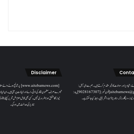
Disclaimer
Conta
ئے، تجاویز اور سوالات کا خیرمقدم کرتے ہیں۔ ہم سےای میل:
[www.aitebarnews.com] پر شائع ہونے 
[aitebarnews@gmail.com]فون نمبر: [9028167307]پتہ:
تبصرے صرف مضمون نگار کی ذاتی رائے اور خیالات پر مبنی ہیں۔ ان خیالا
ر نیوز، ، دیگلور ناکہ، ناندیڑ(مہاراشٹر) ] پر رابطہ کیا جاسکتا ہے۔
نیوز) کا متفق ہونا ضروری نہیں۔ کسی بھی قابل اعتراض تحریر کیلئے قان
ناندیڑ کی عدالت میں ہوگی۔