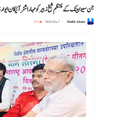
جن سیوا بینک کے منتظم شیخ زبیر کو مہاراشٹر آئیکان ایوارڈ
Shaikh Akram
اگست 24, 2024
255