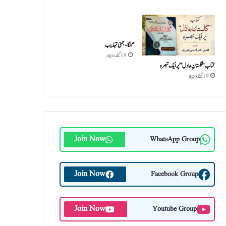
گنگا-جمنی تہذیب
19 گھنٹے ago
کتاب "گلستانِ عادل” پر ایک تبصرہ
19 گھنٹے ago
Join Now
WhatsApp Group
Join Now
Facebook Group
Join Now
Youtube Group