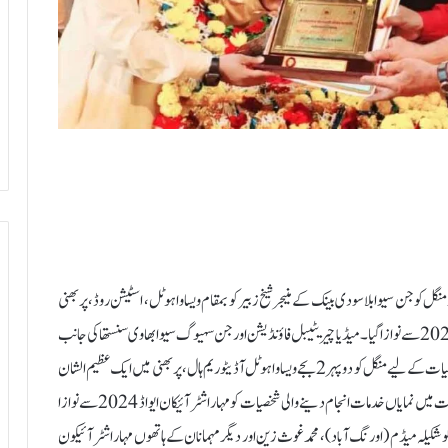
24؍اگست ( نامہ نگار محمد سرور شریف ) 20 اگست 2024 بروز منگل کو جن سیوا بلا سودی بینک کے منیجر شیخ زبیرکو بمقام ویساوا ہوٹل ، اسٹیشن روڈ، پربھنی
کے آڈیٹوریم ہال میں ایک رنگا رنگ تقریب میں مہاراشٹر آئیکون ایوارڈ 2024 سے نوازا گیا۔میڈیا چیریٹیبل فاؤنڈیشن اور جن سہیوگ سیوا بھاوی سنستھا کی جانب
سے سماجی، ثقافتی اور صحافت کے مختلف شعبوں میں کام کرنے والی ممتاز شخصیات کے لیے منگل کو دوپہر 2بجے ویساوا ہوٹل آڈیٹوریم ہال، پربھنی میں ایک عظیم الشان
پروگرام کا انعقاد کیا گیا۔ اس تقریب میں مہمانوں کے ذریعہ مختلف شعبہ حیات میں نمایاں خدمات انجام دینے والی شخصیات کو مہاراشٹر آئیکان ایواڈ 2024 سے نوازا
شکیلہ میڈم ( اورنگ آباد )، محمد غوث زین اور دیگر مہمانان کے ہاتھوں مہاراشٹر آئیکون