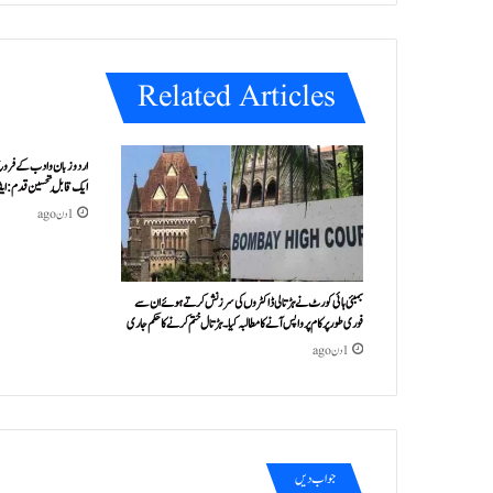
Related Articles
اردو زبان و ادب کے فروغ 
ایک قابلِ تحسین قدم : ا
1 دن ago
بمبئی ہائی کورٹ نے ہڑتالی ڈاکٹروں کی سرزنش کرتے ہوئے ان سے
فوری طور پر کام پر واپس آنے کا مطالبہ کیا۔ہڑتال ختم کرنے کا حکم جاری
1 دن ago
جواب دیں