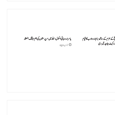
کے عزم کے ساتھ بزمِ اردو ادب کا قیام
یاسر اردو ہائی اسکول، سیلو میں سرپرستوں کی اہم میٹنگ منعقد
یڈوکیٹ جاوید خیردی
1 دن ago