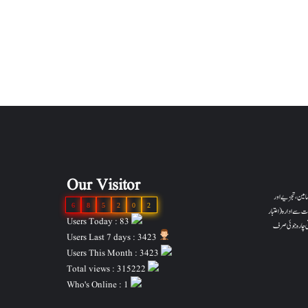
Our Visitor
والے مضامین، تجزیے اور
6
8
5
2
0
2
ت سے ادارہ (اعتبار
Users Today : 83
ونی چارہ جوئی صرف
Users Last 7 days : 3423
Users This Month : 3423
Total views : 315222
Who's Online : 1