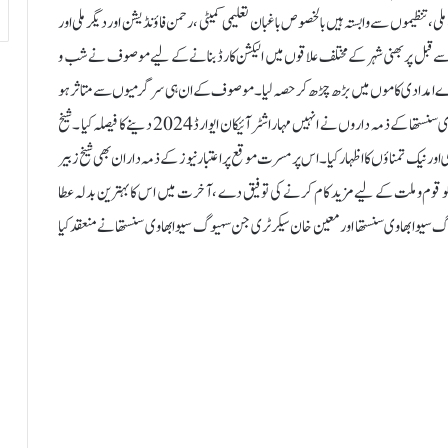
سماجی، ملی ، تنظیموں سے وابستہ ہیں بالخصوص باغبان تعلیمی کمیٹی ، رحمن فاؤنڈیشن اور دیگر ملی اور
 قبل پربھنی شہر کے مختلف علاقوں میں الیکشن کارڈ بنانے کے لیے موصوف نے شب و
ارے امدادی کاموں میں بڑھ چڑھ کر حصہ لیا ۔موصوف کے ان ہی سرگرمیوں سے متاثر ہو
کر شہر پربھنی کی میڈیا چیرٹیبل فاؤنڈیشن اور مہاراشٹر جن سہیوک سیوا بھاوی سنستھا کے ذمہ داروں نے انہیں مہاراشٹر آئیکان ایوارڈ 2024 دینے کا فیصلہ کیا ۔شیخ
ور نیک تمناؤں کا اظہار کیا ۔اس پر مسرت موقع پر اعتبار نیوز کے ذمہ داران بھی شیخ زبیر
کو قوم و ملت کے لیے مزید کام کرنے کی توفیق دے ،آخرت میں اس کا بہترین بدلہ عطا
وگ سیوا بھاوی سنستھا اور معین خان سیکرٹری جن سہیوگ سیوا بھاوی سنستھا نے منعقد کیا