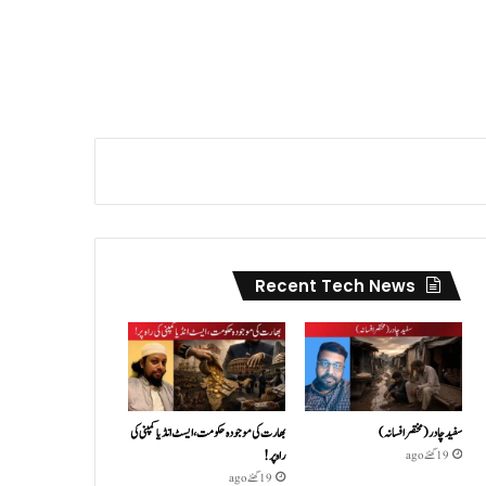
Recent Tech News
سفید چادر( مختصر افسانہ)
بھارت کی موجودہ حکومت،ایسٹ انڈیا کمپنی کی
راہ پر!
19 گھنٹے ago
19 گھنٹے ago