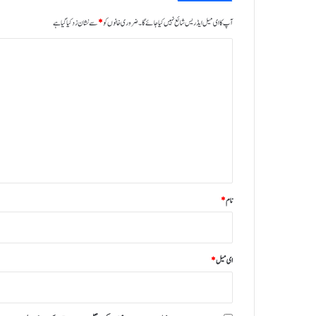
آپ کا ای میل ایڈریس شائع نہیں کیا جائے گا۔
ضروری خانوں کو
*
سے نشان زد کیا گیا ہے
ت
ب
ص
ر
ہ
*
نام
*
ای میل
*