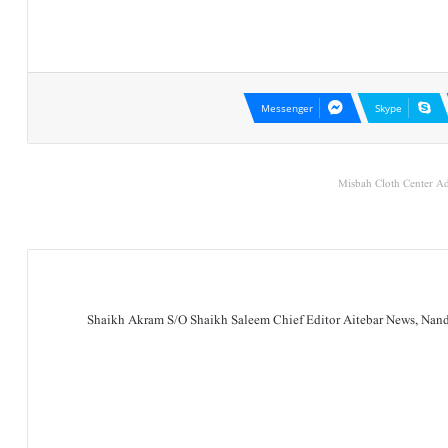
Messenger
Skype
Misbah Cloth Center Ad
Shaikh Akram S/O Shaikh Saleem Chief Editor Aitebar News, Na