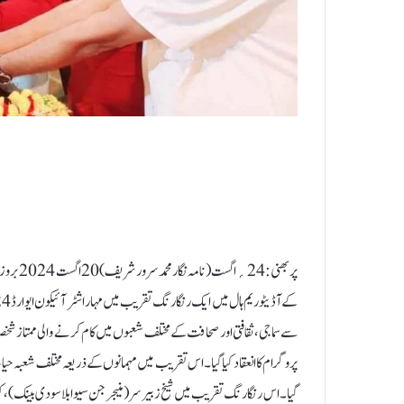
پربھنی :
گیا۔ اس رنگا رنگ تقریب میں شیخ زبیر سر (منیجر جن سیوا بلاسودی بینک)، کو 