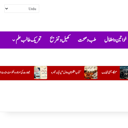
خواتین و اطفال
طب و صحت
کھیل و تفریح
تحریک طالب علم
ب
کتاب "گلستانِ عادل” پر ایک تبصرہ
بھارت کی موجودہ حکومت،ایسٹ انڈیا کمپنی کی راہ پر!