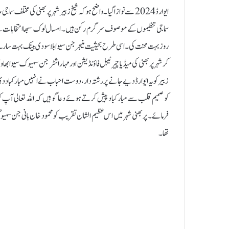
ایوارڈ 2024 سے نوازاگیا ۔واضح ہو کہ شیخ زبیر شہر پربھنی کی مختلف 
سماجی تنظیموں کے موصوف سرگرم رکن ہیں۔ امسال لوک سبھا انتخابات سے
روز بہت محنت کی ۔اسی طرح بحیثیت منیجر جن سیوا بلا سودی بینک بہت س
زبیر کو یہ ایوارڈ دیے جانے پر رشتہ دار ،دوست احباب نے انہیں مبارکباد دی ا
کو صمیم قلب سے مبارکباد پیش کرتےہوئے دعا گو ہیں کہ اللہ تعالی آپ 
فرمائے ۔ پر بھنی شہر میں اس عظیم الشان تقریب کو محمود خان بانی جن سہی
تھا۔