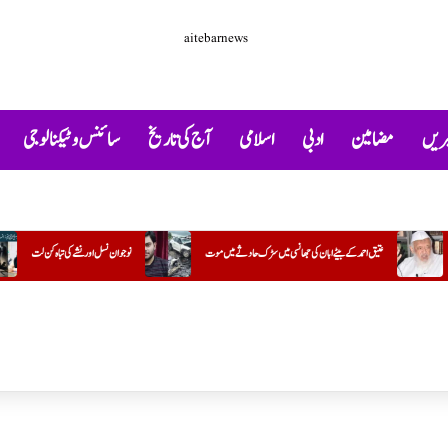
خبریں
مضامین
ادبی
اسلامی
آج کی تاریخ
سائنس و ٹیکنالوجی
د کے بیٹے ابان کی جھانسی میں سڑک حادثے میں موت
نوجوان نسل اور نشے کی تباہ کن لت
گنگا-جمنی تہذی