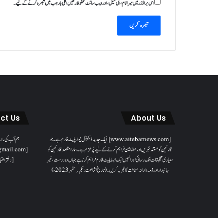
اس براؤزر میں میرا نام، ای میل، اور ویب سائٹ محفوظ رکھیں اگلی بار جب میں تبصرہ کرنے کےلیے۔
ct Us
About Us
[www.aitebarnews.com] ایک جدید ڈیجیٹل نیوز پلیٹ فارم ہے۔ جو
ہم آپ کی را
قارئین کو مستند خبریں اور مضامین فراہم کرنے کے لیے پُر عزم ہے۔ ہمارا مقصدقارئین کو
معیاری تخلیقات تک رسائی اور انہیں ایک ایسا پلیٹ فارم فراہم کرنا ہے جہاں وہ درست، غیر
[دفتر اعتبا
جانبدار اور ذمہ دارانہ صحافت کا تجربہ کریں۔( تاریخ اشاعت : یکم؍ ستمبر 2023ء)