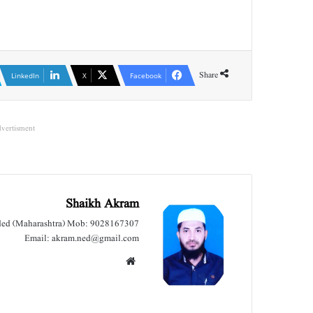
Share
LinkedIn
X
Facebook
vertisment
Shaikh Akram
nded (Maharashtra) Mob: 9028167307
Email: akram.ned@gmail.com
We
bsit
e