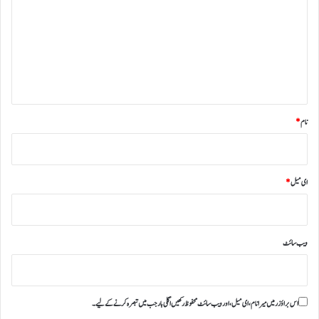
ص
ر
ہ
*
نام
*
ای میل
*
ویب‌ سائٹ
اس براؤزر میں میرا نام، ای میل، اور ویب سائٹ محفوظ رکھیں اگلی بار جب میں تبصرہ کرنے کےلیے۔