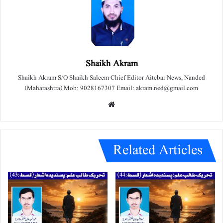
Shaikh Akram
Shaikh Akram S/O Shaikh Saleem Chief Editor Aitebar News, Nanded
(Maharashtra) Mob: 9028167307 Email: akram.ned@gmail.com
We
bsit
e
Related Articles