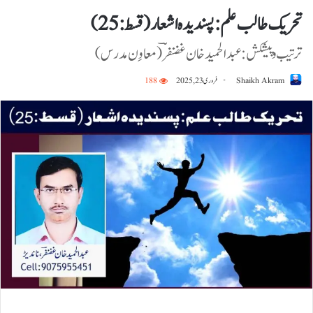
تحریک طالب علم: پسندیدہ اشعار ( قسط:25)
ترتیب و پیشکش: عبدالحمید خان غضنفرؔ ( معاوِن مدرس)
Shaikh Akram
فروری 23, 2025
188