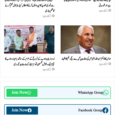
ہے: ارشد مدنی
سے فوری طور پر کام پر واپس آنے کا مطالبہ کیا۔ہڑتال ختم کرنے
کا حکم جاری
2 گھنٹے ago
2 گھنٹے ago
حماس کا ڈاکٹر عبداللہ الخباص کی وفات پر گہرے رنج وغم کااظہار
اردو زبان و ادب کے فروغ کے عزم کے ساتھ بزمِ اردو ادب کا
قیام ایک قابلِ تحسین قدم : ایڈوکیٹ جاوید خیردی
2 گھنٹے ago
2 گھنٹے ago
Join Now
WhatsApp Group
Join Now
Facebook Group