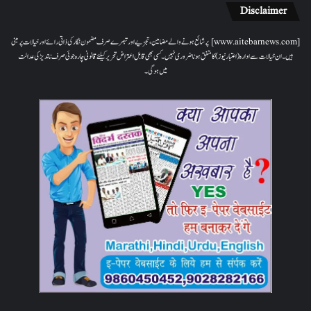
Disclaimer
[www.aitebarnews.com] پر شائع ہونے والے مضامین، تجزیے اور تبصرے صرف مضمون نگار کی ذاتی رائے اور خیالات پر مبنی
ہیں۔ ان خیالات سے ادارہ (اعتبار نیوز) کا متفق ہونا ضروری نہیں۔ کسی بھی قابل اعتراض تحریر کیلئے قانونی چارہ جوئی صرف ناندیڑ کی عدالت
میں ہوگی۔