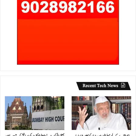
Recent Tech News
سیاسی فائدے کے لیے مسلمانوں اور مدارس کو نشانہ بنایا جا رہا
بمبئی ہائی کورٹ نے ہڑتالی ڈاکٹروں کی سرزنش کرتے ہوئے ان