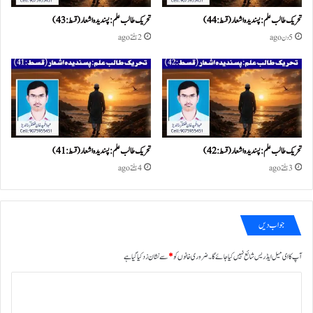
تحریک طالب علم: پسندیدہ اشعار (قسط:44)
تحریک طالب علم: پسندیدہ اشعار (قسط:43)
5 دن ago
2 ہفتے ago
تحریک طالب علم: پسندیدہ اشعار (قسط:42)
تحریک طالب علم: پسندیدہ اشعار (قسط:41)
3 ہفتے ago
4 ہفتے ago
جواب دیں
آپ کا ای میل ایڈریس شائع نہیں کیا جائے گا۔
ضروری خانوں کو
*
سے نشان زد کیا گیا ہے
ت
ب