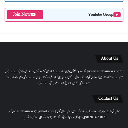
Join Now
Youtube Group
About Us
[www.aitebarnews.com] ایک جدید ڈیجیٹل نیوز پلیٹ فارم ہے۔ جو قارئین کو مستند خبریں اور مضامین فراہم کرنے کے لیے پُر
عزم ہے۔ ہمارا مقصدقارئین کو معیاری تخلیقات تک رسائی اور انہیں ایک ایسا پلیٹ فارم فراہم کرنا ہے جہاں وہ درست، غیر جانبدار اور ذمہ دارانہ
صحافت کا تجربہ کریں۔( تاریخ اشاعت : یکم؍ ستمبر 2023ء)
Contact Us
ہم آپ کی رائے، تجاویز اور سوالات کا خیرمقدم کرتے ہیں۔ ہم سےای میل: [aitebarnews@gmail.com]فون نمبر:
[9028167307]پتہ: [دفتر اعتبار نیوز، ، دیگلور ناکہ، ناندیڑ(مہاراشٹر) ] پر رابطہ کیا جاسکتا ہے۔