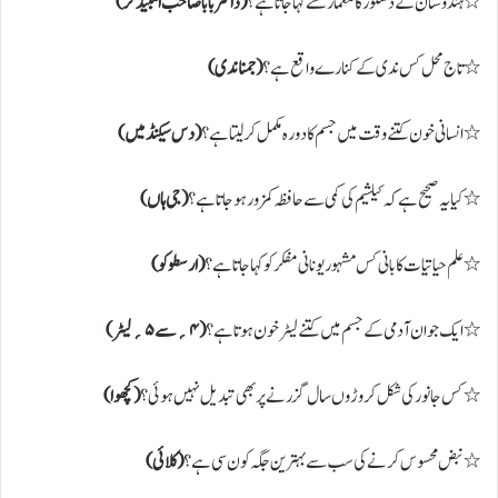
٭ ہندوستان کے دستور کا معمار کسے کہا جاتا ہے؟
( ڈاکٹر بابا صاحب امبیڈکر)
٭ تاج محل کس ندی کے کنارے واقع ہے؟
( جمنا ندی)
٭ انسانی خون کتنے وقت میں جسم کا دورہ مکمل کرلیتا ہے؟
( دس سیکنڈ میں)
٭ کیا یہ صحیح ہے کہ کیلشیم کی کمی سے حافظہ کمزور ہوجاتا ہے؟
( جی ہاں)
٭ علم حیاتیات کا بانی کس مشہور یونانی مفکر کو کہا جاتا ہے؟
( ارسطو کو)
٭ ایک جوان آدمی کے جسم میں کتنے لیٹر خون ہوتا ہے؟
( ۴؍ سے ۵؍ لیٹر)
٭ کس جانور کی شکل کروڑوں سال گزرنے پر بھی تبدیل نہیں ہوئی؟
( کچھوا)
٭ نبض محسوس کرنے کی سب سے بہترین جگہ کون سی ہے؟
(کلائی)