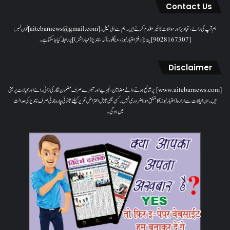
Contact Us
ہم آپ کی رائے، تجاویز اور سوالات کا خیرمقدم کرتے ہیں۔ ہم سےای میل: [aitebarnews@gmail.com]فون نمبر:
[9028167307]پتہ: [دفتر اعتبار نیوز، ، دیگلور ناکہ، ناندیڑ(مہاراشٹر) ] پر رابطہ کیا جاسکتا ہے۔
Disclaimer
[www.aitebarnews.com] پر شائع ہونے والے مضامین، تجزیے اور تبصرے صرف مضمون نگار کی ذاتی رائے اور خیالات پر مبنی
ہیں۔ ان خیالات سے ادارہ (اعتبار نیوز) کا متفق ہونا ضروری نہیں۔ کسی بھی قابل اعتراض تحریر کیلئے قانونی چارہ جوئی صرف ناندیڑ کی عدالت
میں ہوگی۔