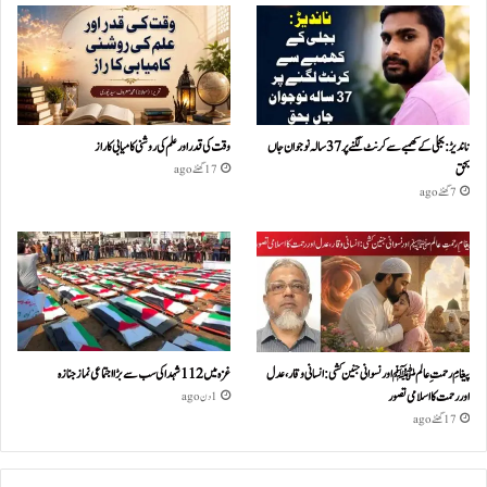
ناندیڑ: بجلی کے کھمبے سے کرنٹ لگنے پر 37 سالہ نوجوان جاں
وقت کی قدر اور علم کی روشنی کامیابی کا راز
بحق
17 گھنٹے ago
7 گھنٹے ago
پیغامِ رحمتِ عالمﷺ اور نسوانی جنین کشی: انسانی وقار، عدل
غزہ میں 112 شہدا کی سب سے بڑا اجتماعی نماز جنازہ
اور رحمت کا اسلامی تصور
1 دن ago
17 گھنٹے ago