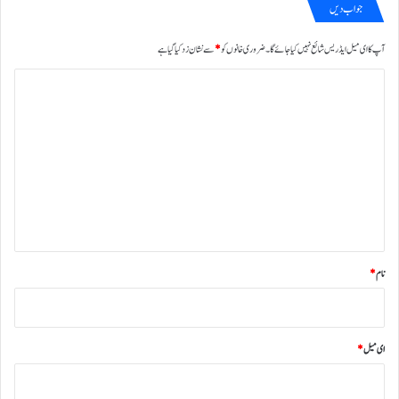
جواب دیں
آپ کا ای میل ایڈریس شائع نہیں کیا جائے گا۔
ضروری خانوں کو
*
سے نشان زد کیا گیا ہے
ت
ب
ص
ر
ہ
*
نام
*
ای میل
*