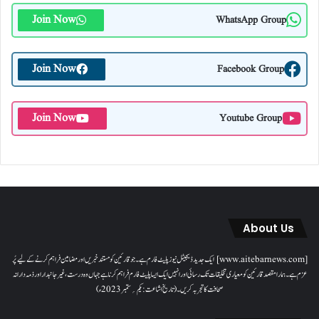
Join Now
WhatsApp Group
Join Now
Facebook Group
Join Now
Youtube Group
About Us
[www.aitebarnews.com] ایک جدید ڈیجیٹل نیوز پلیٹ فارم ہے۔ جو قارئین کو مستند خبریں اور مضامین فراہم کرنے کے لیے پُر
عزم ہے۔ ہمارا مقصدقارئین کو معیاری تخلیقات تک رسائی اور انہیں ایک ایسا پلیٹ فارم فراہم کرنا ہے جہاں وہ درست، غیر جانبدار اور ذمہ دارانہ
صحافت کا تجربہ کریں۔( تاریخ اشاعت : یکم؍ ستمبر 2023ء)