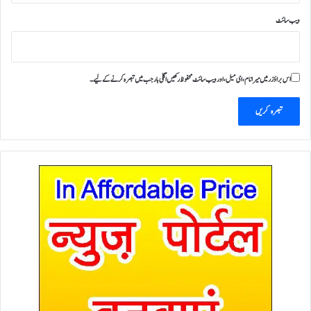
ویب‌ سائٹ
اس براؤزر میں میرا نام، ای میل، اور ویب سائٹ محفوظ رکھیں اگلی بار جب میں تبصرہ کرنے کےلیے۔