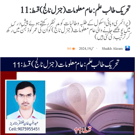
تحریک طالب علم: عام معلومات ( جنرل نالج) قسط:11
(پرائمری و ہائی اسکول کے طلبہ و طالبات کو مدنظر رکھتے ہوئے پیشِ درس
میں پوچھے جانے والی عام معلومات ( جنرل نالج) کو اُن کی عمر کو ذہن میں رکھ
کر ترتیب دی گئی ہیں)
Shaikh Akram
مئی 19, 2024
84