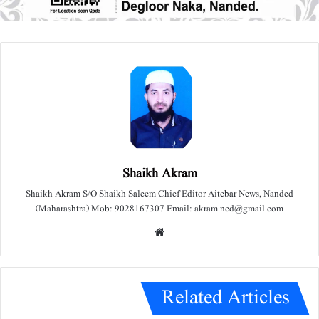
Shaikh Akram
Shaikh Akram S/O Shaikh Saleem Chief Editor Aitebar News, Nanded
(Maharashtra) Mob: 9028167307 Email: akram.ned@gmail.com
We
bsit
e
Related Articles