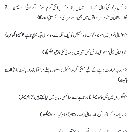
٭ کس جانور کی کھال کے بارے میں یہ جاتا ہے کہ یہ اتنی گرم ہے کہ اگر کوئی اسے پہن لے تو
قطب شمالی کی سخت سرد راتوں میں بھی اسے سردی نہ لگے؟
( بارہ سنگا)
٭ انسانی خون میں موجود کونسا مادہ آکسیجن کو ایک جگہ سے دوسری جگہ پہنچاتا ہے؟
( ہیموگلوبن)
٭ دُنیا کی پہلی مصنوعی بارش کس شہر میں برسائی گئی؟
( نیو میکسیکو)
٭ درجہ حرارت ناپنے کے لیے سینٹی گریڈ اسکیل کا استعمال پہلے ہوا تھا یا فارن ہائیٹ کا؟
( فارن
ہائیٹ)
٭ گھروں میں بجلی کا جو میٹر لگا ہوتا ہے اسے سائنسی زبان میں کیا کہتے ہیں؟
( ایم میٹر)
٭ ریاست کرناٹک کی راجدھانی ( صدر مقام) کا نام کیا ہے؟
( بنگلور)