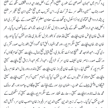
پروگرام میں مہمان خصوصی کے طور پر ضلع واشم کے اکھل بھارتیہ اردو شکشک سنگھ کے ضلع
صدر جناب حسین دیشمکھ سر نے شرکت کی ۔ اس تقریب میں شیخ متین ابن شیخ نظیر سر ضلع
پریشد اردو اعلی تحتانوی بوائز اسکول دیولگھاٹ کے معاون معلم کو ضلع صدر کے لیے تقرری خط
اکھل بھارتیہ اردو شکشک سنگھ کے بانی صدر و جنرل سیکرٹری ساجد نثار احمد کے ہاتھوں دیا گیا۔ عمر
فاروق خان فیاض خان پنچایت سمیتی بلڈھانہ کو بطور جنرل سیکریٹری بلڈانہ منتخب کیا گیا اور یاور
خان ستار خان پنچایت سمیتی سنگرام پور ، اور محمد اظہار الحق آغا محمود الحق بطور نائب صدر تقرری
دی گئی۔ ، عبدالواجد محمد شفیع جوائنٹ سیکریٹری، شیخ اقبال شیخ جمال۔ پنچایت سمیتی کھام گاؤں کو
ورکنگ صدر، ناصر خان لطیف خان سر کو خزانچی ، عبدالرحیم عبدالرزاق شیخ پنچایت سمیتی
سنگرام پور کو ضلعی لیڈر، ایاز ملک خان فیروز خان پنچایت سمیتی ناندورہ اور بلال احمد غلام ربانی
پنچایت سمیتی موتالا کو مشیروں کے طور پر منتخب کیا گیا۔ اکمام حسین اکرام حسین پنچایت سمیتی
شیگاؤں پبلسٹی چیف کے طور پر، سلمان جبار سورتنے پنچائت سمیتی جلگاؤں جامود اور، محمد سالک
محمد عارف ناندورا پنچایت سمیتی ، ، حارث غفار سورتنے سنگرام پور پنچایت سمیتی کو سنگھٹک کے
طور پر منتخب کیا گیا۔، جب کہ زبیر الدین معین الدین سر ، فیروز خان منصب خان سر،جمیل شاہ