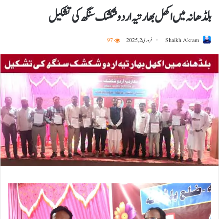
بلڈھانہ میں اکھل بھارتیہ اردو شکشک سنگھ کی تشکیل
Shaikh Akram
فروری 2, 2025
97