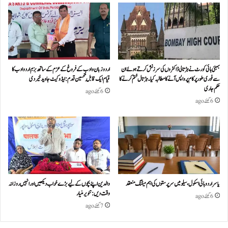
بمبئی ہائی کورٹ نے ہڑتالی ڈاکٹروں کی سرزنش کرتے ہوئے ان
اردو زبان و ادب کے فروغ کے عزم کے ساتھ بزمِ اردو ادب کا
سے فوری طور پر کام پر واپس آنے کا مطالبہ کیا۔ہڑتال ختم کرنے کا
قیام ایک قابلِ تحسین قدم : ایڈوکیٹ جاوید خیردی
حکم جاری
6 گھنٹے ago
6 گھنٹے ago
یاسر اردو ہائی اسکول، سیلو میں سرپرستوں کی اہم میٹنگ منعقد
والدین اپنے بچوں کے لیے بڑے خواب دیکھیں اور انہیں روزانہ
وقت دیں : تنویر منیار
6 گھنٹے ago
7 گھنٹے ago