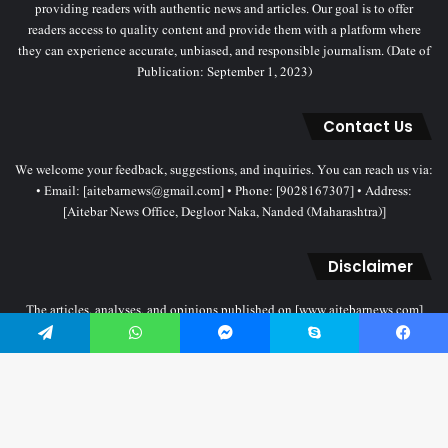
providing readers with authentic news and articles. Our goal is to offer
readers access to quality content and provide them with a platform where
they can experience accurate, unbiased, and responsible journalism. (Date of
Publication: September 1, 2023)
Contact Us
We welcome your feedback, suggestions, and inquiries. You can reach us via:
• Email: [aitebarnews@gmail.com] • Phone: [9028167307] • Address:
[Aitebar News Office, Degloor Naka, Nanded (Maharashtra)]
Disclaimer
The articles, analyses, and opinions published on [www.aitebarnews.com]
solely represent the personal views and opinions of the authors. These views
Telegram
WhatsApp
Messenger
Skype
Facebook
do not necessarily reflect the stance of the Aitebar News management. Any
legal proceedings related to objectionable content will be subject to the
jurisdiction of the Nanded court only.