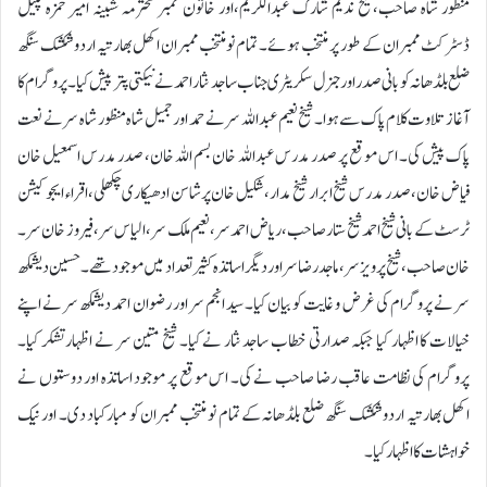
منظور شاہ صاحب،شیخ ندیم شارک عبدالکریم،اور خاتون ممبر محترمہ شبینہ امیر حمزہ پٹیل
ڈسٹرکٹ ممبران کے طور پر منتخب ہوئے۔ تمام نومنتخب ممبران اکھل بھارتیہ اردو شکشک سنگھ
ضلع بلڈھانہ کو بانی صدر اور جنرل سکریٹری جناب ساجد نثار احمد نے نیکتی پتر پیش کیا۔ پروگرام کا
آغاز تلاوت کلام پاک سے ہوا۔ شیخ نعیم عبداللہ سر نے حمد اور جمیل شاہ منظور شاہ سر نے نعت
پاک پیش کی۔ اس موقع پر صدر مدرس عبداللہ خان بسم اللہ خان، صدر مدرس اسمعیل خان
فیاض خان، صدر مدرس شیخ ابرار شیخ مدار، شکیل خان پرشاسن ادھیکاری چکھلی، اقراء ایجوکیشن
ٹرسٹ کے بانی شیخ احمد شیخ ستار صاحب، ریاض احمد سر، نعیم ملک سر، الیاس سر، فیروز خان سر۔
خان صاحب، شیخ پرویز سر، ماجد رضا سر اور دیگر اساتذہ کثیر تعداد میں موجود تھے۔ حسین دیشمکھ
سر نے پروگرام کی غرض و غایت کو بیان کیا۔ سید انجم سر اور رضوان احمد دیشمکھ سر نے اپنے
خیالات کا اظہار کیا جبکہ صدارتی خطاب ساجد نثار نے کیا۔ شیخ متین سر نے اظہار تشکر کیا۔
پروگرام کی نظامت عاقب رضا صاحب نے کی۔ اس موقع پر موجود اساتذہ اور دوستوں نے
اکھل بھارتیہ اردو شکشک سنگھ ضلع بلڈھانہ کے تمام نو منتخب ممبران کو مبارکباد دی۔ اور نیک
خواہشات کا اظہار کیا ۔