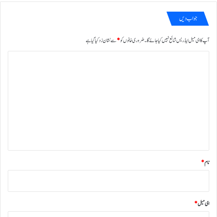
جواب دیں
آپ کا ای میل ایڈریس شائع نہیں کیا جائے گا۔
ضروری خانوں کو
*
سے نشان زد کیا گیا ہے
ت
ب
ص
ر
ہ
*
نام
*
ای میل
*