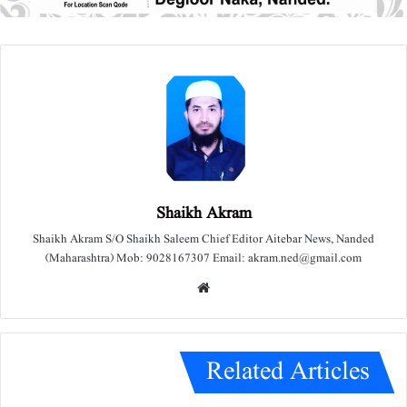
Shaikh Akram
Shaikh Akram S/O Shaikh Saleem Chief Editor Aitebar News, Nanded
(Maharashtra) Mob: 9028167307 Email: akram.ned@gmail.com
We
bsit
e
Related Articles