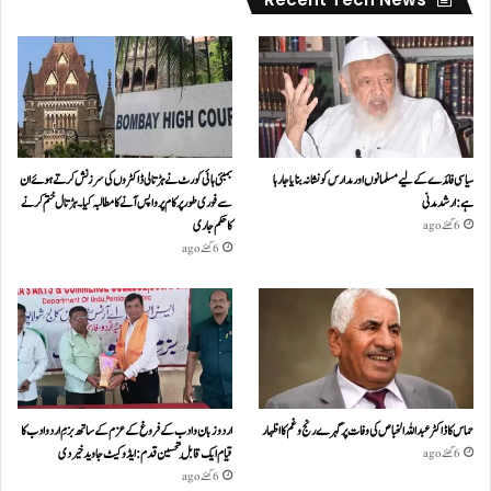
سیاسی فائدے کے لیے مسلمانوں اور مدارس کو نشانہ بنایا جا رہا
بمبئی ہائی کورٹ نے ہڑتالی ڈاکٹروں کی سرزنش کرتے ہوئے ان
ہے: ارشد مدنی
سے فوری طور پر کام پر واپس آنے کا مطالبہ کیا۔ہڑتال ختم کرنے
کا حکم جاری
6 گھنٹے ago
6 گھنٹے ago
حماس کا ڈاکٹر عبداللہ الخباص کی وفات پر گہرے رنج وغم کااظہار
اردو زبان و ادب کے فروغ کے عزم کے ساتھ بزمِ اردو ادب کا
قیام ایک قابلِ تحسین قدم : ایڈوکیٹ جاوید خیردی
6 گھنٹے ago
6 گھنٹے ago