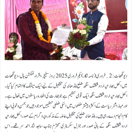
دیولگھاٹ: 2؍فروری ( نامہ نگار) یکم فروری 2025 بروز سنیچر، اقراء فنکشن ہال، دیولگھاٹ
میں اکھل بھارتیہ اردو شکشک سنگھ ضلع بلڈھانہ کی تشکیل کے لیے ایک میٹنگ کا اہتمام کیا گیا۔
اکھل بھارتیہ اردو شکشک سنگھ ایک قومی تنظیم ہے جو بھارت کی اٹھارہ ریاستوں میں فعال ہے۔
اور مہاراشٹر ریاست کے اکثر و بیشتر ضلعوں میں اسکی ضلعی تنظیمیں موجود ہیں جو بحسن وخوبی اپنے
کام انجام دے رہی ہیں۔ بلڈھانہ ضلع کی تشکیل عاملہ کے مذکورہ پروگرام کے صدراکھل بھارتیہ
اردو شکشک سنگھ کے بانی صدر اور جنرل سکریٹری محترم جناب ساجد نثار احمد سر تھے۔ اس