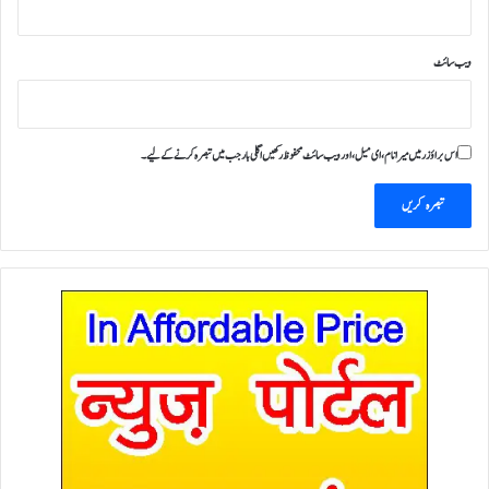
ویب‌ سائٹ
اس براؤزر میں میرا نام، ای میل، اور ویب سائٹ محفوظ رکھیں اگلی بار جب میں تبصرہ کرنے کےلیے۔