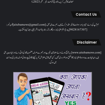
صحافت کا تجربہ کریں۔( تاریخ اشاعت : یکم؍ ستمبر 2023ء)
Contact Us
ہم آپ کی رائے، تجاویز اور سوالات کا خیرمقدم کرتے ہیں۔ ہم سےای میل: [aitebarnews@gmail.com]فون نمبر:
[9028167307]پتہ: [دفتر اعتبار نیوز، ، دیگلور ناکہ، ناندیڑ(مہاراشٹر) ] پر رابطہ کیا جاسکتا ہے۔
Disclaimer
[www.aitebarnews.com] پر شائع ہونے والے مضامین، تجزیے اور تبصرے صرف مضمون نگار کی ذاتی رائے اور خیالات پر مبنی
ہیں۔ ان خیالات سے ادارہ (اعتبار نیوز) کا متفق ہونا ضروری نہیں۔ کسی بھی قابل اعتراض تحریر کیلئے قانونی چارہ جوئی صرف ناندیڑ کی عدالت
میں ہوگی۔