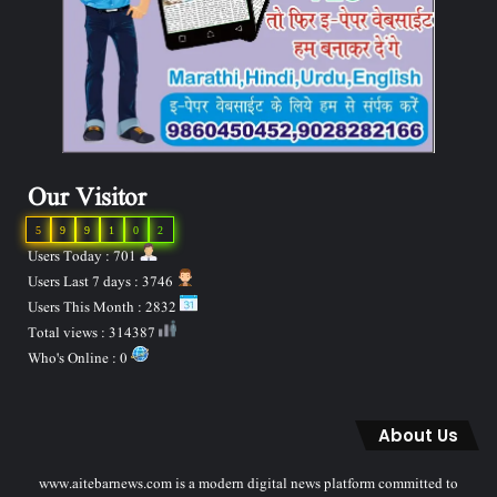
Our Visitor
5
9
9
1
0
2
Users Today : 701
Users Last 7 days : 3746
Users This Month : 2832
Total views : 314387
Who's Online : 0
About Us
www.aitebarnews.com is a modern digital news platform committed to