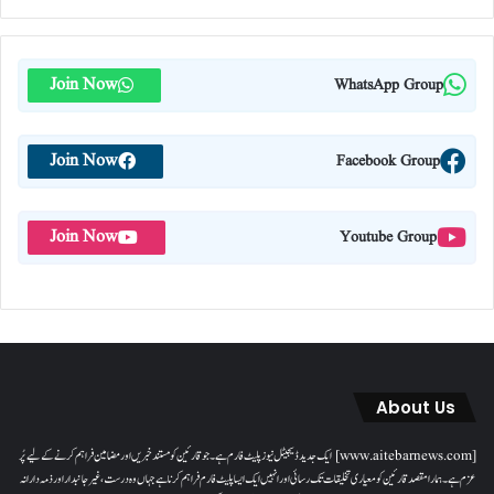
Join Now
WhatsApp Group
Join Now
Facebook Group
Join Now
Youtube Group
About Us
[www.aitebarnews.com] ایک جدید ڈیجیٹل نیوز پلیٹ فارم ہے۔ جو قارئین کو مستند خبریں اور مضامین فراہم کرنے کے لیے پُر
عزم ہے۔ ہمارا مقصدقارئین کو معیاری تخلیقات تک رسائی اور انہیں ایک ایسا پلیٹ فارم فراہم کرنا ہے جہاں وہ درست، غیر جانبدار اور ذمہ دارانہ