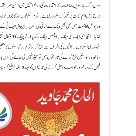
ہوں گے۔بارہویں جماعت کے امتحانات کی درخواستیں آن لائن طریقے سے قبول
درج ذیل اہم نکات پر غور کرنا ضروری ہے۔ تمام اسکولوں اور کالجوں کو 
ورچوئل اکاؤنٹ میں کسی بھی بینک سے آر ٹی جی ایس؍این ای ایف ٹی کے
انڈیا؍ایچ ڈی ایف سی بینک؍ایکسس بینک کے پرانے چیک کا استعمال نہیں 
سیکنڈری اسکولوں؍کالجوں کی طرف سے جمع کردہ تمام درخواستوں کا متعین ا
ساتھ درخواستیں جمع کرانے کی تاریخوں میں توسیع نہیں کی جائے گی، اس بات 
فیس کے ساتھ درخواست داخل کرنے کی تاریخوں کو جلد از جلد مطلع کر دیا 