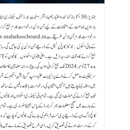
کے ہائی اسکول؍جونیئر کالج پرنسپل کے ذریعے آن لائن پُر کی جائیں گی۔باقا
بدھ 27 نومبر 2024 تک جمع کرانی ہوں گی۔پیشہ ورانہ مضامین
سرٹیفکیٹ حاصل کرنے والے پرائیویٹ طلباء، اپ گریڈیشن اسکیم کے تحت طلب
تک جمع کرانے کی مہلت دی گئی ہے۔تمام ہائی سیکنڈری اسکولوں اور کالجوں ک
کے بارے میں صحیح معلومات بھر کر بورڈ کے پاس بھیجنا ضروری ہے۔ تمام ط
کالج لاگ ان کے ذریعے پری لسٹ فراہم کی جائے گی۔ کالجوں کو چاہیے کہ 
کر کے درست ہونے کی تصدیق کریں۔ اسی طرح تصدیق کے بارے میں ہائی سیک