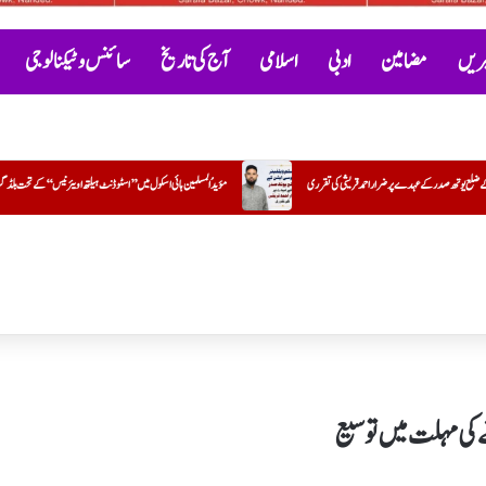
خبریں
مضامین
ادبی
اسلامی
آج کی تاریخ
سائنس و ٹیکنالوجی
مؤیدُ المسلمین ہائی اسکول میں ’’اسٹوڈنٹ ہیلتھ اویئرنیس‘‘ کے تحت بلڈ گروپ کیمپ کا کامیاب انعقاد
سیرتِ طیبہﷺ: 
ے کی مہلت میں توسیع