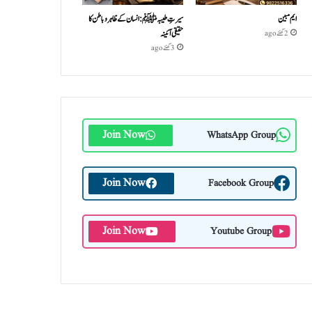
ایم مبین
سیرتِ طیبہﷺ: انسان کے ظاہر و باطن کا
حقیقی آئینہ
2 گھنٹے ago
3 گھنٹے ago
Join Now
WhatsApp Group
Join Now
Facebook Group
Join Now
Youtube Group