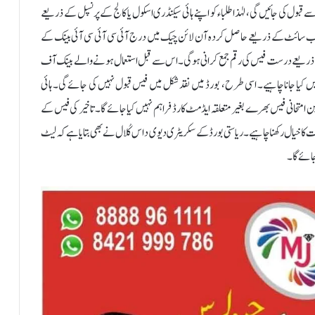
 کی جائیں گی، لہٰذا طلباء کو اپنے ہائی سیکنڈری اسکول یا کالج کے پرنسپل کے ذریعے
ویب سائٹ کے ذریعے حاصل کردہ آن لائن چیک میں درج آئی سی آئی سی آئی بینک کے
 ذریعے درست فیس کی رقم جمع کرانی ہوگی۔ اس سے قبل استعمال ہونے والے بینک آف
کیا جانا چاہیے۔ اسی طرح، بورڈ میں نقد شکل میں فیس قبول نہیں کی جائے گی۔ ہائی
متحانی فیس بھرے بغیر متعلقہ ایڈمٹ کارڈ فراہم نہیں کیا جائے گا۔ تاخیر کی فیس کے
کا خیال رکھنا چاہیے۔ ریاستی بورڈ کے سکریٹری دیوی داس کُلال نے بھی بتایا ہے کہ لیٹ
جائے گا۔