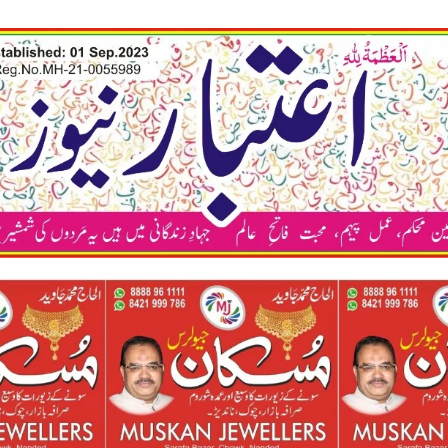
कया अप भी