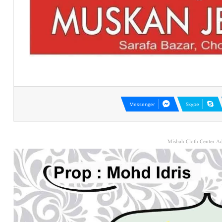
Messenger
Skype
Misbah Cloth Center Ad