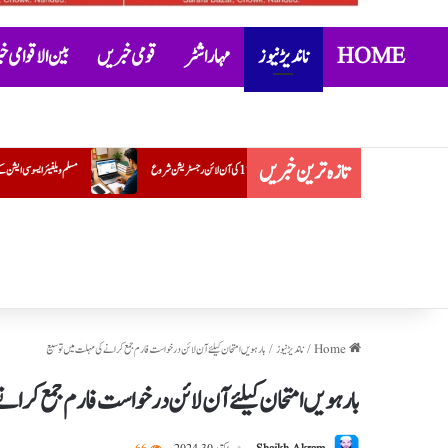
HOME
ناندیڑ نیوز
مہاراشٹر
قومی خبریں
بین الاقوامی 
تازہ ترین خبریں
مسلم ویلفیئر ایسوسی ایشن کے ضلع یوتھ صدر کے عہدے پر ضرار احمد قریشی کی تقرری
Home
/
ناندیڑ نیوز
/
بارہویں امتحان کیلئے آن لائن درخواست فارم جمع کرانے کی مہلت میں توسیع
بارہویں امتحان کیلئے آن لائن درخواست فارم جمع کران