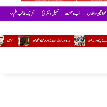
خواتین و اطفال
طب و صحت
کھیل و تفریح
تحریک طالب علم
انسان کے ظاہر و باطن کا حقیقی آئینہ
ایم مبین
جو کام وہ کریں تو مشکل اور دوسرا کریں تو آسان !