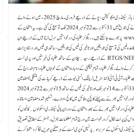
ناندیڑ:30 اکتوبر(نمائندہ اعتبار)مہاراشٹر اسٹیٹ بورڈ آف سیکنڈری اینڈ ہائر سیکنڈری ایجوکیشن، پونے کے ذریعے فروری۔مارچ 2025 ء میں ہونے والے
بارہویں جماعت کے امتحانات کے لیے آن لائن درخواست فارم جمع کرانے کی تاریخ میں 31 اکتوبر سے 22 نومبر 2024 تک توسیع کی گئی ہے۔ یہ امتحان کے
درخواست فارم آن لائن طریقے سے www.mahahsscboard.in پر بھرے جاسکتے ہیں۔ ریگولر طلباء کی درخواستیں سرل ڈیٹا بیس کے ذریعے ان
عدہ فیس کی توسیع کی تاریخیں اور تاخیر کی فیس کی تاریخیں، ساتھ ہی فیس اور دستاویزات
جمع کرانے کا وقت مندرجہ ذیل ہے۔ اعلیٰ ثانوی اسکولوں؍کالجوں کوRTGS/NEFT کے ذریعے رسید؍چلان کے ساتھ طلباء کی فہرستیں اور پری لسٹ
 کا مطالعہ کرنے والے ریگولرطلباء، تمام فیکلٹی کے دوبارہ امتحان کے خواہاں طلباء، نام اندراج کے
اء ، آئی ٹی آئی (انڈسٹریل ٹریننگ انسٹی ٹیوٹ کے ذریعے کریڈٹ کی منتقلی) مضامین
میں داخلہ لینا چاہتے ہیں‘اُنہیں امتحان کی درخواست باقاعدہ فیس کے ساتھ 31 اکتوبر سے 14 نومبر تک اور تاخیر کی فیس کے ساتھ 15 نومبر سے 22 نومبر 2024
و درخواستیں بھرنے سے پہلے کالج پروفائل میں کالج، ادارے، تسلیم شدہ مضامین، اساتذہ
لباء کی درخواستیں بھرنے کے بعد، امتحان کے دوران ہائی سیکنڈری اسکولوں؍کالجوں کو
وہ اس کی پرنٹ نکال کر درخواست میں درج تمام معلومات جنرل رجسٹر کے مطابق تصدیق
نڈری اسکول کے سربراہ؍پرنسپل کو پری لسٹ کے ہر صفحے پر مہریں لگا کر دستخط کرنے