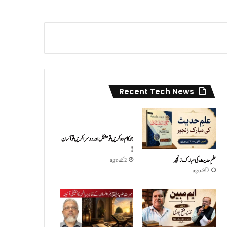
Recent Tech News
جو کام وہ کریں تو مشکل اور دوسرا کریں تو آسان
!
علمِ حدیث کی مبارک زنجیر
2 گھنٹے ago
2 گھنٹے ago