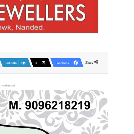
Share
LinkedIn
X
Facebook
vertisment