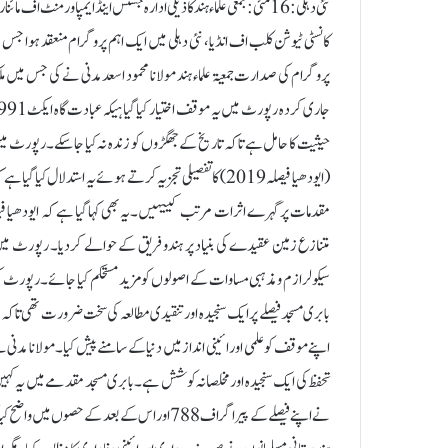
نئی دہلی: 16 مئی:جمعی علماء ہند کا ذیلی ادارہ جسٹس اینڈ ایمپاورمنٹ 
پروگرام کی صدارت جمعیۃ علماء ہند مولانا محمود اسعد مدنی نے کی جس میں 
(ایودھیا فیصلہ 2019) کا تفصیلی تجزیہ کرتے ہوئے یہ استدلال 
سیکولرازم و مذہبی مساوات کے اصولوں کو مزید مستحکم کیا جائے۔ رپورٹ کی 
بابری مسجدفیصلے پر ایک سنجیدہ اور تنقیدی مطالعہ کی سخت ضرورت تھی تا کہ
اپنے موقف کو علمی اور ائینی انداز میں دنیا کے سامنے پیش کیا۔ مولانا مدنی
تحفظ کی ایک سنجیدہ اور مخلصانہ کوشش ہے۔ بابری مسجد مقدمے میں یہ کہیں ث
نے اپنے فیصلے کے پیراگراف 788 اور اس کے بعد