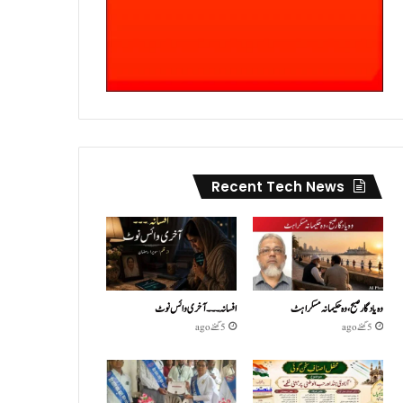
Recent Tech News
وہ یادگار صبح، وہ حکیمانہ مسکراہٹ
افسانہ۔۔۔آخری وائس نوٹ
5 گھنٹے ago
5 گھنٹے ago