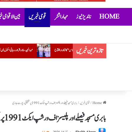
HOME
ناندیڑ نیوز
مہاراشٹر
قومی خبریں
بین الاقوامی 
تازہ ترین خبریں
ں ’’شیرا ٹاؤن مندی ہاؤس‘‘ کا شاندار افتتاح
عبدالمجید سالار اقرا اردو ہائی اسکول میں نشہ مخالف مہم کے تحت بیداری پروگرام
Home
/
قومی خبریں
/
بابری مسجد فیصلے اور پلیسز اف ورشپ ایکٹ 1991 پر تحقیقی رپورٹ جاری
بابری مسجد فیصلے اور پلیسز اف ورشپ ایکٹ 1991 پر تحقیقی رپورٹ جاری