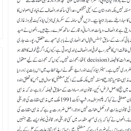
 اس کے باوجود گیان واپی، متھرا عیدگاہ، کمال مولی مسجد اور دیگر مذہبی مقامات سے متعلق
ئلہ نہیں بلکہ ہندوستان کے ائینی تشخص، عدالتی ساکھ اور انصاف کے بنیادی اصولوں کا
سہارا بننے سے باز انا چاہیے۔ ازیں قبل ساملہ کے سکریٹری جنرل ایڈوکیٹ فیروز غازی
ت دیتی ہے جو انصاف، دیانت اور انسانی وقار کے ساتھ کھڑے رہتے ہیں۔ انھوں نے امید
۔ پٹنہ ہائی کورٹ کے سابق جسٹس اقبال احمد انصاری نے بابری مسجد سے متعلق رپورٹ جاری
صل طاقت اس کا ضمیر، بے خوفی اور انصاف پسندی ہوتی ہے، کیو ںکہ اگر جج خوف کا شکار ہو
جائے تو انصاف متاثر ہوتا ہے۔ ان کے مطابق بابری مسجد کے مقدمے میں عدالت کا فیصلہ ( decision ) تھا ، ججمنٹ نہیں۔ کیوں کہ ججمنٹ کے لیے معقول
روری نہیں ہے۔ سینئر ایڈوکیٹ اندرا جے سنگھ نے اپنے خطاب میں اس بات پر زور دیا
ی مقام یا تنازع کا مسئلہ نہیں بلکہ ملک کے ائینی مستقبل کا سوال ہیں جس کا تعلق ہندو
ک میں جج کا اصل فرض ائین، قانون اور مساوات کے مطابق فیصلہ کرنا ہے، نہ کہ مذہبی
عقیدے کی بنیاد پر۔ چانکیہ نیشنل لاء یونیورسٹی کے وائس چانسلر پروفیسر فیضان مصطفی ٰ نے کہا کہ پلیسز اف ورشپ ایکٹ 1991 ملک میں مذہبی مقامات کی تاریخی
ئی قانون بذاتِ خود مکمل ضمانت نہیں ہوتا۔ اصل ضرورت یہ ہے کہ مذہبی مقامات کی
ئے۔انھوں نے کہا کہ بابری مسجد مقدمہ میں کئی تاریخی اور قانونی پہلو ایسے تھے جنہیں
ئش موجود ہے۔ اس لیے ضروری ہے کہ مستقبل میں حساس مذہبی تنازعات کے حل کے لیے