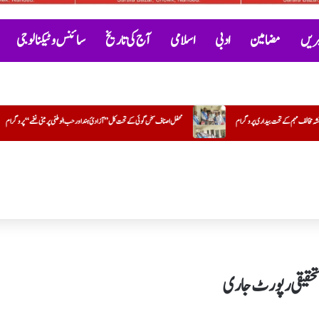
خبریں
مضامین
ادبی
اسلامی
آج کی تاریخ
سائنس و ٹیکنالوجی
محفل اصناف سخن گوئی کے تحت کل ”آزادئ ہند اور حب الوطنی پر مبنی نغمے“پروگرام
افسانہ۔۔۔آخری وائس 