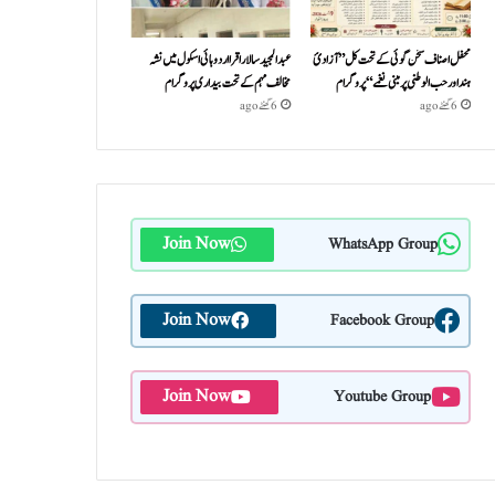
محفل اصناف سخن گوئی کے تحت کل ”آزادئ
عبدالمجید سالار اقرا اردو ہائی اسکول میں نشہ
ہند اور حب الوطنی پر مبنی نغمے“پروگرام
مخالف مہم کے تحت بیداری پروگرام
6 گھنٹے ago
6 گھنٹے ago
Join Now
WhatsApp Group
Join Now
Facebook Group
Join Now
Youtube Group