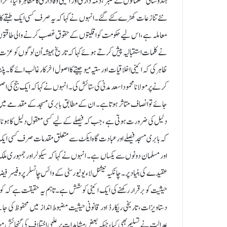
ہندوستانی مسلمانوں نے صبر، ذمہ داری اور ائینی وفاداری کا مظاہرہ کیا، مگر
نئے تنازعات کھڑے کئے گئے۔ انہوں نے کہا کہ یہ صرف کسی ایک طبقے کا مس
معاملہ ہے، اس لیے حکومت کو اقلیتوں کے حقوق غصب کرنے والی طاقتوں کا 
نے کلمات استقبالیہ پیش کرتے ہوئے کہا کہ تاریخ ہمیشہ اْن لوگوں کو عز
ظاہر کی کہ ائینی اخلاقیات اور ستیہ میو جیتے کا اصول اخرکار غالب ائے گا
کرنے پر مولانا محمود اسعد مدنی کی ستائش کی۔ انہوں نے کہا کہ ایک جج کی ا
دلیل کی ضرورت ہوتی ہے ،جب کہ فیصلے کے لیے کسی معقول دلیل کا ہونا ض
کہ بابری مسجد فیصلے اور عبادت گاہ ایکٹ سے متعلق مقدمات صرف کسی ایک مذہب
اور مسلمان دونوں سے یکساں ہے۔ انہوں نے کہا کہ سیکولر اور جمہوری مل
حیثیت کو برقرار رکھنے کی ایک ائینی کوشش ہے۔تاہم یہ حقیقت ہے کہ کو
دستاویزات، تاریخی ریکارڈ اور قانونی حیثیت مضبوط انداز میں محفوظ کی جا
عدالت نے تسلیم بھی کیا، جبکہ بعض مشاہدات پر علمی اختلاف کی گنجا