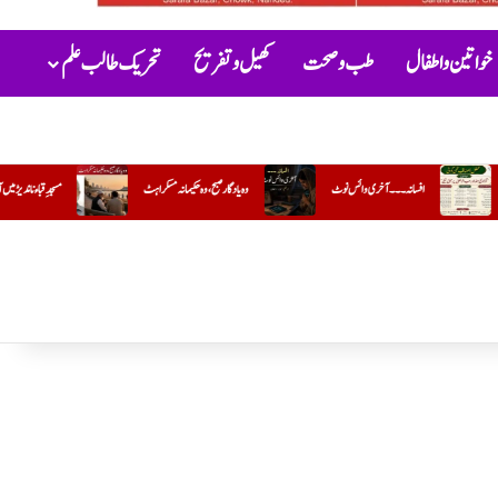
خواتین و اطفال
طب و صحت
کھیل و تفریح
تحریک طالب علم
نوٹ
وہ یادگار صبح، وہ حکیمانہ مسکراہٹ
مسجدِ قباء ناندیڑ میں آج خصوصی اصلاحی و تربیتی مجلس