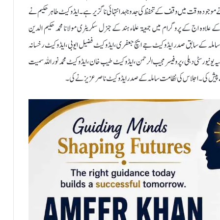
موجودہ وقت میں وقف کے تحفظ کی جد وجہد انتہائی ناگزیر ہے۔ایڈوکیٹ طاہر حکیم نے
 علاوہ اج کے پروگرام میں جمعیۃ علماء ہند کے جنرل سکریٹری مولانا محمد حکیم الدین
 جاوید،ساملہ کے سابق صدر ایڈوکیٹ جے ایچ جعفری، ایڈوکیٹ فضیل ایوبی، ایڈوکیٹ رخسانہ
ہ یونیورسٹی دہلی،پروفیسر مجیب الرحمن، ایڈوکیٹ طیب خان، ایڈوکیٹ محمد نوراللہ سمیت
 پیش کی۔اجلاس کی نظامت ساملہ کے صدر ایڈوکیٹ ناصر عزیز نے کی۔