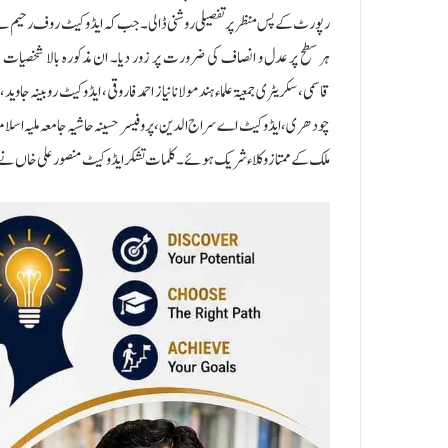
رپورٹ کے پس منظر پر تفصیلی روشنی ڈالی۔ جب کہ ایڈوکیٹ رو ف رحیم نے 
ہر سطح پر عدل و انصاف کی ضرورت پر زور دیا۔ ان مذکورہ بالا شخصیات کے
قاسمی،سکریٹری جمعیۃ علماء ہند مولانا نیاز احمد فاروقی ، ایڈوکیٹ روبینہ
چودھری، ایڈوکیٹ اے سراج الدین، پروفیسر حسینہ حاشیہ جامعہ ملیہ اسلامی
ملک کے ممتازوکلاء شریک ہوئے۔ کلمات تشکر ایڈوکیٹ منصورعلی خاں نے