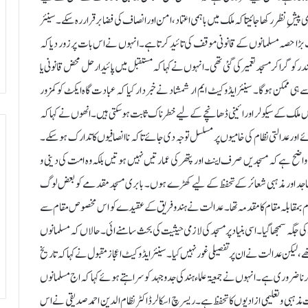
 پیشِ نظر رکھا جائیتاکہ ملک میں باہمی اعتماد، امن اور انصاف کی فضا برقرار رہ سکے۔ سینئر
 بڑا حصہ مسلمانوں کے قانونی موقف کی تائید کرتا ہے۔ انہوں نے اس بات پر زور دیا کہ
ر کو گرا کر مسجد تعمیر کی گئی تھی۔ انہوں نے کہا کہ مستقبل میں پائیدار حل محض قانونی یا
 سے ہی ممکن ہوگا۔ سینئر ایڈوکیٹ ایم ار شمشاد نے خبردار کیا کہ عبادت گاہ ایکٹ کو کمزور
ملک کے سیکولر اور ائینی ڈھانچے کے لیے خطرناک ثابت ہو سکتی ہیں۔ انھوں نے کہا کہ
جائے اور عدالتی نظام کی خامیوں پر مسلسل توجہ دی جائے تاکہ ناانصافیوں کا تدارک ہو سکے۔
 واضح ہے کہ مسجدیں صرف اینٹ اور پتھر کی عمارتیں نہیں ہوتیں بلکہ وہ امت کی دینی و
مساجد اور مذہبی شعائر کے تحفظ کے لیے کھڑے ہوں۔ بابری مسجد مقدمے کو بعض لوگ
ام بمقابلہ مقام کا مقدمہ تھا۔ عدالت نے ہندو فریق کے عقیدے کو اس مخصوص مقام سے
گہ سمجھاگیا۔ اسی بنیاد پر مسجد کی لازمی حیثیت کی بحث سامنے ائی۔ حالاں کہ مسلمانوں
لیکن عدالت نے ان پر تفصیلی غور نہیں کیا۔ سینئر ایڈوکیٹ اعجاز مقبول نے کہا کہ تاریخ
کرنا ضروری ہے۔ انہوں نے جمعیۃ علماء ہند کی جدوجہد کو سراہتے ہوئے کہا کہ اج مسلمانوں
سے بڑا مسئلہ اپنے ائینی حقوق، خصوصاً ارٹیکل 30 کے تحت مذہبی و تعلیمی ازادیوں کا تحفظ ہے۔ ریسرچ اسکالر ڈاکٹر نظام الدین احمد صدیقی نے اس