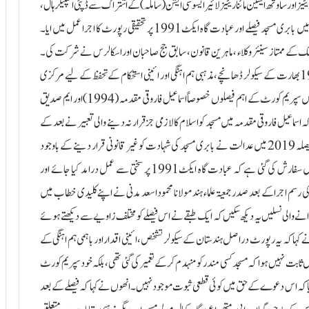
اف مائناریٹیز اور ساوتھ ایشین مائناریٹیز لائیر ایسوسی ایشن(ساملہ) کے اشتراک سے ڈپٹی اسپیکر ہال،
کانسٹی ٹیوشن کلب اف انڈیا، نئی دہلی میں ایک اہم پروگرام منعقد ہوا جس میں بابری مسجد فیصلے اور عبادت گاہ ایکٹ1991 پر تحقیقی رپورٹ کا اجرا عمل میں ایا۔
ملک کے ممتاز سینئر وکلاء ، ماہر ین قانون، سابق جج صاحبان اور اسکالرس نے شرکت کی۔
جاری کردہ رپورٹ میں یہ موقف اختیار کیا گیا ہیکہ عبادت گاہ ایکٹ1991 بھارت کے سیکولر ڈھانچے، مذہبی ہم اہنگی اور ائینی استحکام کے تحفظ کے لیے مرکزی
حیثیت کا حامل ہے تاکہ تاریخ کے جھگڑوں کو زندہ نہ کیا جاسکے۔رپورٹ میں سپریم کورٹ کے اہم فیصلوں خصوصاً اسماعیل فاروقی مقدمہ (1994) اور ایم صدیق
کیا گیا ہے کہ اسماعیل فاروقی مقدمہ میں مسجد کو اسلام کا لازمی جز قرار نہ دینے والی تعبیر نے بعد کے
مقدمات پر گہرے اثرات مرتب کییہیں۔یہ بھی کہا گیا ہے کہ ایودھیا فیصلہ 2019 میں عدالت نے بابری مسجد کی شہادت کو غیر قانونی قرار دینے کے باوجود
متنازع زمین عقیدے کی بنیاد پر ہندو فریق کے حوالے کردیا۔ رپورٹ میں سفارش کی گئی ہے کہ عبادت گاہ ایکٹ1991 پر سختی سے عمل درامد کیا جائے اور
رسم اجرا کے بعد صدر جمعیۃ علماء ہند مولانا محمود اسعد مدنی نے اپنے کلیدی خطاب میں
 انے والی نسلیں یہ دیکھ سکیں کہ ایک طبقے نے اس فیصلے کو مختلف زاویے سے دیکھتے ہوئے
 نے کہا کہ یہ رپورٹ دراصل ہندستان کے سیکولر تشخص، ائینی اقدار اور باہمی ہم اہنگی کے
ابت نہیں ہوا کہ مسجد کسی مندر کو منہدم کرکے تعمیر کی گئی تھی، بلکہ خود سپریم کورٹ
 کے حصوں میں واضح کیا کہ اس دعوے کے حق میں کوئی قطعی ثبوت موجود نہیں۔ انھوں نے کہا کہ فیصلے کے بعد