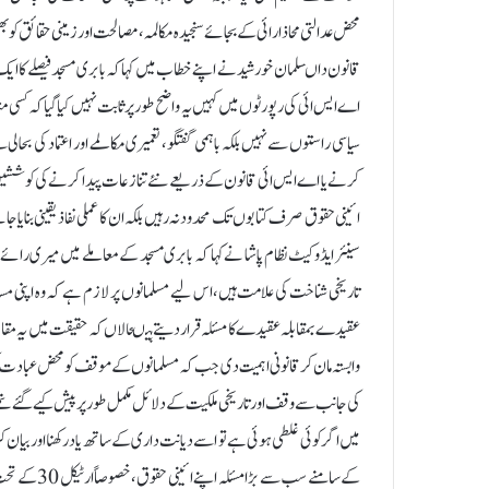
محض عدالتی محاذ ارائی کے بجائے سنجیدہ مکالمہ، مصالحت اور زمینی حقائق کو بھی
قانون داںسلمان خورشید نے اپنے خطاب میں کہا کہ بابری مسجد فیصلے کا ایک
اے ایس ائی کی رپورٹوں میں کہیں یہ واضح طور پر ثابت نہیں کیا گیا کہ کسی مند
سیاسی راستوں سے نہیں بلکہ باہمی گفتگو، تعمیری مکالمے اور اعتماد کی بحالی
کرنے یا اے ایس ائی قانون کے ذریعے نئے تنازعات پیدا کرنے کی کوششیں 
ائینی حقوق صرف کتابوں تک محدود نہ رہیں بلکہ ان کا عملی نفاذ یقینی بنایا 
سینئر ایڈوکیٹ نظام پاشا نے کہا کہ بابری مسجد کے معاملے میں میری رائے
تاریخی شناخت کی علامت ہیں،اس لیے مسلمانوں پر لازم ہے کہ وہ اپنی 
عقیدے بمقابلہ عقیدے کا مسئلہ قرار دیتے ہیںحالاں کہ حقیقت میں یہ مق
وابستہ مان کر قانونی اہمیت دی جب کہ مسلمانوں کے موقف کو محض عبادت کی ج
کی جانب سے وقف اور تاریخی ملکیت کے دلائل مکمل طور پر پیش کیے گئے تھے، 
میں اگر کوئی غلطی ہوئی ہے تو اسے دیانت داری کے ساتھ یاد رکھنا اور بیان 
کے سامنے سب 