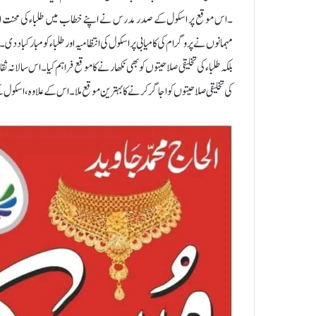
۔اس موقع پر اسکول کے صدر مدرس نے اپنے خطاب میں طلباء کی محنت اور کا
مہمانوں نے پروگرام کی کامیابی پر اسکول کی انتظامیہ اور طلباء کو مبارکبا
بلکہ طلباء کی تخلیقی صلاحیتوں کو بھی نکھارنے کا موقع فراہم کیا۔اس سالانہ ث
کی تخلیقی صلاحیتوں کو اجاگر کرنے کا بہترین موقع ملا۔ اس کے علاوہ، اسکول ک