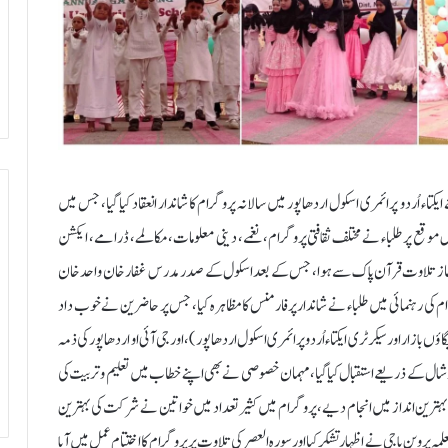
:19؍فروری ( راست) 18 فروری بروز منگل بوقت صبح 10 بجے ایکتاء اُردو پرائمری اسکول اردھاپور میں سالانہ پروگرام کا شاندار انعقاد کیا گیا، جس میں
اس موقع پر طلباء نے مختلف ثقافتی پروگرام، نغمے، دینی معلومات، مکالمے، ڈرامے، ایکشن
آغاز تلاوت قرآن پاک سے ہوا، جس کے بعد اسکول کے صدر مدرس غفار خان واحد خان
کرام کی رہنمائی میں طلباء نے شاندار پرفارمنس کا مظاہرہ کیا، جس پر حاضرین نے خوب داد
بازار اور سیکرٹری ایکتاء اُردو پرائمری اسکول اردھاپور ) ، اور جی آئی او اردھاپور کی ذمہ
شال کے ذریعے استقبال کیا گیا، مہمان خصوصی نے بھی اپنے خطاب میں تعلیم و تربیت کی
بہترین انداز میں انجام دیے،پروگرام میں کثیر تعداد میں خواتین نے شرکت کی بہترین
پروین باجی نے اظہار تشکر کیا اور سورہ العصر کی تلاوت پر پروگرام کا اختتام عمل میں آیا