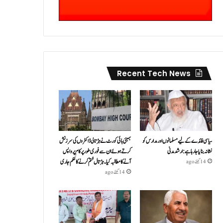
Recent Tech News
سیاسی فائدے کے لیے مسلمانوں اور مدارس کو
بمبئی ہائی کورٹ نے ہڑتالی ڈاکٹروں کی سرزنش
نشانہ بنایا جا رہا ہے: ارشد مدنی
کرتے ہوئے ان سے فوری طور پر کام پر واپس
آنے کا مطالبہ کیا۔ہڑتال ختم کرنے کا حکم جاری
14 گھنٹے ago
14 گھنٹے ago