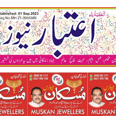
कया अप भी