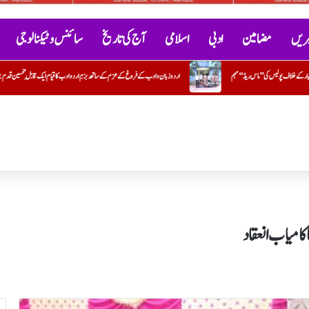
خبریں
مضامین
ادبی
اسلامی
آج کی تاریخ
سائنس و ٹیکنالوجی
م کے ساتھ بزمِ اردو ادب کا قیام ایک قابلِ تحسین قدم : ایڈوکیٹ جاوید خیردی
حماس کا ڈاکٹر عبداللہ الخباص کی وفات پر گہرے ر
 کامیاب انعقاد