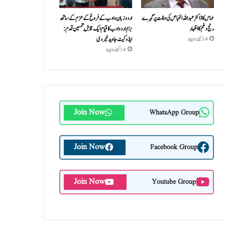
حماس کا ڈاکٹر عبداللہ الخباص کی وفات پر گہرے
اردو زبان و ادب کے فروغ کے عزم کے ساتھ
رنج وغم کااظہار
بزمِ اردو ادب کا قیام ایک قابلِ تحسین قدم :
ایڈوکیٹ جاوید خیردی
14 گھنٹے ago
14 گھنٹے ago
Join Now
WhatsApp Group
Join Now
Facebook Group
Join Now
Youtube Group