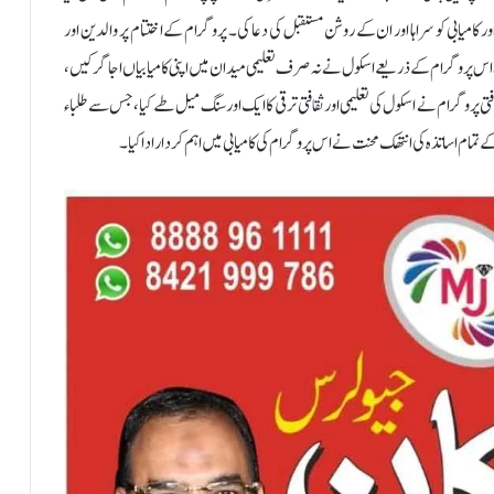
میابی کو سراہا اور ان کے روشن مستقبل کی دعا کی۔ پروگرام کے اختتام پر والدین اور
د دی۔اس پروگرام کے ذریعے اسکول نے نہ صرف تعلیمی میدان میں اپنی کامیابیاں اجاگر کیں،
قافتی پروگرام نے اسکول کی تعلیمی اور ثقافتی ترقی کا ایک اور سنگ میل طے کیا، جس سے طلباء
ے تمام اساتذہ کی انتھک محنت نے اس پروگرام کی کامیابی میں اہم کردار ادا کیا۔