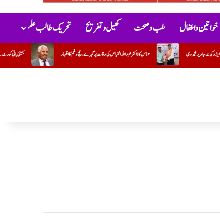
خواتین و اطفال
طب و صحت
کھیل و تفریح
تحریک طالب علم
نج وغم کااظہار
بمبئی ہائی کورٹ نے ہڑتالی ڈاکٹروں کی سرزنش کرتے ہوئے ان سے فوری طور پر کام پر واپس آنے کا مطالبہ کیا۔ہڑتا