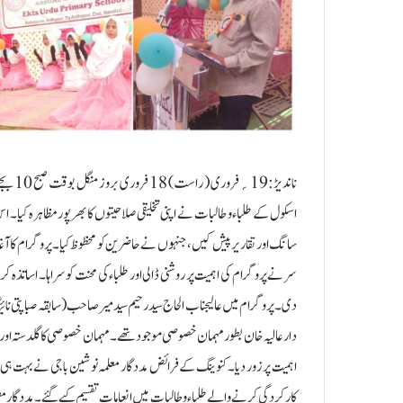
ناندیڑ
اسکول کے طلباء و طالبات نے اپنی تخلیقی صلاحیتوں کا بھرپور مظاہرہ کیا۔ 
سانگ اور تقاریر پیش کیں، جنہوں نے حاضرین کو محظوظ کیا۔پروگرام کا 
سر نے پروگرام کی اہمیت پر روشنی ڈالی اور طلباء کی محنت کو سراہا۔ اساتذہ 
دی۔پروگرام میں عالیجناب الحاج سید رحیم سید میرصاحب( سابقہ صبا پتی نائیگاؤں 
دار عالیہ خان بطور مہمان خصوصی موجود تھے۔ مہمان خصوصی کا گلدستہ اور 
اہمیت پر زور دیا۔کنوینگ کے فرائض مددگار معلمہ نوشین باجی نے بہت ہی 
کارکردگی کرنے والے طلباءو طالبات میں انعامات تقسیم کیے گئے۔ مددگار معلمہ 