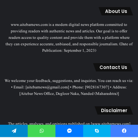
About Us
www.aitebarnews.com is a modern digital news platform committed to
providing readers with authentic news and articles. Our goal is to offer
readers access to quality content and provide them with a platform where
they can experience accurate, unbiased, and responsible journalism. (Date of
Publication: September 1, 2023)
Contact Us
We welcome your feedback, suggestions, and inquiries. You can reach us via:
• Email: [aitebarnews@gmail.com] • Phone: [9028167307] • Address:
[Aitebar News Office, Degloor Naka, Nanded (Maharashtra)]
Disclaimer
The articles, analyses, and opinions published on [www.aitebarnews.com]
solely represent the personal views and opinions of the authors. These views
Telegram
WhatsApp
Messenger
Skype
Facebook
do not necessarily reflect the stance of the Aitebar News management. Any