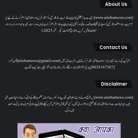
About Us
[www.aitebarnews.com] ایک جدید ڈیجیٹل نیوز پلیٹ فارم ہے۔ جو قارئین کو مستند خبریں اور مضامین فراہم کرنے کے لیے پُر
عزم ہے۔ ہمارا مقصدقارئین کو معیاری تخلیقات تک رسائی اور انہیں ایک ایسا پلیٹ فارم فراہم کرنا ہے جہاں وہ درست، غیر جانبدار اور ذمہ دارانہ
صحافت کا تجربہ کریں۔( تاریخ اشاعت : یکم؍ ستمبر 2023ء)
Contact Us
ہم آپ کی رائے، تجاویز اور سوالات کا خیرمقدم کرتے ہیں۔ ہم سےای میل: [aitebarnews@gmail.com]فون نمبر:
[9028167307]پتہ: [دفتر اعتبار نیوز، ، دیگلور ناکہ، ناندیڑ(مہاراشٹر) ] پر رابطہ کیا جاسکتا ہے۔
Disclaimer
[www.aitebarnews.com] پر شائع ہونے والے مضامین، تجزیے اور تبصرے صرف مضمون نگار کی ذاتی رائے اور خیالات پر مبنی
ہیں۔ ان خیالات سے ادارہ (اعتبار نیوز) کا متفق ہونا ضروری نہیں۔ کسی بھی قابل اعتراض تحریر کیلئے قانونی چارہ جوئی صرف ناندیڑ کی عدالت
میں ہوگی۔