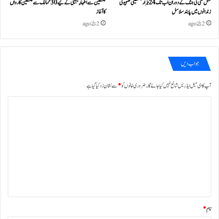
نسل کشی کی جنگ کے دوران اب تک 24ہزار فلسطینی صہیونی
فلسطین سے اظہارِ یکجہتی کے لیے 30 ممالک سے فلسطین کارواں
زندانوں میں پابند سلاسل
کا آغاز
2 ہفتے ago
2 ہفتے ago
جواب دیں
آپ کا ای میل ایڈریس شائع نہیں کیا جائے گا۔
ضروری خانوں کو
*
سے نشان زد کیا گیا ہے
ت
ب
ص
ر
ہ
*
نام
*