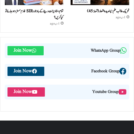
تحریک طالب علم: پسندیدہ اشعار (قسط:45)
تمام دستاویزات دینے کے باوجود SIR فارم مسترد ہو جائے تو
کیا کریں؟
1 دن ago
1 دن ago
Join Now
WhatsApp Group
Join Now
Facebook Group
Join Now
Youtube Group