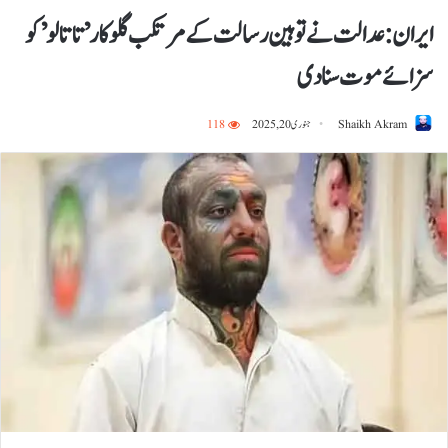
ایران : عدالت نے توہین رسالت کے مرتکب گلوکار’ تاتالو’ کو
سزائے موت سنادی
Shaikh Akram
جنوری 20, 2025
118