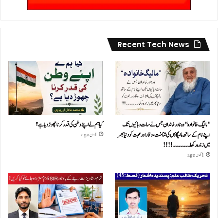
Recent Tech News
’’مالیگ خانوادہ‘‘ وہ نادر خاندان جس نے سات دہائیوں تک
کیا ہم نے اپنے وطن کی قدر کرنا چھوڑ دیا ہے؟
اپنے نام کے ساتھ مالیگاؤں کی شناخت، وقار اور محبت کو دنیا بھر
1 دن ago
میں زندہ رکھا ۔۔۔۔۔۔۔!!!!
1 گھنٹہ ago