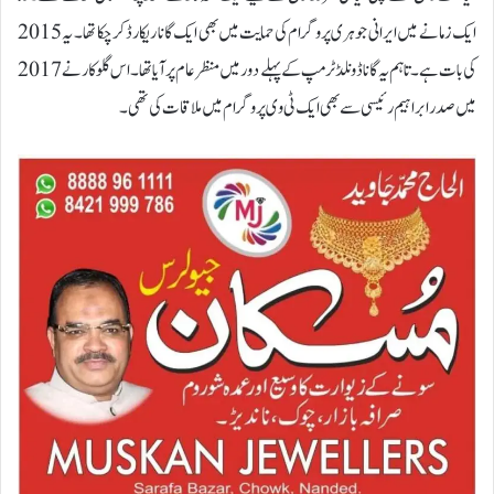
ایک زمانے میں ایرانی جوہری پروگرام کی حمایت میں بھی ایک گانا ریکارڈ کر چکا تھا ۔ یہ 2015
کی بات ہے ۔ تاہم یہ گانا ڈونلڈ ٹرمپ کے پہلے دور میں منظر عام پر آیا تھا۔ اس گلوکار نے 2017
میں صدر ابراہیم رئیسی سے بھی ایک ٹی وی پروگرام میں ملاقات کی تھی۔