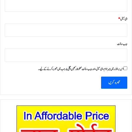
ای میل
*
ویب‌ سائٹ
اس براؤزر میں میرا نام، ای میل، اور ویب سائٹ محفوظ رکھیں اگلی بار جب میں تبصرہ کرنے کےلیے۔