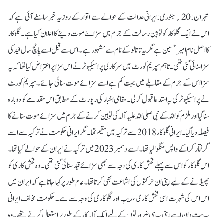
تہران:20؍جنوری:ایرانی عدالت کے حوالے سے اتوار کے روز یہ خبر سامنے آئی ہے کہ
اس نے ایک گلوکار کوتوہین رسالت کے جرم میں سزائے موت دینے کا اعلان کیا ہے۔ گلوکار
کااصل نام امیر حسین ہے مگر یہ تاتالو کے نام سے مشہور ہے۔اس سے قبل اسے پانچ سال قید کی
سزا سنائی گئی تھی۔تاہم سپریم کورٹ میں سرکاری پراسیکیوٹر نے اس سزا پر اعتراض کیا تھا کہ یہ
سزا اس کے جرم کے مقابلے میں بہت کم ہے اسے سزائے موت سنائی جائے۔سپریم کورٹ
نے پراسیکیوٹر کی یہ استدعا قبول کر لی۔ مقامی اخبار کی رپورٹ کے مطابق اس مقدمے کو دوبارہ
سنا گیا اور ملزم کو اللہ کے نبی صلی اللہ علیہ آلہ کی توہین کرنے کے جرم میں سزائے موت سنانے کا
فیصلہ دیا گیا۔ایرانی گلوکار 2018 سے ترکیہ میں مقیم تھا۔ مگر ایرانی حکومت نے ترکیہ سے اسے
گرفتار کراکے واپس منگوالیا تھا۔ اسے دسمبر 2023 میں ترکیہ نے ایران کے حوالے کیا تھا۔
اس گلوکار کو اس سے پہلے فحش کاری کی وجہ سے بھی سزائے قید سنائی گئی تھی۔ وہ فحش کاری کو
پھیلانے کے لیے اپنی ان حرکتوں کی اشاعت بھی کرتا تھا۔عام طور پر کہا جاتا ہے کہ ایران میں
اس اس کی شہرت اسی فحش کاری ، ریپ اور گلوکاری کی وجہ سے ہے۔ حکومت مخالف ایرانی
سیاست دان اسے اپنی سیاسی ضرورتوں کے لیے ایک آلہ کار کے طور پر استعمال کرتے تھے۔وہ