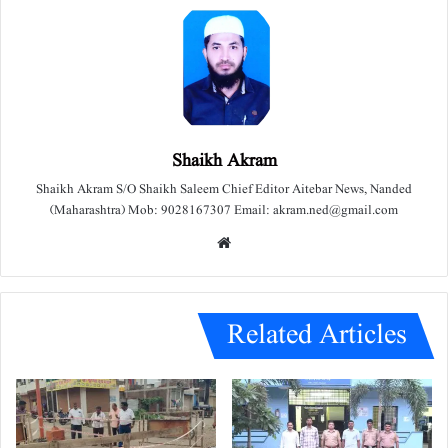
Shaikh Akram
Shaikh Akram S/O Shaikh Saleem Chief Editor Aitebar News, Nanded
(Maharashtra) Mob: 9028167307 Email: akram.ned@gmail.com
We
bsit
e
Related Articles