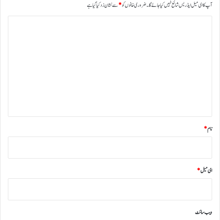
آپ کا ای میل ایڈریس شائع نہیں کیا جائے گا۔
ضروری خانوں کو
*
سے نشان زد کیا گیا ہے
ت
ب
ص
ر
ہ
*
نام
*
ای میل
*
ویب‌ سائٹ