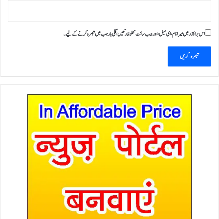
اس براؤزر میں میرا نام، ای میل، اور ویب سائٹ محفوظ رکھیں اگلی بار جب میں تبصرہ کرنے کےلیے۔