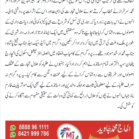
شفاف رکھنے کی ترغیب بھی دی گئی۔اس موقع پر اسکول کے ڈائریکٹر محمد شبیر الدین سر اور ڈاکٹر
محمد سرفراز نے خطاب کرتے ہوئے حلال تجارت کی اہمیت اور اس کے اثرات پر روشنی ڈالی۔
انہوں نے اس بات پر زور دیا کہ ہماری نئی نسل کو شروع سے ہی پاکیزہ کمائی اور دیانت داری کے
اصولوں سے روشناس کرایا جانا چاہیے تاکہ وہ مستقبل میں ایک ایماندار تاجر اور ذمہ دار شہری کے
طور پر ملک و ملت کی ترقی میں اپنا کردار ادا کرسکیں پروگرام میں اکیڈمیک ہیڈ جناب شیخ پاشاہ ،
جناب محمد ارشد موجود تھے۔۔ پروگرام کے کامیاب انعقاد میں الصفہ انٹرنیشنل اسکول کی انچارج
پٹھان سمیہ اختر اور تمام اساتذہ نے اہم کردار ادا کیا، جنہوں نے طلباء کو حلال تجارت کے مختلف
اصولوں اور طریقوں سے روشناس کرانے کے لیے محنت و لگن سے کام کیا۔یہ پروگرام نہ
صرف طلباء کے لیے معلوماتی ثابت ہوا بلکہ والدین اور اساتذہ کے لیے بھی ایک موثر پلیٹ فارم
بنا، جہاں انہوں نے بچوں کو حلال ذرائع سے کمائی گئی دولت کے حقیقی مفہوم سے آگاہ کرنے کی
کوشش کی۔