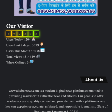
Our Visitor
1
0
2
2
0
2
Users Today : 204
Users Last 7 days : 3379
Users This Month : 3038
Total views : 314649
Who's Online : 3
About Us
www.aitebarnews.com is a modern digital news platform committed to
providing readers with authentic news and articles. Our goal is to offer
readers access to quality content and provide them with a platform where
they can experience accurate, unbiased, and responsible journalism. (Date of
Publication: September 1, 2023)