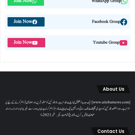
Join Now
WhatsApp Group
Join Now
Facebook Group
Join Now
Youtube Group
About Us
[www.aitebarnews.com] ایک جدید ڈیجیٹل نیوز پلیٹ فارم ہے۔ جو قارئین کو مستند خبریں اور مضامین فراہم کرنے کے لیے پُر
عزم ہے۔ ہمارا مقصدقارئین کو معیاری تخلیقات تک رسائی اور انہیں ایک ایسا پلیٹ فارم فراہم کرنا ہے جہاں وہ درست، غیر جانبدار اور ذمہ دارانہ
صحافت کا تجربہ کریں۔( تاریخ اشاعت : یکم؍ ستمبر 2023ء)
Contact Us