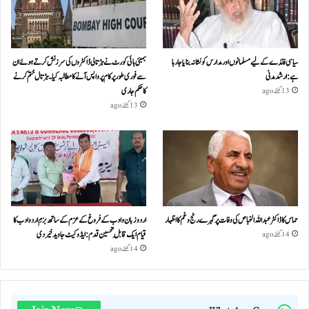
سیاسی فائدے کے لیے مسلمانوں اور مدارس کو نشانہ بنایا جا رہا
بمبئی ہائی کورٹ نے ہڑتالی ڈاکٹروں کی سرزنش کرتے ہوئے ان
ہے: ارشد مدنی
سے فوری طور پر کام پر واپس آنے کا مطالبہ کیا۔ہڑتال ختم کرنے
کا حکم جاری
13 گھنٹے ago
13 گھنٹے ago
حماس کا ڈاکٹر عبداللہ الخباص کی وفات پر گہرے رنج وغم کااظہار
اردو زبان و ادب کے فروغ کے عزم کے ساتھ بزمِ اردو ادب کا
قیام ایک قابلِ تحسین قدم : ایڈوکیٹ جاوید خیردی
14 گھنٹے ago
14 گھنٹے ago