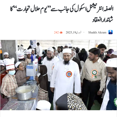
الصفہ انٹرنیشنل اسکول کی جانب سے ’’یوم حلال تجارت‘‘ کا
شاندار انعقاد
Shaikh Akram
فروری 19, 2025
242