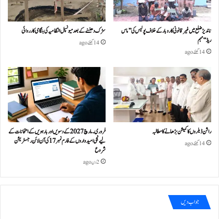
ناندیڑ ضلع میں غیر قانونی کاروبار کے خلاف پولیس کی ’’ماس
سڑک دھنسنے کے بعد میونسپل انتظامیہ کی ہنگامی کارروائی
ریڈ‘‘ مہم
14 گھنٹے ago
14 گھنٹے ago
راشن ڈیلروں کا کمیشن بڑھانے کا مطالبہ
فروری۔مارچ 2027 کے دسویں اور بارہویں کے امتحانات کے
لیے نجی امیدواروں کے فارم نمبر 17 کی آن لائن رجسٹریشن
14 گھنٹے ago
شروع
2 دن ago
جواب دیں