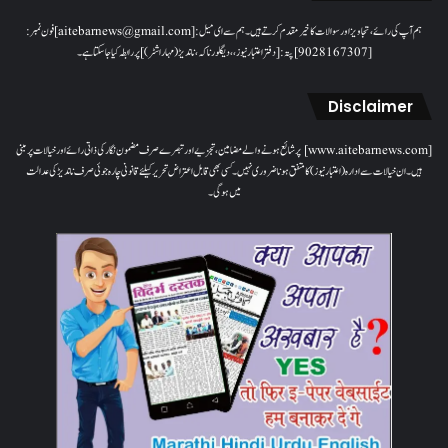
ہم آپ کی رائے، تجاویز اور سوالات کا خیرمقدم کرتے ہیں۔ ہم سےای میل: [aitebarnews@gmail.com]فون نمبر:
[9028167307]پتہ: [دفتر اعتبار نیوز، ، دیگلور ناکہ، ناندیڑ(مہاراشٹر) ] پر رابطہ کیا جاسکتا ہے۔
Disclaimer
[www.aitebarnews.com] پر شائع ہونے والے مضامین، تجزیے اور تبصرے صرف مضمون نگار کی ذاتی رائے اور خیالات پر مبنی
ہیں۔ ان خیالات سے ادارہ (اعتبار نیوز) کا متفق ہونا ضروری نہیں۔ کسی بھی قابل اعتراض تحریر کیلئے قانونی چارہ جوئی صرف ناندیڑ کی عدالت
میں ہوگی۔