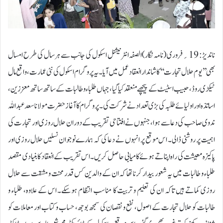
ناندیڑ: 19؍فروری (نامہ نگار)الصفہ انٹرنیشنل اسکول کی جانب سے ہر سال کی طرح امسال
بھی ’’یوم حلال تجارت‘‘ کا شاندار انعقاد عمل میں آیا۔ یہ پروگرام اسکول کی نئی عمارت، واقع مال
ٹیکڑی روڈ، حبیب اسٹیٹ کے پیچھے منعقد کیا گیا، جہاں طلباء و طالبات کے ساتھ ساتھ معززین،
اساتذہ اور اولیائے طلبہ کی بڑی تعداد نے شرکت کی۔پروگرام کا آغاز حضرت مولانا سعد عبداللہ
ندوی صاحب کی دعا سے ہوا، جنہوں نے افتتاحی تقریب کے دوران حلال روزی اور تجارت کی
اہمیت پر روشنی ڈالی۔ اس موقع پر انہوں نے دعا کی کہ ہمارے نوجوان نسلیں حلال روزی اور
پاکیزہ معیشت کی راہ اپناتے ہوئے کامیابی حاصل کریں۔اس تقریب کے انعقاد کا بنیادی مقصد
طلباء و طالبات میں یہ شعور بیدار کرنا تھا کہ ان کے والدین کس قدر محنت و مشقت سے حلال
روزی کماتے ہیں تاکہ ان کی تعلیم و تربیت کا مناسب انتظام ہوسکے۔ اس کے علاوہ، طلباء و
طالبات کو حلال تجارت کے اصول، نفع و نقصان کی سمجھ بوجھ، حساب و کتاب اور معاملات کو