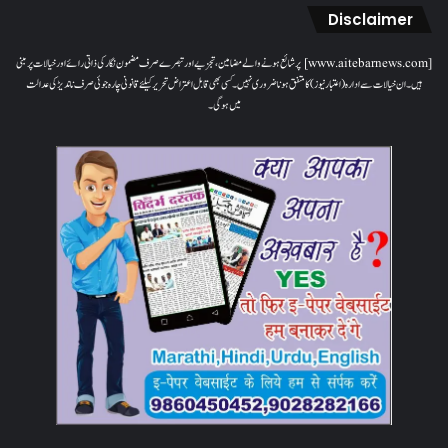
Disclaimer
[www.aitebarnews.com] پر شائع ہونے والے مضامین، تجزیے اور تبصرے صرف مضمون نگار کی ذاتی رائے اور خیالات پر مبنی
ہیں۔ ان خیالات سے ادارہ (اعتبار نیوز) کا متفق ہونا ضروری نہیں۔ کسی بھی قابل اعتراض تحریر کیلئے قانونی چارہ جوئی صرف ناندیڑ کی عدالت
میں ہوگی۔