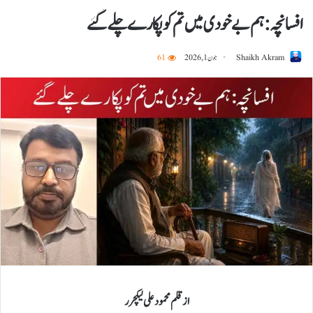
افسانچہ :ہم بے خودی میں تم کو پکارے چلے گئے
Shaikh Akram
جون 1, 2026
61
از قلم محمود علی لیکچرر