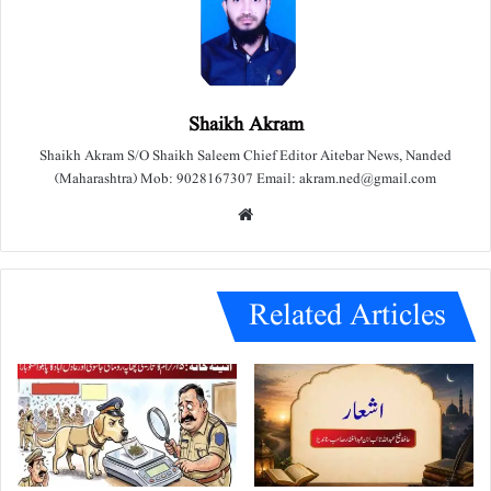
Shaikh Akram
Shaikh Akram S/O Shaikh Saleem Chief Editor Aitebar News, Nanded
(Maharashtra) Mob: 9028167307 Email: akram.ned@gmail.com
We
bsit
e
Related Articles