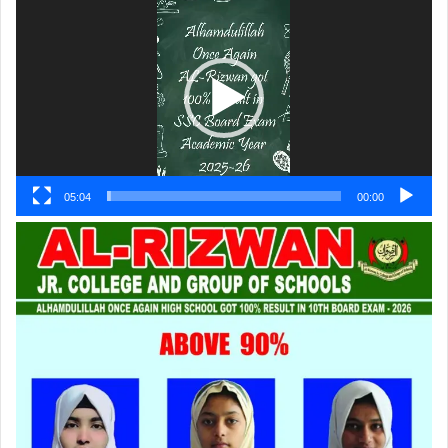
پلیئر
05:04
00:00