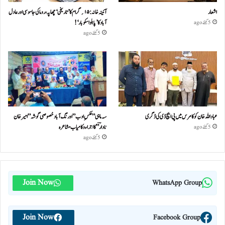
اشعار
آئینہ خانہ :۱۵؍گرام کا ’تاریخی‘ چھاپہ، روما کی جاسوسی اور عادل
آباد کا ’پابلو اسکوبار‘!
5 گھنٹے ago
5 گھنٹے ago
عباداللہ خان کو کامرس میں پی ایچ ڈی کی ڈگری
سہ ماہی ” عکسِ ادب” اورنگ آباد خصوصی گو شہ ” امیر خان
نادا رؔ ” کا اجراء و کامیاب مشا عر ہ
5 گھنٹے ago
5 گھنٹے ago
Join Now
WhatsApp Group
Join Now
Facebook Group