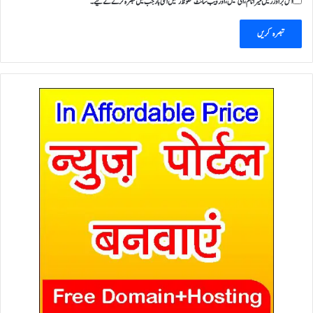
اس براؤزر میں میرا نام، ای میل، اور ویب سائٹ محفوظ رکھیں اگلی بار جب میں تبصرہ کرنے کےلیے۔