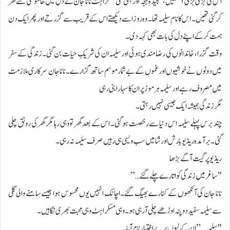
اس کی بڑی بڑی آنکھیں، سنجیدہ لہجہ اور ہلکی سی مسکراہٹ نانا جان کے دل میں خاموشی سے گھر
کر گئی تھیں۔ اس کا نام سلیمہ تھا۔ وہ روز اسے دیکھتے اس کے قریب سے گزرتے اور پھر ایک دن
ہمت کرکے اپنے دل کی بات بھی کہہ دی۔
وقت گزرا، خاندانوں کی رضامندی ہوئی اور سلیمہ ان کی شریکِ حیات بن گئی۔ زندگی کے سفر
میں دونوں نے خوشیوں اور غموں کے بے شمار موسم ساتھ گزارے۔ نانا جان سرکاری ملازمت
میں مصروف رہے اور سلیمہ ہر موڑ پر ان کا سہارا بنی رہی
مگر زندگی ہمیشہ ایک جیسی نہیں رہتی۔
چند برس پہلے سلیمہ اس دنیا سے رخصت ہو گئی۔ اس کے بعد گھر تو وہی رہا مگر گھر کی رونق چلی
گئی۔ برآمدہ ریڈیو بارش اور شامیں سب ویسی ہی رہیں صرف سلیمہ نہ رہی۔
ریڈیو پر گیت آگے بڑھا
"ساغر میں زندگی کو اتارے چلے گئے…”
نانا جان کی آنکھوں کے کنارے بھیگ گئے۔ اچانک انہیں یوں محسوس ہوا جیسے سامنے والی گلی
سے سلیمہ سفید دوپٹہ اوڑھے چلی آ رہی ہو۔ وہی مسکراہٹ وہی محبت بھری نگاہیں۔
"سلیمہ…” ان کے لبوں پر بے اختیار نام آیا۔