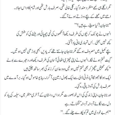
مگر اگلے ہی لمحے منظر دھندلا گیا۔ گلی خالی تھی، صرف بارش تھی اور شام کا اداس اجالا۔
اتنے میں محلے کے بچے دوڑتے ہوئے آ گئے۔
"نانا جان! کیا سوچ رہے ہیں؟”
انہوں نے چونک کر بچوں کی طرف دیکھا آنکھوں کی نمی چھپائی اور ہنسنے کی کوشش کی
کچھ نہیں بھئی… بس تمہاری نانی یاد آ گئی۔
بچے کھیل میں مصروف ہو گئے مگر نانا جان جانتے تھے کہ یادیں کبھی بوڑھی نہیں ہوتیں۔
گیت ختم ہونے لگا۔ انہوں نے اپنی چھڑی اٹھائی آسمان کی طرف دیکھا اور دھیرے سے بولے
"کچھ محبتیں بچھڑ کر بھی ختم نہیں ہوتیں وہ دعا بن کر زندگی بھر ساتھ چلتی ہیں
ایک ہوا کا جھونکا آیا، ٹوٹی ڈالی سے ایک پھول زمین پر آ گرا۔ ریڈیو خاموش ہو گیا۔ برآمدے میں
صرف بارش کی آواز باقی رہ گئی۔
اور نانا جان، اپنی زندگی کی اس خوبصورت مگر اداس داستان کے آخری منظر میں، سلیمہ کی یاد کو
دل سے لگائے آہستہ آہستہ گنگناتے رہے
"ہم بے خودی میں تم کو پکارے چلے گئے…”