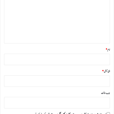
ب
ص
ر
ہ
*
نام
*
ای میل
*
ویب‌ سائٹ