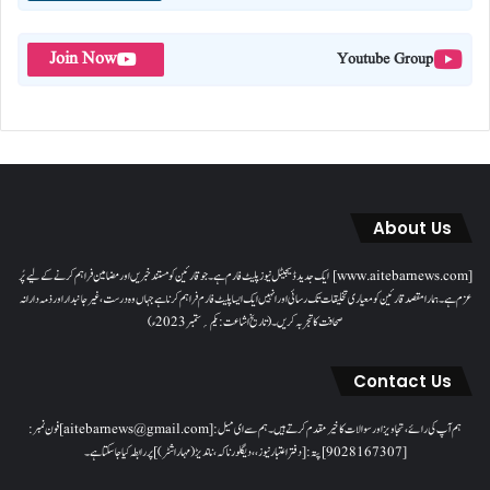
Join Now
Youtube Group
About Us
[www.aitebarnews.com] ایک جدید ڈیجیٹل نیوز پلیٹ فارم ہے۔ جو قارئین کو مستند خبریں اور مضامین فراہم کرنے کے لیے پُر
عزم ہے۔ ہمارا مقصدقارئین کو معیاری تخلیقات تک رسائی اور انہیں ایک ایسا پلیٹ فارم فراہم کرنا ہے جہاں وہ درست، غیر جانبدار اور ذمہ دارانہ
صحافت کا تجربہ کریں۔( تاریخ اشاعت : یکم؍ ستمبر 2023ء)
Contact Us
ہم آپ کی رائے، تجاویز اور سوالات کا خیرمقدم کرتے ہیں۔ ہم سےای میل: [aitebarnews@gmail.com]فون نمبر:
[9028167307]پتہ: [دفتر اعتبار نیوز، ، دیگلور ناکہ، ناندیڑ(مہاراشٹر) ] پر رابطہ کیا جاسکتا ہے۔