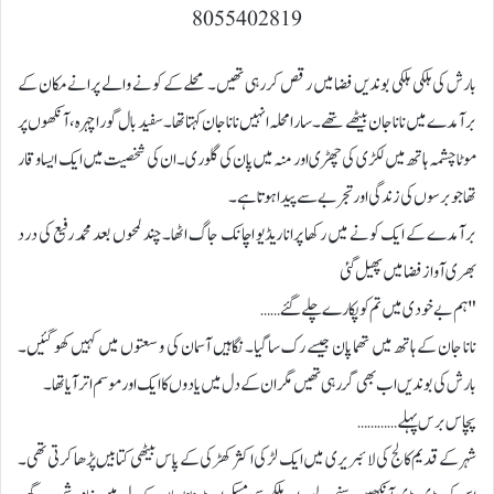
8055402819
بارش کی ہلکی ہلکی بوندیں فضا میں رقص کر رہی تھیں۔ محلے کے کونے والے پرانے مکان کے
برآمدے میں نانا جان بیٹھے تھے۔ سارا محلہ انہیں نانا جان کہتا تھا۔ سفید بال گورا چہرہ، آنکھوں پر
موٹا چشمہ ہاتھ میں لکڑی کی چھڑی اور منہ میں پان کی گلوری۔ ان کی شخصیت میں ایک ایسا وقار
تھا جو برسوں کی زندگی اور تجربے سے پیدا ہوتا ہے۔
برآمدے کے ایک کونے میں رکھا پرانا ریڈیو اچانک جاگ اٹھا۔ چند لمحوں بعد محمد رفیع کی درد
بھری آواز فضا میں پھیل گئی
"ہم بے خودی میں تم کو پکارے چلے گئے……
نانا جان کے ہاتھ میں تھما پان جیسے رک سا گیا۔ نگاہیں آسمان کی وسعتوں میں کہیں کھو گئیں۔
بارش کی بوندیں اب بھی گر رہی تھیں مگر ان کے دل میں یادوں کا ایک اور موسم اتر آیا تھا۔
پچاس برس پہلے…………
شہر کے قدیم کالج کی لائبریری میں ایک لڑکی اکثر کھڑکی کے پاس بیٹھی کتابیں پڑھا کرتی تھی۔