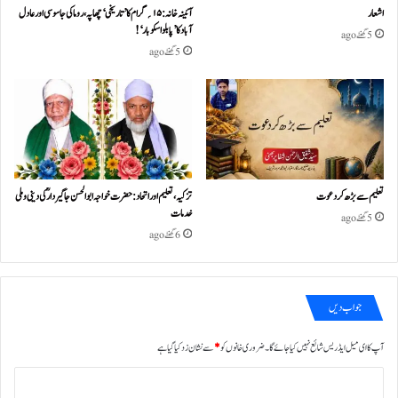
اشعار
آئینہ خانہ :۱۵؍گرام کا ’تاریخی‘ چھاپہ، روما کی جاسوسی اور عادل
آباد کا ’پابلو اسکوبار‘!
5 گھنٹے ago
5 گھنٹے ago
تعلیم سے بڑھ کر دعوت
تزکیہ، تعلیم اور اتحاد: حضرت خواجہ ابو الحسن جاگیردارؒ کی دینی و ملی
خدمات
5 گھنٹے ago
6 گھنٹے ago
جواب دیں
آپ کا ای میل ایڈریس شائع نہیں کیا جائے گا۔
ضروری خانوں کو
*
سے نشان زد کیا گیا ہے
ت