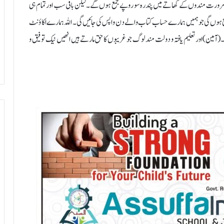
 سے ضرورت مندوں کے کھاتے میں پندرہ سو روپے جمع ہوں گے۔لیکن باقی سب اور تمام ہی
جمع ہوں گی جو ہمیں ہمارے حساب کتاب والے دن واپس کی جائیں گی ۔ اللہ ہمارے اکاؤنٹ
(آمین) اورتعلیم یافتہ و دولت مند لوگ جو غریبوں کا حق مارتے ہیں انھیں نیک توفیق و