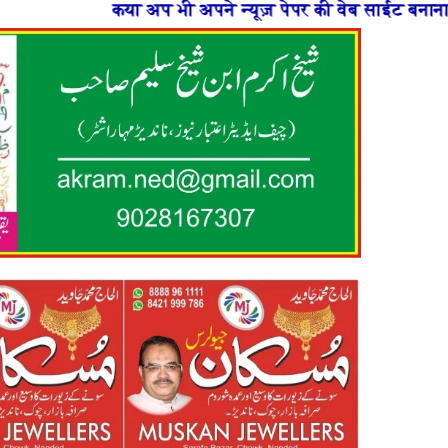
भी अपने न्यूज़ पेपर की वेब साईट बनाना चाहते है या फिर न्यू