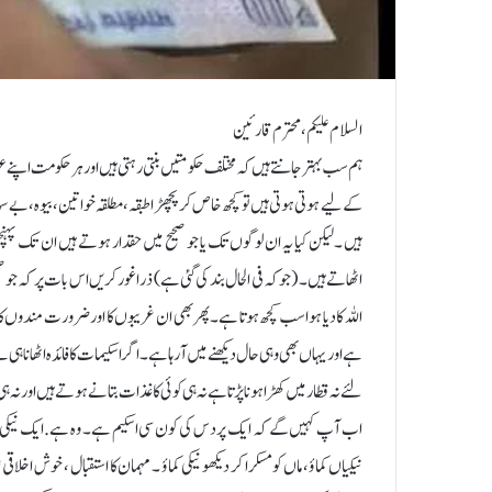
السلام علیکم ، محترم قارئین
ہم سب بہتر جانتے ہیں کہ مختلف حکو متیں بنتی رہتی ہیں اور ہر حکومت اپنے 
کے لیے ہوتی ہوتی ہیں تو کچھ خاص کر پچھڑا طبقہ، مطلقہ خواتین، بیوہ،بے سہ
ہیں ۔لیکن کیا یہ ان لوگوں تک یا جو صحیح میں حقدار ہوتے ہیں ان تک پ
اٹھاتے ہیں۔ (جو کہ فی الحال بند کی گئی ہے) ذراغور کریں اس بات پر کہ جو
اللہ کا دیا ہوا سب کچھ ہوتا ہے۔پھر بھی ان غریبوں کا اور ضرورت مندوں ک
ہےاور یہاں بھی وہی حال دیکھنے میں آرہا ہے۔ اگر اسکیمات کا فائدہ اٹھانا ہی
لئے نہ قطار میں کھڑا ہونا پڑتا ہے نہ ہی کوئی کاغذات بتانے ہوتے ہیں اور ن
نیکیاں کماؤ، ماں کو مسکرا کر دیکھو نیکی کماؤ ۔ مہمان کا استقبال ، خوش اخل