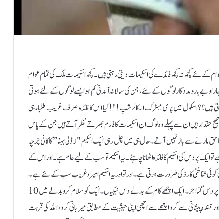
عوام کے لئے کچھ نہ کچھ فائدے کی اسکیمات دیتی رہتی ہیں۔ کچھ اسکیمات ملک کی تمام عوام
ارا و بے یارو مددگار لوگوں کے لئے، جن کی سالانہ آمدنی کم ہو ایسے لوگوں کے لئے ہوتی
ہنچتی ہیں؟؟ اسکول میں پری میٹرک اسکالرشپ!!! کیا اس کا فائدہ صرف غریب طلباء ہی
 صحیح حقدار ہیں ان سے پہلے وہ لوگ ان اسکیمات کا فارم بھرتے نظر آتے ہیں جن کے پاس
ا حق مارنے سے باز نہیں آتے۔حال ہی میں چل رہی ایک اسکیم "لاڈلی بہنا” کا کافی چرچہ
 ہے تو ایک پر دس کی اسکیم کا فائدہ اٹھانا چاہئے ۔یہ اسکیم تو سب کے لیے عام ہے۔اور اس کے
ہ ہی کوئی شناختی کارڈ کی ضرورت ہوتی ہے۔اور تو اور یہ اسکیم امیر و غریب سب کے لئے ہے۔
اب آپ کہیں گے کہ ایک پر دس کی کون سی اسکیم ہے۔ وہ ہے. ایک نیکی پر دس گنا اجر۔ ایک اچھے کام کے بدلے دس نیکیاں ۔ایک کو سلام کرو بدلے میں 10
اقی اور خندہ پیشانی سے کرو اچھے سے اچھی اپنی حیثیت کے مطابق میر بانی کرو ، الله کی قربت