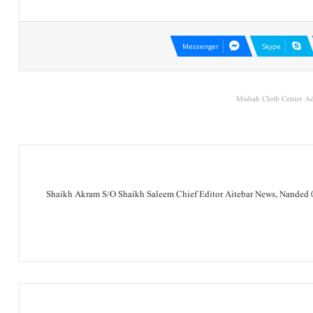
Messenger
Skype
Misbah Cloth Center Ad
Shaikh Akram S/O Shaikh Saleem Chief Editor Aitebar News, Nanded