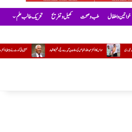
خواتین و اطفال
طب و صحت
کھیل و تفریح
تحریک طالب علم
ر گہرے رنج وغم کااظہار
بمبئی ہائی کورٹ نے ہڑتالی ڈاکٹروں کی سرزنش کرتے ہوئے ان سے فوری طور پر کام پر واپس آنے کا مطالبہ ک