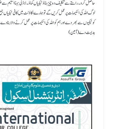
حاصل کرو۔راستے سے تکلیف دہ چیز ہٹاؤ نیکیاں کماؤ۔لاڈلی بہنا اسکیم
لوگ اللہ کی اسکیمات پر عمل کریں گے تو ہمارے اکاؤنٹ میں کافی نیکیاں 
کو نیکیوں سے بھر دے اور ہم کو اللہ کی اسکیمات پر عمل کرنے والا بنادے۔
ہدایت دے (آمین)