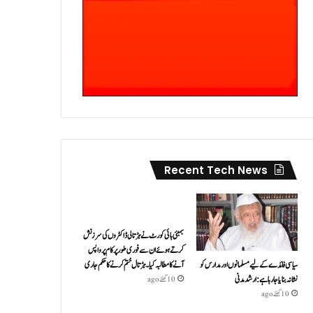
Recent Tech News
بمبئی ہائی کورٹ نے ہڑتالی ڈاکٹروں کی سرزنش
کرتے ہوئے ان سے فوری طور پر کام پر واپس
سیاسی فائدے کے لیے مسلمانوں اور مدارس کو
آنے کا مطالبہ کیا۔ہڑتال ختم کرنے کا حکم جاری
نشانہ بنایا جا رہا ہے: ارشد مدنی
10 گھنٹے ago
10 گھنٹے ago