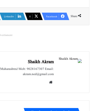
Share
LinkedIn
X
Facebook
vertisment
Shaikh Akram
 (Maharashtra) Mob: 9028167307 Email:
akram.ned@gmail.com
We
bsit
e