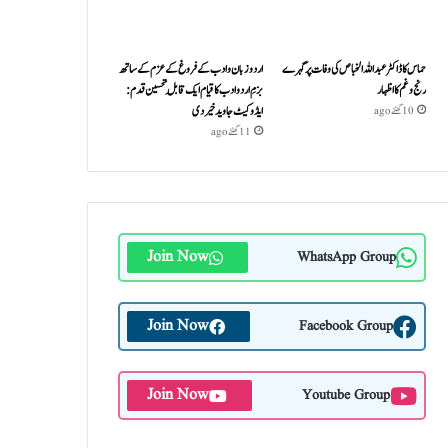
حماس کا ڈاکٹر عبداللہ الخباص کی وفات پر گہرے
اردو زبان و ادب کے فروغ کے عزم کے ساتھ
رنج وغم کااظہار
بزمِ اردو ادب کا قیام ایک قابلِ تحسین قدم :
ایڈوکیٹ جاوید خیردی
10 گھنٹے ago
11 گھنٹے ago
Join Now
WhatsApp Group
Join Now
Facebook Group
Join Now
Youtube Group