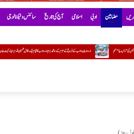
خبریں
مضامین
ادبی
اسلامی
آج کی تاریخ
سائنس و ٹیکنالوجی
غ کے عزم کے ساتھ بزمِ اردو ادب کا قیام ایک قابلِ تحسین قدم : ایڈوکیٹ جاوید خیردی
حماس کا ڈاکٹر عبداللہ الخباص کی وفات پ
کول، بیڑ)