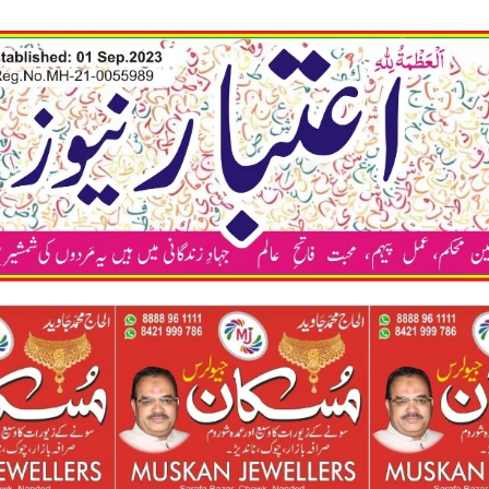
कया अप 