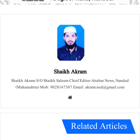
Shaikh Akram
Shaikh Akram S/O Shaikh Saleem Chief Editor Aitebar News, Nanded
(Maharashtra) Mob: 9028167307 Email: akram.ned@gmail.com
We
bsit
e
Related Articles