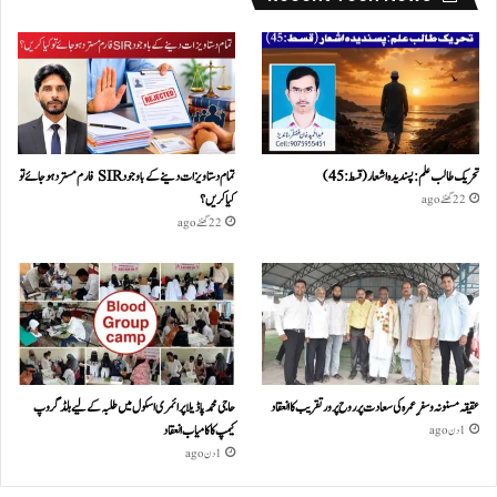
تحریک طالب علم: پسندیدہ اشعار (قسط:45)
تمام دستاویزات دینے کے باوجود SIR فارم مسترد ہو جائے تو
کیا کریں؟
22 گھنٹے ago
22 گھنٹے ago
عقیقہ مسنونہ و سفرِ عمرہ کی سعادت پر روح پرور تقریب کا انعقاد
حاجی محمد پاڈیلا پرائمری اسکول میں طلبہ کے لیے بلڈ گروپ
کیمپ کا کامیاب انعقاد
1 دن ago
1 دن ago