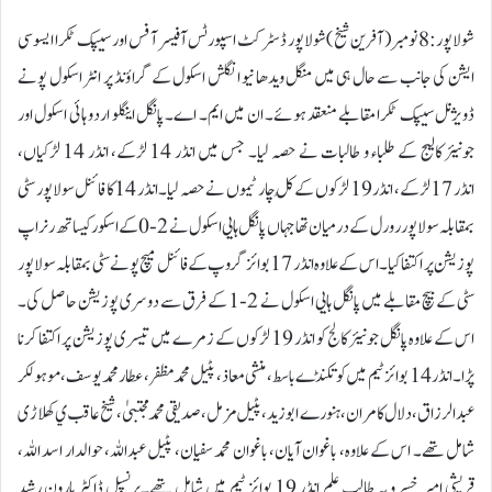
شولاپور:8 نومبر( آفرین شیخ )شولاپور ڈسٹرکٹ اسپورٹس آفیسر آفس اور سیپک ٹکرا ایسوسی
ایشن کی جانب سے حال ہی میں منگل ویدھا نیو انگلش اسکول کے گراؤنڈ پر انٹر اسکول پونے
ڈویژنل سیپک ٹکرا مقابلے منعقد ہوئے۔ ان میں ایم۔ اے۔ پانگل اینگلو اردو ہائی اسکول اور
جونیئر کاليج کے طلباء و طالبات نے حصہ لیا۔ جس میں انڈر 14 لڑکے، انڈر 14 لڑکیاں،
انڈر 17 لڑکے، انڈر 19 لڑکوں کے کُل چار ٹیموں نے حصہ لیا۔انڈر 14 کا فائنل سولاپور سٹی
بمقابلہ سولاپور رورل کے درمیان تھا جہاں پانگل ہایی اسکول نے 2-0 کے اسکور کیساتھ رنر اپ
پوزیشن پر اکتفا کیا۔ اس کے علاوہ انڈر 17 بوائز گروپ کے فائنل میچ پونے سٹی بمقابلہ سولاپور
سٹی کے بیچ مقابلے میں پانگل ہایی اسکول نے 2-1 کے فرق سے دوسری پوزیشن حاصل کی۔
اس کے علاوہ پانگل جونیئر کالج کو انڈر 19 لڑکوں کے زمرے میں تیسری پوزیشن پر اکتفا کرنا
پڑا۔انڈر 14 بوائز ٹیم میں کوتکنڈے باسط، منشی معاذ، پٹیل محمد مظفر، عطار محمد یوسف، موہولکر
عبدالرزاق، دلال کامران، ہنورے ابو زید، پٹیل مزمل، صدیقی محمد مجتبیٰ، شیخ عاقب ي کھلاڑی
شامل تھے۔ اس کے علاوہ، باغوان آیان، باغوان محمد سفیان، پٹیل عبداللہ، حوالدار اسد اللہ،
قریشی امیر خسرو یہ طالب علم انڈر 19 بوائز ٹیم میں شامل تھے۔پرنسپل ڈاکٹر ہارون رشید