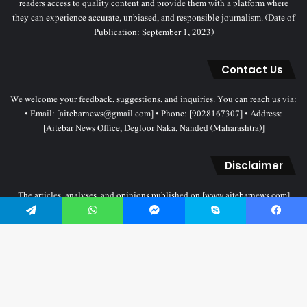
readers access to quality content and provide them with a platform where
they can experience accurate, unbiased, and responsible journalism. (Date of
Publication: September 1, 2023)
Contact Us
We welcome your feedback, suggestions, and inquiries. You can reach us via:
• Email: [aitebarnews@gmail.com] • Phone: [9028167307] • Address:
[Aitebar News Office, Degloor Naka, Nanded (Maharashtra)]
Disclaimer
The articles, analyses, and opinions published on [www.aitebarnews.com]
solely represent the personal views and opinions of the authors. These views
Telegram
WhatsApp
Messenger
Skype
Facebook
do not necessarily reflect the stance of the Aitebar News management. Any
legal proceedings related to objectionable content will be subject to the
jurisdiction of the Nanded court only.