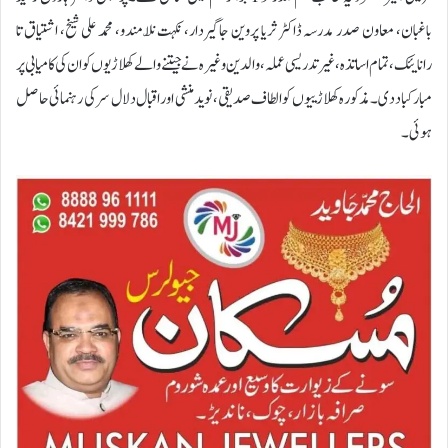
باغبان، معاون صدر مدرسہ ڈاکٹر ثریا پروین جاگیردار، نکہت نلّا مندو، محمد علی شیخ، اشتیاق تا
رانايئک، تمام اساتذہ، غیر تدریسی عملہ، والدین وغیرہ نے جیتنے والے کھلاڑیوں کو ان کی کامیابی پر
مبارکباد دی۔ مذکورہ کھلاڑییوں کو الطاف صدیقی، نوید منشی اور اقبال دلال سر کی رہنمائی حاصل
ہوئی۔