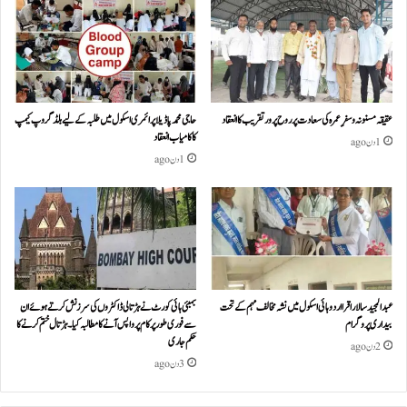
عقیقہ مسنونہ و سفرِ عمرہ کی سعادت پر روح پرور تقریب کا انعقاد
حاجی محمد پاڈیلا پرائمری اسکول میں طلبہ کے لیے بلڈ گروپ کیمپ
کا کامیاب انعقاد
1 دن ago
1 دن ago
عبدالمجید سالار اقرا اردو ہائی اسکول میں نشہ مخالف مہم کے تحت
بمبئی ہائی کورٹ نے ہڑتالی ڈاکٹروں کی سرزنش کرتے ہوئے ان
بیداری پروگرام
سے فوری طور پر کام پر واپس آنے کا مطالبہ کیا۔ہڑتال ختم کرنے کا
حکم جاری
2 دن ago
3 دن ago