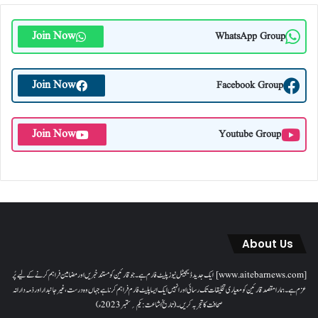
Join Now
WhatsApp Group
Join Now
Facebook Group
Join Now
Youtube Group
About Us
[www.aitebarnews.com] ایک جدید ڈیجیٹل نیوز پلیٹ فارم ہے۔ جو قارئین کو مستند خبریں اور مضامین فراہم کرنے کے لیے پُر
عزم ہے۔ ہمارا مقصدقارئین کو معیاری تخلیقات تک رسائی اور انہیں ایک ایسا پلیٹ فارم فراہم کرنا ہے جہاں وہ درست، غیر جانبدار اور ذمہ دارانہ
صحافت کا تجربہ کریں۔( تاریخ اشاعت : یکم؍ ستمبر 2023ء)