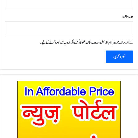
ویب‌ سائٹ
اس براؤزر میں میرا نام، ای میل، اور ویب سائٹ محفوظ رکھیں اگلی بار جب میں تبصرہ کرنے کےلیے۔