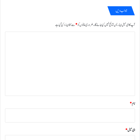
جواب دیں
آپ کا ای میل ایڈریس شائع نہیں کیا جائے گا۔
ضروری خانوں کو
*
سے نشان زد کیا گیا ہے
ت
ب
ص
ر
ہ
*
نام
*
ای میل
*