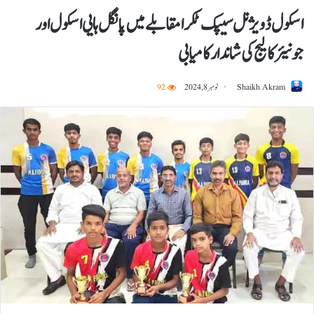
اسکول ڈویژنل سیپک ٹکرا مقابلے میں پانگل ہایی اسکول اور
جونیئر کالیج کی شاندار کامیابی
Shaikh Akram
نومبر 8, 2024
92