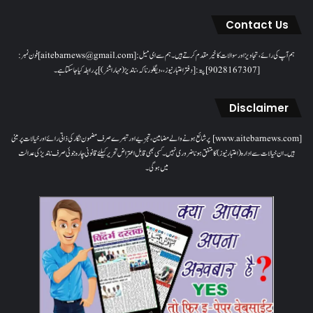
Contact Us
ہم آپ کی رائے، تجاویز اور سوالات کا خیرمقدم کرتے ہیں۔ ہم سےای میل: [aitebarnews@gmail.com]فون نمبر:
[9028167307]پتہ: [دفتر اعتبار نیوز، ، دیگلور ناکہ، ناندیڑ(مہاراشٹر) ] پر رابطہ کیا جاسکتا ہے۔
Disclaimer
[www.aitebarnews.com] پر شائع ہونے والے مضامین، تجزیے اور تبصرے صرف مضمون نگار کی ذاتی رائے اور خیالات پر مبنی
ہیں۔ ان خیالات سے ادارہ (اعتبار نیوز) کا متفق ہونا ضروری نہیں۔ کسی بھی قابل اعتراض تحریر کیلئے قانونی چارہ جوئی صرف ناندیڑ کی عدالت
میں ہوگی۔