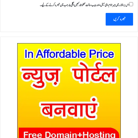
اس براؤزر میں میرا نام، ای میل، اور ویب سائٹ محفوظ رکھیں اگلی بار جب میں تبصرہ کرنے کےلیے۔