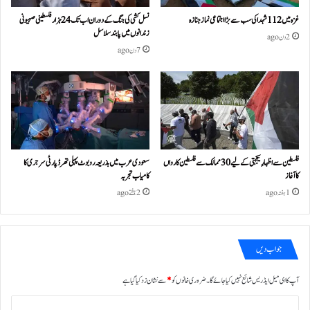
غزہ میں 112 شہدا کی سب سے بڑا اجتماعی نماز جنازہ
نسل کشی کی جنگ کے دوران اب تک 24ہزار فلسطینی صہیونی
زندانوں میں پابند سلاسل
2 دن ago
7 دن ago
فلسطین سے اظہارِ یکجہتی کے لیے 30 ممالک سے فلسطین کارواں
سعودی عرب میں بذریعہ روبوٹ پہلی تھرڈ پارٹی سرجری کا
کا آغاز
کامیاب تجربہ
1 ہفتہ ago
2 ہفتے ago
جواب دیں
آپ کا ای میل ایڈریس شائع نہیں کیا جائے گا۔
ضروری خانوں کو
*
سے نشان زد کیا گیا ہے
ت