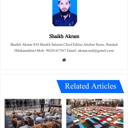
Shaikh Akram
Shaikh Akram S/O Shaikh Saleem Chief Editor Aitebar News, Nanded
(Maharashtra) Mob: 9028167307 Email: akram.ned@gmail.com
We
bsit
e
Related Articles