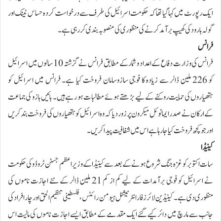
ایک رپورٹ میں کہا گیا تھا کہ حکومت اسرائیل کی طرف سے درخواست کردہ حساس ٹینک اور
گولہ بارود کی کھیپ برآمد کرنے کی منظوری کی منصوبہ بندی کر رہی ہے۔
فرانس
فرانس کی وزارت دفاع کے اعداد و شمار کے مطابق فرانس نے گزشتہ 10 سالوں میں اسرائیل
کو 226 ملین ڈالر سے زیادہ کا فوجی سازوسامان فروخت کیا ہے۔ فرانس میں اسرائیل کو
ہتھیاروں کی حمایت روکنے کے لیے بڑھتے ہوئے مطالبات ہو رہے ہیں۔ بائیں بازو کی جماعت
کے ارکان نے صدر ایمانوئل میکرون پر زور دیا کہ وہ اسرائیل کو ہتھیاروں کی فروخت بند کریں
اور جو کچھ فروخت کیا جا رہا ہے اس میں شفافیت پیدا کریں۔
کینیڈا
سات اکتوبر کو غزہ جنگ شروع ہونے کے بعد سے کینیڈا کے وزیر اعظم جسٹن ٹروڈو کی حکومت
نے اسرائیل کو فوجی برآمدات کے لیے کم از کم 21 ملین ڈالر کے نئے اجازت ناموں کی
منظوری دی ہے۔ کینیڈین لائرز فار انٹرنیشنل ہیومن رائٹس، فلسطینی تنظیم الحق اور چار افراد کی
جانب سے مارچ میں دائر کیے گئے ایک مقدمے کے مطابق ایسے اجازت ناموں کی مالیت اس