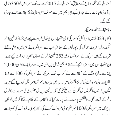
آسٹریلیا کے محکمہ دفاع کے مطابق، آسٹریلیا نے 2017 سے اب تک اسرائیل کو 350 دفاعی
برآمدی اجازت نامے جاری کیے ہیں جن میں سے صرف اس سال 52 اجازت نامے جاری
کئے گئے۔
ریاستہائے متحدہ امریکہ
اکتوبر 2023 میں اسرائیل کو امریکی فوجی ہتھیاروں کی فعال فروخت پہلے ہی 23.8 بلین ڈالر
تھی۔ وال سٹریٹ جرنل کی رپورٹوں کے مطابق جب سے اسرائیل نے غزہ میں وحشیانہ حملے
شروع کئے ہیں امریکہ نے اسرائیل کو 253.5 ملین ڈالر کے اضافی ہتھیار فروخت کیے ہیں۔
ان ہتھیاروں میں 5 ہزار ایم کے 84 بم بھی شامل ہیں جن میں سے ہر ایک کا وزن 2,000
پانڈ ہے۔غزہ جنگ کے آغاز سے لے کر اب تک امریکہ نے اسرائیل کو 100 سے زائد
ہتھیاروں کی فروخت کی ٹرانزیکشنز کی ہیں۔ ان میں ہزاروں بم بھی اسرائیل کو دئیے گئے ہیں۔
لیکن یہ ترسیل کانگریس کی نگرانی سے بچ گئی کیونکہ ہر لین دین کی منظوری کی ضرورت ڈالر کی
رقم کے تحت تھی۔واشنگٹن پوسٹ نے رپورٹ کیا کہ انتظامیہ کے حکام نے کانگریس کو خفیہ
بریفنگ میں اسرائیل کو 100 غیر ملکی فوجی فروخت کرنے کی اطلاع دی۔ فروخت کی تفصیلات