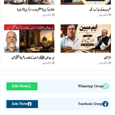
علمِ حدیث کی مبارک زنجیر
جو کام وہ کریں تو مشکل اور دوسرا کریں تو آسان !
4 گھنٹے ago
4 گھنٹے ago
ایم مبین
سیرتِ طیبہﷺ: انسان کے ظاہر و باطن کا حقیقی آئینہ
4 گھنٹے ago
4 گھنٹے ago
Join Now
WhatsApp Group
Join Now
Facebook Group