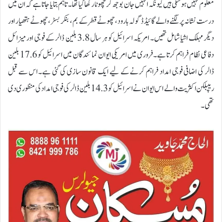
معلوم نہیں ہوسکی ہیں کیونکہ انہیں جان بوجھ کر چھوٹا رکھا گیا تھا۔ تاہم بتایا جاتا ہے کہ ان میں
درست نشانہ پر لگنے والے گائیڈڈ گولہ بارود، چھوٹے قطر کے بم، بنکر بسٹر، چھوٹے ہتھیار اور
دیگر مہلک اشیا شامل تھیں۔ امریکہ اسرائیل کو ہر سال 3.8 بلین ڈالر کے فوجی اور میزائل
دفاعی نظام فراہم کرتا ہے۔فروری میں امریکی ایوان نمائندگان میں اسرائیل کو 17.6 بلین
ڈالر کی اضافی فوجی امداد فراہم کرنے کے لیے ایک قانون سازی کی گئی ہے۔ اس سے قبل
ریپبلکن اکثریت والے اس ایوان نے اسرائیل کو 14.3 بلین ڈالر کی فوجی امداد کی منظوری دی
تھی۔