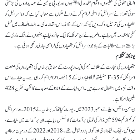
انسانی حقوق کی تنظیموں، اقوام متحدہ کی ایجنسیوں اور یورپی یونین کے عہدیداروں کی بڑھتی
ہوئی تعداد نے اسرائیل کو اسلحہ فراہم کرنے والے ملکوں سے مطالبہ کیا ہے کہ وہ اسرائیل کو
ہتھیاروں کی ترسیل روک دیں کیونکہ اس کے خلاف اس وقت عالمی عدالت انصاف میں نسل
کشی کا مقدمہ چل رہا ہے۔العربیہ نے ان ممالک کا ایک جائزہ لیا ہے جنہوں نے جنگ بندی کے
بڑھتے ہوئے مطالبات کے باوجود اسرائیل کو ہتھیاروں کی فراہمی جاری رکھی ہوئی ہے۔
یونائیٹڈ کنگڈم
ہتھیاروں کی تجارت کے خلاف مہم کی ایک رپورٹ کے مطابق برطانیہ کی ہتھیاروں کی صنعت
اسرائیل کو F-35 سٹیلتھ لڑاکا طیاروں کے 15 فیصد اجزا فراہم کررہی ہے۔ یہ طیارے اس
وقت غزہ میں استعمال ہو رہے ہیں۔ اس طیارے کے اجزا کے معاہدے کا تخمینہ تقریبا 428
ملین ڈالر کا ہے۔
ہیومن رائٹس واچ نے دسمبر 2023 میں رپورٹ کیا تھا کہ برطانیہ نے 2015 سے اسرائیل
کو کم از کم 594 ملین ڈالر کی فوجی برآمدات کا لائسنس دیا ہے۔ ان برآمدات میں طیارے،
میزائل، ٹینک، ٹیکنالوجی اور گولہ بارود شامل تھے۔2018 اور 2022 کے درمیان برطانیہ