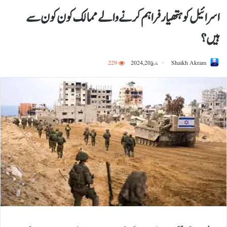
اسرائیل کو ہتھیار فراہم کرنے والے ممالک کون کون سے
ہیں؟
Shaikh Akram
مارچ 20, 2024
229