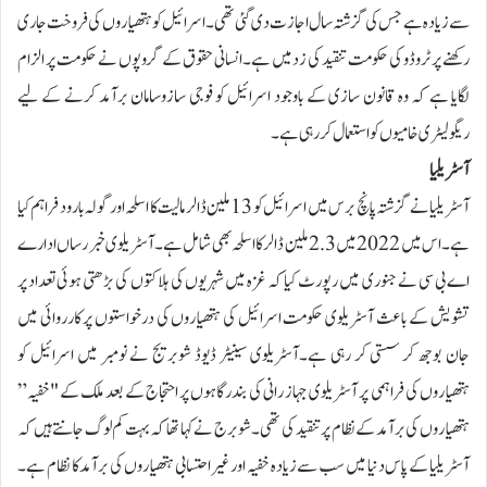
سے زیادہ ہے جس کی گزشتہ سال اجازت دی گئی تھی۔ اسرائیل کو ہتھیاروں کی فروخت جاری
رکھنے پر ٹروڈو کی حکومت تنقید کی زد میں ہے۔انسانی حقوق کے گروپوں نے حکومت پر الزام
لگایا ہے کہ وہ قانون سازی کے باوجود اسرائیل کو فوجی سازوسامان برآمد کرنے کے لیے
ریگولیٹری خامیوں کو استعمال کر رہی ہے۔
آسٹریلیا
آسٹریلیا نے گزشتہ پانچ برس میں اسرائیل کو 13 ملین ڈالر مالیت کا اسلحہ اور گولہ بارود فراہم کیا
ہے۔ اس میں 2022 میں 2.3 ملین ڈالر کا اسلحہ بھی شامل ہے۔ آسٹریلوی خبر رساں ادارے
اے بی سی نے جنوری میں رپورٹ کیا کہ غزہ میں شہریوں کی ہلاکتوں کی بڑھتی ہوئی تعداد پر
تشویش کے باعث آسٹریلوی حکومت اسرائیل کی ہتھیاروں کی درخواستوں پر کارروائی میں
جان بوجھ کر سستی کر رہی ہے۔آسٹریلوی سینیٹر ڈیوڈ شوبریج نے نومبر میں اسرائیل کو
ہتھیاروں کی فراہمی پر آسٹریلوی جہاز رانی کی بندرگاہوں پر احتجاج کے بعد ملک کے "خفیہ”
ہتھیاروں کی برآمد کے نظام پر تنقید کی تھی۔ شوبرج نے کہا تھا کہ بہت کم لوگ جانتے ہیں کہ
آسٹریلیا کے پاس دنیا میں سب سے زیادہ خفیہ اور غیر احتسابی ہتھیاروں کی برآمد کا نظام ہے۔