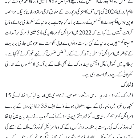
نے سنگل ایشو ایکسپورٹ لائسنس کے ذریعے اسرائیل کو 186 ملین ڈالر کا اسلحہ فروخت کیا۔
تاہم فروری 2024 کی ہاس آف کامنز کی رپورٹ کے مطابق فوجی سازوسامان کا ایک بڑا حصہ
اوپن جنرل ایکسپورٹ لائسنس کے ذریعے برآمد کیا جاتا ہے۔ برطانیہ کے سکریٹری برائے دفاع
گرانٹ شیپس نے کہا ہے کہ 2022 میں اسرائیل کو برطانیہ کی 54 ملین ڈالر کی برآمدات
"نسبتا کم” ہیں۔برطانیہ کے کئی سیاست دانوں نے اپنی حکومت سے غزہ میں جاری بربریت
کے تناظر میں اسرائیل کو اسلحہ برآمد کرنے کے لائسنس منسوخ کرنے پر غور کرنے کو کہا ہے۔
برطانیہ میں گلوبل لیگل ایکشن نیٹ ورک نے بھی ملک کے برآمدی لائسنسوں کے عدالتی
نظرثانی کے لیے درخواست دی ہے۔
ڈنمارک
ڈنمارک کے وزیر خارجہ لارس لوککے راسموسن نے جنوری میں اعلان کیا کہ ڈنمارک کی 15
کمنپیاں غزہ میں بمباری کے لیے استعمال ہونے والے ایف 35 لڑاکا طیاروں کے پرزے
اسرائیل کو فراہم کر رہی ہیں۔ گزشتہ ہفتے این جی اوز کے ایک گروپ نے اپنے بیان میں کہا تھا
کہ وہ ڈنمارک کی ریاست پر مقدمہ دائر کریں گے کہ وہ اسرائیل کو نورڈک ملک کے اسلحے کی
برآمدات کو روکے کیونکہ یہ ہتھیار غزہ میں شہریوں کے خلاف جنگی جرائم کے ارتکاب کے لیے