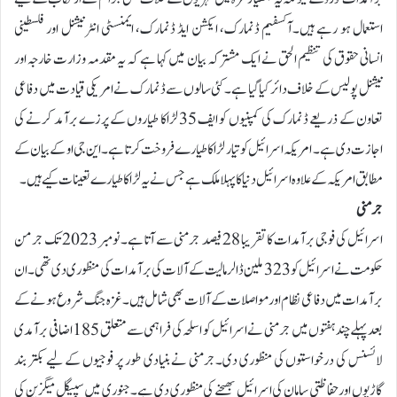
استعمال ہو رہے ہیں۔آکسفیم ڈنمارک، ایکشن ایڈ ڈنمارک، ایمنسٹی انٹرنیشنل اور فلسطینی
انسانی حقوق کی تنظیم الحق نے ایک مشترکہ بیان میں کہا ہے کہ یہ مقدمہ وزارت خارجہ اور
نیشنل پولیس کے خلاف دائر کیا گیا ہے۔کئی سالوں سے ڈنمارک نے امریکی قیادت میں دفاعی
تعاون کے ذریعے ڈنمارک کی کمپنیوں کو ایف 35 لڑاکا طیاروں کے پرزے برآمد کرنے کی
اجازت دی ہے۔ امریکہ اسرائیل کو تیار لڑاکا طیارے فروخت کرتا ہے۔ این جی او کے بیان کے
مطابق امریکہ کے علاوہ اسرائیل دنیا کا پہلا ملک ہے جس نے یہ لڑاکا طیارے تعینات کیے ہیں۔
جرمنی
اسرائیل کی فوجی برآمدات کا تقریبا 28 فیصد جرمنی سے آتا ہے۔ نومبر 2023 تک جرمن
حکومت نے اسرائیل کو 323 ملین ڈالر مالیت کے آلات کی برآمدات کی منظوری دی تھی۔ ان
برآمدات میں دفاعی نظام اور مواصلات کے آلات بھی شامل ہیں۔ غزہ جنگ شروع ہونے کے
بعد پہلے چند ہفتوں میں جرمنی نے اسرائیل کو اسلحہ کی فراہمی سے متعلق 185 اضافی برآمدی
لائسنس کی درخواستوں کی منظوری دی۔جرمنی نے بنیادی طور پر فوجیوں کے لیے بکتر بند
گاڑیوں اور حفاظتی سامان کی اسرائیل بھیجنے کی منظوری دی ہے۔ جنوری میں سپیگل میگزین کی