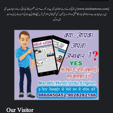
[www.aitebarnews.com] پر شائع ہونے والے مضامین، تجزیے اور تبصرے صرف مضمون نگار کی ذاتی رائے اور خیالات پر مبنی
ہیں۔ ان خیالات سے ادارہ (اعتبار نیوز) کا متفق ہونا ضروری نہیں۔ کسی بھی قابل اعتراض تحریر کیلئے قانونی چارہ جوئی صرف ناندیڑ کی عدالت
میں ہوگی۔
Our Visitor