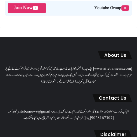
Join Now
Youtube Group
About Us
[www.aitebarnews.com] ایک جدید ڈیجیٹل نیوز پلیٹ فارم ہے۔ جو قارئین کو مستند خبریں اور مضامین فراہم کرنے کے لیے پُر
عزم ہے۔ ہمارا مقصدقارئین کو معیاری تخلیقات تک رسائی اور انہیں ایک ایسا پلیٹ فارم فراہم کرنا ہے جہاں وہ درست، غیر جانبدار اور ذمہ دارانہ
صحافت کا تجربہ کریں۔( تاریخ اشاعت : یکم؍ ستمبر 2023ء)
Contact Us
ہم آپ کی رائے، تجاویز اور سوالات کا خیرمقدم کرتے ہیں۔ ہم سےای میل: [aitebarnews@gmail.com]فون نمبر:
[9028167307]پتہ: [دفتر اعتبار نیوز، ، دیگلور ناکہ، ناندیڑ(مہاراشٹر) ] پر رابطہ کیا جاسکتا ہے۔
Disclaimer