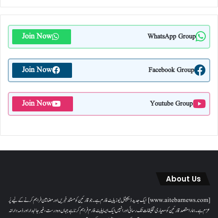
Join Now
WhatsApp Group
Join Now
Facebook Group
Join Now
Youtube Group
About Us
[www.aitebarnews.com] ایک جدید ڈیجیٹل نیوز پلیٹ فارم ہے۔ جو قارئین کو مستند خبریں اور مضامین فراہم کرنے کے لیے پُر
عزم ہے۔ ہمارا مقصدقارئین کو معیاری تخلیقات تک رسائی اور انہیں ایک ایسا پلیٹ فارم فراہم کرنا ہے جہاں وہ درست، غیر جانبدار اور ذمہ دارانہ