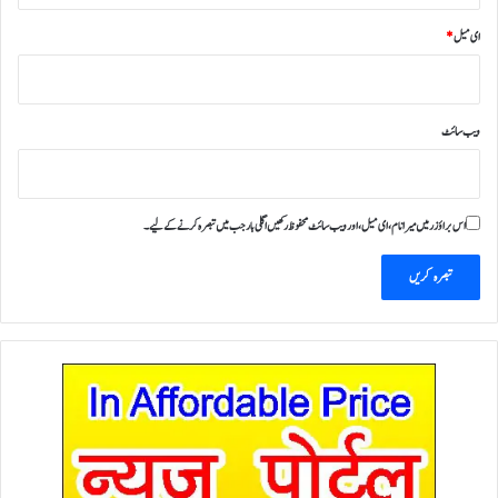
ای میل
*
ویب‌ سائٹ
اس براؤزر میں میرا نام، ای میل، اور ویب سائٹ محفوظ رکھیں اگلی بار جب میں تبصرہ کرنے کےلیے۔