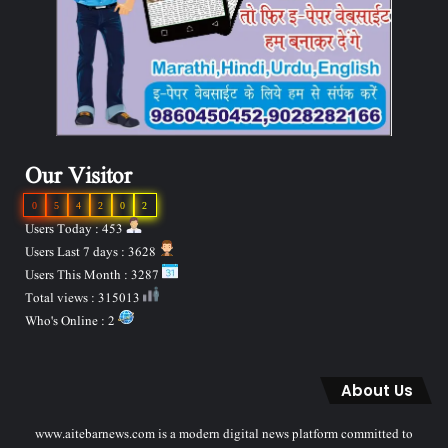
Our Visitor
0
5
4
2
0
2
Users Today : 453
Users Last 7 days : 3628
Users This Month : 3287
Total views : 315013
Who's Online : 2
About Us
www.aitebarnews.com is a modern digital news platform committed to