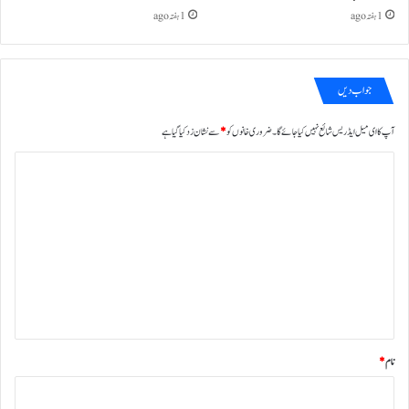
1 ہفتہ ago
1 ہفتہ ago
جواب دیں
آپ کا ای میل ایڈریس شائع نہیں کیا جائے گا۔
ضروری خانوں کو
*
سے نشان زد کیا گیا ہے
ت
ب
ص
ر
ہ
*
نام
*