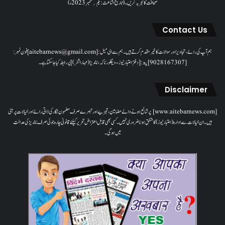
صحافت کا تجربہ کریں۔( تاریخ اشاعت : یکم؍ ستمبر 2023ء)
Contact Us
ہم آپ کی رائے، تجاویز اور سوالات کا خیرمقدم کرتے ہیں۔ ہم سےای میل: [aitebarnews@gmail.com]فون نمبر:
[9028167307]پتہ: [دفتر اعتبار نیوز، ، دیگلور ناکہ، ناندیڑ(مہاراشٹر) ] پر رابطہ کیا جاسکتا ہے۔
Disclaimer
[www.aitebarnews.com] پر شائع ہونے والے مضامین، تجزیے اور تبصرے صرف مضمون نگار کی ذاتی رائے اور خیالات پر مبنی
ہیں۔ ان خیالات سے ادارہ (اعتبار نیوز) کا متفق ہونا ضروری نہیں۔ کسی بھی قابل اعتراض تحریر کیلئے قانونی چارہ جوئی صرف ناندیڑ کی عدالت
میں ہوگی۔