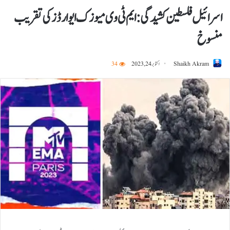
اسرائیل فلسطین کشیدگی: ایم ٹی وی میوزک ایوارڈز کی تقریب
منسوخ
Shaikh Akram
اکتوبر 24, 2023
34