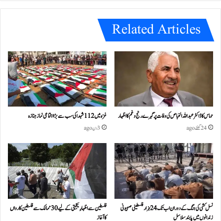
e
Related Articles
حماس کا ڈاکٹر عبداللہ الخباص کی وفات پر گہرے رنج وغم کااظہار
غزہ میں 112 شہدا کی سب سے بڑا اجتماعی نماز جنازہ
24 گھنٹے ago
3 دن ago
نسل کشی کی جنگ کے دوران اب تک 24ہزار فلسطینی صہیونی
فلسطین سے اظہارِ یکجہتی کے لیے 30 ممالک سے فلسطین کارواں
زندانوں میں پابند سلاسل
کا آغاز