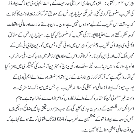
پیرس،۲۴؍اکتوبر:ـغزہ میں جاری اسرائیلی جارحیت کے باعث ایم ٹی وی میوزک ایوارڈز
کی تقریب منسوخ کر دی گئی۔غیر ملکی میڈیا رپورٹس کے مطابق آرگنائزرز پیراماونٹ کا کہنا ہے
کہ یہ وقت اس تقریب کے لیے موزوں نہیں ہے، دن بہ دن بدلتے حالات اور عالمی واقعات
کو مدِ نظر رکھتے ہوئے احتیاطا ایورڈز کی تقریب کو منسوخ کیا گیا ہے۔میڈیا رپورٹس کے مطابق
ایم ٹی وی ایوارڈ کی تقریب 5 نومبر کو پیرس میں ہونی تھی، جس میں کورین بینڈ بی ٹی ایس کے
ممبر جنگ کک اور لی این کو پرفارم کرنا تھا۔اس کے علاوہ ایوارڈ شو میں دوجا کیٹ، ملی سائرس،
اولیویا روڈریگو، ایس زیڈ اے، ٹیلر سوئفٹ اور نکی میناج کو بہترین آرٹسٹ کی کیٹیگری میں نامزد کیا
گیا تھا۔واضح رہے کہ آرگنائزرز پیراماونٹ کے زیرِ اہتمام منعقد ہونے والے ایم ٹی وی کے
یورپ میوزک ایوارڈز عالمی موسیقی کی سالانہ تقریب ہے جس میں میوزک انڈسٹری سے
وابستہ غیر معمولی فن کا مظاہرہ کرنے والے فنکاروں کو اعزازات سے نوازا جاتا ہے۔تاہم
اسرائیل اور فلسطین کے درمیان جاری کشیدگی کے سبب ہزاروں قیمتی جانیں ضائع ہو چکی ہیں
جس کی وجہ سے ایوارڈ شو کے منتظمین نے تقریب کو 2024 تک ملتوی کرتے ہوئے کہا ہے کہ
یہ وقت عالمی جشن منانے کا نہیں ہے۔