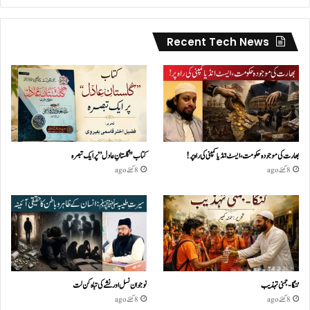
Recent Tech News
بھارت کی موجودہ حکومت،ایسٹ انڈیا کمپنی کی راہ پر!
کتاب "گلستانِ عادل” پر ایک تبصرہ
8 گھنٹے ago
8 گھنٹے ago
گنگا-جمنی تہذیب
نوجوان نسل اور نشے کی تباہ کن لت
8 گھنٹے ago
8 گھنٹے ago