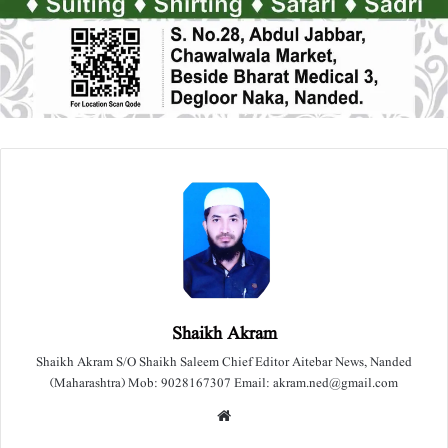
Shaikh Akram
Shaikh Akram S/O Shaikh Saleem Chief Editor Aitebar News, Nanded
(Maharashtra) Mob: 9028167307 Email: akram.ned@gmail.com
We
bsit