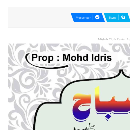
Messenger
Skype
Misbah Cloth Center Ad