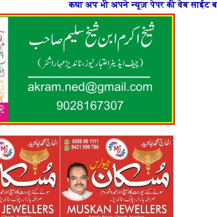
प भी अपने न्यूज़ पेपर की वेब साईट बनाना चाहते है या फिर न्