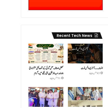
Recent Tech News
افسانہ۔۔۔آخری وائس نوٹ
محفل اصناف سخن گوئی کے تحت کل ”آزادئ
ہند اور حب الوطنی پر مبنی نغمے“پروگرام
43 منٹس ago
51 منٹس ago