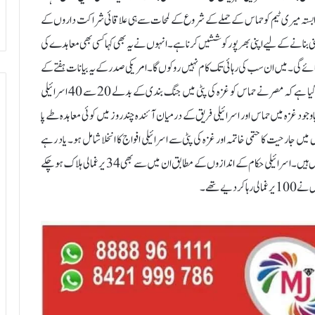
 وابستہ میری ٹیم کو حماس کے حملے کے شروع کے لمحات سے ہی علاقائی شراکت داروں کے
 یقینی بنانے کے لیے اپنی بھرپور کوششیں کرنا ہے۔ انہوں نے یہ بھی کہا کسی بھی معاہدے کی
ائے گی۔ میں ان سب کی رہائی تک کام نہیں روکوں گا۔ امریکی صدر کے یہ بیانات ہفتے کے
روز قاہرہ نیوز چینل کی اس رپورٹ کے بعد سامنے آئے ہیں جس میں کہا گیا ہے کہ مصر نے حماس کو غزہ کی پٹی میں جنگ بندی کے بدلے 20 سے 40 اسرائیلی
ود غزہ میں حماس اور اسرائیلی فریق کے درمیان آئندہ چند روز میں کوئی معاہدہ طے پا
میں جارحیت کا حتمی خاتمہ اور غزہ کی پٹی سے اسرائیلی افواج کا انخلا شامل ہو۔ یاد رہے
تقریباً 129 اسرائیلی قیدی اب بھی محاصرہ کی گئی غزہ کی پٹی کے اندر یرغمال ہیں۔ اسرائیلی حکام کے اندازوں کے مطابق ان میں سے بھی 34 یرغمالی ہلاک ہو چکے