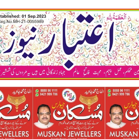
कया अ