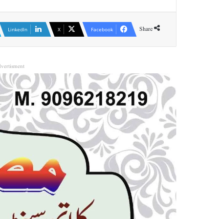
Share
LinkedIn
X
Facebook
vertisment