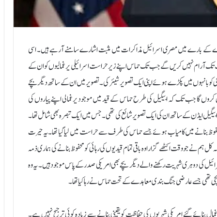
معاہدے کے بارے میں مصری اسرائیل مذاکرات میں مثبت اشارے سامنے آرہے ہیں۔ اسی
تک آرام نہیں کریں گے جب تک حماس اپنے زیر حراست اسرائیلی یرغمالیوں کو ان کے
چی کو بانہوں میں پکڑے ہوئے اپنی ایک تصویر شیئر کی۔ تصویر میں ان کے ساتھ دیگر بچے
روں گا جب تک کہ ابیگیل کی طرح حماس کے قید میں موجود یرغمالی اپنے پیاروں کی
ر بائیڈن کے اکاؤنٹ نے بچی ابیگیل ایڈن کے ساتھ ان کی ایک تصویر شائع کی تھی۔ جس میں ایک تبصرہ بھی شامل تھا۔
 ایک 4 سالہ بچی ابیگیل کی رہائی کو محفوظ بنانے میں کامیاب ہوئے جسے حماس کی طرف سے حراست میں لیا گیا تھا۔ یہ حیرت
ہم نے جو وقت اکٹھے گزارا وہ باقی تمام قیدیوں کی رہائی کو محفوظ بنانے کی ہماری ذمہ
ر اسرائیل کی دوہری شہریت رکھنے والے دیگر بچے بھی امریکی صدر کے پاس موجود ہیں۔ یہ وہ
ہلی بچی تھی جسے عارضی جنگ بندی معاہدے کے تحت حماس نے رہا کیا تھا۔
مال بنائے گئے امریکی شہریوں کی حفاظت کو یقینی بنانے سے زیادہ کوئی ترجیح نہیں ہے۔