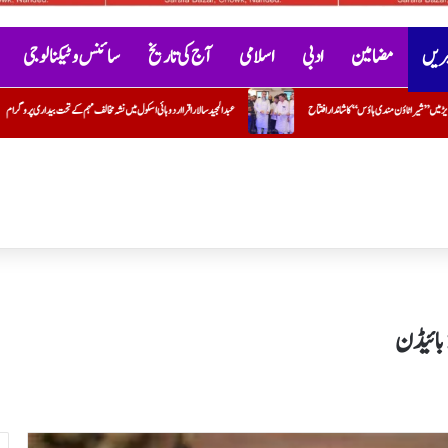
خبریں
مضامین
ادبی
اسلامی
آج کی تاریخ
سائنس و ٹیکنالوجی
عبدالمجید سالار اقرا اردو ہائی اسکول میں نشہ مخالف مہم کے تحت بیداری پروگرام
محفل اصناف سخن گوئی کے تحت کل
 بائیڈن