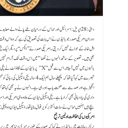
دبئی :28اپریل: اسرائیل اور حماس کے درمیان طے پانے والے 
دوران امریکی صدر جو بائیڈن نے اس بات کی تصدیق کی ہے کہ وہ اس وقت 
اہل خانہ کے حوالے نہیں کر دیتی۔ امریکی صدر نے ’’ایکس‘‘ پر دیگر ایک ب
بھی ہیں۔ تصویر کے ساتھ انہوں نے لکھا ”میں اس وقت تک آرام نہیں ک
بانہوں میں نہیں آجاتا۔ اس سے قبل ”X” پ
تبصرے میں کہا گیا تھا کہ پچھلے سال ہم
انگیز ہے اور صدمے سے صحت یاب ہو رہی ہے۔ انہوں نے یہ بھی کہا تھا کہ کل 
داری کی یاد دہانی بھی کرا رہا ہے۔ بچی ابیگیل ایڈن کے علاوہ ہی امریکی او
بچے ہیں جنہیں حماس نے سات اکتوبر کو یرغمال بنایا تھا۔ ابیگیل ایڈن وہ پ
امریکیوں کی حفاظت اولین ترجیح
پریس بیانات میں بائیڈن نے کہا کہ صدر کے طور پر میری دنیا بھر میں یرغ