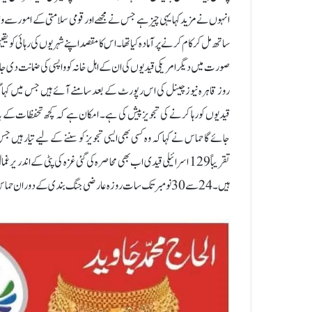
انہوں نے مزید کہا یہی چیز ہے جس نے مجھے اور قومی سلامتی کے امور سے
ساتھ مل کر کام کرنے پر آمادہ کیا تھا۔ اس کا مقصد اپنے شہریوں کی رہائی کو
صورت میں دیگر امریکی قیدیوں کی ان کے اہل خانہ کو واپسی کی ضمانت دی ج
قیدیوں کو رہا کرنے کی تجویز پیش کی ہے۔ امکان ہے کہ کچھ تحفظات کے باوج
جائے گا حماس نے کہا کہ وہ کسی بھی ایسی تجویز کو سننے کے لیے تیار ہیں جس 
ہیں۔ 24 سے 30 نومبر تک سات روزہ عارضی جنگ بندی کے دوران حماس نے 100 یرغمالی رہا کردیے تھے۔