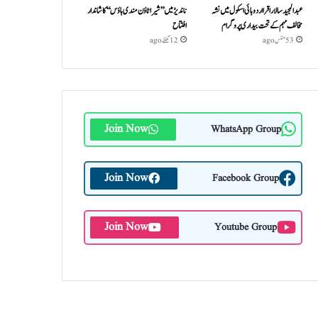
عبدالمجید سالار اقرا اردو ہائی اسکول میں نشہ
ناندیڑ میں ’’شیرا ٹاؤن مندی ہاؤس‘‘ کا شاندار
مخالف مہم کے تحت بیداری پروگرام
افتتاح
53 منٹس ago
12 گھنٹے ago
Join Now
WhatsApp Group
Join Now
Facebook Group
Join Now
Youtube Group