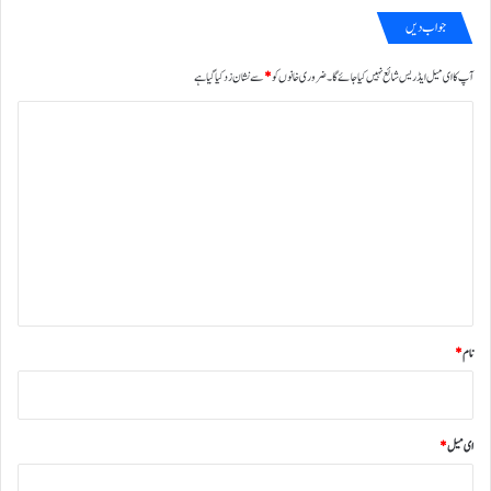
جواب دیں
آپ کا ای میل ایڈریس شائع نہیں کیا جائے گا۔
ضروری خانوں کو
*
سے نشان زد کیا گیا ہے
ت
ب
ص
ر
ہ
*
نام
*
ای میل
*