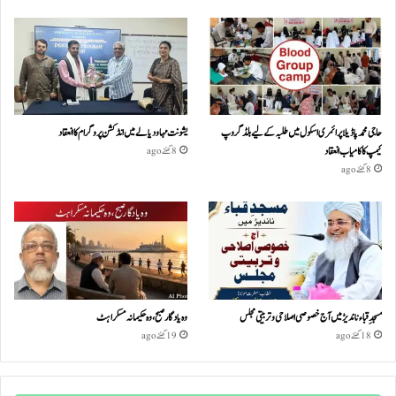
حاجی محمد پاڈیلا پرائمری اسکول میں طلبہ کے لیے بلڈ گروپ
یشونت مہا ودیالے میں انڈکشن پروگرام کا انعقاد
کیمپ کا کامیاب انعقاد
8 گھنٹے ago
8 گھنٹے ago
مسجدِ قباء ناندیڑ میں آج خصوصی اصلاحی و تربیتی مجلس
وہ یادگار صبح، وہ حکیمانہ مسکراہٹ
18 گھنٹے ago
19 گھنٹے ago