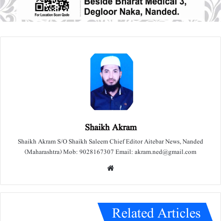
Shaikh Akram
Shaikh Akram S/O Shaikh Saleem Chief Editor Aitebar News, Nanded
(Maharashtra) Mob: 9028167307 Email: akram.ned@gmail.com
We
bsit
e
Related Articles