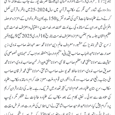
ناندیڑ:17؍فروری ( راست) ادارہ حسان بن ثابتؓ نصرت پور کے جانب سےعلاقہ واگھی
روڈ،دولہے شاہ رحمن نگر کے مکاتبِ قرآنیہ میں سال2024-25میں ناظرہ قرآن مکمل
کرنے والے طلباء وطالبات (جن کی تعداد تقریبا 150 ہے) ان ناظرہ خواں کے اعزازوحوصلہ
افزائی میں اور ان کے اساتذہ کی بے لوث محنت اور خدمت پر استقبال و اعتراف خدمت میں
عظیم الشان جلسہ عام بضمن اعزاز و اعتراف خدمت بتاریخ 16فروری2025 صبح 9 بجے تا ظہر
زسرپرستی شہر ناندیڑ کے مشہور و معروف عالم دین مولانا محمد سعد عبداللہ صاحب ندوی،زیر
صدارت مولانا عبدالوہاب صاحب بیتی بانی و مہتمم ادارہ ہذا منعقد ہوا جب کہ مہمانانِ خصوصی کی
حیثیت سے مولانا مفتی محمد اعظم صاحب قاسمی،مولانا مفتی عبیدالرحمن صاحب ندوی، مولانا محمد
صدیق صاحب ندوی، مولانا حافظ محمد یوسف صاحب اشاعتی، مولانا مفتی محمد فرقان صاحب
ملی،جناب رفیع احمد صاحب، ودیگر دانشوران قوم و ملت، معزز علماء کرام، اساتذہ مکاتب،طلباء
مکاتب، سرپرستان طلباء،اور عوام الناس کثیر تعداد میں شریک رہے ۔ جلسہ کی ابتداء قران کریم
کی تلاوت سے ہوئی ۔ نعتیہ کلام کے بعد مکاتب کے طلباء و طالبات نے مختصر مگر دلچسپ
پروگرام پیش کیا،مولانا عبدالوحید صاحب اشاعتی نے اس اجلاس کی ضرورت اور غرض و غایت
بیان فرمائی ساتھ ہی آئے ہوئے تمام ہی حاضرین کا استقبال کرتے ہوئے شکریہ ادا کیا ،