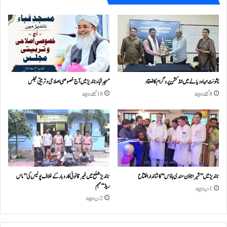
یشونت مہا ودیالے میں انڈکشن پروگرام کا انعقاد
مسجدِ قباء ناندیڑ میں آج خصوصی اصلاحی و تربیتی مجلس
8 گھنٹے ago
18 گھنٹے ago
ناندیڑ میں ’’شیرا ٹاؤن مندی ہاؤس‘‘ کا شاندار افتتاح
ناندیڑ ضلع میں غیر قانونی کاروبار کے خلاف پولیس کی ’’ماس
ریڈ‘‘ مہم
1 دن ago
2 دن ago