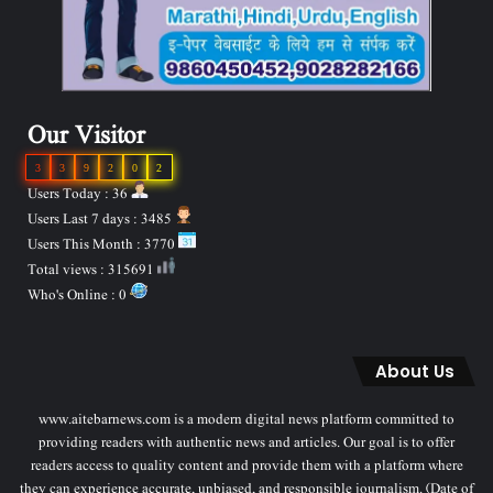
Our Visitor
3
3
9
2
0
2
Users Today : 36
Users Last 7 days : 3485
Users This Month : 3770
Total views : 315691
Who's Online : 0
About Us
www.aitebarnews.com is a modern digital news platform committed to
providing readers with authentic news and articles. Our goal is to offer
readers access to quality content and provide them with a platform where
they can experience accurate, unbiased, and responsible journalism. (Date of