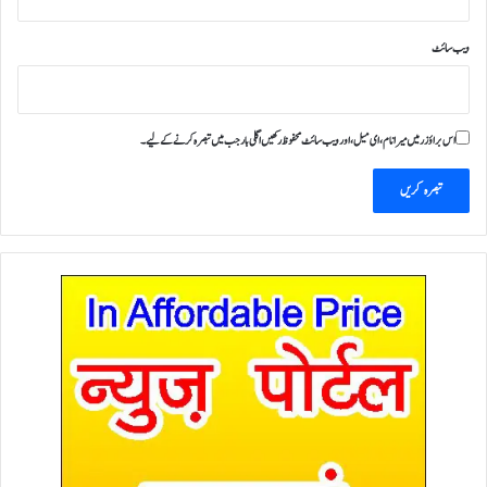
ویب‌ سائٹ
اس براؤزر میں میرا نام، ای میل، اور ویب سائٹ محفوظ رکھیں اگلی بار جب میں تبصرہ کرنے کےلیے۔