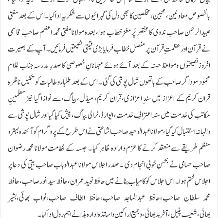
بالخصوص معاونین ، محبین ، مخلصین کا بھی دل کی گہرائیوں سے شکریہ ادا کیا ۔ اس کے بعد مفتی
عبیدالرحمن صاحب ندوی کا مختصر پُر مغزخطاب ہوا، بعدہ مولانا مفتی محمد اعظم صاحب قاسمی
نے قرآن اور عظمتِ قرآن پر مفصل خطاب فرمایا بڑی قیمتی نصیحتیں فرمائیں۔ آپ کے بصیرت
افروزنصیحتوں ومواعظ حسنہ کے بعد آئے ہوئے مہمانانِ خصوصی کا صدرِ مدرسہ جناب غلام
محمود سوداگر صاحب کے ہاتھوں شال پوشی کی گئی ۔ اس کے بعد طلباء و طالبات کو تکمیل ناظرہ
قران کریم کے اعزاز میں سندِ اعزازی،قران کریم، میڈل،بیاگ،سے نوازا گیا نیز معلمینِ
مکاتب کی خدمت میں سند اعترافِ خدمت، ایوارڈ،ٹرالی بیاگ، پیش کیا گیا اور شال پوشی سے
والہانہ اسقتبال کیا گیا،مولانا عبدالوحید صاحب اشاعتی نےاس طرح کے پروگرام کو آئندہ بہتر و
منظم طریقے سے منعقد کرنے کا عزم و ارادہ ظاہر کیا ۔ جلسہ کے نظامت مولانا محمد رضوان
صاحب حسامی نے بحسن خوبی انجام دی ۔ صدر اجلاس مولانا عبدالوہاب صاحب بیتی کی دعا پر
اجلاس ختم ہوا ۔ اس اجلاس کو کامیاب بنانے میں حافظ نوید عمران،حافظ سید انورصاحب،حافظ
محمد سلطان صاحب،حافظ عبدالماجد صاحب،حافظ الطاف صاحب،نواب بھائی،بشیر
بھائی،شعیب پٹیل،آفرید بھائی،و جمیع اراکین و اساتذہ ادارہ ہذا نے اہم رول ادا کیا۔