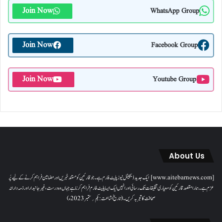
Join Now
WhatsApp Group
Join Now
Facebook Group
Join Now
Youtube Group
About Us
[www.aitebarnews.com] ایک جدید ڈیجیٹل نیوز پلیٹ فارم ہے۔ جو قارئین کو مستند خبریں اور مضامین فراہم کرنے کے لیے پُر
عزم ہے۔ ہمارا مقصدقارئین کو معیاری تخلیقات تک رسائی اور انہیں ایک ایسا پلیٹ فارم فراہم کرنا ہے جہاں وہ درست، غیر جانبدار اور ذمہ دارانہ
صحافت کا تجربہ کریں۔( تاریخ اشاعت : یکم؍ ستمبر 2023ء)