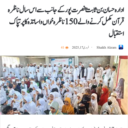
ادارہ حسان بن ثابتؓ نصرت پور کے جانب سےاس سال ناظرہ
قرآن مکمل کرنے والے 150 ناظرہ خواں واساتذہ کا پرتپاک
استقبال
Shaikh Akram
فروری 17, 2025
41