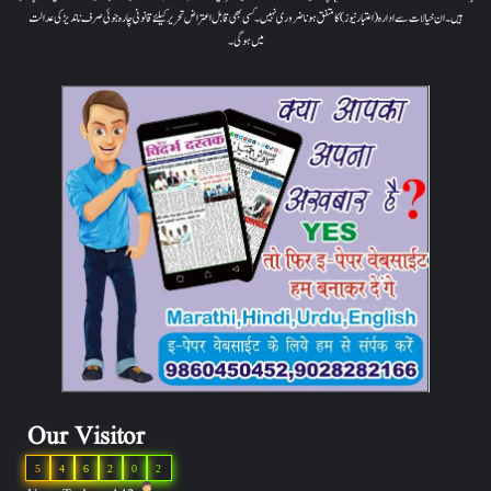
ہیں۔ ان خیالات سے ادارہ (اعتبار نیوز) کا متفق ہونا ضروری نہیں۔ کسی بھی قابل اعتراض تحریر کیلئے قانونی چارہ جوئی صرف ناندیڑ کی عدالت
میں ہوگی۔
Our Visitor
5
4
6
2
0
2