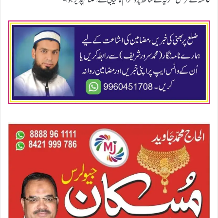
عائشہ کے فرض شکریہ کے ساتھ پروگرام کامیابی سے اختتام پذیر ہوا-