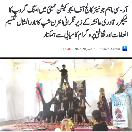
آر-سی ماہم جونیئر کالج آف ایجوکیشن ممبئی میں امنگ گروپ کا
لیکچرر قادری عائشہ کےزیر نگرانی انٹرن شپ کا نادرالمثال تقسیم
انعامات اور ثقافتی پروگرام کامیابی سے ہمکنار
Shaikh Akram
فروری 20, 2025
143