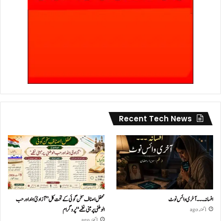
Recent Tech News
افسانہ۔۔۔آخری وائس نوٹ
محفل اصناف سخن گوئی کے تحت کل ”آزادئ ہند اور حب
الوطنی پر مبنی نغمے“پروگرام
1 گھنٹہ ago
1 گھنٹہ ago