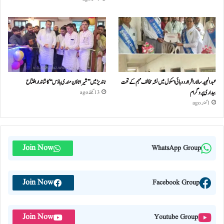
عبدالمجید سالار اقرا اردو ہائی اسکول میں نشہ مخالف مہم کے تحت
ناندیڑ میں ’’شیرا ٹاؤن مندی ہاؤس‘‘ کا شاندار افتتاح
بیداری پروگرام
13 گھنٹے ago
1 گھنٹہ ago
Join Now
WhatsApp Group
Join Now
Facebook Group
Join Now
Youtube Group