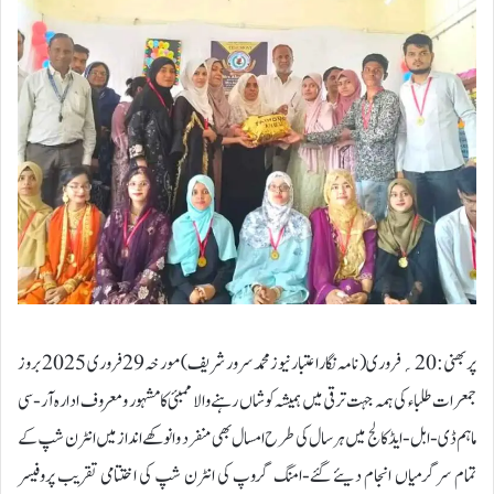
پربھنی:20؍فروری ( نامہ نگار اعتبار نیوز محمد سرور شریف ) مورخہ 29 فروری 2025 بروز
جمعرات طلباء کی ہمہ جہت ترقی میں ہمیشہ کوشاں رہنے والا ممبئی کا مشہور و معروف ادارہ آر-سی
ماہم ڈی-ابل-ایڈ کالج میں ہر سال کی طرح امسال بھی منفرد وانوکھے انداز میں انٹرن شپ کے
تمام سرگرمیاں انجام دیئے گئے-امنگ گروپ کی انٹرن شپ کی اختتامی تقریب پروفیسر