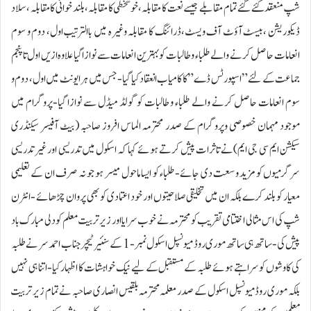
شپ منعقد کئے گئے تمام مقابلے جیسے نعت کا مقابلہ،خوشخطی کا مقابلہ، بلند خوانی کا مقابلہ ،سلاد
ڈیکوریشن ،بیسٹ آؤٹ آف ویسٹ،ڈرائنگ کا مقابلہ وغیرہ میں باالترتیب اول، دوم و سوم
انعامات حاصل کرنے والے طلباء و طالبات کو بہترین انعامات سے نوازا گیا علاوہ ازیں اول تا پنجم
جماعت کے لئے” اسپورٹس ڈے” کا کامیاب انعقاد کیا گیا-جس میں ہر ایونٹ میں اول، دوم و
سوم انعامات حاصل کرنے والے طلباء و طالبات کو گولڈ میڈل سے نوازا گیا-پروگرام میں
موجود مہمان خصوصی وپروگرام کے صدر محترمہ الماس افروز صاحبہ (بیٹ آفیسر سیکنڈری
سیکشن ایم سی جی ایم)نے تاثرات پیش کرتے ہوئے کہا کہ اسکول میں تدریسی اور غیر تدریسی
سرگرمیوں کو مزید وسعت دی جائے-طلباء کو ایسا ماحول میسر ہو جو نہ صرف ان کے تعلیمی
معیار کو بلند کرے بلکہ ان میں تخلیقی صلاحیتوں اور خود اعتمادی کو بھی پروان چڑھائے -انٹرن
شپ کی اس مثالی اختتامی تقریب کو محترمہ نے خوب سرایا اور زیر تربیت معلم کو دلی مبارک باد
پیش کی-ساتھ ہی ساتھ موری روڈ میونسپل اسکول نمبر-1 کے سنئیر ٹیچر جناب احمد سر نے طلبہ
کی کاوشوں کو سراہتے ہوئے طلبہ کے مستقبل کے لیے نیک خواہشات کا اظہار کیا-اتنا ہی نہیں
بلکہ موری روڈ میونسپل اسکول کے صدر معلمہ محترمہ بلقیس انصاری صاحبہ نے تمام زیر تربیت