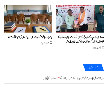
اردو زبان و ادب کے فروغ کے عزم کے ساتھ بزمِ اردو ادب کا
یاسر اردو ہائی اسکول، سیلو میں سرپرستوں کی اہم میٹنگ منعقد
قیام ایک قابلِ تحسین قدم : ایڈوکیٹ جاوید خیردی
2 دن ago
2 دن ago
جواب دیں
آپ کا ای میل ایڈریس شائع نہیں کیا جائے گا۔
ضروری خانوں کو
*
سے نشان زد کیا گیا ہے
ت
ب
ص