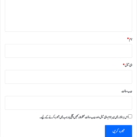
ر
ہ
*
نام
*
ای میل
*
ویب‌ سائٹ
اس براؤزر میں میرا نام، ای میل، اور ویب سائٹ محفوظ رکھیں اگلی بار جب میں تبصرہ کرنے کےلیے۔