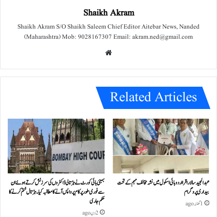
Shaikh Akram
Shaikh Akram S/O Shaikh Saleem Chief Editor Aitebar News, Nanded
(Maharashtra) Mob: 9028167307 Email: akram.ned@gmail.com
We
bsit
e
Related Articles
عبدالمجید سالار اقرا اردو ہائی اسکول میں نشہ مخالف مہم کے تحت
بمبئی ہائی کورٹ نے ہڑتالی ڈاکٹروں کی سرزنش کرتے ہوئے ان
بیداری پروگرام
سے فوری طور پر کام پر واپس آنے کا مطالبہ کیا۔ہڑتال ختم کرنے کا
حکم جاری
1 گھنٹہ ago
2 دن ago