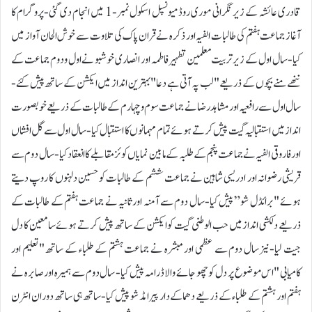
قادری عائشہ کے زیر نگرانی موری روڈ میونسپل اسکول نمبر-1 میں انجام دی گئی-پروگرام کا
آغاز جماعت ہفتم کی طالبات الفیہ اور ذکرہ نےقران پاک کی تلاوت سے خوش الحان آواز میں
کیا-سال اول کے زیر تربیت معلمین تطہیر فاطمہ اور انصاری خوشبو نے اول ودوم جماعت کے
ننھے منے بچوں کے ذریعے "لب پہ آتی ہے دعا "بہترین انداز میں ایکشن کے ساتھ پیش کئے-
سال اول سے رافعیہ اور مشاہد رضا نے جماعت سوم وچہارم کے طالبات کے ذریعے خوبصورت
انداز میں استقبالیہ گیت پیش کرتے ہوئے تمام مہمانوں کا استقبال کیا-سال اول سے گل افشاں
اور فاروقی الفیہ نے جماعت پنجم کے طلبہ کے مابین نمایاں کوئز مقابلے کا انعقاد کیا-سال دوم سے
قریشی رضوانہ اور ادریسی شاہین نے جماعت ششم کے طالبات کو حسین دلہنوں کا روپ دیتے
ہوئے "برائڈل شو” پیش کیا-سال دوم سے آمنہ اور ثانیہ نے جماعت ہفتم کے طالبات کے
ذریعے دلکشی انداز میں حب الوطنی گیت کو ایکشن کے ساتھ پیش کرتے ہوئے سامعین کا دل
جیت لیا-نیز سال دوم سے عظمی اور مبشرہ نے جماعت ہشتم کے طلباء کے ساتھ "تعلیم اور
کامیابی "اس موضوع پر دل کو چھو جائے والا ڈرامہ پیش کیا- سال دوم سے ہمیرہ اور صابرہ نے
ہفتم اور ہشتم کے طلباء کے ذریعے دھماکے دار پیرامڈ شو پیش کیا-ساتھ ہی ساتھ دوران انٹرن