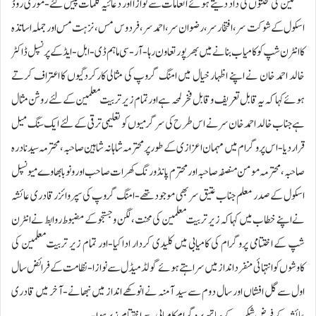
معلمین کی محنتوں کی داد دیتے ہوئے انعامات سے نوازا اور دعائیہ کلمات پیش کئے-موری روڈ
اسکول کے شوکت سر،افتخار سر،رضوان سر،احمد سر،فردوس مس ،نزہت مس اور جملہ اساتذہ
کا انٹرن شپ کو کامیاب بنانے میں بھرپور تعاون رہا-آر-سی ماہم ڈی-ابل-ایڈ کے پرنسپل ڈاکٹر
خالد احمد خان نے اپنے اظہار خیال میں امنگ گروپ کی مثالی کارکردگیوں کا اعتراف کرتے
ہوئے کہا کہ یہ قابل تعریف وقابل فخر لمحہ ہے اور تمام زیر تربیت معلمین کے لئے روشن مثال
ہے جناب خالد احمد خان سر نے اس طرح کی سرگرمیوں کو تعلیمی ترقی کے لئے ایک سنگ میل
قرار دیا-اس پروگرام میں مہمان اعزازی کے طور پر محترمہ شاہانہ شاہین صاحبہ، محترمہ سیدنادرہ
صاحبہ، محترمہ مومن منصفہ صاحبہ اور محترم پانڈورنگ کھرات صاحب اور ونوبا بھا وےمیونسپل
اسکول کے صدر معلم جناب عتیق سر بھی موجود تھے-امنگ گروپ کی سپروائزر قادری عائشہ
نے اپنے خطاب میں کہا کہ زیر تربیت معلمین کی محنت،لگن و جستجو کے مضبوط روابط نے انٹرن
شپ کے اختتامی پروگرام کی کامیابی میں کلیدی کردار ادا کیا-اور تمام زیر تربیت معلمین کی
کاوشوں کو انتہائی منفرد انداز میں سراہتے ہوئے گولڈ میڈل سے نوازا -نظامت کے فرائض سال
اول سے گل افشاں اور سال دوم سے سید آمنہ نے انوکھے انداز میں نبھانے-آخر میں قادری