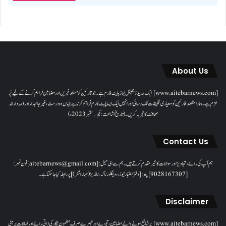
About Us
[www.aitebarnews.com] ایک جدید ڈیجیٹل نیوز پلیٹ فارم ہے۔ جو قارئین کو مستند خبریں اور مضامین فراہم کرنے کے لیے پُر
عزم ہے۔ ہمارا مقصدقارئین کو معیاری تخلیقات تک رسائی اور انہیں ایک ایسا پلیٹ فارم فراہم کرنا ہے جہاں وہ درست، غیر جانبدار اور ذمہ دارانہ
صحافت کا تجربہ کریں۔( تاریخ اشاعت : یکم؍ ستمبر 2023ء)
Contact Us
ہم آپ کی رائے، تجاویز اور سوالات کا خیرمقدم کرتے ہیں۔ ہم سےای میل: [aitebarnews@gmail.com]فون نمبر:
[9028167307]پتہ: [دفتر اعتبار نیوز، ، دیگلور ناکہ، ناندیڑ(مہاراشٹر) ] پر رابطہ کیا جاسکتا ہے۔
Disclaimer
[www.aitebarnews.com] پر شائع ہونے والے مضامین، تجزیے اور تبصرے صرف مضمون نگار کی ذاتی رائے اور خیالات پر مبنی