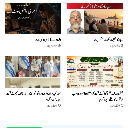
وہ یادگار صبح، وہ حکیمانہ مسکراہٹ
افسانہ۔۔۔آخری وائس نوٹ
6 گھنٹے ago
6 گھنٹے ago
محفل اصناف سخن گوئی کے تحت کل ”آزادئ ہند اور حب
عبدالمجید سالار اقرا اردو ہائی اسکول میں نشہ مخالف مہم کے تحت
الوطنی پر مبنی نغمے“پروگرام
بیداری پروگرام
6 گھنٹے ago
6 گھنٹے ago