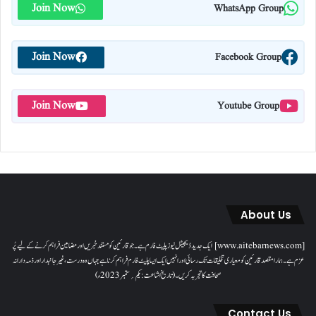
Join Now
WhatsApp Group
Join Now
Facebook Group
Join Now
Youtube Group
About Us
[www.aitebarnews.com] ایک جدید ڈیجیٹل نیوز پلیٹ فارم ہے۔ جو قارئین کو مستند خبریں اور مضامین فراہم کرنے کے لیے پُر
عزم ہے۔ ہمارا مقصدقارئین کو معیاری تخلیقات تک رسائی اور انہیں ایک ایسا پلیٹ فارم فراہم کرنا ہے جہاں وہ درست، غیر جانبدار اور ذمہ دارانہ
صحافت کا تجربہ کریں۔( تاریخ اشاعت : یکم؍ ستمبر 2023ء)
Contact Us