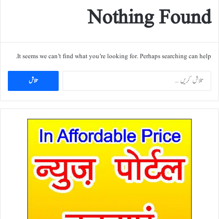
Nothing Found
It seems we can’t find what you’re looking for. Perhaps searching can help.
ت
ل
ا
ش
ک
ر
ی
ں
ب
ر
ا
ئ
ے
: