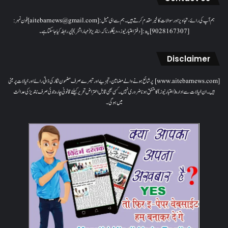
ہم آپ کی رائے، تجاویز اور سوالات کا خیرمقدم کرتے ہیں۔ ہم سےای میل: [aitebarnews@gmail.com]فون نمبر:
[9028167307]پتہ: [دفتر اعتبار نیوز، ، دیگلور ناکہ، ناندیڑ(مہاراشٹر) ] پر رابطہ کیا جاسکتا ہے۔
Disclaimer
[www.aitebarnews.com] پر شائع ہونے والے مضامین، تجزیے اور تبصرے صرف مضمون نگار کی ذاتی رائے اور خیالات پر مبنی
ہیں۔ ان خیالات سے ادارہ (اعتبار نیوز) کا متفق ہونا ضروری نہیں۔ کسی بھی قابل اعتراض تحریر کیلئے قانونی چارہ جوئی صرف ناندیڑ کی عدالت
میں ہوگی۔