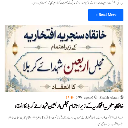
نئی دہلی: 6 اگست:جمعیت علماء ہند کے قومی صدر ارشد مدنی نے جمعرات کو الزام لگایا کہ مسلمانوں اور ان…
Read More »
Shaikh Akram
5 دن ago
0
17
خانقاہِ سنجریہ افتخاریہ کے زیراہتمام مجلس اربعین شہدائے کربلا کا انعقاد
حیدرآباد۔4/اگست(راست) باسط افتخاری کے بموجب بروز پیر بتاریخ 3/اگست مطابق 19/صفرالمظفر بمقام سنجری اسٹیٹ خانقاہِ
سنجریہ افتخاریہ روبرو جامع مسجد…