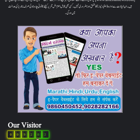
ہیں۔ ان خیالات سے ادارہ (اعتبار نیوز) کا متفق ہونا ضروری نہیں۔ کسی بھی قابل اعتراض تحریر کیلئے قانونی چارہ جوئی صرف ناندیڑ کی عدالت
میں ہوگی۔
Our Visitor
0
0
9
2
0
2