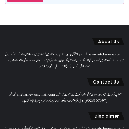
About Us
[www.aitebarnews.com] ایک جدید ڈیجیٹل نیوز پلیٹ فارم ہے۔ جو قارئین کو مستند خبریں اور مضامین فراہم کرنے کے لیے پُر
عزم ہے۔ ہمارا مقصدقارئین کو معیاری تخلیقات تک رسائی اور انہیں ایک ایسا پلیٹ فارم فراہم کرنا ہے جہاں وہ درست، غیر جانبدار اور ذمہ دارانہ
صحافت کا تجربہ کریں۔( تاریخ اشاعت : یکم؍ ستمبر 2023ء)
Contact Us
ہم آپ کی رائے، تجاویز اور سوالات کا خیرمقدم کرتے ہیں۔ ہم سےای میل: [aitebarnews@gmail.com]فون نمبر:
[9028167307]پتہ: [دفتر اعتبار نیوز، ، دیگلور ناکہ، ناندیڑ(مہاراشٹر) ] پر رابطہ کیا جاسکتا ہے۔
Disclaimer
[www.aitebarnews.com] پر شائع ہونے والے مضامین، تجزیے اور تبصرے صرف مضمون نگار کی ذاتی رائے اور خیالات پر مبنی