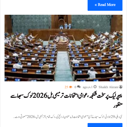
Read More »
Shaikh Akram
1 ہفتہ ago
0
25
پیپر لیک پر سخت شکنجہ، عوامی امتحانات ترمیمی بل 2026 لوک سبھا سے
منظور
نئی دہلی، 29 جولائی: لوک سبھا نے آج "عوامی امتحانات (بدعنوان ذرائع کی روک تھام) ترمیمی بل، 2026” صوتی ووٹ…