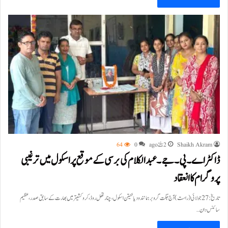
Shaikh Akram
2 ہفتے ago
0
64
ڈاکٹر اے۔پی۔جے۔عبدالکلام کی برسی کے موقع پر اسکول میں ترغیبی
پروگرام کا انعقاد
تاریخ: 27 جولائی(راست)آج جگت گرو برہمانند ودیا نکیتن اسکول، چنارتھل روڈ، کروکشیتر میں بھارت کے سابق صدر، عظیم
سائنس دان…