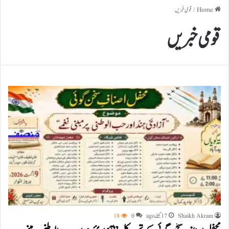
Home
/
قومی خبریں
قومی خبریں
Shaikh Akram
17 گھنٹے ago
0
18