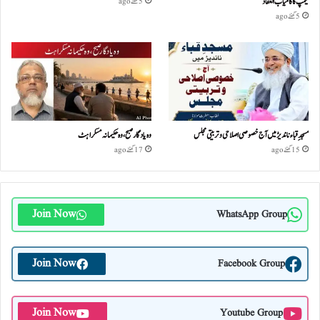
کیمپ کا کامیاب انعقاد
5 گھنٹے ago
5 گھنٹے ago
مسجدِ قباء ناندیڑ میں آج خصوصی اصلاحی و تربیتی مجلس
وہ یادگار صبح، وہ حکیمانہ مسکراہٹ
15 گھنٹے ago
17 گھنٹے ago
Join Now
WhatsApp Group
Join Now
Facebook Group
Join Now
Youtube Group