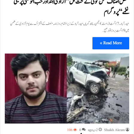
محفل اصناف سخن گوئی کے تحت کل ”آزادئ ہند اور حب الوطنی پر مبنی
نغمے“پروگرام
حیدرآباد۔7/اگست(راست)انجمن ریختہ گویاں حیدرآباد کے زیراہتمام روزنامہ منصف کے اشتراک سے یوم آزادی کے ضمن
میں 9/اگست بروز اتوار صبح…
Read More »
Shaikh Akram
2 دن ago
0
106