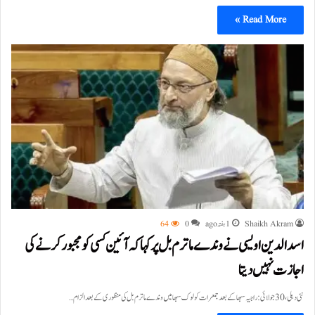
Read More »
Shaikh Akram
1 ہفتہ ago
0
64
اسد الدین اویسی نے وندے ماترم بل پر کہا کہ آئین کسی کو مجبور کرنے کی
اجازت نہیں دیتا
نئی دہلی، 30 جولائی:راجیہ سبھا کے بعد جمعرات کو لوک سبھا میں وندے ماترم بل کی منظوری کے بعد الزام…