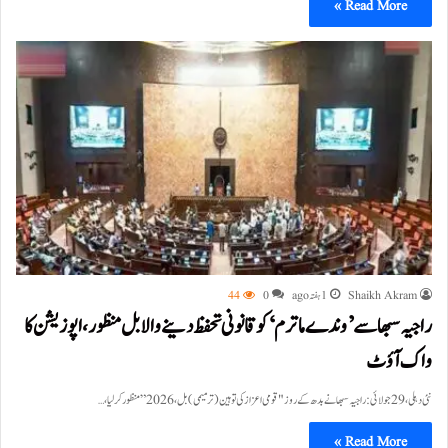
Read More »
Shaikh Akram
1 ہفتہ ago
0
44
راجیہ سبھا سے ’وندے ماترم‘ کو قانونی تحفظ دینے والا بل منظور، اپوزیشن کا
واک آؤٹ
نئی دہلی، 29 جولائی: راجیہ سبھا نے بدھ کے روز "قومی اعزاز کی توہین (ترمیمی) بل، 2026” منظور کر لیا،…
Read More »