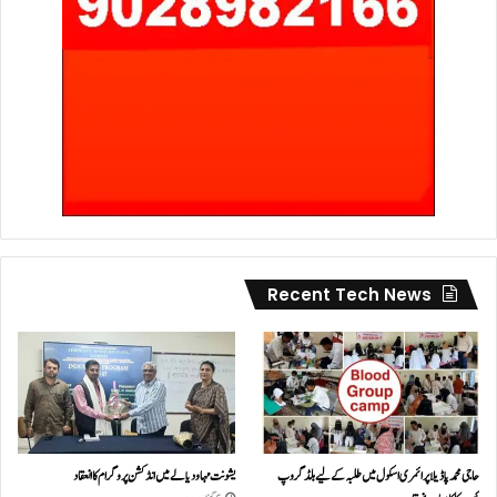
Recent Tech News
حاجی محمد پاڈیلا پرائمری اسکول میں طلبہ کے لیے بلڈ گروپ
یشونت مہا ودیالے میں انڈکشن پروگرام کا انعقاد