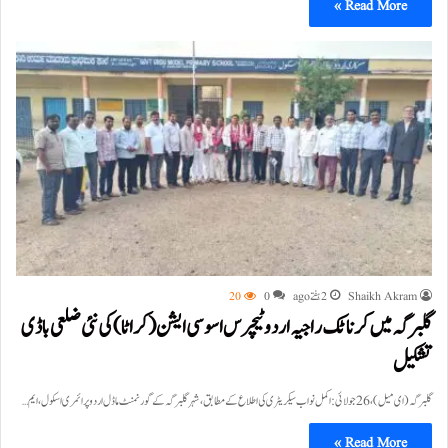
Read More »
Shaikh Akram
2 ہفتے ago
0
20
گلبرگہ میں کرناٹک راجیہ اردو ٹیچرس اسوسی ایشن (کراٹا) کی نئی ضلعی باڈی
تشکیل
گلبرگہ(ای میل )، 26 جولائی:اکمل نواب سیکریٹری کی اطلاع کے مطابق، شہر گلبرگہ کے گورنمنٹ ماڈل اردو پرائمری اسکول، ایم…
Read More »