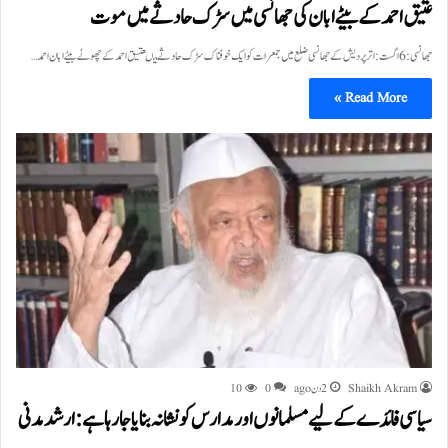
عتیق احمد کے بیٹے ابان کی جھانسی میں سڑک حادثے میں موت
جھانسی: 6 اگست:اترپردیش کے جھانسی ضلع میں جمعرات کو ایک خوفناک سڑک حادثے میںعتیق احمد کے چھوٹے بیٹے ابان احمد…
Read More »
Shaikh Akram
2 دن ago
0
10
سیاسی فائدے کے لیے مسلمانوں اور مدارس کو نشانہ بنایا جا رہا ہے: ارشد مدنی