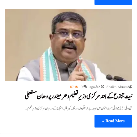
Shaikh Akram
2 ہفتے ago
0
87
نیٹ تنازع کے بعد مرکزی وزیرِ تعلیم دھرمیندر پردھان مستعفی
نئی دہلی: 25 جولائی: نیٹ امتحان میں مبینہ بے ضابطگیوں اور ملک گیر طلبہ احتجاج کے درمیان مرکزی وزیرِ تعلیم…
Read More »