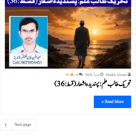
Shaikh Akram
جون 7, 2026
0
60
تحریک طالب علم: پسندیدہ اشعار (قسط:36)
Read More »
Next page