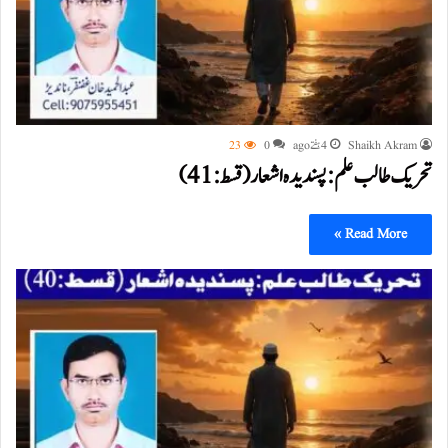
Shaikh Akram
4 ہفتے ago
0
23
تحریک طالب علم: پسندیدہ اشعار (قسط:41)
Read More »