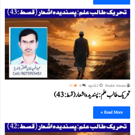
Shaikh Akram
2 ہفتے ago
0
33
تحریک طالب علم: پسندیدہ اشعار (قسط:43)
Read More »