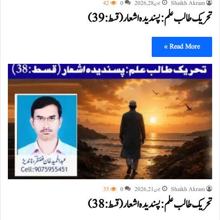
Shaikh Akram
جون 28, 2026
0
42
تحریک طالب علم: پسندیدہ اشعار (قسط:39)
Read More »
Shaikh Akram
جون 21, 2026
0
35
تحریک طالب علم: پسندیدہ اشعار (قسط:38)