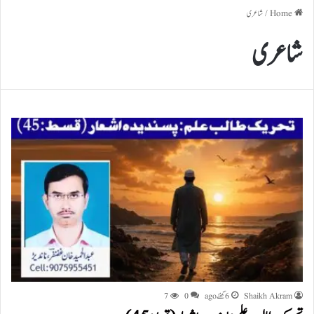
Home
/
شاعری
شاعری
Shaikh Akram
6 گھنٹے ago
0
7