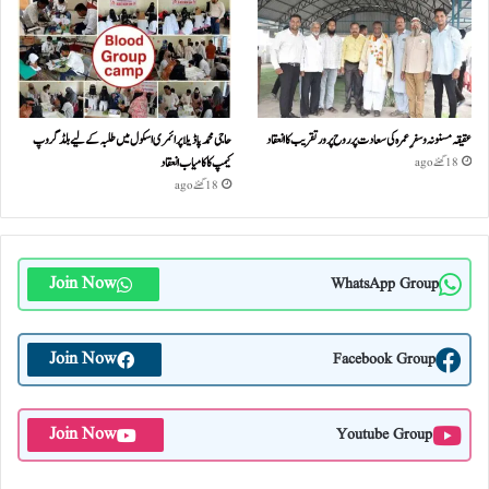
عقیقہ مسنونہ و سفرِ عمرہ کی سعادت پر روح پرور تقریب کا انعقاد
حاجی محمد پاڈیلا پرائمری اسکول میں طلبہ کے لیے بلڈ گروپ
کیمپ کا کامیاب انعقاد
18 گھنٹے ago
18 گھنٹے ago
Join Now
WhatsApp Group
Join Now
Facebook Group
Join Now
Youtube Group