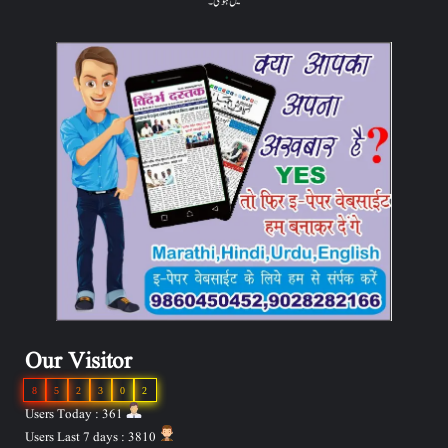
میں ہوگی۔
Our Visitor
8
5
2
3
0
2
Users Today : 361
Users Last 7 days : 3810