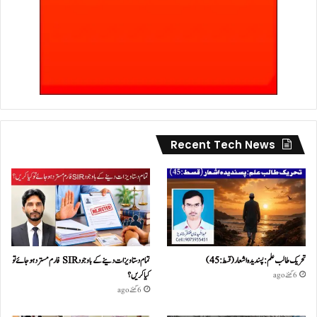
Recent Tech News
تحریک طالب علم: پسندیدہ اشعار (قسط:45)
تمام دستاویزات دینے کے باوجود SIR فارم مسترد ہو جائے تو
کیا کریں؟
6 گھنٹے ago
6 گھنٹے ago