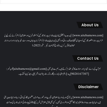
About Us
[www.aitebarnews.com] ایک جدید ڈیجیٹل نیوز پلیٹ فارم ہے۔ جو قارئین کو مستند خبریں اور مضامین فراہم کرنے کے لیے پُر
عزم ہے۔ ہمارا مقصدقارئین کو معیاری تخلیقات تک رسائی اور انہیں ایک ایسا پلیٹ فارم فراہم کرنا ہے جہاں وہ درست، غیر جانبدار اور ذمہ دارانہ
صحافت کا تجربہ کریں۔( تاریخ اشاعت : یکم؍ ستمبر 2023ء)
Contact Us
ہم آپ کی رائے، تجاویز اور سوالات کا خیرمقدم کرتے ہیں۔ ہم سےای میل: [aitebarnews@gmail.com]فون نمبر:
[9028167307]پتہ: [دفتر اعتبار نیوز، ، دیگلور ناکہ، ناندیڑ(مہاراشٹر) ] پر رابطہ کیا جاسکتا ہے۔
Disclaimer
[www.aitebarnews.com] پر شائع ہونے والے مضامین، تجزیے اور تبصرے صرف مضمون نگار کی ذاتی رائے اور خیالات پر مبنی
ہیں۔ ان خیالات سے ادارہ (اعتبار نیوز) کا متفق ہونا ضروری نہیں۔ کسی بھی قابل اعتراض تحریر کیلئے قانونی چارہ جوئی صرف ناندیڑ کی عدالت