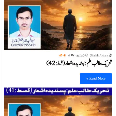
Shaikh Akram
3 ہفتے ago
0
63
تحریک طالب علم: پسندیدہ اشعار (قسط:42)
Read More »