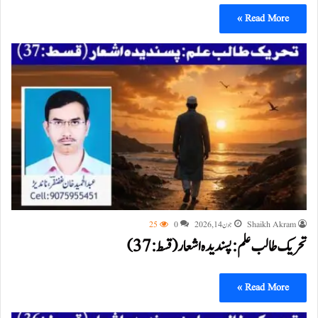
Read More »
Shaikh Akram
جون 14, 2026
0
25
تحریک طالب علم: پسندیدہ اشعار (قسط:37)
Read More »