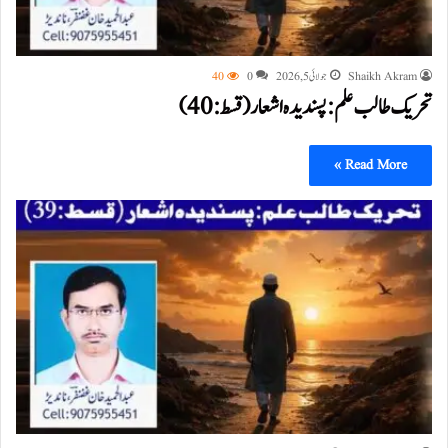
Shaikh Akram
جولائی 5, 2026
0
40
تحریک طالب علم: پسندیدہ اشعار (قسط:40)
Read More »