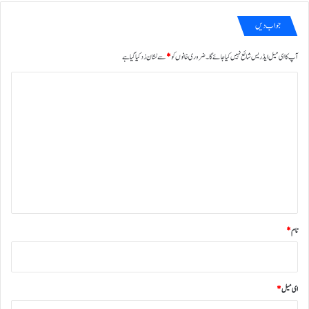
جواب دیں
آپ کا ای میل ایڈریس شائع نہیں کیا جائے گا۔
ضروری خانوں کو
*
سے نشان زد کیا گیا ہے
ت
ب
ص
ر
ہ
*
نام
*
ای میل
*