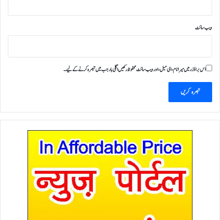
ویب‌ سائٹ
اس براؤزر میں میرا نام، ای میل، اور ویب سائٹ محفوظ رکھیں اگلی بار جب میں تبصرہ کرنے کےلیے۔