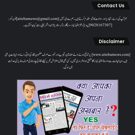
Contact Us
ہم آپ کی رائے، تجاویز اور سوالات کا خیرمقدم کرتے ہیں۔ ہم سےای میل: [aitebarnews@gmail.com]فون نمبر:
[9028167307]پتہ: [دفتر اعتبار نیوز، ، دیگلور ناکہ، ناندیڑ(مہاراشٹر) ] پر رابطہ کیا جاسکتا ہے۔
Disclaimer
[www.aitebarnews.com] پر شائع ہونے والے مضامین، تجزیے اور تبصرے صرف مضمون نگار کی ذاتی رائے اور خیالات پر مبنی
ہیں۔ ان خیالات سے ادارہ (اعتبار نیوز) کا متفق ہونا ضروری نہیں۔ کسی بھی قابل اعتراض تحریر کیلئے قانونی چارہ جوئی صرف ناندیڑ کی عدالت
میں ہوگی۔