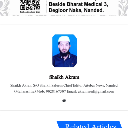
Shaikh Akram
Shaikh Akram S/O Shaikh Saleem Chief Editor Aitebar News, Nanded
(Maharashtra) Mob: 9028167307 Email: akram.ned@gmail.com
We
bsit
e
Related Articles