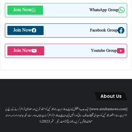
Join Now
WhatsApp Group
Join Now
Facebook Group
Join Now
Youtube Group
About Us
[www.aitebarnews.com] ایک جدید ڈیجیٹل نیوز پلیٹ فارم ہے۔ جو قارئین کو مستند خبریں اور مضامین فراہم کرنے کے لیے پُر
عزم ہے۔ ہمارا مقصدقارئین کو معیاری تخلیقات تک رسائی اور انہیں ایک ایسا پلیٹ فارم فراہم کرنا ہے جہاں وہ درست، غیر جانبدار اور ذمہ دارانہ
صحافت کا تجربہ کریں۔( تاریخ اشاعت : یکم؍ ستمبر 2023ء)