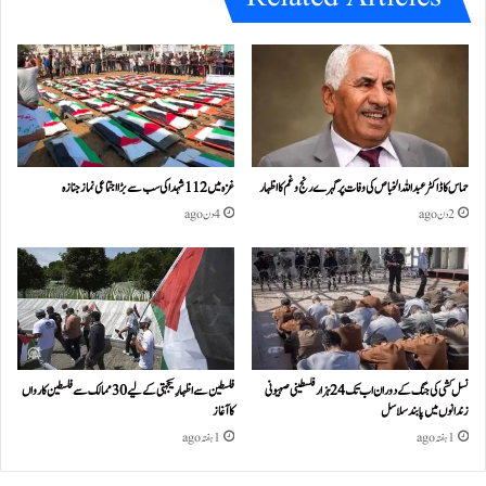
حماس کا ڈاکٹر عبداللہ الخباص کی وفات پر گہرے رنج وغم کااظہار
غزہ میں 112 شہدا کی سب سے بڑا اجتماعی نماز جنازہ
2 دن ago
4 دن ago
نسل کشی کی جنگ کے دوران اب تک 24ہزار فلسطینی صہیونی
فلسطین سے اظہارِ یکجہتی کے لیے 30 ممالک سے فلسطین کارواں
زندانوں میں پابند سلاسل
کا آغاز
1 ہفتہ ago
1 ہفتہ ago