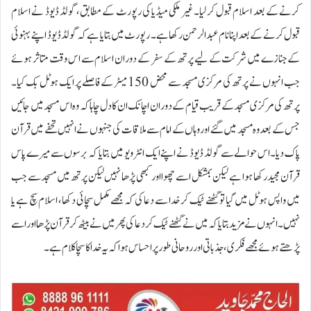
کرنے کے بعد اسلام قبول کرلیا۔ غیر ملکی میڈیا کی رپورٹ کے مطابق، گولڈ ڈیوڈ نے اسلام
قبول کرنے کے بعد اپنا نام عبدالرحمن رکھا ہے۔ رپورٹ میں بتایا ہے کہ گولڈ ڈیوڈ اپنے بہنوئی
کے جنازے میں شرکت کے لیے پرتھ کے سفر کے دوران اسلام سے اس وقت متاثر ہوئے
جب انہوں نے پرتھ کی مرکزی مسجد سے محض 150میٹر کے فاصلے پر ایک ہوٹل بک کیا۔
پرتھ کی مرکزی مسجد کے قریب قیام کے دوران اچانک ان کا دل چاہا کہ وہ اس مسجد میں جائیں
جس کے بعد وہ مسجد میں گئے اور وہاں کے امام سے ملاقات کی جنہوں نے انہیں تحفے میں قرآن
پاک دیا۔اس حوالے سے گولڈ ڈیوڈ نے اپنے ایک انٹرویو میں بتایا کہ برسوں سے میرے پاس
قرآن مجید رکھا ہوا ہے لیکن بمشکل اسے چھوا اور کبھی پڑھا نہیں لیکن پرتھ میں مسجد سے جب
میں واپس ہوٹل میں گیا تو گھٹنے ٹیک کر خدا سے دعا کی کہ مجھے مکمل سچائی دکھا، اسلام سچ ہے یا
نہیں۔انہوں نے مزید بتایا کہ میں نے گھٹنے ٹیک کر دعا کی پھر میں نے بیٹھ کر قرآن پڑھا اور اسے
پڑھتے ہوئے مجھے فکری، جذباتی اور روحانی طور پر احساس ہوا کہ یہ خدا کا سچا کلام ہے۔