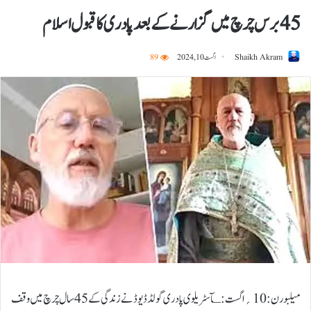
45 برس چرچ میں گزارنے کے بعد پادری کا قبول اسلام
Shaikh Akram
اگست 10, 2024
89
میلبورن:10؍اگست:ـآسٹریلوی پادری گولڈ ڈیوڈ نے زندگی کے 45سال چرچ میں وقف