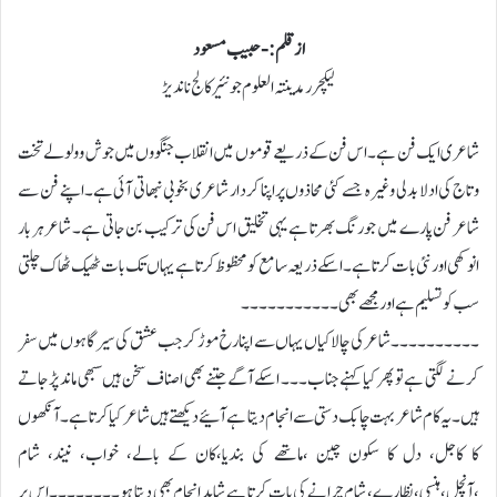
از قلم :- حبیب مسعود
لیکچرر مدینتہ العلوم جونئیر کالج ناندیڑ
شاعری ایک فن ہے۔اس فن کے ذریعے قوموں میں انقلاب جنگووں میں جوش و ولولے تخت
و تاج کی ادلا بدلی وغیرہ جسے کئی محاذوں پراپنا کردار شاعری بخوبی نبھاتی آئی ہے۔اپنے فن سے
شاعر فن پارے میں جورنگ بھرتا ہے یہی تخلیق اس فن کی ترکیب بن جاتی ہے۔ شاعر ہر بار
انوکھی اور نئی بات کرتا ہے۔اسکے ذریعہ سامع کومحظوظ کرتا ہےیہاں تک بات ٹھیک ٹھاک چلتی
سب کوتسلیم ہے اورمجھے بھی۔۔۔۔۔۔۔۔۔۔۔
۔۔۔۔۔۔۔۔۔۔شاعر کی چالاکیاں یہاں سے اپنا رخ موڑ کر جب عشق کی سیر گاہوں میں سفر
کرنے لگتی ہے تو پھر کیا کہنے جناب۔۔۔ اسکے آگے جتنے بھی اصناف سخن ہیں سبھی ماند پڑجاتے
ہیں۔یہ کام شاعر بہت چابک دستی سے انجام دیتا ہے آئیے دیکھتے ہیں شاعر کیا کرتا ہے۔آنکھوں
کا کاجل، دل کا سکون چین ،ماتھے کی بندیا،کان کے بالے، خواب، نیند، شام
،آنچل،ہنسی،نظارے، شام چرانے کی بات کرتا ہے شاید انجام بھی دیتا ہو۔۔۔۔۔۔۔۔اس پر