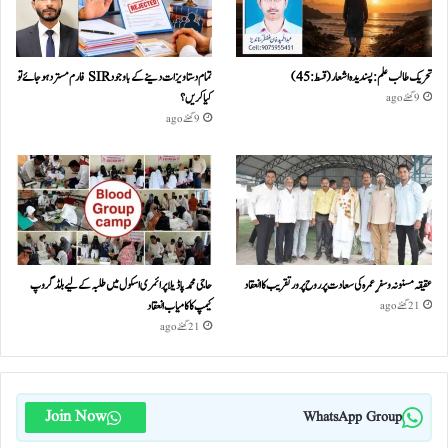
تحریک طالب علم: پسندیدہ اشعار (قسط:45)
تمام دستاویزات دینے کے باوجود SIR فارم مسترد ہو جائے تو
کیا کریں؟
9 گھنٹے ago
9 گھنٹے ago
عقیقہ مسنونہ و سفرِ عمرہ کی سعادت پر روح پرور تقریب کا انعقاد
حاجی محمد پاڈیلا پرائمری اسکول میں طلبہ کے لیے بلڈ گروپ
کیمپ کا کامیاب انعقاد
21 گھنٹے ago
21 گھنٹے ago
Join Now
WhatsApp Group