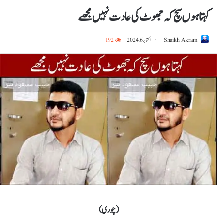
کہتا ہوں سچ کہ جھوٹ کی عادت نہیں مجھے
Shaikh Akram
اکتوبر 6, 2024
192
( چوری )