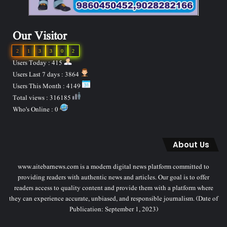
Our Visitor
2
1
3
3
0
2
Users Today : 415
Users Last 7 days : 3864
Users This Month : 4149
Total views : 316185
Who's Online : 0
About Us
www.aitebarnews.com is a modern digital news platform committed to
providing readers with authentic news and articles. Our goal is to offer
readers access to quality content and provide them with a platform where
they can experience accurate, unbiased, and responsible journalism. (Date of
Publication: September 1, 2023)