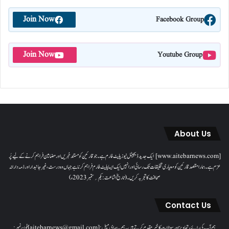
Join Now
Facebook Group
Join Now
Youtube Group
About Us
[www.aitebarnews.com] ایک جدید ڈیجیٹل نیوز پلیٹ فارم ہے۔ جو قارئین کو مستند خبریں اور مضامین فراہم کرنے کے لیے پُر
عزم ہے۔ ہمارا مقصدقارئین کو معیاری تخلیقات تک رسائی اور انہیں ایک ایسا پلیٹ فارم فراہم کرنا ہے جہاں وہ درست، غیر جانبدار اور ذمہ دارانہ
صحافت کا تجربہ کریں۔( تاریخ اشاعت : یکم؍ ستمبر 2023ء)
Contact Us
ہم آپ کی رائے، تجاویز اور سوالات کا خیرمقدم کرتے ہیں۔ ہم سےای میل: [aitebarnews@gmail.com]فون نمبر: