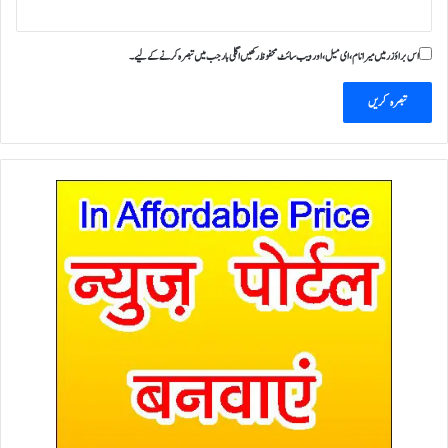
اس براؤزر میں میرا نام، ای میل، اور ویب سائٹ محفوظ رکھیں اگلی بار جب میں تبصرہ کرنے کےلیے۔