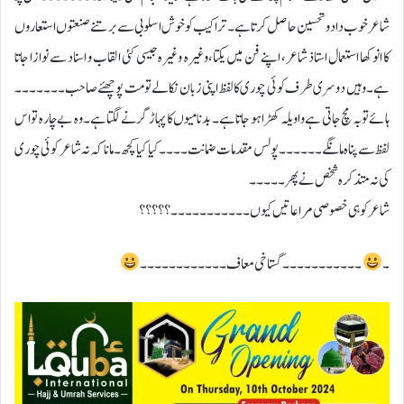
شاعرخوب داد و تحسین حاصل کرتا ہے۔ تراکیب کو خوش اسلوبی سے برتنے صنعتوں استعاروں
کا انوکھا استعمال استاذ شاعر، اپنے فن میں یکتا،وغیرہ وغیرہ جیسی کئی القاب و اسناد سے نوازا جاتا
ہے۔ وہیں دوسری طرف کوئی چوری کا لفظ اپنی زبان نکالے تو مت پوچھئےصاحب ۔۔۔۔۔۔۔
ہائے توبہ مچ جاتی ہے واویلہ کھڑا ہو جاتا ہے۔ بدنامیوں کا پہاڑ گرنے لگتا ہے۔وہ بے چارہ تو اس
لفظ سے پناہ مانگے۔۔۔۔۔۔ پولس مقدمات ضمانت۔ ۔۔۔کیا کیا کچھ۔ مانا کہ نہ شاعر کوئی چوری
کی نہ متذکرہ شخص نے پھر۔۔۔۔۔
شاعر کو ہی خصوصی مراعاتیں کیوں ۔۔۔۔۔۔۔۔۔۔۔؟؟؟؟؟
۔
۔۔۔۔۔۔۔۔۔۔۔گستاخی معاف۔۔۔۔۔۔۔۔۔۔۔۔