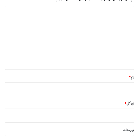
ت
ب
ص
ر
ہ
*
نام
*
ای میل
*
ویب‌ سائٹ