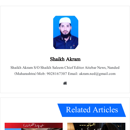
Shaikh Akram
Shaikh Akram S/O Shaikh Saleem Chief Editor Aitebar News, Nanded
(Maharashtra) Mob: 9028167307 Email: akram.ned@gmail.com
We
bsit
e
Related Articles