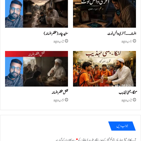
افسانہ۔۔۔آخری وائس نوٹ
سفید چادر( مختصر افسانہ)
1 دن ago
2 دن ago
گنگا-جمنی تہذیب
نقش مختصر افسانہ
2 دن ago
5 دن ago
جواب دیں
آپ کا ای میل ایڈریس شائع نہیں کیا جائے گا۔
ضروری خانوں کو
*
سے نشان زد کیا گیا ہے