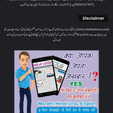
[9028167307]پتہ: [دفتر اعتبار نیوز، ، دیگلور ناکہ، ناندیڑ(مہاراشٹر) ] پر رابطہ کیا جاسکتا ہے۔
Disclaimer
[www.aitebarnews.com] پر شائع ہونے والے مضامین، تجزیے اور تبصرے صرف مضمون نگار کی ذاتی رائے اور خیالات پر مبنی
ہیں۔ ان خیالات سے ادارہ (اعتبار نیوز) کا متفق ہونا ضروری نہیں۔ کسی بھی قابل اعتراض تحریر کیلئے قانونی چارہ جوئی صرف ناندیڑ کی عدالت
میں ہوگی۔