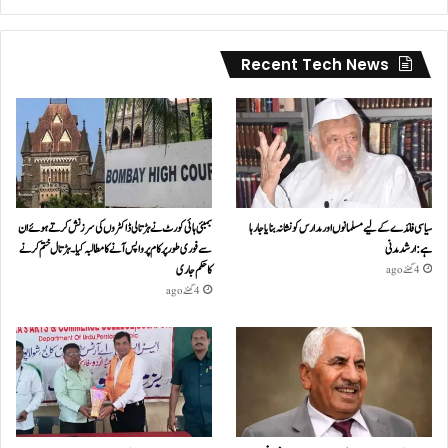
Recent Tech News
سیاسی فائدے کے لیے مسلمانوں اور مدارس کو نشانہ بنایا جا رہا
بمبئی ہائی کورٹ نے ہڑتالی ڈاکٹروں کی سرزنش کرتے ہوئے ان
ہے: ارشد مدنی
سے فوری طور پر کام پر واپس آنے کا مطالبہ کیا۔ہڑتال ختم کرنے
کا حکم جاری
4 گھنٹے ago
4 گھنٹے ago