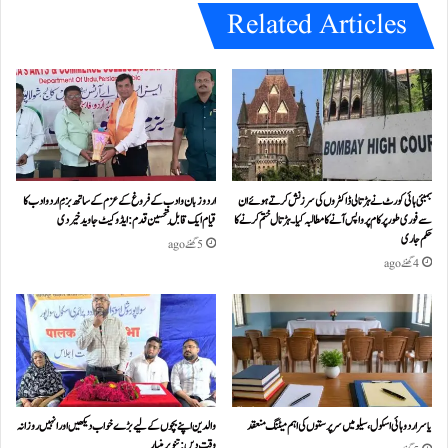
Related Articles
بمبئی ہائی کورٹ نے ہڑتالی ڈاکٹروں کی سرزنش کرتے ہوئے ان
اردو زبان و ادب کے فروغ کے عزم کے ساتھ بزمِ اردو ادب کا
سے فوری طور پر کام پر واپس آنے کا مطالبہ کیا۔ہڑتال ختم کرنے کا
قیام ایک قابلِ تحسین قدم : ایڈوکیٹ جاوید خیردی
حکم جاری
5 گھنٹے ago
4 گھنٹے ago
یاسر اردو ہائی اسکول، سیلو میں سرپرستوں کی اہم میٹنگ منعقد
والدین اپنے بچوں کے لیے بڑے خواب دیکھیں اور انہیں روزانہ
وقت دیں : تنویر منیار