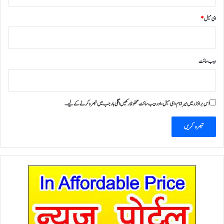
ای میل
*
ویب‌ سائٹ
اس براؤزر میں میرا نام، ای میل، اور ویب سائٹ محفوظ رکھیں اگلی بار جب میں تبصرہ کرنے کےلیے۔