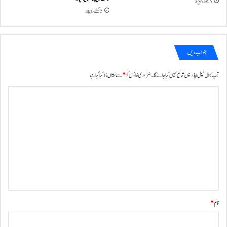
5 گھنٹے ago
5 گھنٹے ago
جواب دیں
آپ کا ای میل ایڈریس شائع نہیں کیا جائے گا۔
ضروری خانوں کو
*
سے نشان زد کیا گیا ہے
ت
ب
ص
ر
ہ
*
نام
*