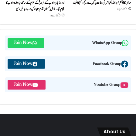
حماس کا ڈاکٹر عبداللہ الخباص کی وفات پر گہرے رنج وغم کااظہار
اردو زبان و ادب کے فروغ کے عزم کے ساتھ بزمِ اردو ادب کا
قیام ایک قابلِ تحسین قدم : ایڈوکیٹ جاوید خیردی
5 گھنٹے ago
5 گھنٹے ago
Join Now
WhatsApp Group
Join Now
Facebook Group
Join Now
Youtube Group
About Us