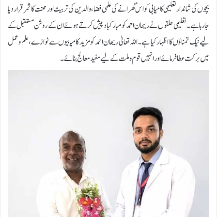
بچوں کی شاندار تعلیمی کامیابی کو اس گھرانے کی علمی فضا، والدین کی تربیت اور محنت کا ثمر قرار دیا
جا رہا ہے۔تعلیمی حلقوں نے ریحان احمد کو مبارکباد پیش کرتے ہوئے ان کے روشن مستقبل کے
لیے نیک تمناؤں کا اظہار کیا ہے۔اللہ تعالیٰ ریحان احمد کو مزید کامیابیوں سے نوازے، علم و عمل
میں برکت عطا فرمائے اور انہیں قوم و ملت کے لیے مفید معالج بنائے۔