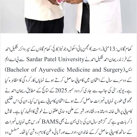
کھام گاؤں :13 مئی ( راست)انجمن ہائی اسکول و جونیئر کالج، کھام گاؤں کے سپر وائزر شکیل احمد
کے فرزند ریحان احمد شکیل احمد نے Sardar Patel University سے بی اے ایم
ایس (Bachelor of Ayurvedic Medicine and Surgery)
کے دوسرے سال کے امتحان میں کامیابی حاصل کرتے ہوئے نمایاں کارکردگی کا مظاہرہ کیا
ہے۔یونیورسٹی کی جانب سے جاری کردہ دسمبر 2025 کے نتائج کے مطابق ریحان احمد نے
مجموعی طور پرنمایاں نمبرات حاصل کرتے ہوئے امتحان کامیابی سے پاس کیا۔ ان کی اس تعلیمی
کامیابی پر اہل خانہ، اساتذہ، رفقاء اور شہر کے علمی و سماجی حلقوں نے خوشی کا اظہار کیا ہے۔قابلِ
ذکر بات یہ ہے کہ گزشتہ سال ان کی بڑی بہن نے بھی BAMS کورس میں نمایاں نمبرات
کے ساتھ کامیابی حاصل کرکے خاندان، ادارے اور آبائی وطن کا نام روشن کیا تھا۔ مسلسل دو