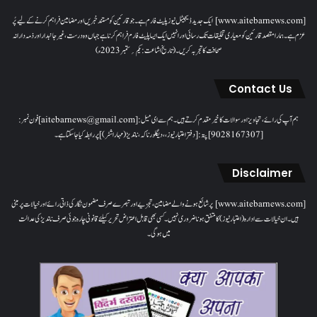
[www.aitebarnews.com] ایک جدید ڈیجیٹل نیوز پلیٹ فارم ہے۔ جو قارئین کو مستند خبریں اور مضامین فراہم کرنے کے لیے پُر
عزم ہے۔ ہمارا مقصدقارئین کو معیاری تخلیقات تک رسائی اور انہیں ایک ایسا پلیٹ فارم فراہم کرنا ہے جہاں وہ درست، غیر جانبدار اور ذمہ دارانہ
صحافت کا تجربہ کریں۔( تاریخ اشاعت : یکم؍ ستمبر 2023ء)
Contact Us
ہم آپ کی رائے، تجاویز اور سوالات کا خیرمقدم کرتے ہیں۔ ہم سےای میل: [aitebarnews@gmail.com]فون نمبر:
[9028167307]پتہ: [دفتر اعتبار نیوز، ، دیگلور ناکہ، ناندیڑ(مہاراشٹر) ] پر رابطہ کیا جاسکتا ہے۔
Disclaimer
[www.aitebarnews.com] پر شائع ہونے والے مضامین، تجزیے اور تبصرے صرف مضمون نگار کی ذاتی رائے اور خیالات پر مبنی
ہیں۔ ان خیالات سے ادارہ (اعتبار نیوز) کا متفق ہونا ضروری نہیں۔ کسی بھی قابل اعتراض تحریر کیلئے قانونی چارہ جوئی صرف ناندیڑ کی عدالت
میں ہوگی۔