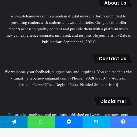
About Us
www.aitebarnews.com is a modern digital news platform committed to
providing readers with authentic news and articles. Our goal is to offer
readers access to quality content and provide them with a platform where
they can experience accurate, unbiased, and responsible journalism. (Date of
Publication: September 1, 2023)
Contact Us
We welcome your feedback, suggestions, and inquiries. You can reach us via:
• Email: [aitebarnews@gmail.com] • Phone: [9028167307] • Address:
[Aitebar News Office, Degloor Naka, Nanded (Maharashtra)]
Disclaimer
The articles, analyses, and opinions published on [www.aitebarnews.com]
solely represent the personal views and opinions of the authors. These views
do not necessarily reflect the stance of the Aitebar News management. Any
Telegram
WhatsApp
Messenger
Skype
Facebook
legal proceedings related to objectionable content will be subject to the