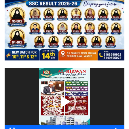
ویڈیو
پلیئر