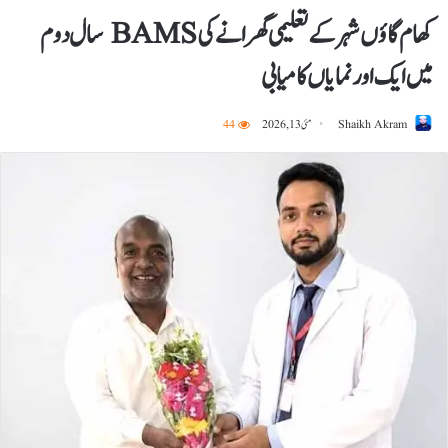
کھام گاؤں شہر کے تعلیمی گھرانے کی BAMS سال دوم
میں ایک اور نمایاں کامیابی
Shaikh Akram
مئی 13, 2026
44