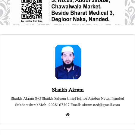
Shaikh Akram
Shaikh Akram S/O Shaikh Saleem Chief Editor Aitebar News, Nanded
(Maharashtra) Mob: 9028167307 Email: akram.ned@gmail.com
We
bsit
e