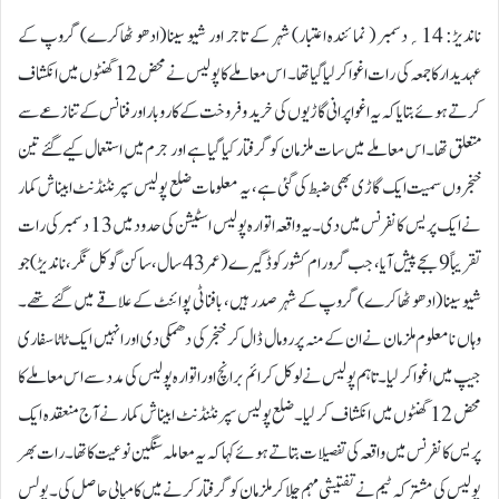
ناندیڑ: 14؍دسمبر ( نمائندہ اعتبار) شہر کے تاجر اور شیو سینا (ادھو ٹھاکرے) گروپ کے
عہدیدار کا جمعہ کی رات اغوا کر لیا گیا تھا۔ اس معاملے کا پولیس نے محض 12 گھنٹوں میں انکشاف
کرتے ہوئے بتایا کہ یہ اغوا پرانی گاڑیوں کی خرید و فروخت کے کاروبار اور فنانس کے تنازعے سے
متعلق تھا۔ اس معاملے میں سات ملزمان کو گرفتار کیا گیا ہے اور جرم میں استعمال کیے گئے تین
خنجروں سمیت ایک گاڑی بھی ضبط کی گئی ہے، یہ معلومات ضلع پولیس سپرنٹنڈنٹ ابیناش کمار
نے ایک پریس کانفرنس میں دی۔یہ واقعہ اتوارہ پولیس اسٹیشن کی حدود میں 13 دسمبر کی رات
تقریباً 9 بجے پیش آیا، جب گرو رام کشور کوڈگیرے ( عمر 43 سال، ساکن گوکل نگر،ناندیڑ) جو
شیو سینا (ادھو ٹھاکرے) گروپ کے شہر صدر ہیں، بافناٹی پوائنٹ کے علاقے میں گئے تھے۔
وہاں نامعلوم ملزمان نے ان کے منہ پر رومال ڈال کر خنجر کی دھمکی دی اور انہیں ایک ٹاٹا سفاری
جیپ میں اغوا کر لیا۔ تاہم پولیس نے لوکل کرائم برانچ اور اتوارہ پولیس کی مدد سے اس معاملے کا
محض 12 گھنٹوں میں انکشاف کر لیا۔ضلع پولیس سپرنٹنڈنٹ ابیناش کمار نے آج منعقدہ ایک
پریس کانفرنس میں واقعہ کی تفصیلات بتاتے ہوئے کہا کہ یہ معاملہ سنگین نوعیت کا تھا۔ رات بھر
پولیس کی مشترکہ ٹیم نے تفتیشی مہم چلا کر ملزمان کو گرفتار کرنے میں کامیابی حاصل کی۔ پولس