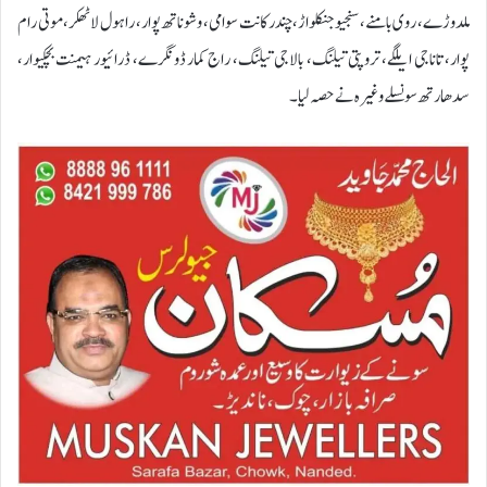
ملدوڑے، روی بامنے، سنجیو جنکلواڑ، چندر کانت سوامی، وشوناتھ پوار، راہول لاٹھکر، موتی رام
پوار، تاناجی ایلگے، تروپتی تیلنگ، بالاجی تیلنگ، راج کمار ڈونگرے، ڈرائیور ہیمنت بچکیوار،
سدھارتھ سونسلے وغیرہ نے حصہ لیا۔