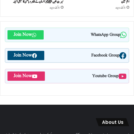
ایم مبین
سیرتِ طیبہﷺ: انسان کے ظاہر و باطن کا حقیقی آئینہ
6 گھنٹے ago
6 گھنٹے ago
Join Now
WhatsApp Group
Join Now
Facebook Group
Join Now
Youtube Group
About Us