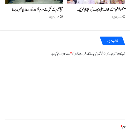
’’مکسوپیتھی‘‘ کے خلاف آئی ایم اے کی احتجاجی تحریک
شیخ شمیم کے قتل کے ملزم شبّر دادا کو دو روزہ پولیس ریمانڈ
2 دن ago
2 دن ago
جواب دیں
آپ کا ای میل ایڈریس شائع نہیں کیا جائے گا۔
ضروری خانوں کو
*
سے نشان زد کیا گیا ہے
ت
ب
ص
ر
ہ
*
نام
*