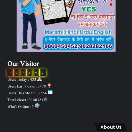
Our Visitor
7
2
7
1
0
2
Users Today : 433
Users Last 7 days : 3478
Users This Month : 2564
Total views : 314032
Who's Online : 5
About Us