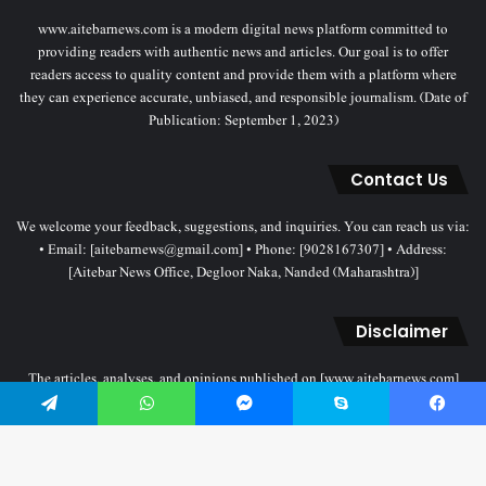
www.aitebarnews.com is a modern digital news platform committed to
providing readers with authentic news and articles. Our goal is to offer
readers access to quality content and provide them with a platform where
they can experience accurate, unbiased, and responsible journalism. (Date of
Publication: September 1, 2023)
Contact Us
We welcome your feedback, suggestions, and inquiries. You can reach us via:
• Email: [aitebarnews@gmail.com] • Phone: [9028167307] • Address:
[Aitebar News Office, Degloor Naka, Nanded (Maharashtra)]
Disclaimer
The articles, analyses, and opinions published on [www.aitebarnews.com]
solely represent the personal views and opinions of the authors. These views
Telegram
WhatsApp
Messenger
Skype
Facebook
do not necessarily reflect the stance of the Aitebar News management. Any
legal proceedings related to objectionable content will be subject to the
jurisdiction of the Nanded court only.