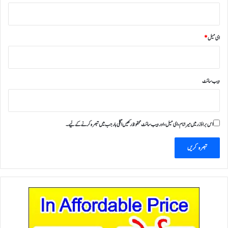
ای میل
*
ویب‌ سائٹ
اس براؤزر میں میرا نام، ای میل، اور ویب سائٹ محفوظ رکھیں اگلی بار جب میں تبصرہ کرنے کےلیے۔