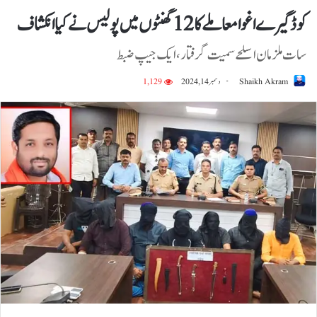
کوڈگیرے اغوا معاملے کا 12 گھنٹوں میں پولیس نے کیا انکشاف
سات ملزمان اسلحے سمیت گرفتار، ایک جیپ ضبط
Shaikh Akram
دسمبر 14, 2024
1,129