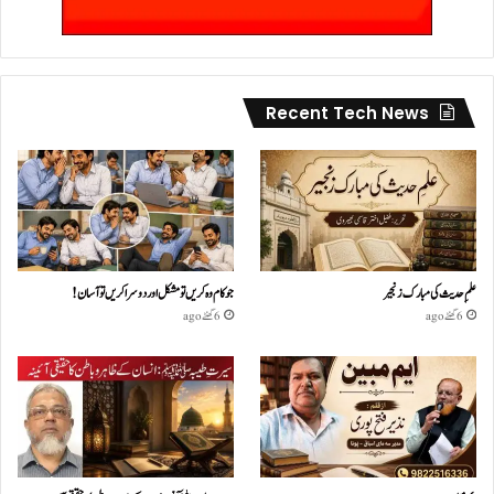
Recent Tech News
علمِ حدیث کی مبارک زنجیر
جو کام وہ کریں تو مشکل اور دوسرا کریں تو آسان !
6 گھنٹے ago
6 گھنٹے ago