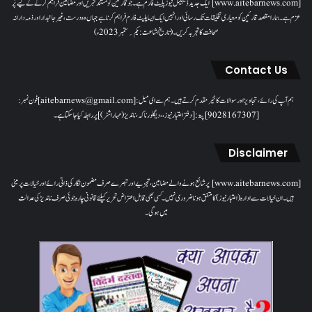
[www.aitebarnews.com] ایک جدید ڈیجیٹل نیوز پلیٹ فارم ہے۔ جو قارئین کو مستند خبریں اور مضامین فراہم کرنے کے لیے پُر
عزم ہے۔ ہمارا مقصدقارئین کو معیاری تخلیقات تک رسائی اور انہیں ایک ایسا پلیٹ فارم فراہم کرنا ہے جہاں وہ درست، غیر جانبدار اور ذمہ دارانہ
صحافت کا تجربہ کریں۔( تاریخ اشاعت : یکم؍ ستمبر 2023ء)
Contact Us
ہم آپ کی رائے، تجاویز اور سوالات کا خیرمقدم کرتے ہیں۔ ہم سےای میل: [aitebarnews@gmail.com]فون نمبر:
[9028167307]پتہ: [دفتر اعتبار نیوز، ، دیگلور ناکہ، ناندیڑ(مہاراشٹر) ] پر رابطہ کیا جاسکتا ہے۔
Disclaimer
[www.aitebarnews.com] پر شائع ہونے والے مضامین، تجزیے اور تبصرے صرف مضمون نگار کی ذاتی رائے اور خیالات پر مبنی
ہیں۔ ان خیالات سے ادارہ (اعتبار نیوز) کا متفق ہونا ضروری نہیں۔ کسی بھی قابل اعتراض تحریر کیلئے قانونی چارہ جوئی صرف ناندیڑ کی عدالت
میں ہوگی۔