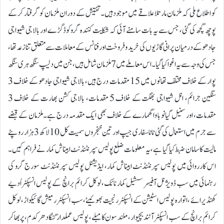
کو اطلاع ملی کہ ملزمان مارتلا علاقے میں موجود ہیں۔ تفتیش کے دوران ملزمان کو گرفتار کر کے
پوچھ گچھ کی گئی، جس سے یہ بات سامنے آئی کہ شکایت کنندہ گرو کوڈگڑ ے اور بالاجی شیواجی
جادھو کے درمیان پرانی گاڑیوں کی خرید و فروخت اور فنانس کے معاملات سے متعلق تنازعہ تھا،
جس کی وجہ سے یہ اغوا کیا گیا۔اس معاملے میں 7 ملزمان شامل ہیں، جن میں دلیپ سنگھ ہری سنگھ
پوار کے خلاف مختلف تھانوں میں 15 مقدمات درج ہیں، بالاجی شیواجی جادھو کے خلاف 3
سنگین جرائم، انل شیواجی بھگت کے خلاف 5 مقدمات، بالاجی کشن بھارت کے خلاف 3
مقدمات، اور سنیل گیانو با واگھمارے کے خلاف بھی ایک مقدمہ درج ہے۔ملزمان کے قبضے
سے جرم میں استعمال کی گئی ٹاٹا سفاری جیپ اور تین خنجروں سمیت کل 10 لاکھ 3 ہزار روپئے
مالیت کا سامان ضبط کیا گیا ہے، یہ معلومات ضلع پولیس سپرنٹنڈنٹ ابیناش کمار نے فراہم کیں۔
اس کارروائی میں پولیس سپرنٹنڈنٹ ابیناش کمار، ایڈیشنل پولیس سپرنٹنڈنٹ سورج گرو کی
رہنمائی میں سب ڈویژ نل آفیسر سشیل کمار نائک، لوکل کرائم برانچ کے پولیس انسپکٹر اُدیے
کھنڈیرائے ، اتوارہ پولیس اسٹیشن کے انسپکٹر رنجیت بھوئیٹے، سب انسپکٹر رمیش گائیکواڑ، لوکل
کرائم برانچ کے سب انسپکٹر آنند بچیوار، ملند سون کامبلے، پولیس عملدار گنگادھر کدم، پربھاکر