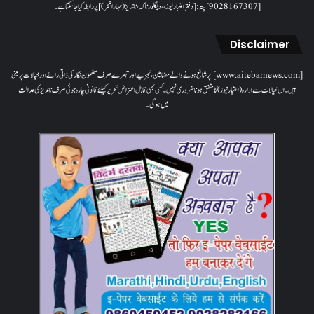
[9028167307]پتہ: [دفتر اعتبار نیوز، ، دیگلور ناکہ، ناندیڑ(مہاراشٹر) ] پر رابطہ کیا جاسکتا ہے۔
Disclaimer
[www.aitebarnews.com] پر شائع ہونے والے مضامین، تجزیے اور تبصرے صرف مضمون نگار کی ذاتی رائے اور خیالات پر مبنی
ہیں۔ ان خیالات سے ادارہ (اعتبار نیوز) کا متفق ہونا ضروری نہیں۔ کسی بھی قابل اعتراض تحریر کیلئے قانونی چارہ جوئی صرف ناندیڑ کی عدالت
میں ہوگی۔