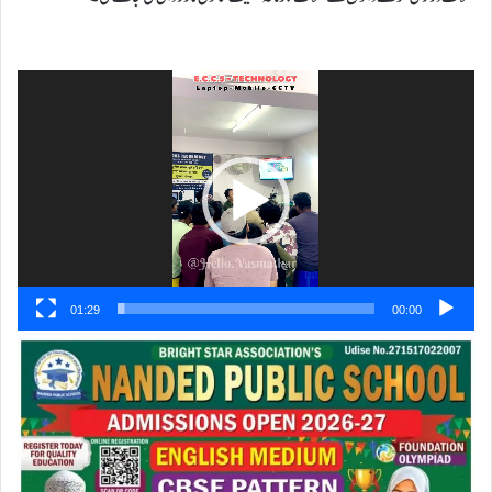
ویڈیو
پلیئر
01:29
00:00