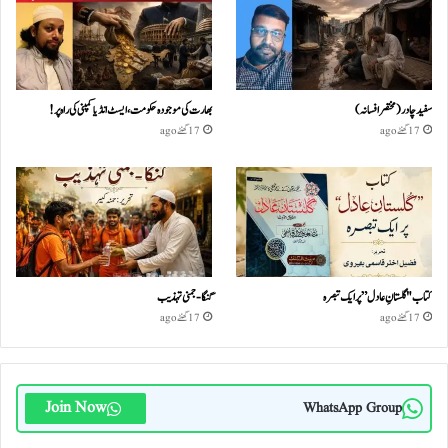
سفید چادر( مختصر افسانہ)
بھارت کی موجودہ حکومت،ایسٹ انڈیا کمپنی کی راہ پر!
17 گھنٹے ago
17 گھنٹے ago
کتاب "گلستانِ عادل” پر ایک تبصرہ
گنگا-جمنی تہذیب
17 گھنٹے ago
17 گھنٹے ago
Join Now
WhatsApp Group