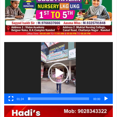
ویڈیو
پلیئر
01:24
00:00