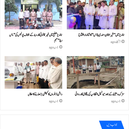
ناندیڑ میں ’’شیرا ٹاؤن مندی ہاؤس‘‘ کا شاندار افتتاح
ناندیڑ ضلع میں غیر قانونی کاروبار کے خلاف پولیس کی ’’ماس
ریڈ‘‘ مہم
7 گھنٹے ago
1 دن ago
سڑک دھنسنے کے بعد میونسپل انتظامیہ کی ہنگامی کارروائی
راشن ڈیلروں کا کمیشن بڑھانے کا مطالبہ
1 دن ago
1 دن ago
جواب دیں