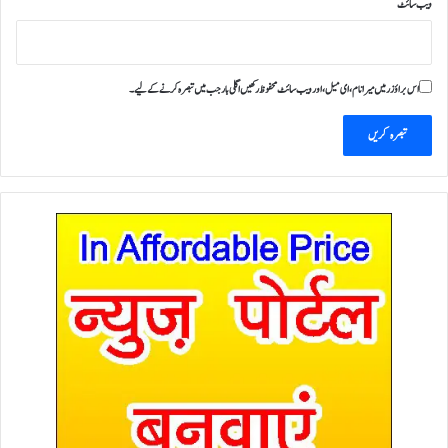
ویب‌ سائٹ
اس براؤزر میں میرا نام، ای میل، اور ویب سائٹ محفوظ رکھیں اگلی بار جب میں تبصرہ کرنے کےلیے۔