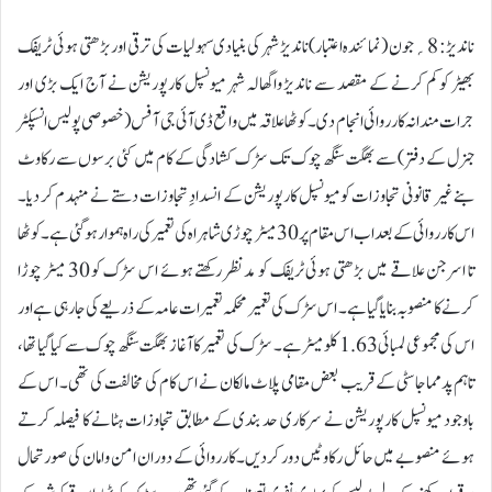
ناندیڑ: 8؍جون (نمائندہ اعتبار)ناندیڑ شہر کی بنیادی سہولیات کی ترقی اور بڑھتی ہوئی ٹریفک
بھیڑ کو کم کرنے کے مقصد سے ناندیڑ واگھالہ شہر میونسپل کارپوریشن نے آج ایک بڑی اور
جرات مندانہ کارروائی انجام دی۔ کوٹھا علاقہ میں واقع ڈی آئی جی آفس (خصوصی پولیس انسپکٹر
جنرل کے دفتر) سے بھگت سنگھ چوک تک سڑک کشادگی کے کام میں کئی برسوں سے رکاوٹ
بنے غیر قانونی تجاوزات کو میونسپل کارپوریشن کے انسدادِ تجاوزات دستے نے منہدم کر دیا۔
اس کارروائی کے بعد اب اس مقام پر 30 میٹر چوڑی شاہراہ کی تعمیر کی راہ ہموار ہو گئی ہے۔کوٹھا
تا اسرجن علاقے میں بڑھتی ہوئی ٹریفک کو مدنظر رکھتے ہوئے اس سڑک کو 30 میٹر چوڑا
کرنے کا منصوبہ بنایا گیا ہے۔ اس سڑک کی تعمیر محکمہ تعمیرات عامہ کے ذریعے کی جا رہی ہے اور
اس کی مجموعی لمبائی 1.63 کلومیٹر ہے۔ سڑک کی تعمیر کا آغاز بھگت سنگھ چوک سے کیا گیا تھا،
تاہم پدمماجا سٹی کے قریب بعض مقامی پلاٹ مالکان نے اس کام کی مخالفت کی تھی۔ اس کے
باوجود میونسپل کارپوریشن نے سرکاری حد بندی کے مطابق تجاوزات ہٹانے کا فیصلہ کرتے
ہوئے منصوبے میں حائل رکاوٹیں دور کر دیں۔کارروائی کے دوران امن و امان کی صورتحال