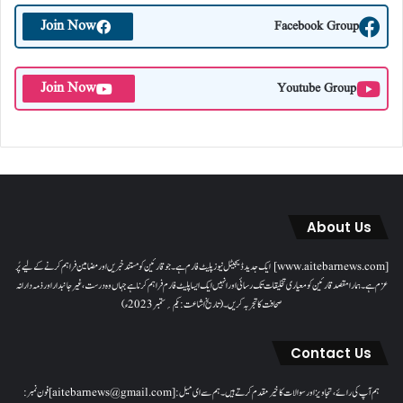
Join Now
Facebook Group
Join Now
Youtube Group
About Us
[www.aitebarnews.com] ایک جدید ڈیجیٹل نیوز پلیٹ فارم ہے۔ جو قارئین کو مستند خبریں اور مضامین فراہم کرنے کے لیے پُر
عزم ہے۔ ہمارا مقصدقارئین کو معیاری تخلیقات تک رسائی اور انہیں ایک ایسا پلیٹ فارم فراہم کرنا ہے جہاں وہ درست، غیر جانبدار اور ذمہ دارانہ
صحافت کا تجربہ کریں۔( تاریخ اشاعت : یکم؍ ستمبر 2023ء)
Contact Us
ہم آپ کی رائے، تجاویز اور سوالات کا خیرمقدم کرتے ہیں۔ ہم سےای میل: [aitebarnews@gmail.com]فون نمبر: