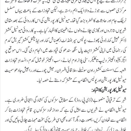
برقرار رکھنے کے لیے پولیس کی بھاری نفری تعینات کی گئی تھی۔یہ سڑک کوٹھا علاقے کو شہر کے
مرکزی حصوں سے جوڑنے والا ایک اہم راستہ ہے، لیکن تجاوزات کے باعث یہاں مسلسل
ٹریفک جام اور حادثات کا خطرہ بڑھ گیا تھا۔ میونسپل کارپوریشن کی اس کارروائی کے بعد مقامی
شہریوں، تاجروں اور گاڑی چلانے والوں نے اطمینان کا اظہار کیا ہے۔یہ کارروائی میونسپل کمشنر
ڈاکٹر مہیش کمار ڈوئی پھوڑے، پولیس سپرنٹنڈنٹ ابھیناش کمار اور ایڈیشنل کمشنر گیریش کدم
کی رہنمائی میں ڈپٹی کمشنر اجیت پال سنگھ سندھو کی قیادت میں انجام دی گئی۔ اس موقع پر
ایگزیکٹیو انجینئر دلیپ تاکلیکر، سٹی پلانر اوم لہانے، سب انجینئر خوشال کدم، انسدادِ تجاوزات
شعبہ کے اسسٹنٹ کمشنر راون سونسلے، علاقائی افسران رمیش چورے اور راجیش جادھو سمیت
میونسپل کارپوریشن اور پولیس انتظامیہ کے مشترکہ دستے نے حصہ لیا۔
میونسپل کارپوریشن کا انتباہ:
شہر کے ترقیاتی منصوبے (ڈی پی روڈ) کے مطابق سڑکوں کی کشادگی انتہائی ضروری ہے۔
میونسپل انتظامیہ نے شہریوں سے اپیل کی ہے کہ وہ ازخود سڑکوں پر قائم تجاوزات ہٹا کر
انتظامیہ سے تعاون کریں، بصورتِ دیگر آئندہ بھی اسی طرح کی سخت مہمات چلائی جائیں گی اور
خلاف ورزی کرنے والوں کے خلاف جرمانہ سمیت قانونی کارروائی کی جائے گی۔