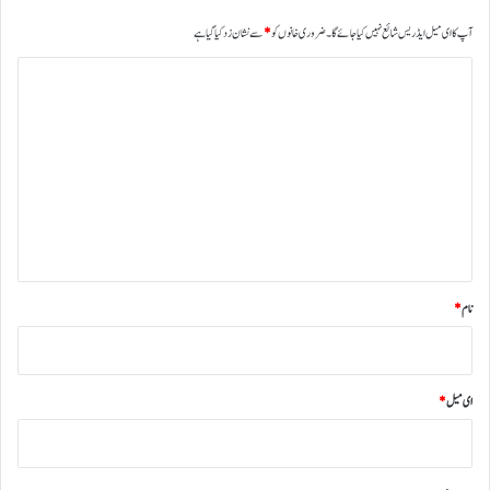
آپ کا ای میل ایڈریس شائع نہیں کیا جائے گا۔
ضروری خانوں کو
*
سے نشان زد کیا گیا ہے
ت
ب
ص
ر
ہ
*
نام
*
ای میل
*