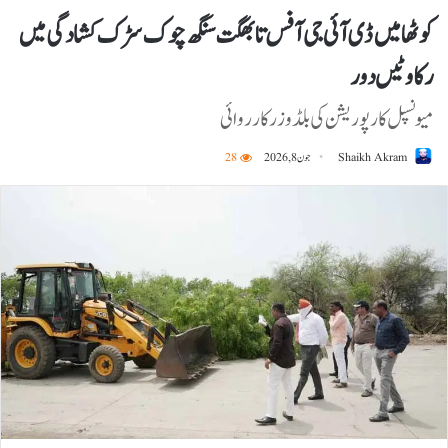
کوٹھا میں ڈی آئی جی آفس تا بھگت سنگھ چوک سڑک کشادگی میں
رکاوٹیں دور
میونسپل کارپوریشن کی بلڈوزر کارروائی
Shaikh Akram
جون 8, 2026
28