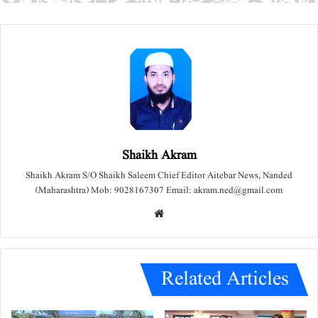
Shaikh Akram
Shaikh Akram S/O Shaikh Saleem Chief Editor Aitebar News, Nanded
(Maharashtra) Mob: 9028167307 Email: akram.ned@gmail.com
We
bsit
e
Related Articles