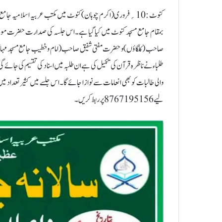
بمقام جامع مسجد کنوٹ میں کیا گیا ہے۔اس جلسہ کی صدارت حضرت مولانا 
صاحب (کلگاؤں) و حضرت مفتی شفیق صاحب (امام و خطیب جامع مسجد مہا گا
والی طالبات کو بھی انعامات سے نوازا جائے گا۔اس جلسے میں کثیر تعداد
لیے 8767195156 پر ربط کریں ۔