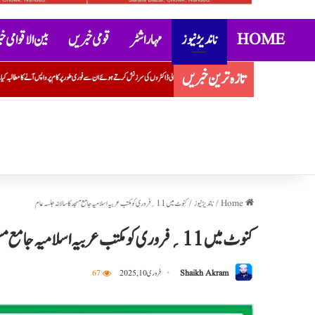
HOME
ناندیڑ نیوز
مہاراشٹر
قومی خبریں
بین الاقوامی 
تازہ ترین خبریں
وں کی سرزنش کرتے ہوئے ان سے فوری طور پر کام پر واپس آنے کا مطالبہ کیا۔ہڑتال ختم کرنے کا حکم جاری
سیاسی فائدے کے لیے مسلما
Home
/
ناندیڑ نیوز
/
کنوٹ میں 11؍فروری کو مکتب عربیہ اسلامیہ جامع مسجد کا سالانہ جلسہ عام
کنوٹ میں 11؍فروری کو مکتب عربیہ اسلامیہ جامع مسجد کا سالانہ جلسہ عام
Shaikh Akram
فروری 10, 2025
67