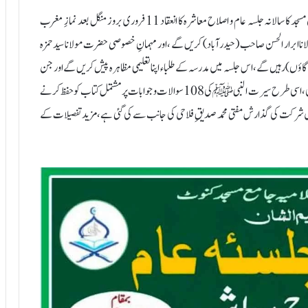
کنوٹ :10؍فروری(اکرم چوہان)کنوٹ میں مکتب عربیہ اسلامیہ جامع مسجد کا سالانہ جلسہ عام و اصلاح معاشرہ کا انعقاد 11 فروری بروز منگل بعد نمازِ مغرب
ابرار الحسن صاحب (حیدرآباد) کریں گے ،اور مہمانِ خصوصی حضرت مولانا سید حمزہ
ؤں) رہیں گے ،اس جلسہ میں مدرسہ کے طلباء اپنا تعلیمی مظاہرہ پیش کریں گے اور جن
طلباء نے ناظرہ قرآن کی تکمیل کی ہے ان طلبہ میں اسناد کی تقسیم کی جائے گی ،اسی طرح سیرت النبی ﷺکی 108 سوالات و جوابات پر مشتمل کتاب کو حفظ کرنے
 میں شرکت کی گذارش مفتی محمد صدیقِ فلاحی کی جانب سے کی گئی ہے،مزید تفصیلات کے