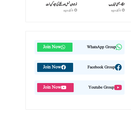
گنگا-جمنی تہذیب
نوجوان نسل اور نشے کی تباہ کن لت
6 گھنٹے ago
6 گھنٹے ago
Join Now
WhatsApp Group
Join Now
Facebook Group
Join Now
Youtube Group