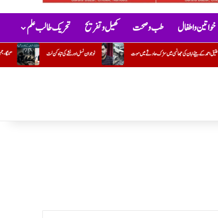
خواتین و اطفال
طب و صحت
کھیل و تفریح
تحریک طالب علم
نوجوان نسل اور نشے کی تباہ کن لت
گنگا-جمنی تہذیب
کتاب "گلستانِ عادل” پر ایک تبصرہ