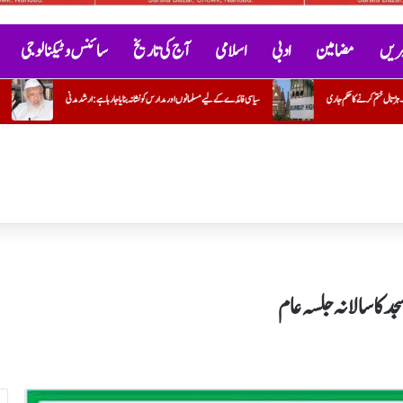
خبریں
مضامین
ادبی
اسلامی
آج کی تاریخ
سائنس و ٹیکنالوجی
نوں اور مدارس کو نشانہ بنایا جا رہا ہے: ارشد مدنی
عتیق احمد کے بیٹے ابان کی جھانسی میں سڑک حادثے میں موت