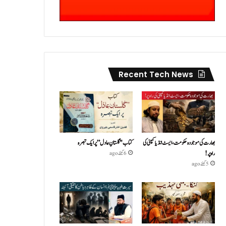
Recent Tech News
بھارت کی موجودہ حکومت،ایسٹ انڈیا کمپنی کی
کتاب "گلستانِ عادل” پر ایک تبصرہ
راہ پر!
6 گھنٹے ago
5 گھنٹے ago