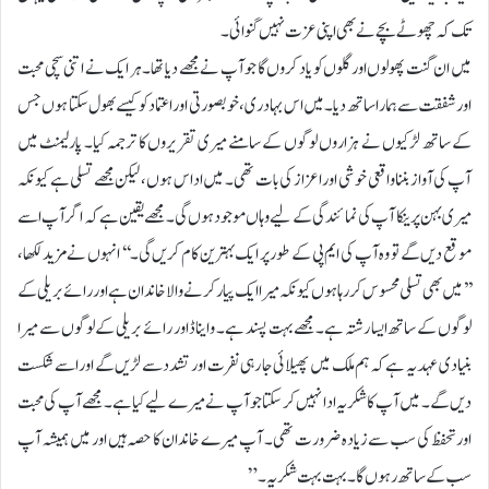
تک کہ چھوٹے بچے نے بھی اپنی عزت نہیں گنوائی۔
میں ان گنت پھولوں اور گلوں کو یاد کروں گا جو آپ نے مجھے دیا تھا۔ ہر ایک نے اتنی سچی محبت
اور شفقت سے ہمارا ساتھ دیا۔ میں اس بہادری، خوبصورتی اور اعتماد کو کیسے بھول سکتا ہوں جس
کے ساتھ لڑکیوں نے ہزاروں لوگوں کے سامنے میری تقریروں کا ترجمہ کیا۔ پارلیمنٹ میں
آپ کی آواز بننا واقعی خوشی اور اعزاز کی بات تھی۔ میں اداس ہوں، لیکن مجھے تسلی ہے کیونکہ
میری بہن پرینکا آپ کی نمائندگی کے لیے وہاں موجود ہوں گی۔ مجھے یقین ہے کہ اگر آپ اسے
موقع دیں گے تو وہ آپ کی ایم پی کے طور پر ایک بہترین کام کریں گی۔‘‘ انہوں نے مزید لکھا،
’’میں بھی تسلی محسوس کر رہا ہوں کیونکہ میرا ایک پیار کرنے والا خاندان ہے اور رائے بریلی کے
لوگوں کے ساتھ ایسا رشتہ ہے۔ مجھے بہت پسند ہے۔ وایناڈ اور رائے بریلی کے لوگوں سے میرا
بنیادی عہد یہ ہے کہ ہم ملک میں پھیلائی جا رہی نفرت اور تشدد سے لڑیں گے اور اسے شکست
دیں گے۔ میں آپ کا شکریہ ادا نہیں کر سکتا جو آپ نے میرے لیے کیا ہے۔ مجھے آپ کی محبت
اور تحفظ کی سب سے زیادہ ضرورت تھی۔ آپ میرے خاندان کا حصہ ہیں اور میں ہمیشہ آپ
سب کے ساتھ رہوں گا۔ بہت بہت شکریہ۔”