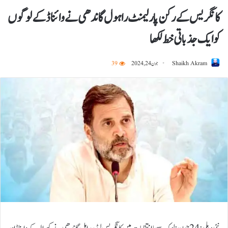
کانگریس کے رکن پارلیمنٹ راہول گاندھی نے وائناڈ کے لوگوں
کو ایک جذباتی خط لکھا
Shaikh Akram
جون 24, 2024
39