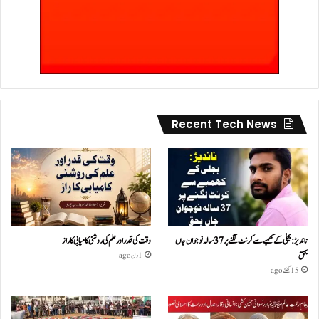
Recent Tech News
ناندیڑ: بجلی کے کھمبے سے کرنٹ لگنے پر 37 سالہ نوجوان جاں
وقت کی قدر اور علم کی روشنی کامیابی کا راز
بحق
1 دن ago
15 گھنٹے ago