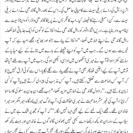
نئی دہلی:24 جون:لوک سبھا انتخابات میں کانگریس لیڈر راہل گاندھی نے کیرالہ کے وایناڈ اور
اتر پردیش کی رائے بریلی سیٹ سے کامیابی حاصل کی۔ اس کے بعد راہل گاندھی نے رائے بریلی
سیٹ سے رکن اسمبلی رہنے کا فیصلہ کیا۔ اب کانگریس نے پرینکا گاندھی واڈرا کو وایناڈ سیٹ سے
اپنا امیدوار بنایا ہے۔ دریں اثنا، اتوار کو راہل گاندھی نے وائناڈ کے لوگوں کو ایک جذباتی خط لکھا۔
راہل گاندھی نے اپنے خط میں لکھا، "وائناڈ کے پیارے بہنو اور بھائیو، مجھے امید ہے کہ آپ
خیریت سے ہوں گے۔ جب میں آپ کو اپنے فیصلے کے بارے میں بتانے کے لیے میڈیا کے
سامنے کھڑا ہوا تو آپ نے میری آنکھوں میں اداسی دیکھی ہوگی۔ جب میں آپ سے ملنے آیا تھا
تو میں آپ کے لیے اجنبی تھا پھر بھی آپ نے مجھے پیار سے گلے لگایا، اس سے کوئی فرق نہیں پڑتا
کہ آپ کس جماعت سے تعلق رکھتے ہیں۔ آپ کس مذہب کی پیروی کرتے ہیں یا آپ کونسی
زبان بولتے ہیں۔” راہول گاندھی نے خط میں مزید لکھا، "جب مجھے دن بدن بدسلوکی کا سامنا
کرنا پڑا، آپ کی غیر مشروط محبت نے میری حفاظت کی، آپ لوگ میری پناہ گاہ، میرا گھر اور میرا
خاندان تھے۔ مجھے ایک لمحے کے لیے بھی ایسا نہیں لگا۔” کہ آپ کو مجھ پر شک ہے میں نے
سیلاب کے دوران جو کچھ دیکھا،اسے کبھی نہیں بھولوں گا لوگوں نے خاندان اور بہت کچھ کھو
دیا،جائیدادیں، دوست اورزندگی سب چلے گئے، اور پھر بھی آپ میں سے کسی نے بھی یہاں