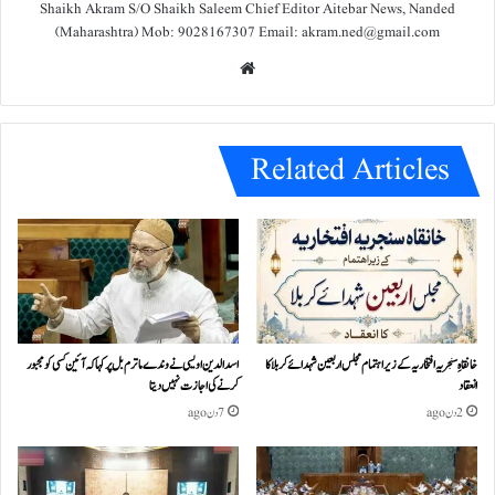
Shaikh Akram S/O Shaikh Saleem Chief Editor Aitebar News, Nanded
(Maharashtra) Mob: 9028167307 Email: akram.ned@gmail.com
We
bsit
e
Related Articles
خانقاہِ سنجریہ افتخاریہ کے زیراہتمام مجلس اربعین شہدائے کربلا کا
اسد الدین اویسی نے وندے ماترم بل پر کہا کہ آئین کسی کو مجبور
انعقاد
کرنے کی اجازت نہیں دیتا
2 دن ago
7 دن ago