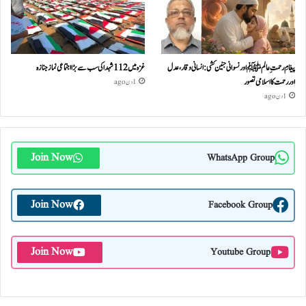
پیغامِ رحمتِ عالمﷺ اور نسوانی جنین کشی: انسانی وقار، عدل
غزہ میں 112 شہدا کی سب سے بڑا اجتماعی نماز جنازہ
اور رحمت کا اسلامی تصور
1 دن ago
1 دن ago
Join Now
WhatsApp Group
Join Now
Facebook Group
Join Now
Youtube Group