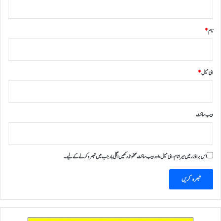
نام
*
ای میل
*
ویب‌ سائٹ
اس براؤزر میں میرا نام، ای میل، اور ویب سائٹ محفوظ رکھیں اگلی بار جب میں تبصرہ کرنے کےلیے۔