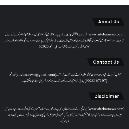
About Us
[www.aitebarnews.com] ایک جدید ڈیجیٹل نیوز پلیٹ فارم ہے۔ جو قارئین کو مستند خبریں اور مضامین فراہم کرنے کے لیے پُر
عزم ہے۔ ہمارا مقصدقارئین کو معیاری تخلیقات تک رسائی اور انہیں ایک ایسا پلیٹ فارم فراہم کرنا ہے جہاں وہ درست، غیر جانبدار اور ذمہ دارانہ
صحافت کا تجربہ کریں۔( تاریخ اشاعت : یکم؍ ستمبر 2023ء)
Contact Us
ہم آپ کی رائے، تجاویز اور سوالات کا خیرمقدم کرتے ہیں۔ ہم سےای میل: [aitebarnews@gmail.com]فون نمبر:
[9028167307]پتہ: [دفتر اعتبار نیوز، ، دیگلور ناکہ، ناندیڑ(مہاراشٹر) ] پر رابطہ کیا جاسکتا ہے۔
Disclaimer
[www.aitebarnews.com] پر شائع ہونے والے مضامین، تجزیے اور تبصرے صرف مضمون نگار کی ذاتی رائے اور خیالات پر مبنی
ہیں۔ ان خیالات سے ادارہ (اعتبار نیوز) کا متفق ہونا ضروری نہیں۔ کسی بھی قابل اعتراض تحریر کیلئے قانونی چارہ جوئی صرف ناندیڑ کی عدالت
میں ہوگی۔