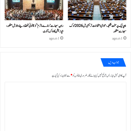
پیپر لیک پر سخت شکنجہ، عوامی امتحانات ترمیمی بل 2026 لوک
راجیہ سبھا سے ’وندے ماترم‘ کو قانونی تحفظ دینے والا بل منظور،
سبھا سے منظور
اپوزیشن کا واک آؤٹ
1 ہفتہ ago
1 ہفتہ ago
جواب دیں
آپ کا ای میل ایڈریس شائع نہیں کیا جائے گا۔
ضروری خانوں کو
*
سے نشان زد کیا گیا ہے
ت
ب
ص
ر
ہ
*