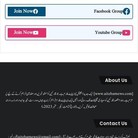
Join Now
Facebook Group
Join Now
Youtube Group
About Us
[www.aitebarnews.com] ایک جدید ڈیجیٹل نیوز پلیٹ فارم ہے۔ جو قارئین کو مستند خبریں اور مضامین فراہم کرنے کے لیے پُر
عزم ہے۔ ہمارا مقصدقارئین کو معیاری تخلیقات تک رسائی اور انہیں ایک ایسا پلیٹ فارم فراہم کرنا ہے جہاں وہ درست، غیر جانبدار اور ذمہ دارانہ
صحافت کا تجربہ کریں۔( تاریخ اشاعت : یکم؍ ستمبر 2023ء)
Contact Us
ہم آپ کی رائے، تجاویز اور سوالات کا خیرمقدم کرتے ہیں۔ ہم سےای میل: [aitebarnews@gmail.com]فون نمبر: