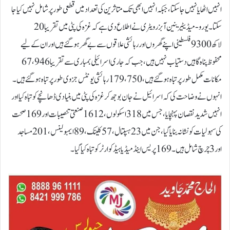
انہیں اٹھایا نہیں جا سکتا، جبکہ انہیں ابھی تک متاثرین کی تعداد میں قطعی طور پر شامل نہیں کیا جا
سکتا۔یورو-میڈیٹیرینین آبزرویٹری نے اطلاع دی ہے کہ غزہ کی پٹی میں تقریبا 20
لاکھ 9300 فلسطینی اپنے گھروں اور رہائشی علاقوں سے بے گھر ہو گئے ہیں اور ان کے لیے
محفوظ پناہ گاہیں دستیاب نہیں ہیں، جب کہ جاری اسرائیلی بمباری سے تقریبا 67،946
مکانات مکمل طور پر تباہ ہو گئے ہیں، 179،750 رہائشی یونٹس جزوی طور پر تباہ ہو گئے ہیں۔
انہوں نے وضاحت کی کہ اسرائیل نے جان بوجھ کر غزہ کی پٹی میں بنیادی ڈھانچے کو تباہ کیا اور
انہیں شدید نقصان پہنچایا، جس میں 318 اسکولوں، 1612 صنعتی تنصیبات اور 169 صحت
کی سہولیات کو نشانہ بنایا گیا، جن میں 23 ہسپتال، 57 کلینک، 89 ایمبولینس، 201 مساجد
اور 3 چرچ شامل ہیں۔ 169 پریس اینڈ میڈیا ہیڈ کوارٹر کو تباہ کیا گیا۔