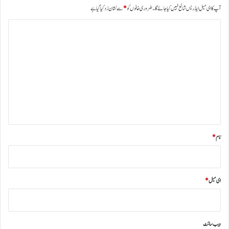
آپ کا ای میل ایڈریس شائع نہیں کیا جائے گا۔
ضروری خانوں کو
*
سے نشان زد کیا گیا ہے
ت
ب
ص
ر
ہ
*
نام
*
ای میل
*
ویب‌ سائٹ