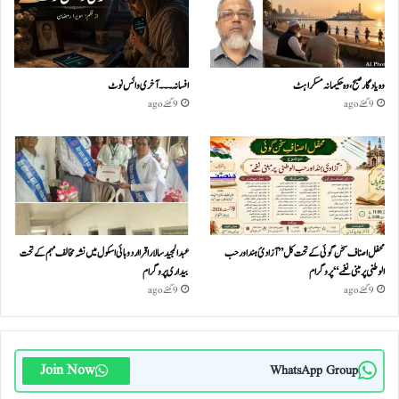
وہ یادگار صبح، وہ حکیمانہ مسکراہٹ
افسانہ۔۔۔آخری وائس نوٹ
9 گھنٹے ago
9 گھنٹے ago
محفل اصناف سخن گوئی کے تحت کل ”آزادئ ہند اور حب
عبدالمجید سالار اقرا اردو ہائی اسکول میں نشہ مخالف مہم کے تحت
الوطنی پر مبنی نغمے“پروگرام
بیداری پروگرام
9 گھنٹے ago
9 گھنٹے ago
Join Now
WhatsApp Group