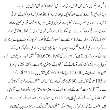
زخمی ہو چکے ہیں، جن میں طویل مدتی معذوری کے شکار افراد بھی شامل ہیں۔یورو-
میڈیٹیرینین آبزرویٹری نے جمعہ کو ایک بیان میں روشنی ڈالی اور کہا کہ اسرائیل کے فضائی،
زمینی اور سمندری حملوں نے 7 اکتوبر سے غزہ کی پٹی میں تقریبا 70 فیصد شہری تنصیبات اور
بنیادی ڈھانچے کو تباہ کر دیا ہے۔ایسا لگتا ہے کہ اسرائیل شہری آبادی کے خلاف اجتماعی سزا اور
غزہ کی پٹی کو 17 سال سے زائد عرصے سے محصور کر کے لاکھوں شہریوں کو بڑے پیمانے پر جبری
بے گھر ہونے کی طرف دھکیل رہا ہے۔یورو- میڈیٹیرینین آبزرویٹری نے کہا کہ اس کے
ابتدائی اعدادوشمار بتاتے ہیں کہ جمعرات کی شام تک 30,676 فلسطینی شہید ہو چکے ہیں۔ غزہ
کی پٹی پر اسرائیلی فضائی اور توپخانے کے حملوں کے متاثرین میں سے 28,201 عام شہری
شہید ہوئے۔ ان میں 12,040 بچے، 6103 خواتین شامل ہیں۔ 241 ہیلتھ ورکرز
اور 105 صحافی شامل ہیں۔ 58,960 زخمی ہوئے جن میں سینکڑوں کی حالت تشویشناک
ہے۔فلسطینی وزارت صحت کے اعدادوشمار کے علاوہ ہزاروں متاثرین کی تعداد جو اب بھی تباہ
شدہ عمارتوں کے ملبے کے نیچے ہیں اور جو 14 دنوں سے زیادہ عرصے سے ملبے تلے دبے ہوئے
ہیں۔انہوں نے خبردار کیا کہ لاپتہ افراد کی سینکڑوں لاشیں گلیوں اور سڑکوں پر پڑی ہیں اور