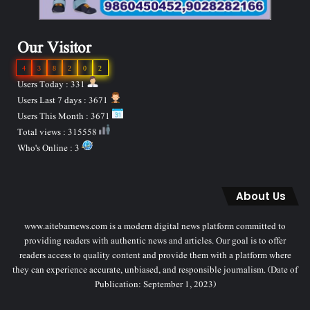
Our Visitor
4
3
8
2
0
2
Users Today : 331
Users Last 7 days : 3671
Users This Month : 3671
Total views : 315558
Who's Online : 3
About Us
www.aitebarnews.com is a modern digital news platform committed to
providing readers with authentic news and articles. Our goal is to offer
readers access to quality content and provide them with a platform where
they can experience accurate, unbiased, and responsible journalism. (Date of
Publication: September 1, 2023)