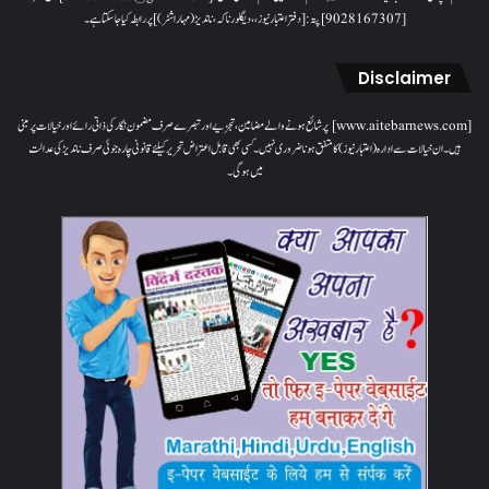
[9028167307]پتہ: [دفتر اعتبار نیوز، ، دیگلور ناکہ، ناندیڑ(مہاراشٹر) ] پر رابطہ کیا جاسکتا ہے۔
Disclaimer
[www.aitebarnews.com] پر شائع ہونے والے مضامین، تجزیے اور تبصرے صرف مضمون نگار کی ذاتی رائے اور خیالات پر مبنی
ہیں۔ ان خیالات سے ادارہ (اعتبار نیوز) کا متفق ہونا ضروری نہیں۔ کسی بھی قابل اعتراض تحریر کیلئے قانونی چارہ جوئی صرف ناندیڑ کی عدالت
میں ہوگی۔