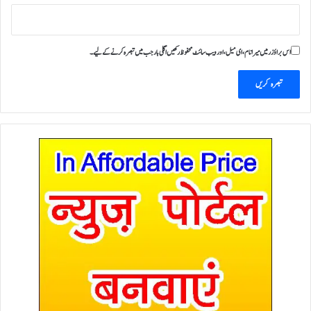
اس براؤزر میں میرا نام، ای میل، اور ویب سائٹ محفوظ رکھیں اگلی بار جب میں تبصرہ کرنے کےلیے۔