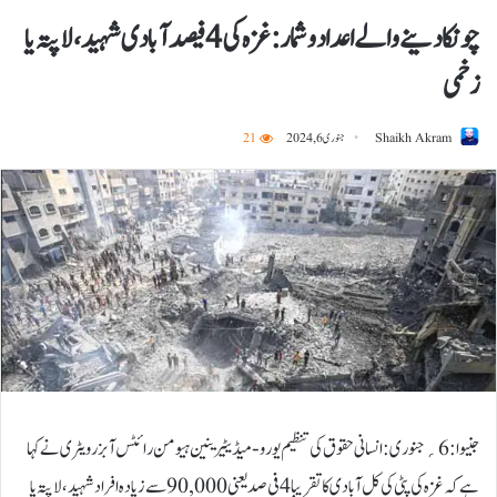
چونکا دینے والے اعداد و شمار: غزہ کی 4 فیصد آبادی شہید، لاپتہ یا
زخمی
Shaikh Akram
جنوری 6, 2024
21
جنیوا:6؍جنوری:انسانی حقوق کی تنظیم یورو- میڈیٹیرینین ہیومن رائٹس آبزرویٹری نے کہا
ہے کہ غزہ کی پٹی کی کل آبادی کا تقریبا 4 فی صد یعنی 90,000 سے زیادہ افراد شہید، لاپتہ یا