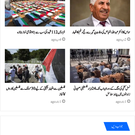
حماس کا ڈاکٹر عبداللہ الخباص کی وفات پر گہرے رنج وغم کااظہار
غزہ میں 112 شہدا کی سب سے بڑا اجتماعی نماز جنازہ
2 دن ago
4 دن ago
نسل کشی کی جنگ کے دوران اب تک 24ہزار فلسطینی صہیونی
فلسطین سے اظہارِ یکجہتی کے لیے 30 ممالک سے فلسطین کارواں
زندانوں میں پابند سلاسل
کا آغاز
1 ہفتہ ago
1 ہفتہ ago
جواب دیں