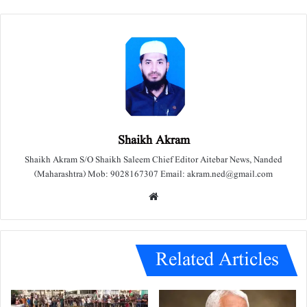
Shaikh Akram
Shaikh Akram S/O Shaikh Saleem Chief Editor Aitebar News, Nanded
(Maharashtra) Mob: 9028167307 Email: akram.ned@gmail.com
We
bsit
e
Related Articles