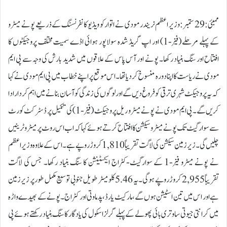
ممبئی:29 ستمبر:وزیر اعظم نریندر مودی نے اتوار کو ویڈیو کانفرنسنگ کے ذریعے پونے میٹرو
کے پہلے مرحلے (فیز-1) اور اپ گریڈ شدہ سولاپور ہوائی اڈے سمیت مختلف پروجیکٹوں کا
افتتاح اور سنگ بنیاد رکھا۔ پونے اور آس پاس کے علاقوں میں شدید بارش کی وجہ سے پی ایم
مودی نے ریاست کا اپنا دورہ منسوخ کر دیا تھا۔ اس موقع پر اپنے خطاب میں پی ایم مودی نے کہا
کہ یہ پروجیکٹ شہری ترقی کو فروغ دیں گے اور لوگوں کی زندگی کو آسان بنانے میں اہم کردار ادا
کریں گے۔ پی ایم مودی نے پونے میٹرو ریل پروجیکٹ (فیز-1) کی تکمیل پر ڈسٹرکٹ کورٹ
سے سوارگیٹ تک پونے میٹرو سیکشن کا افتتاح کرتے ہوئے کہا کہ اب اس روٹ پر میٹرو ٹرینیں
چلیں گی۔ زیر زمین سیکشن کی لاگت تقریباً 1,810 کروڑ روپے ہے۔ اس کے علاوہ وزیر اعظم
نے پونے میٹرو فیز-1 کے سوارگیٹ-کٹراج ایکسٹینشن کا سنگ بنیاد رکھا۔ جس کی لاگت
تقریباً 2,955 کروڑ روپے ہوگی۔ یہ 5.46 کلومیٹر طویل جنوبی توسیع مکمل طور پر زیر زمین
ہے اور اس میں تین اسٹیشن ہوں گے، مارکیٹ یارڈ، پدماوتی اور کٹراج۔ پونے کے بھیدے واڑہ
میں کرانتی جیوتی ساوتری بائی پھولے کے پہلے گرلز اسکول کی یادگار کا سنگ بنیاد رکھتے ہوئے پی