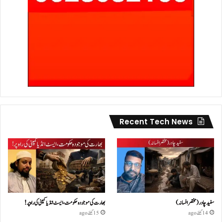
Recent Tech News
سفید چادر( مختصر افسانہ)
بھارت کی موجودہ حکومت،ایسٹ انڈیا کمپنی کی راہ پر!
14 گھنٹے ago
15 گھنٹے ago