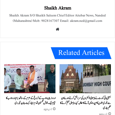
Shaikh Akram
Shaikh Akram S/O Shaikh Saleem Chief Editor Aitebar News, Nanded
(Maharashtra) Mob: 9028167307 Email: akram.ned@gmail.com
We
bsit
e
Related Articles
بمبئی ہائی کورٹ نے ہڑتالی ڈاکٹروں کی سرزنش کرتے ہوئے ان
اردو زبان و ادب کے فروغ کے عزم کے ساتھ بزمِ اردو ادب کا
سے فوری طور پر کام پر واپس آنے کا مطالبہ کیا۔ہڑتال ختم کرنے کا
قیام ایک قابلِ تحسین قدم : ایڈوکیٹ جاوید خیردی
حکم جاری
1 دن ago
1 دن ago