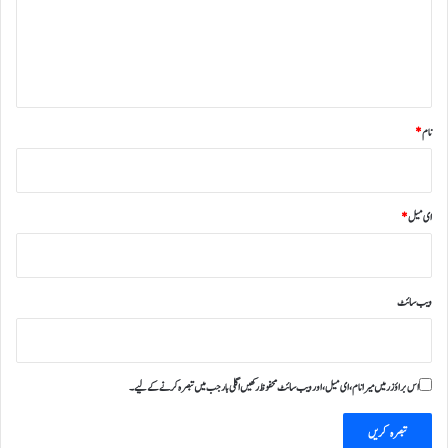
ر
ہ
*
نام
*
ای میل
*
ویب‌ سائٹ
اس براؤزر میں میرا نام، ای میل، اور ویب سائٹ محفوظ رکھیں اگلی بار جب میں تبصرہ کرنے کےلیے۔