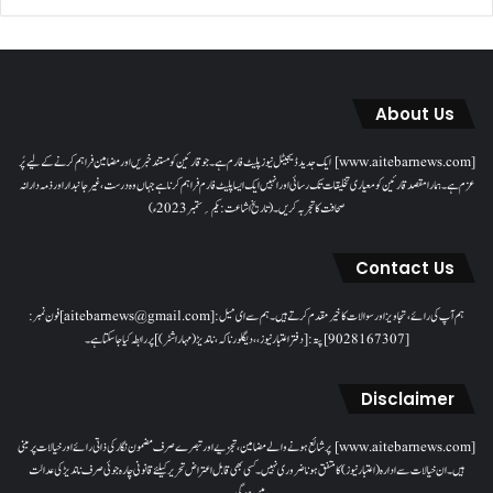
About Us
[www.aitebarnews.com] ایک جدید ڈیجیٹل نیوز پلیٹ فارم ہے۔ جو قارئین کو مستند خبریں اور مضامین فراہم کرنے کے لیے پُر
عزم ہے۔ ہمارا مقصدقارئین کو معیاری تخلیقات تک رسائی اور انہیں ایک ایسا پلیٹ فارم فراہم کرنا ہے جہاں وہ درست، غیر جانبدار اور ذمہ دارانہ
صحافت کا تجربہ کریں۔( تاریخ اشاعت : یکم؍ ستمبر 2023ء)
Contact Us
ہم آپ کی رائے، تجاویز اور سوالات کا خیرمقدم کرتے ہیں۔ ہم سےای میل: [aitebarnews@gmail.com]فون نمبر:
[9028167307]پتہ: [دفتر اعتبار نیوز، ، دیگلور ناکہ، ناندیڑ(مہاراشٹر) ] پر رابطہ کیا جاسکتا ہے۔
Disclaimer
[www.aitebarnews.com] پر شائع ہونے والے مضامین، تجزیے اور تبصرے صرف مضمون نگار کی ذاتی رائے اور خیالات پر مبنی
ہیں۔ ان خیالات سے ادارہ (اعتبار نیوز) کا متفق ہونا ضروری نہیں۔ کسی بھی قابل اعتراض تحریر کیلئے قانونی چارہ جوئی صرف ناندیڑ کی عدالت