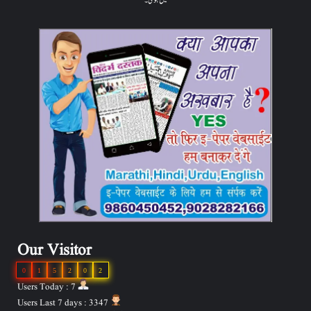
میں ہوگی۔
Our Visitor
0
1
5
2
0
2
Users Today : 7
Users Last 7 days : 3347