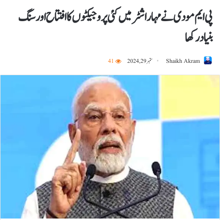
پی ایم مودی نے مہاراشٹرمیں کئی پروجیکٹوں کا افتتاح اور سنگ
بنیاد رکھا
Shaikh Akram
ستمبر 29, 2024
41