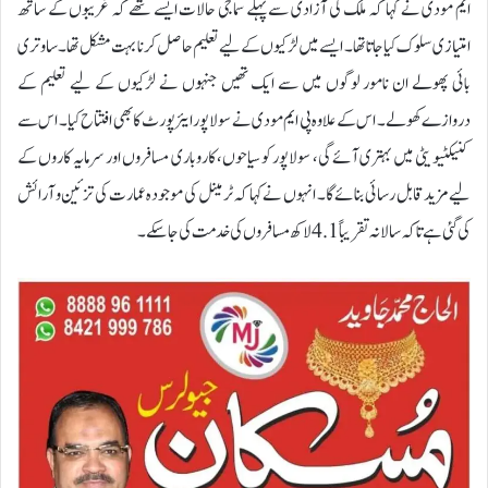
ایم مودی نے کہا کہ ملک کی آزادی سے پہلے سماجی حالات ایسے تھے کہ غریبوں کے ساتھ
امتیازی سلوک کیا جاتا تھا۔ ایسے میں لڑکیوں کے لیے تعلیم حاصل کرنا بہت مشکل تھا۔ ساوتری
بائی پھولے ان نامور لوگوں میں سے ایک تھیں جنہوں نے لڑکیوں کے لیے تعلیم کے
دروازے کھولے۔ اس کے علاوہ پی ایم مودی نے سولاپور ایئرپورٹ کا بھی افتتاح کیا۔ اس سے
کنیکٹیویٹی میں بہتری آئے گی، سولاپور کو سیاحوں، کاروباری مسافروں اور سرمایہ کاروں کے
لیے مزید قابل رسائی بنائے گا۔ انہوں نے کہا کہ ٹرمینل کی موجودہ عمارت کی تزئین و آرائش
کی گئی ہے تاکہ سالانہ تقریباً 4.1 لاکھ مسافروں کی خدمت کی جا سکے۔