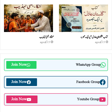
کتاب "گلستانِ عادل” پر ایک تبصرہ
گنگا-جمنی تہذیب
15 گھنٹے ago
15 گھنٹے ago
Join Now
WhatsApp Group
Join Now
Facebook Group
Join Now
Youtube Group