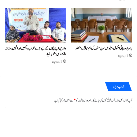
یاسر اردو ہائی اسکول، سیلو میں سرپرستوں کی اہم میٹنگ منعقد
والدین اپنے بچوں کے لیے بڑے خواب دیکھیں اور انہیں روزانہ
وقت دیں : تنویر منیار
1 دن ago
1 دن ago
جواب دیں
آپ کا ای میل ایڈریس شائع نہیں کیا جائے گا۔
ضروری خانوں کو
*
سے نشان زد کیا گیا ہے
ت
ب
ص