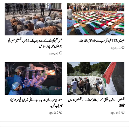
غزہ میں 112 شہدا کی سب سے بڑا اجتماعی نماز جنازہ
نسل کشی کی جنگ کے دوران اب تک 24ہزار فلسطینی صہیونی
زندانوں میں پابند سلاسل
2 دن ago
7 دن ago
فلسطین سے اظہارِ یکجہتی کے لیے 30 ممالک سے فلسطین کارواں
سعودی عرب میں بذریعہ روبوٹ پہلی تھرڈ پارٹی سرجری کا
کا آغاز
کامیاب تجربہ
1 ہفتہ ago
2 ہفتے ago