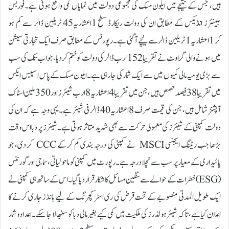
ہیں، جس کے نتیجے میں ایلون مسک کی مجموعی دولت میں نمایاں کمی واقع ہوئی ہے۔فوربس
بلینئرز انڈیکس کے مطابق ان کی دولت ریکارڈ سطح 1اعشاریہ45 ٹریلین ڈالر سے کم ہو
کر 1اعشاریہ1 ٹریلین ڈالر سے نیچے آ گئی ہے۔رپورٹس کے مطابق صرف ایک تجارتی سیشن
میں ہونے والی گراوٹ نے تقریبا 152 ارب ڈالر کی دولت کو ختم کر دیا، جو اب تک کی سب
سے بڑی یومیہ مالی کمیوں میں سے ایک شمار کی جا رہی ہے۔ایلون مسک کے پاس اسپیس ایکس
میں تقریبا 38 فیصد حصص ہیں، جن میں تقریبا 4اعشاریہ8 ارب شیئرز اور 350 ملین اسٹاک
آپشنز شامل ہیں، جن کی قیمت صرف 8اعشاریہ40 ڈالر فی شیئر ہے۔یہی وجہ ہے کہ ان کی
دولت کمپنی کے شیئرز کی معمولی حرکت سے بھی شدید متاثر ہوتی ہے۔شیئرز پر دبا اس وقت
بڑھا جب ریٹنگ ایجنسی MSCI نے کمپنی کی درجہ بندی کم کر کے CCC کر دی، جو
پائیداری کے معیار پر سب سے نچلا درجہ ہے۔رپورٹ میں کمپنی کو ماحولیاتی، سماجی اور گورننس
(ESG) خطرات کے حوالے سے سنگین مسائل کا شکار قرار دیا گیا۔اس کے ساتھ ہی کمپنی نے
ایک طویل المدتی منصوبے کے تحت قرض کی ری اسٹرکچرنگ کے لیے بانڈز جاری کرنے کا
اعلان کیا ہے، تاکہ شیئر ہولڈرز کی ملکیت میں کمی کیے بغیر مالی دبا کو سنبھالا جا سکے۔اعداد و شمار