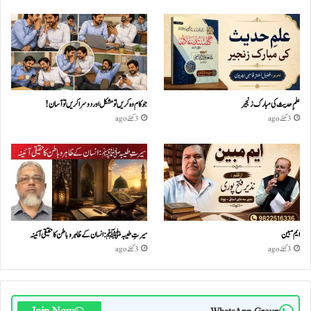
علمِ حدیث کی مبارک زنجیر
جو کام وہ کریں تو مشکل اور دوسرا کریں تو آسان !
3 گھنٹے ago
3 گھنٹے ago
ایم مبین
سیرتِ طیبہﷺ: انسان کے ظاہر و باطن کا حقیقی آئینہ
3 گھنٹے ago
3 گھنٹے ago