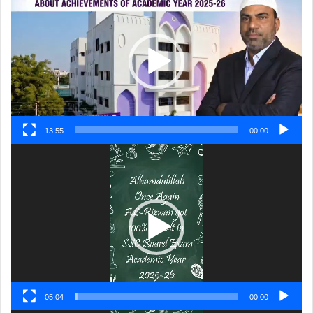
پلیئر
13:55
00:00
ویڈیو
پلیئر
05:04
00:00