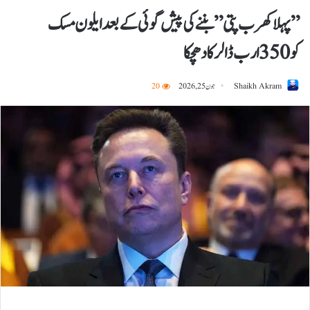
”پہلا کھرب پتی ”بننے کی پیش گوئی کے بعد ایلون مسک
کو 350 ارب ڈالر کا دھچکا
Shaikh Akram
جون 25, 2026
20