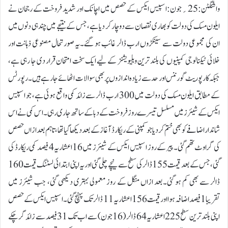
واشنگٹن:25؍جون:اسپیس ایکس کے حصص میں اچانک اور شدید فروخت کے رجحان نے
ایلون مسک کی دولت کو بھاری نقصان سے دوچار کر دیا ہے، جس کے نتیجے میں چند ہی دنوں میں
ان کی مجموعی دولت سے سینکڑوں ارب ڈالر غائب ہو گئے۔یہ صورتحال مصنوعی ذہانت اور
خلائی ٹیکنالوجی کمپنیوں کی بلند ترین ویلیویشنز کے لیے ایک سخت امتحان قرار دی جا رہی ہے،
جبکہ کارپوریٹ گورننس اور حد سے زیادہ اندازوں پر بھی سوالات اٹھائے جا رہے ہیں۔رپورٹس
کے مطابق ایلون مسک کی دولت میں 300 ارب ڈالر سے زائد کمی واقع ہوئی ہے، جو اسپیس
ایکس کے شیئرز میں مسلسل تیسرے روز فروخت کے دبا کے ساتھ جاری رہی۔ اس کمی نے اس
شاندار اضافے کو بھی ختم کر دیا جو کمپنی کے ریکارڈ آغاز کے بعد دیکھا گیا تھا، تاہم بعد ازاں حصص
کی گراوٹ تھم گئی۔پیر کے روز اسپیس ایکس کے شیئرز میں 16اعشاریہ4 فیصد کمی ریکارڈ کی
گئی، جس کے بعد قیمت 155 ڈالر کی سطح سے نیچے چلی گئی اور یہ اپنی ابتدائی لسٹنگ قیمت 160
ڈالر سے بھی کم ہو گئی۔بعد ازاں منگل کے روز معمولی بہتری دیکھی گئی، جب شیئرز میں
تقریبا 1 فیصد اضافہ ہوا اور قیمت 156اعشاریہ11 ڈالر تک پہنچ گئی۔اسپیس ایکس کے حصص
اپنی بلند ترین سطح 225اعشاریہ64 ڈالر (16 جون) سے اب تک 31 فیصد سے زائد گر چکے