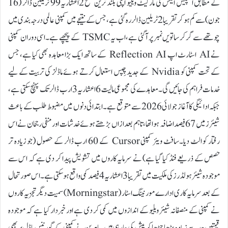
کے مطابق اسپیس ایکس کی مارکیٹ ویلیو اپنی بلند ترین سطح 2اعشاریہ99 ٹریلین ڈالر (16
جون) سے کم ہو کر تقریبا 2 ٹریلین ڈالر رہ گئی ہے، جس کے نتیجے میں کمپنی عالمی درجہ بندی میں
چوتھے سے گر کر ساتویں نمبر پر آ گئی ہے، اب یہ TSMC کے پیچھے ہے۔اسی دوران کمپنی
نے AI اسٹارٹ اپ Reflection AI کے ساتھ ایک بڑا معاہدہ بھی کیا ہے، جس
کے تحت کمپنی کو Nvidia کے جدید چِپس استعمال کرتے ہوئے ماڈلز کی تربیت کے لیے
خدمات فراہم کی جائیں گی۔معاہدے کی مجموعی مالیت 6اعشاریہ3 ارب ڈالر تک پہنچ سکتی ہے،
جبکہ ادائیگی کا آغاز جولائی 2026 سے متوقع ہے۔ابتدائی دنوں میں مضبوط طلب کے باعث
شیئرز میں 67 فیصد اضافہ ہوا تھا، تاہم بعد ازاں بڑھتے ہوئے خدشات اور منفی رجحان نے اس
رفتار کو الٹ دیا۔سافٹ ویئر کمپنی Cursor کے 60 ارب ڈالر کے حصول (جو زیادہ تر
حصص کے ذریعے فنڈ کیا گیا ہے) نے سرمایہ کاروں میں تشویش پیدا کر دی ہے کہ اس سے
موجودہ شیئر ہولڈرز کی ملکیت میں تقریبا 3اعشاریہ4 فیصد کمی واقع ہو سکتی ہے۔اس صورتحال
کے بعد سرمایہ کاری ادارے مورنینگ اسٹار (Morningstar) سمیت دیگر تجزیہ کاروں
نے کمپنی کے منصفانہ شیئر ویلیو کے اندازوں میں کمی کر دی ہے اور خبردار کیا ہے کہ موجودہ