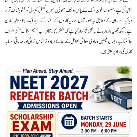
قیمتیں حد سے زیادہ بڑھا چڑھا کر پیش کی جا رہی ہیں۔ماہرین نے کمپنی کے گورننس ماڈل پر بھی
تنقید کی ہے، خصوصا ایلون مسک کے پاس ووٹنگ حقوق پر تقریبا مکمل کنٹرول کو تشویشناک قرار
دیا گیا ہے۔ان کے مطابق یہ صورتحال سرمایہ کاروں کے اعتماد کے لیے ایک بڑا سوالیہ نشان
ہے۔کچھ تجزیہ کاروں نے یہ بھی خبردار کیا ہے کہ شیئرز کا رجحان اب ”میم اسٹاک” کی طرف
جا سکتا ہے، جہاں قیمتیں بنیادی معاشی عوامل کے بجائے زیادہ تر قیاس آرائی اور جذباتی سرمایہ
کاری کی بنیاد پر چلتی ہیں۔