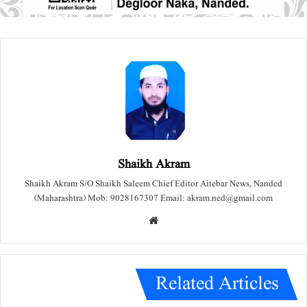
Shaikh Akram
Shaikh Akram S/O Shaikh Saleem Chief Editor Aitebar News, Nanded
(Maharashtra) Mob: 9028167307 Email: akram.ned@gmail.com
We
bsit
e
Related Articles