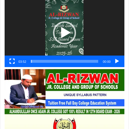
ویڈیو
پلیئر
03:52
00:00