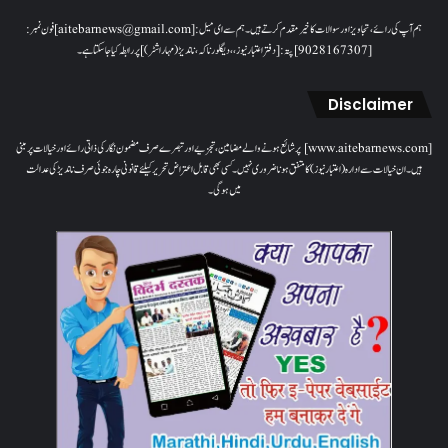
ہم آپ کی رائے، تجاویز اور سوالات کا خیرمقدم کرتے ہیں۔ ہم سےای میل: [aitebarnews@gmail.com]فون نمبر:
[9028167307]پتہ: [دفتر اعتبار نیوز، ، دیگلور ناکہ، ناندیڑ(مہاراشٹر) ] پر رابطہ کیا جاسکتا ہے۔
Disclaimer
[www.aitebarnews.com] پر شائع ہونے والے مضامین، تجزیے اور تبصرے صرف مضمون نگار کی ذاتی رائے اور خیالات پر مبنی
ہیں۔ ان خیالات سے ادارہ (اعتبار نیوز) کا متفق ہونا ضروری نہیں۔ کسی بھی قابل اعتراض تحریر کیلئے قانونی چارہ جوئی صرف ناندیڑ کی عدالت
میں ہوگی۔