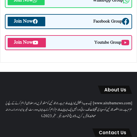
Join Now
WhatsApp Group
Join Now
Facebook Group
Join Now
Youtube Group
About Us
[www.aitebarnews.com] ایک جدید ڈیجیٹل نیوز پلیٹ فارم ہے۔ جو قارئین کو مستند خبریں اور مضامین فراہم کرنے کے لیے پُر
عزم ہے۔ ہمارا مقصدقارئین کو معیاری تخلیقات تک رسائی اور انہیں ایک ایسا پلیٹ فارم فراہم کرنا ہے جہاں وہ درست، غیر جانبدار اور ذمہ دارانہ
صحافت کا تجربہ کریں۔( تاریخ اشاعت : یکم؍ ستمبر 2023ء)
Contact Us