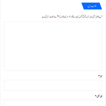
جواب دیں
آپ کا ای میل ایڈریس شائع نہیں کیا جائے گا۔
ضروری خانوں کو
*
سے نشان زد کیا گیا ہے
ت
ب
ص
ر
ہ
*
نام
*
ای میل
*