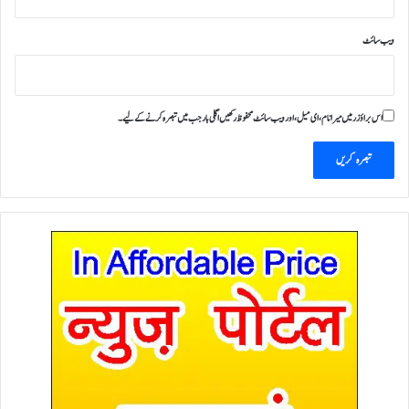
ویب‌ سائٹ
اس براؤزر میں میرا نام، ای میل، اور ویب سائٹ محفوظ رکھیں اگلی بار جب میں تبصرہ کرنے کےلیے۔