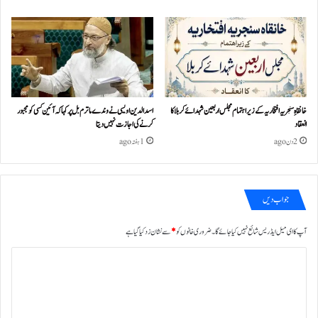
خانقاہِ سنجریہ افتخاریہ کے زیراہتمام مجلس اربعین شہدائے کربلا کا
اسد الدین اویسی نے وندے ماترم بل پر کہا کہ آئین کسی کو مجبور
انعقاد
کرنے کی اجازت نہیں دیتا
2 دن ago
1 ہفتہ ago
جواب دیں
آپ کا ای میل ایڈریس شائع نہیں کیا جائے گا۔
ضروری خانوں کو
*
سے نشان زد کیا گیا ہے
ت
ب
ص