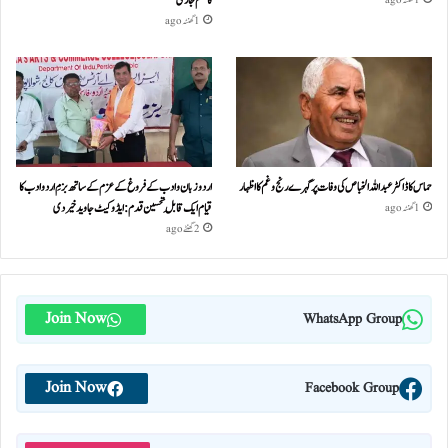
کا حکم جاری
1 گھنٹہ ago
1 گھنٹہ ago
حماس کا ڈاکٹر عبداللہ الخباص کی وفات پر گہرے رنج وغم کااظہار
اردو زبان و ادب کے فروغ کے عزم کے ساتھ بزمِ اردو ادب کا
قیام ایک قابلِ تحسین قدم : ایڈوکیٹ جاوید خیردی
1 گھنٹہ ago
2 گھنٹے ago
Join Now
WhatsApp Group
Join Now
Facebook Group