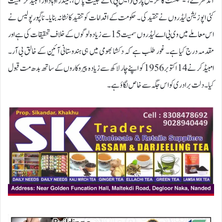
آندھرے، نیشنلسٹ کانگریس پارٹی (ایس پی) کے جینت پاٹل، جتیندر اوہاد اور امبیڈکر سمیت
کئی اپوزیشن لیڈروں نے تنقید کی۔ حکومت کے اقدامات کو تنقید کا نشانہ بنایا۔ ناگپور پولیس نے
اس معاملے میں وی بی اے لیڈروں سمیت 15 سے زیادہ لوگوں کے خلاف تحقیقات کی ہے اور
مقدمہ درج کیا ہے۔ غور طلب ہے کہ دکشا بھومی میں ہی ہندوستانی آئین کے خالق بی آر۔
امبیڈکر نے 14 اکتوبر 1956 کو اپنے چار لاکھ سے زیادہ پیروکاروں کے ساتھ بدھ مت قبول
کیا۔ دلت برادری کو اس جگہ سے خاص لگاؤ ہے۔