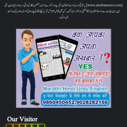
[www.aitebarnews.com] پر شائع ہونے والے مضامین، تجزیے اور تبصرے صرف مضمون نگار کی ذاتی رائے اور خیالات پر مبنی
ہیں۔ ان خیالات سے ادارہ (اعتبار نیوز) کا متفق ہونا ضروری نہیں۔ کسی بھی قابل اعتراض تحریر کیلئے قانونی چارہ جوئی صرف ناندیڑ کی عدالت
میں ہوگی۔
Our Visitor