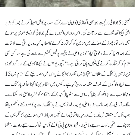
ممبئی: 5 جولائی:ونچیت بہوجن اگھاڑی (وی بی اے) کے صدر پرکاش امبیڈکر نے جمعہ کو وزیر
اعلیٰ ایکناتھ شندے سے ملاقات کی۔ اس دوران انہوں نے یکم جولائی کو دیکشا بھومی پر ہوئے
تشدد اور توڑ پھوڑ کے معاملے میں ملزمین کو گرفتار نہ کرنے کا مطالبہ کیا۔ وزیراعلیٰ سے ملاقات
کے بعد امبیڈکر نے دعویٰ کیا، ’’وزیر اعلیٰ نے ناگپور پولیس کمشنر سے بات کی ہے اور کسی بھی
ملزم کو گرفتار نہ کرنے کی یقین دہانی کرائی ہے۔‘‘ ناگپور پولیس نے دیکشا بھومی کے ارد گرد مجوزہ
زیر زمین پارکنگ کے خلاف احتجاج میں تشدد بھڑکانے یا اس میں حصہ لینے کے الزام میں 15
سے زیادہ لوگوں کے خلاف مقدمہ درج کیا ہے۔ کیس میں مظاہرین کا کہنا تھا کہ پارکنگ سے
دنیا کا سب سے بڑا کھوکھلا بنایا گیا۔اس سے سٹوپا (گنبد) کے استحکام کو خطرہ لاحق ہو سکتا ہے۔
ہنگامہ آرائی کے بعد نائب وزیر اعلی دیویندر فڈنویس نے پارکنگ لاٹ پر کام روکنے کا حکم دیا تھا
جب تک کہ متعلقہ فریقوں کے درمیان اتفاق رائے نہیں ہو جاتا۔ اس معاملے پر، کانگریس کے
نانا پٹولے، نتن راوت، وجے وڈیٹیوار، شیوسینا (یو بی ٹی) کے آدتیہ ٹھاکرے، سنجے راوت، سشما