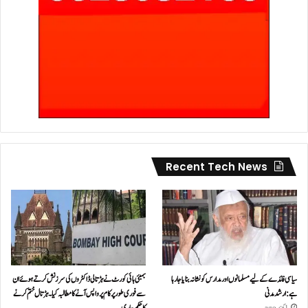
Recent Tech News
سیاسی فائدے کے لیے مسلمانوں اور مدارس کو نشانہ بنایا جا رہا
بمبئی ہائی کورٹ نے ہڑتالی ڈاکٹروں کی سرزنش کرتے ہوئے ان
ہے: ارشد مدنی
سے فوری طور پر کام پر واپس آنے کا مطالبہ کیا۔ہڑتال ختم کرنے