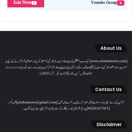
Join Now
Youtube Group
About Us
[www.aitebarnews.com] ایک جدید ڈیجیٹل نیوز پلیٹ فارم ہے۔ جو قارئین کو مستند خبریں اور مضامین فراہم کرنے کے لیے پُر
عزم ہے۔ ہمارا مقصدقارئین کو معیاری تخلیقات تک رسائی اور انہیں ایک ایسا پلیٹ فارم فراہم کرنا ہے جہاں وہ درست، غیر جانبدار اور ذمہ دارانہ
صحافت کا تجربہ کریں۔( تاریخ اشاعت : یکم؍ ستمبر 2023ء)
Contact Us
ہم آپ کی رائے، تجاویز اور سوالات کا خیرمقدم کرتے ہیں۔ ہم سےای میل: [aitebarnews@gmail.com]فون نمبر:
[9028167307]پتہ: [دفتر اعتبار نیوز، ، دیگلور ناکہ، ناندیڑ(مہاراشٹر) ] پر رابطہ کیا جاسکتا ہے۔
Disclaimer