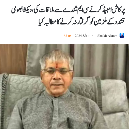
پرکاش امبیڈکر نے سی ایم شندے سے ملاقات کی، دیکشا بھومی
تشدد کے ملزمین کو گرفتار نہ کرنے کا مطالبہ کیا
Shaikh Akram
جولائی 5, 2024
63