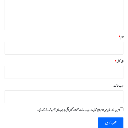
ر
ہ
*
نام
*
ای میل
*
ویب‌ سائٹ
اس براؤزر میں میرا نام، ای میل، اور ویب سائٹ محفوظ رکھیں اگلی بار جب میں تبصرہ کرنے کےلیے۔