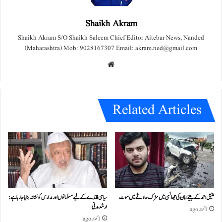
Shaikh Akram
Shaikh Akram S/O Shaikh Saleem Chief Editor Aitebar News, Nanded
(Maharashtra) Mob: 9028167307 Email: akram.ned@gmail.com
We
bsit
e
Related Articles
عتیق احمد کے بیٹے ابان کی جھانسی میں سڑک حادثے میں موت
سیاسی فائدے کے لیے مسلمانوں اور مدارس کو نشانہ بنایا جا رہا ہے:
ارشد مدنی
1 گھنٹہ ago
1 گھنٹہ ago