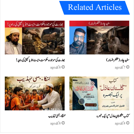
Related Articles
سفید چادر( مختصر افسانہ)
بھارت کی موجودہ حکومت،ایسٹ انڈیا کمپنی کی راہ پر!
7 گھنٹے ago
8 گھنٹے ago
کتاب "گلستانِ عادل” پر ایک تبصرہ
گنگا-جمنی تہذیب
8 گھنٹے ago
8 گھنٹے ago