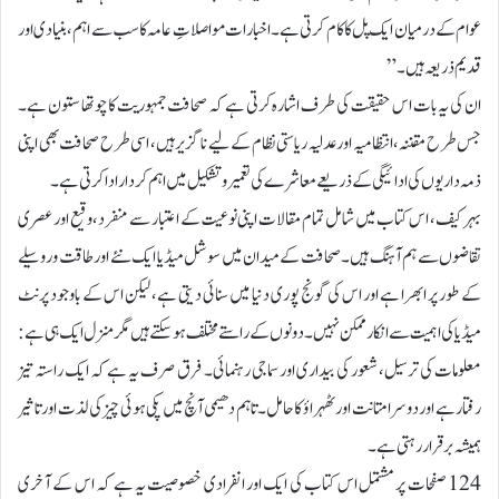
عوام کے درمیان ایک پل کا کام کرتی ہے۔ اخبارات مواصلاتِ عامہ کا سب سے اہم، بنیادی اور
قدیم ذریعہ ہیں۔”
ان کی یہ بات اس حقیقت کی طرف اشارہ کرتی ہے کہ صحافت جمہوریت کا چوتھا ستون ہے۔
جس طرح مقننہ، انتظامیہ اور عدلیہ ریاستی نظام کے لیے ناگزیر ہیں، اسی طرح صحافت بھی اپنی
ذمہ داریوں کی ادائیگی کے ذریعے معاشرے کی تعمیر و تشکیل میں اہم کردار ادا کرتی ہے۔
بہرکیف، اس کتاب میں شامل تمام مقالات اپنی نوعیت کے اعتبار سے منفرد، وقیع اور عصری
تقاضوں سے ہم آہنگ ہیں۔ صحافت کے میدان میں سوشل میڈیا ایک نئے اور طاقت ور وسیلے
کے طور پر ابھرا ہے اور اس کی گونج پوری دنیا میں سنائی دیتی ہے، لیکن اس کے باوجود پرنٹ
میڈیا کی اہمیت سے انکار ممکن نہیں۔ دونوں کے راستے مختلف ہو سکتے ہیں مگر منزل ایک ہی ہے:
معلومات کی ترسیل، شعور کی بیداری اور سماجی رہنمائی۔ فرق صرف یہ ہے کہ ایک راستہ تیز
رفتار ہے اور دوسرا متانت اور ٹھہراؤ کا حامل۔ تاہم دھیمی آنچ میں پکی ہوئی چیز کی لذت اور تاثیر
ہمیشہ برقرار رہتی ہے۔
124 صفحات پر مشتمل اس کتاب کی ایک اور انفرادی خصوصیت یہ ہے کہ اس کے آخری