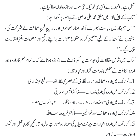
عمل ہے۔ انہوں نے اکیڈمی کو ایک نئی سمت اور تازہ ولولہ عطا کیا ہے۔
کتاب کے پیش لفظ میں مفتی محمد علی قاضی نے بجا طور پر لکھا ہے:
"اس سیمینار میں ریاست بھر سے آٹھ ممتاز صحافیوں اور ماہرینِ فنِ صحافت نے شرکت کی،
جنہوں نے سیمینار کے لیے متعین کردہ متنوع عنوانات پر اپنے وقیع اور معلومات افزا مقالات
پیش کیے۔”
کتاب میں شامل مقالات کی فہرست پر نظر ڈالنے سے اندازہ ہوتا ہے کہ یہ تمام قلم کار اردو اور
اردو صحافت کے مخلص خدمت گزار اور مجاہد ہیں:
1۔ کرناٹک میں اردو صحافت: نامہ نگاری کے عصری تقاضے — رفیع بھنڈاری
2۔ کرناٹک میں اردو کی ادبی خدمات — ڈاکٹر انیس صدیقی
3۔ کرناٹک میں ادبی صحافت اور روزنامہ سالار، بنگلور — عبدالرحمان مصور
4۔ کرناٹک کی اردو صحافت اور خواتین — ڈاکٹر فریدہ رحمت اللہ
5۔ کرناٹک میں اردو اخبارات، پرنٹ میڈیا کی موجودہ صورتِ حال، قارئین کا ردِعمل اور ممکنہ
امکانات — مدثر احمد