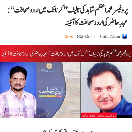
پروفیسر محمد اعظم شاہد کی تالیف ’’کرناٹک میں اردو صحافت‘‘:
عہدِ حاضر کی اردو صحافت کا آئینہ
Shaikh Akram
جولائی 6, 2026
28