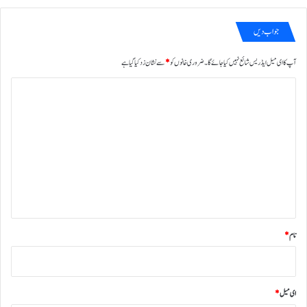
جواب دیں
آپ کا ای میل ایڈریس شائع نہیں کیا جائے گا۔
ضروری خانوں کو
*
سے نشان زد کیا گیا ہے
ت
ب
ص
ر
ہ
*
نام
*
ای میل
*