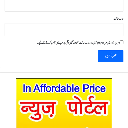
ویب‌ سائٹ
اس براؤزر میں میرا نام، ای میل، اور ویب سائٹ محفوظ رکھیں اگلی بار جب میں تبصرہ کرنے کےلیے۔