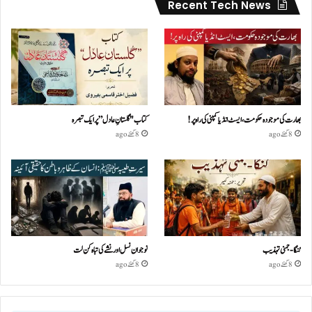
Recent Tech News
بھارت کی موجودہ حکومت،ایسٹ انڈیا کمپنی کی راہ پر!
کتاب "گلستانِ عادل” پر ایک تبصرہ
8 گھنٹے ago
8 گھنٹے ago
گنگا-جمنی تہذیب
نوجوان نسل اور نشے کی تباہ کن لت
8 گھنٹے ago
8 گھنٹے ago