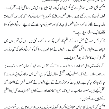
"کسی بھی متمدن معاشرے کی فکری بالیدگی اور تہذیبی بیداری میں رسائل ایک متحرک اور
فعال قوت کا درجہ رکھتے ہیں۔ رسالہ محض اوراق کا مجموعہ یا معلومات کی فراہمی کا ذریعہ نہیں ہوتا
بلکہ یہ نئے افکار کی نمو، سماجی شعور کی بیداری اور عصری مباحث کے ذریعے انسانی ذہن کو جلا
بخشنے کا ایک مؤثر وسیلہ ہے۔”
ڈاکٹر انیس صدیقی محض اردو کے قلم کار نہیں بلکہ اردو کے عاشق ہیں۔ ان کی تحریروں میں
زبان سے والہانہ وابستگی جھلکتی ہے۔ انہوں نے بجا طور پر رسائل کو انسانی ذہن کی آبیاری اور
فکری تربیت کا مؤثر ذریعہ قرار دیا ہے۔
’’کرناٹک میں ادبی صحافت اور روزنامہ سالار‘‘ کے عنوان سے عبدالرحمان مصور، نائب مدیر
روزنامہ سالار، نے ایک معلوماتی اور تحقیقی مقالہ پیش کیا ہے جس میں سالار کی ادبی خدمات کا
جامع جائزہ لیا گیا ہے۔ اپنی بات کو مؤثر بنانے کے لیے انہوں نے مختلف شعرا کے اشعار بھی
نقل کیے ہیں۔ مصور صاحب درس و تدریس، صحافت اور ادب تینوں شعبوں سے گہری وابستگی
رکھتے ہیں۔ وہ لکھتے ہیں:
"کسی بھی جمہوری نظام میں صحافت کا کردار کلیدی اور نہایت ذمہ دارانہ ہوتا ہے۔ یہ حکومت اور