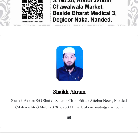
Shaikh Akram
Shaikh Akram S/O Shaikh Saleem Chief Editor Aitebar News, Nanded
(Maharashtra) Mob: 9028167307 Email: akram.ned@gmail.com
We
bsit
e