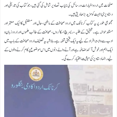
صفحات میں اردو اخبارات و رسائل کی نایاب تصاویر شامل کی گئی ہیں، جو کتاب کی تاریخی اور
دستاویزی اہمیت کو مزید بڑھا دیتی ہیں۔
مجموعی طور پر یہ کتاب کرناٹک میں اردو صحافت کے ماضی، حال اور مستقبل کا ایک معتبر اور
مستند حوالہ ہے۔ تحقیق کے طلبہ، ریسرچ اسکالروں، صحافت کے طالب علموں اور اردو زبان و
ادب سے وابستہ افراد کے لیے یہ ایک قیمتی تحفہ ہے۔ بلا شبہ یہ تصنیف اردو صحافت کے باب میں
ایک اہم اور خوش آئند اضافہ ہے اور آنے والے دنوں میں اس موضوع پر کام کرنے والوں کے
لیے رہنما دستاویز کی حیثیت اختیار کرے گی۔