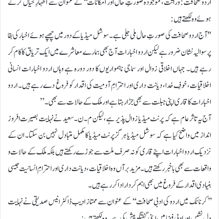
اردو صحافت: وراثت، موجودہ صورتِ حال اور امکانات‘‘ کے عنوان سے اظہارِ خیال کرتے
ہوئے وہ لکھتے ہیں:
"آج اردو صحافت کی صورتِ حال ملی جلی ہے۔ سوشل میڈیا کے دور میں چھپے ہوئے اخبار کی بقا
پر سوالیہ نشان ضرور ہے لیکن اردو اخبارات آج بھی ہمارے معاشرے میں ایک تریاق کا کام کر
رہے ہیں۔ جہاں اخلاقی زوال اور سماجی ناہمواریوں کا دور دورہ ہے وہاں اردو اخبارات انسانی
اخلاقیات، خوفِ خدا، دیانت داری اور احترامِ آدمیت کی اقدار کو فروغ دے رہے ہیں۔ اردو
اخبارات کا قاری اپنی جبلت سے بھی جڑا رہتا ہے اور ملک کے حالات سے بھی۔”
آج یہ تاثر عام ہے کہ پرنٹ میڈیا زوال پذیر ہے، لیکن م۔ن۔ سعید نے نہایت بصیرت افروز
انداز میں واضح کیا ہے کہ سوشل میڈیا ہرگز پرنٹ میڈیا کا مکمل متبادل نہیں بن سکتا۔ ان کے
نزدیک اردو اخبارات اپنے قاری کو نہ صرف ملت سے جوڑے رکھتے ہیں بلکہ ملک کے حالات و
واقعات سے بھی باخبر رکھتے ہیں۔ مزید برآں وہ اخلاقیات، دیانت داری اور احترامِ انسانیت جیسی
بنیادی اقدار کے فروغ میں بھی اہم کردار ادا کر رہے ہیں۔
’’کرناٹک میں اردو کی ادبی صحافت‘‘ کے عنوان سے ممتاز ادیب ڈاکٹر انیس صدیقی نے نہایت
دل نشیں اور ادبی فضا میں اپنی گفتگو پیش کی ہے۔ وہ لکھتے ہیں: