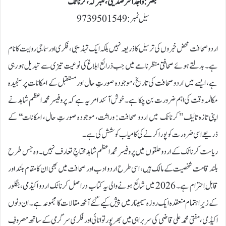
مبصر: واجد اختر صدیقی، گلبرگہ، کرناٹک
سیل نمبر: 9739501549
اردو صحافت محض خبروں کی ترسیل کا ذریعہ نہیں بلکہ ایک تہذیبی، فکری اور سماجی روایت کا نام
ہے۔ بدلتے ہوئے صحافتی منظرنامے میں جب ذرائع ابلاغ کی نوعیت تیزی سے تبدیل ہو رہی
ہے، ایسے میں اردو صحافت کی تاریخ، موجودہ صورتِ حال اور مستقبل کے امکانات پر سنجیدہ
مکالمہ وقت کی اہم ضرورت بن چکا ہے۔ خوش آئند امر یہ ہے کہ پروفیسر محمد اعظم شاہد نے
اپنی تازہ تالیف ’’کرناٹک میں اردو صحافت: وراثت، موجودہ صورتِ حال، امکانات‘‘ کے
ذریعے اسی ضرورت کو پورا کرنے کی کامیاب کوشش کی ہے۔
ریاست کرناٹک کے اردو حلقوں میں پروفیسر محمد اعظم شاہد محتاجِ تعارف نہیں۔ وہ جس طرح
بلند قامت شخصیت کے مالک ہیں، اسی طرح اردو ادب اور صحافت میں بھی ان کا مقام بلند اور
قابلِ احترام ہے۔ 2026 میں شائع ہونے والی یہ کتاب دراصل کرناٹک اردو اکیڈمی، بنگلور
کے زیرِ اہتمام منعقدہ ایک روزہ سیمینار میں پیش کیے گئے آٹھ مقالات کا مجموعہ ہے۔ ان دنوں
اکیڈمی، مفتی محمد علی قاضی کی سربراہی میں بھرپور توانائی اور فکری سرگرمی کے ساتھ مصروفِ