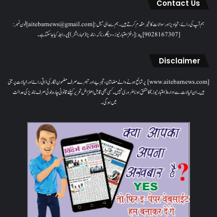
Contact Us
ہم آپ کی رائے، تجاویز اور سوالات کا خیرمقدم کرتے ہیں۔ ہم سےای میل: [aitebarnews@gmail.com]فون نمبر:
[9028167307]پتہ: [دفتر اعتبار نیوز، ، دیگلور ناکہ، ناندیڑ(مہاراشٹر) ] پر رابطہ کیا جاسکتا ہے۔
Disclaimer
[www.aitebarnews.com] پر شائع ہونے والے مضامین، تجزیے اور تبصرے صرف مضمون نگار کی ذاتی رائے اور خیالات پر مبنی
ہیں۔ ان خیالات سے ادارہ (اعتبار نیوز) کا متفق ہونا ضروری نہیں۔ کسی بھی قابل اعتراض تحریر کیلئے قانونی چارہ جوئی صرف ناندیڑ کی عدالت
میں ہوگی۔