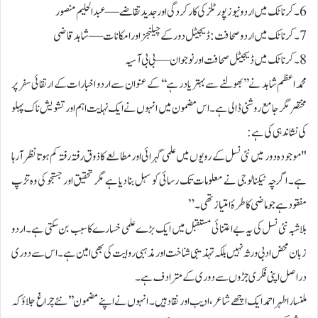
6۔ کرناٹک میں اردو نیوز پورٹلز کی کارکردگی اور جدید تقاضے — عبدالحلیم منصور
7۔ کرناٹک میں اردو صحافت: ڈیجیٹل دور کے چیلنجز اور امکانات — شاہد قاضی
8۔ کرناٹک میں ڈیجیٹل صحافت اور نوجوان — بی بی آسیہ
محمد اعظم شاہد نے ’’بھولنے سے بہتر یاد رہے‘‘ کے عنوان سے اردو اخبارات کے ارتقائی سفر پر
مختصر مگر جامع روشنی ڈالی ہے۔ اس مضمون میں انہوں نے ایک نہایت اہم اور تشویش ناک پہلو
کی نشاندہی کی ہے:
"موجودہ دور میں نئی نسل کے رویوں میں علمی گہرائی اور مطالعے کا ذوق رفتہ رفتہ کم ہوتا نظر آ رہا
ہے۔ اگرچہ ٹیکنالوجی نے معلومات تک رسائی کو سہل بنا دیا ہے مگر تحقیق اور جستجو کی وہ تڑپ
مفقود ہے جو ماضی کا طرۂ امتیاز تھی۔”
بلاشبہ نئی نسل کی یہ بے اعتنائی مستقبل میں ایک بڑے علمی خسارے کا سبب بن سکتی ہے۔ اردو
زبان محض ادبی ورثہ نہیں بلکہ تہذیبی شناخت اور مذہبی روایت کی بھی امین ہے۔ اس سے دوری
دراصل اپنی فکری جڑوں سے دوری کے مترادف ہے۔
ملنسار اطہر احمد ایک اچھے شاعر، ادیب اور نقاد ہیں۔ انہوں نے اپنے مضمون ’’نئے چراغ جلاؤ کہ