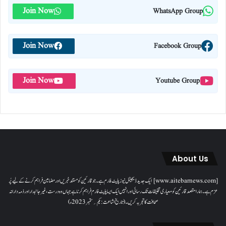
Join Now
WhatsApp Group
Join Now
Facebook Group
Join Now
Youtube Group
About Us
[www.aitebarnews.com] ایک جدید ڈیجیٹل نیوز پلیٹ فارم ہے۔ جو قارئین کو مستند خبریں اور مضامین فراہم کرنے کے لیے پُر
عزم ہے۔ ہمارا مقصدقارئین کو معیاری تخلیقات تک رسائی اور انہیں ایک ایسا پلیٹ فارم فراہم کرنا ہے جہاں وہ درست، غیر جانبدار اور ذمہ دارانہ
صحافت کا تجربہ کریں۔( تاریخ اشاعت : یکم؍ ستمبر 2023ء)