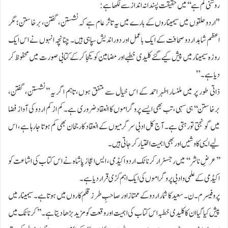
روشنی کم ہے‘‘ میں حقیقت پسندانہ انداز سے لکھا ہے:
"اردو حلقوں میں سیمیناروں کے بارے میں یہ تاثر عام ہے کہ نشستن، گفتن، برخاستن؛ مگر
اعظم شاہد اردو صحافت کے ایک باعمل اور دوراندیش سپاہی ہیں۔ چنانچہ انہوں نے اس ایک
روزہ سیمینار میں پیش کیے گئے کلیدی خطبے اور مضامین کو یکجا کرکے کتابی صورت میں محفوظ کر
دیا ہے۔”
ذاتی طور پر میں ملنسار اطہر احمد کے اس خیال سے متفق ہوں، تاہم اگر یہ ’’نشستن، گفتن،
برخاستن‘‘ ہی سہی، تب بھی ایسے پروگراموں کا انعقاد ضروری ہے۔ کم از کم اردو کی آواز فضا
میں گونجتی تو رہتی ہے۔ آج کل ادبی سرگرمیوں کے انعقاد کا رجحان بھی کم ہوتا جا رہا ہے، اس
لیے ایسی کاوشیں اور بھی اہمیت اختیار کر جاتی ہیں۔
’’عرضِ ناشر‘‘ میں رجسٹرار کرناٹک اردو اکیڈمی، ایس اعجاز پاشاہ نے اس کتاب کی اشاعت کو
اکیڈمی کے علمی و ادبی پروگراموں کی ایک اہم کڑی قرار دیا ہے۔
پروفیسر م۔ن۔ سعید کا شمار اردو کے ممتاز اور صاحبِ طرز قلم کاروں میں ہوتا ہے۔ سیمینار میں
پیش کیا گیا ان کا کلیدی خطبہ اس کتاب کی اہمیت اور وقعت کو مزید بڑھا دیتا ہے۔ ’’کرناٹک میں