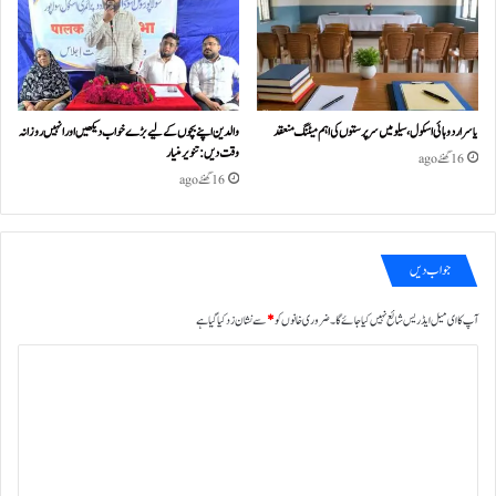
یاسر اردو ہائی اسکول، سیلو میں سرپرستوں کی اہم میٹنگ منعقد
والدین اپنے بچوں کے لیے بڑے خواب دیکھیں اور انہیں روزانہ
وقت دیں : تنویر منیار
16 گھنٹے ago
16 گھنٹے ago
جواب دیں
آپ کا ای میل ایڈریس شائع نہیں کیا جائے گا۔
ضروری خانوں کو
*
سے نشان زد کیا گیا ہے
ت
ب
ص
ر
ہ