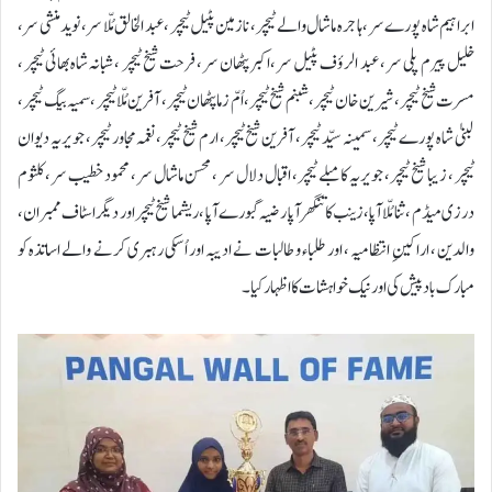
ابراہیم شاہ پورے سر ، ہاجرہ ماشال والے ٹیچر ، نازمین پٹیل ٹیچر ، عبد الخالق مُلّا سر ، نوید منشی سر ،
خلیل پیرم پلی سر ، عبد الرؤف پٹیل سر ،اکبر پٹھان سر ، فرحت شیخ ٹیچر ، شبانہ شاہ بھائی ٹیچر ،
مسرت شیخ ٹیچر، شیرین خان ٹیچر ، شبنم شیخ ٹیچر، اُمّ زما پٹھان ٹیچر ، آفرین مُلّا ٹیچر ، سمیہ بیگ ٹیچر ،
لبنیٰ شاہ پورے ٹیچر، سمینہ سیّد ٹیچر، آفرین شیخ ٹیچر، ارم شیخ ٹیچر، نغمہ مجاور ٹیچر، جویریہ دیوان
ٹیچر ، زیبا شیخ ٹیچر، جویریہ کامبلے ٹیچر، اقبال دلال سر ، محسن ماشال سر ، محمود خطیب سر ، کلثوم
درزی میڈم ، ثنا مُلّا آپا، زینب کاتنگھر آپا رضیہ گبورے آپا ، ریشما شیخ ٹیچر اور دیگر اسٹاف ممبران ،
والدین ، اراکینِ انتظامیہ ، اور طلباء و طالبات نے ادیبہ اور اُسکی رہبری کرنے والے اساتذہ کو
مبارک باد پیش کی اور نیک خواہشات کا اظہار کیا ۔