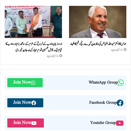
حماس کا ڈاکٹر عبداللہ الخباص کی وفات پر گہرے رنج وغم کااظہار
اردو زبان و ادب کے فروغ کے عزم کے ساتھ بزمِ اردو ادب کا
قیام ایک قابلِ تحسین قدم : ایڈوکیٹ جاوید خیردی
15 گھنٹے ago
16 گھنٹے ago
Join Now
WhatsApp Group
Join Now
Facebook Group
Join Now
Youtube Group