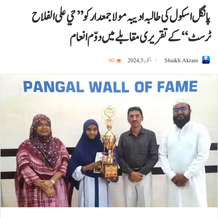
پانگل اسکول کی طالبہ ادیبہ مولا جمعدار کو ’’حي علی الفلاح
ٹرسٹ‘‘ کے تقریری مقابلے میں دوّم انعام
Shaikh Akram
اکتوبر 5, 2024
90