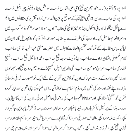
شولاپور5 اکتوبر( نامہ نگار آفرین شیخ)حي علی الفلاح ٹرسٹ سوشل اینڈ ویلفیئر چيریٹبل ٹرسٹ
شولاپور کی جانب سے سیرۃالنبی ﷺکے موقع پر بین المدارس اُردُو تقریری مقابلوں میں ایم
اے پانگل اینگلو اُردُو ہائی اسکول اینڈ جونیئر کالیج کی طالبہ’’ادیبہ مولا جمعدار‘‘ کو دوّم گروپ میں
دوسرا انعام حاصل کیا ۔ ادارہ ہذا کی طرف سے یہ مقابلہ مورخہ 4 اکتوبر کو، ایمپریل گارڈن میں
لیا گیا ۔ اِس مقابلے کے فوراً بعد تقسیمِ انعامات کا جلسہ میں حضرت مفتی عبد الحمید قاسمی صاحب ،
کلام حُسینی باشا پیرزادے صاحب ، ایڈوکیٹ ساجد شیخ صاحب ، محمد اسماعیل شیخ صاحب ، شفیع
شطاری صاحب ، سراج مومن صاحب ، محی الدین امبِل کھیچڑے ، وسيم ہارون شیخ اور مہمانوں
اور اراکین ادارہ کے دستِ مبارک ادیبہ کو بہترین تقریر کے لئے ایک خوبصورت ٹرافی ، ڈھائی
ہزار روپئے نقد اور سند کی شکل میں دوّم انعام سے نوازا گیا۔اس طلباء کی اپنی تحریر اور تیار کردہ
تقریر کو عظمیٰ اُستاد ٹیچر اور مولانا ناظم صاحب کی رہنمائی حاصل ہوئی۔ ادیبہ کی اس کامیابی پر ،
مدرسہ ہذا کے پرنسپل ڈاکٹر ہارون رشید باغبان سر ، معاون صدر مُدرِسہ ڈاکٹر ثريا پروین جاگیردار
ٹیچر، نکہت نلّا مندو ٹیچر، الطاف صدیقی سر ، ذاکر شاہ پورے سر ، ریاض سیّد سر ، وسیم نلّا مندو سر،
فوزیہ شیخ ٹیچر ، فرزانہ نداف ٹیچر ، محبوب سوداگر سر ، الیاس سوداگر سر، ادریس پیرم پلی سر ،