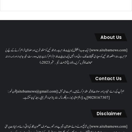
About Us
[www.aitebarnews.com] ایک جدید ڈیجیٹل نیوز پلیٹ فارم ہے۔ جو قارئین کو مستند خبریں اور مضامین فراہم کرنے کے لیے پُر
عزم ہے۔ ہمارا مقصدقارئین کو معیاری تخلیقات تک رسائی اور انہیں ایک ایسا پلیٹ فارم فراہم کرنا ہے جہاں وہ درست، غیر جانبدار اور ذمہ دارانہ
صحافت کا تجربہ کریں۔( تاریخ اشاعت : یکم؍ ستمبر 2023ء)
Contact Us
ہم آپ کی رائے، تجاویز اور سوالات کا خیرمقدم کرتے ہیں۔ ہم سےای میل: [aitebarnews@gmail.com]فون نمبر:
[9028167307]پتہ: [دفتر اعتبار نیوز، ، دیگلور ناکہ، ناندیڑ(مہاراشٹر) ] پر رابطہ کیا جاسکتا ہے۔
Disclaimer
[www.aitebarnews.com] پر شائع ہونے والے مضامین، تجزیے اور تبصرے صرف مضمون نگار کی ذاتی رائے اور خیالات پر مبنی