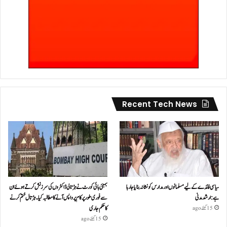
Recent Tech News
سیاسی فائدے کے لیے مسلمانوں اور مدارس کو نشانہ بنایا جا رہا
بمبئی ہائی کورٹ نے ہڑتالی ڈاکٹروں کی سرزنش کرتے ہوئے ان
ہے: ارشد مدنی
سے فوری طور پر کام پر واپس آنے کا مطالبہ کیا۔ہڑتال ختم کرنے
کا حکم جاری
15 گھنٹے ago
15 گھنٹے ago