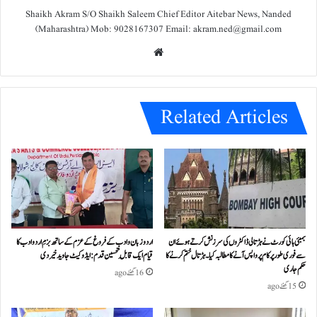
Shaikh Akram S/O Shaikh Saleem Chief Editor Aitebar News, Nanded
(Maharashtra) Mob: 9028167307 Email: akram.ned@gmail.com
We
bsit
e
Related Articles
بمبئی ہائی کورٹ نے ہڑتالی ڈاکٹروں کی سرزنش کرتے ہوئے ان
اردو زبان و ادب کے فروغ کے عزم کے ساتھ بزمِ اردو ادب کا
سے فوری طور پر کام پر واپس آنے کا مطالبہ کیا۔ہڑتال ختم کرنے کا
قیام ایک قابلِ تحسین قدم : ایڈوکیٹ جاوید خیردی
حکم جاری
16 گھنٹے ago
15 گھنٹے ago