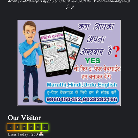
ہیں۔ ان خیالات سے ادارہ (اعتبار نیوز) کا متفق ہونا ضروری نہیں۔ کسی بھی قابل اعتراض تحریر کیلئے قانونی چارہ جوئی صرف ناندیڑ کی عدالت
میں ہوگی۔
Our Visitor
7
4
2
2
0
2
Users Today : 250