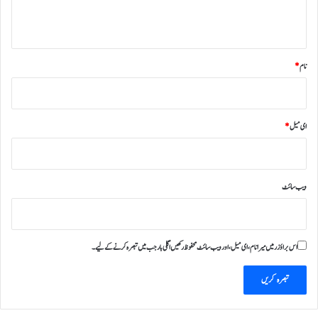
*
نام
*
ای میل
*
ویب‌ سائٹ
اس براؤزر میں میرا نام، ای میل، اور ویب سائٹ محفوظ رکھیں اگلی بار جب میں تبصرہ کرنے کےلیے۔