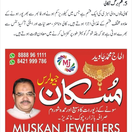
5. کلم برگ /کالی
کالی پتوں والی سبزی کی ایک قسم ہے جس میں کیلوریز کم ہونے اور فائبر سے بھرپور ہونے کے
علاوہ مختلف قسم کے غذائی اجزا ہوتے ہیں۔ کالی وٹامنز، معدنیات اور اینٹی آکسیڈنٹس سے
بھرے ہوتی ہے جو کہ بلڈ شوگر کو بہتر طور پر کنٹرول کرنے میں معاون ثابت ہوتے ہیں۔