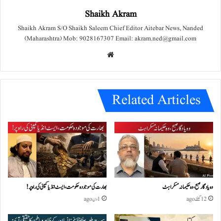
Shaikh Akram
Shaikh Akram S/O Shaikh Saleem Chief Editor Aitebar News, Nanded
(Maharashtra) Mob: 9028167307 Email: akram.ned@gmail.com
We
bsit
e
Related Articles
وہ یادگار صبح، وہ حکیمانہ مسکراہٹ
بھارت کی موجودہ حکومت،ایسٹ انڈیا کمپنی کی راہ پر!
12 گھنٹے ago
1 دن ago