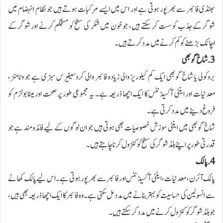
بھنڈی فائبر سے بھرپور ہوتی ہے اور اس میں ایسے مرکبات ہوتے ہیں جو نظام انہضام میں
شوگر کے جذب کو سست کر سکتے ہیں، جو خون میں شکر کی سطح کو مستحکم کرنے اور شوگر کے
اچانک بڑھنے کو کم کرنے میں مدد کرتے ہیں۔
3.شاخ گوبھی
بروکولی یا شاخ گوبھی ایک کم کیلوریز والی زیادہ فائبر والی کروسیفیرس سبزی ہے جو وٹامنز،
معدنیات اور اینٹی آکسیڈنٹس کا ایک اچھا ذریعہ ہے۔ یہ مجموعی طور پر صحت اور میٹابولزم کو
فروغ دینے میں مدد کرتی ہے۔
شاخ گوبھی میں اینٹی سوزش خصوصیات بھی ہوتی ہیں جو ان لوگوں کے لیے فائدہ مند ہے جو
قدرتی طور پر اپنے بلڈ شوگر کی سطح کو کنٹرول کرنا چاہتے ہیں۔
4. پالک
پالک آئرن، معدنیات، اینٹی آکسیڈنٹس اور فائبر سے بھرپور ہوتی ہے۔ اس لیے پالک کھانے
سے انسولین کی حساسیت کو بہتر بنانے میں مدد مل سکتی ہے۔ وہ فائبر کا ایک اچھا ذریعہ بھی ہیں،
جو بلڈ شوگر کو کنٹرول کرنے میں مدد کر سکتے ہیں۔