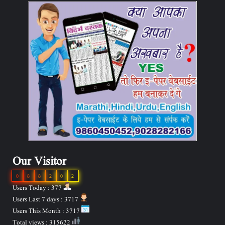
Our Visitor
0
8
8
2
0
2
Users Today : 377
Users Last 7 days : 3717
Users This Month : 3717
Total views : 315622