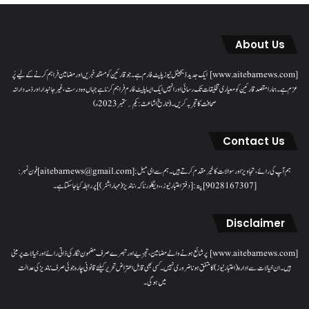
About Us
[www.aitebarnews.com] ایک جدید ڈیجیٹل نیوز پلیٹ فارم ہے۔ جو قارئین کو مستند خبریں اور مضامین فراہم کرنے کے لیے پُر
عزم ہے۔ ہمارا مقصدقارئین کو معیاری تخلیقات تک رسائی اور انہیں ایک ایسا پلیٹ فارم فراہم کرنا ہے جہاں وہ درست، غیر جانبدار اور ذمہ دارانہ
صحافت کا تجربہ کریں۔( تاریخ اشاعت : یکم؍ ستمبر 2023ء)
Contact Us
ہم آپ کی رائے، تجاویز اور سوالات کا خیرمقدم کرتے ہیں۔ ہم سےای میل: [aitebarnews@gmail.com]فون نمبر:
[9028167307]پتہ: [دفتر اعتبار نیوز، ، دیگلور ناکہ، ناندیڑ(مہاراشٹر) ] پر رابطہ کیا جاسکتا ہے۔
Disclaimer
[www.aitebarnews.com] پر شائع ہونے والے مضامین، تجزیے اور تبصرے صرف مضمون نگار کی ذاتی رائے اور خیالات پر مبنی
ہیں۔ ان خیالات سے ادارہ (اعتبار نیوز) کا متفق ہونا ضروری نہیں۔ کسی بھی قابل اعتراض تحریر کیلئے قانونی چارہ جوئی صرف ناندیڑ کی عدالت
میں ہوگی۔