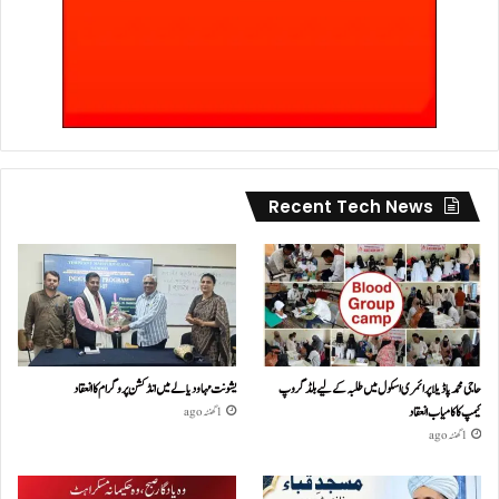
Recent Tech News
حاجی محمد پاڈیلا پرائمری اسکول میں طلبہ کے لیے بلڈ گروپ
یشونت مہا ودیالے میں انڈکشن پروگرام کا انعقاد
کیمپ کا کامیاب انعقاد
1 گھنٹہ ago
1 گھنٹہ ago