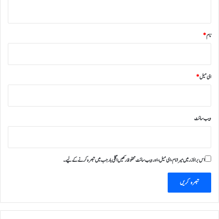
*
نام
*
ای میل
*
ویب‌ سائٹ
اس براؤزر میں میرا نام، ای میل، اور ویب سائٹ محفوظ رکھیں اگلی بار جب میں تبصرہ کرنے کےلیے۔