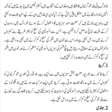
جو لوگ ہائی بلڈ شوگر لیول کا شکار ہیں وہ غذاں کے انتخاب میں اکثر الجھن میں پڑ جاتے ہیں کیونکہ
انہیں اندازہ لگانے میں مشکل پیش آتی ہے کہ آیا کون سی غذائیں ان کے لیے مفید ثابت ہوسکتی
ہیں۔ماہرین بتاتے ہیں کہ صحت مند سبزیوں کا استعمال کرتے ہوئے خوراک میں ردوبدل
کرکے مثبت نتائج حاصل کرنا ممکن ہے، جس سے انسولین کی سطح کو بہتر طریقے سے کنٹرول
کرنے میں مدد مل سکتی ہے اور اس سے خون میں شکر کی سطح کو کم کرنے میں بھی مدد ملتی ہے۔
ٹائمز آف انڈیا کے مطابق درج ذیل پانچ قسم کی سبزیاں انسولین کو منظم کرنے اور خون میں شکر
کی سطح کو کم کرنے میں بہت مدد کر سکتی ہیں۔
1. کریلا
کریلا فائبر سے بھرپور صحت بخش سبزیوں میں سے ایک ہے، جو قدرتی طور پر شوگر لیول کو
کنٹرول کرنے میں مددگار ثابت ہوتی ہے۔ کریلا میں ایسے مرکبات ہوتے ہیں جو گلوکوز کے
استعمال کو بہتر بنا سکتے ہیں اور انسولین کی حساسیت کو بڑھا سکتے ہیں۔ کریلا باقاعدگی سے کھانے
سے بلڈ شوگر کی سطح کو کم کرنے میں مدد مل سکتی ہے۔
2. بھنڈی