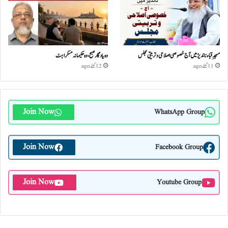
مسجدِ قباء ناندیڑ میں آج خصوصی اصلاحی و تربیتی مجلس
وہ یادگار صبح، وہ حکیمانہ مسکراہٹ
11 گھنٹے ago
12 گھنٹے ago
Join Now
WhatsApp Group
Join Now
Facebook Group
Join Now
Youtube Group