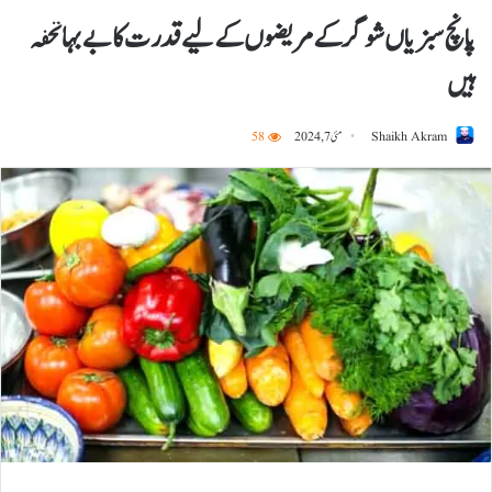
پانچ سبزیاں شوگر کے مریضوں کے لیے قدرت کا بے بہا تحفہ
ہیں
Shaikh Akram
مئی 7, 2024
58