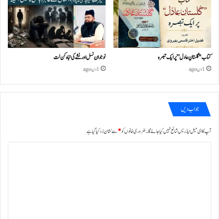
کتاب "گلستانِ عادل” پر ایک تبصرہ
نوجوان نسل اور نشے کی تباہ کن لت
1 دن ago
1 دن ago
جواب دیں
آپ کا ای میل ایڈریس شائع نہیں کیا جائے گا۔
ضروری خانوں کو
*
سے نشان زد کیا گیا ہے
ت
ب
ص
ر
ہ