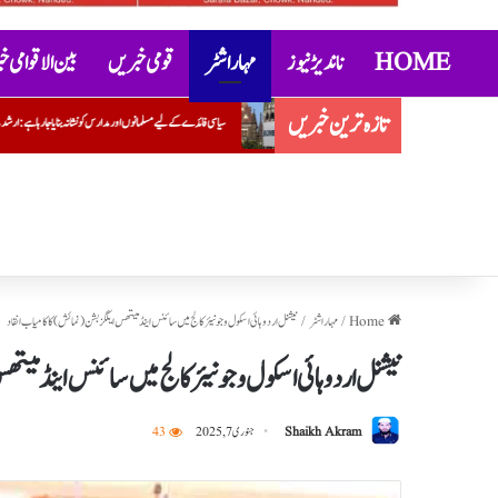
HOME
ناندیڑ نیوز
مہاراشٹر
قومی خبریں
بین الاقوامی 
تازہ ترین خبریں
سیاسی فائدے کے لیے مسلمانوں اور مدارس کو نشانہ بنایا جا رہا ہے: ارشد مدنی
عتیق احمد کے بیٹے ابان کی جھانسی میں س
Home
/
مہاراشٹر
/
نیشنل اردو ہائی اسکول و جونیئر کالج میں سائنس اینڈ میتھس ایکگزبشن ( نمائش) کا کامیاب انقاد
نیشنل اردو ہائی اسکول و جونیئر کالج میں سائنس اینڈ میتھ
Shaikh Akram
جنوری 7, 2025
43