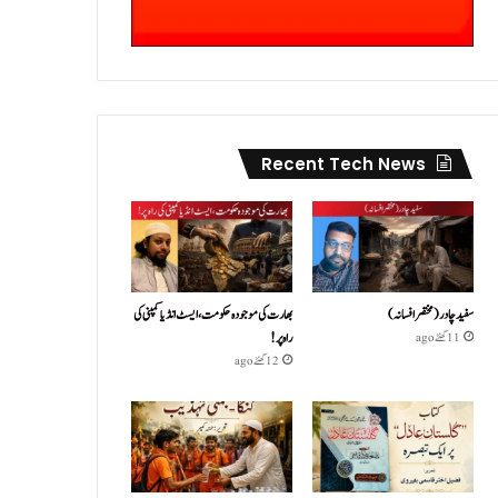
Recent Tech News
سفید چادر( مختصر افسانہ)
بھارت کی موجودہ حکومت،ایسٹ انڈیا کمپنی کی
راہ پر!
11 گھنٹے ago
12 گھنٹے ago