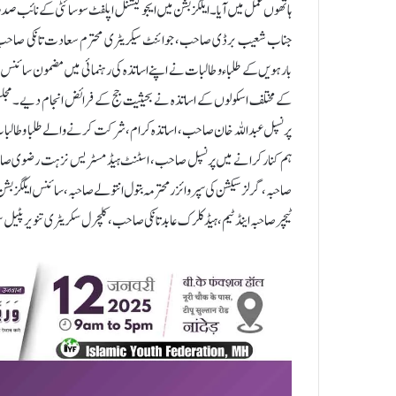
ہاتھوں عمل میں آیا۔ ایکگزبشن میں ایجوکیشنل اپلفٹ سوسائٹی کے نائب 
جناب شعیب برڈی صاحب، جوائنٹ سیکریٹری محترم سعادت تانکی صاحب 
بارہویں کے طلباء و طالبات نے اپنے اساتذہ کی رہنمائی میں مضمون سائن
کے مختلف اسکولوں کے اساتذہ نے بحیثیت جج کے فرائض انجام دیے۔ مجلس ا
پرنسپل عبداللہ خان صاحب ، اساتذہ کرام ، شرکت کرنے والے طلبا وطالبات ک
ہم کنار کرانے میں پرنسپل صاحب ، اسٹنٹ ہیڈمسٹریس نزہت رضوی صاحبہ، جون
صاحبہ ، گرلز سیکشن کی سپروائزر محترمہ بتول انتولے صاحبہ، سائنس ایکگزبشن کمی
ٹیچر صاحبہ اینڈ ٹیم، ہیڈ کلرک عابد تانکی صاحب، کلچرل سکریٹری تنویر پٹ