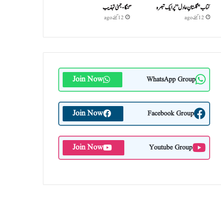
کتاب "گلستانِ عادل” پر ایک تبصرہ
گنگا-جمنی تہذیب
12 گھنٹے ago
12 گھنٹے ago
Join Now
WhatsApp Group
Join Now
Facebook Group
Join Now
Youtube Group