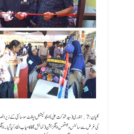
کلیان:7؍جنوری ( سیدشوکت علی) ایجوکیشنل اپلفٹ سوسائٹی کے زیر انصرا
کی غرض سے سائنس و میتھس ایکگزبشن ( نمائش) کا کامیاب انقاد کیا گیا ۔ا