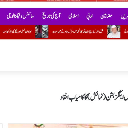
خبریں
مضامین
ادبی
اسلامی
آج کی تاریخ
سائنس و ٹیکنالوجی
ڑک حادثے میں موت
نوجوان نسل اور نشے کی تباہ کن لت
گنگا-جمنی تہذیب
کتاب "گ
س ایکگزبشن ( نمائش) کا کامیاب انقاد