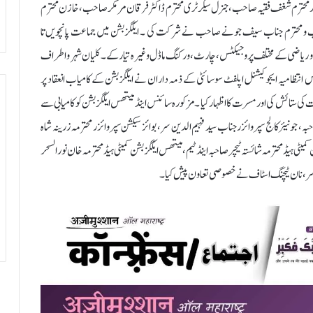
صدر محترم شغف فقیہ صاحب، جنرل سیکرٹری محترم ڈاکٹر فرقان مرمکر صاحب، خازن محترم
و محترم جناب سیف جونے صاحب نے شرکت کی ۔ ایکگزبشن میں جماعت پانچویں تا
س و ریاضی کے مختلف پروجیکٹس، چارٹ، ورکنگ ماڈل وغیرہ تیار کے۔ کلیان شہر و اطراف
نتظامیہ ایجوکیشنل اپلفٹ سوسائٹی کے ذمہ داران نے ایکگزبشن کے کامیاب انعقاد پر
ی ستائش کی اور مسرت کا اظہار کیا ۔ مزکورہ سائنس اینڈ میتھس ایکگزبشن کو کامیابی سے
یئر کالج سپروائزر جناب سید فہیم الدین سر، بوائز سیکشن سپروائزر محترمہ زرینہ شاہ
ٹی ہیڈ محترمہ شائستہ ٹیچر صاحبہ اینڈ ٹیم ، میتھس ایکگزبشن کمیٹی ہیڈ محترمہ خان نورالسحر
یل سر، نان ٹیچنگ اسٹاف نے خصوصی تعاون پیش کیا۔