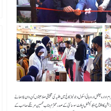
م ادارہ نیشنل اردو ہائی اسکول و جونیئر کالج میں طلبہ کی تخلیقی صلاحیتوں کو پروان چڑھانے
یکگزبشن کا افتتاح ایجوکیشنل اپلفٹ سوسائٹی کے صدر محترم جناب محسین مرسنگے صاحب کے