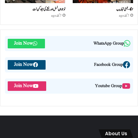
گنگا-جمنی تہذیب
نوجوان نسل اور نشے کی تباہ کن لت
7 گھنٹے ago
7 گھنٹے ago
Join Now
WhatsApp Group
Join Now
Facebook Group
Join Now
Youtube Group
About Us