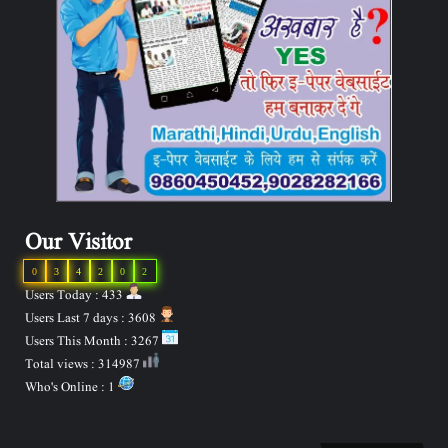
Our Visitor
0
3
4
2
0
2
Users Today : 433
Users Last 7 days : 3608
Users This Month : 3267
Total views : 314987
Who's Online : 1