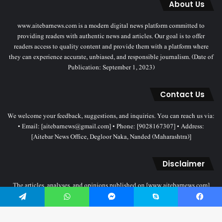
About Us
www.aitebarnews.com is a modern digital news platform committed to
providing readers with authentic news and articles. Our goal is to offer
readers access to quality content and provide them with a platform where
they can experience accurate, unbiased, and responsible journalism. (Date of
Publication: September 1, 2023)
Contact Us
We welcome your feedback, suggestions, and inquiries. You can reach us via:
• Email: [aitebarnews@gmail.com] • Phone: [9028167307] • Address:
[Aitebar News Office, Degloor Naka, Nanded (Maharashtra)]
Disclaimer
The articles, analyses, and opinions published on [www.aitebarnews.com]
solely represent the personal views and opinions of the authors. These views
Telegram
WhatsApp
Messenger
Skype
Facebook
do not necessarily reflect the stance of the Aitebar News management. Any
legal proceedings related to objectionable content will be subject to the