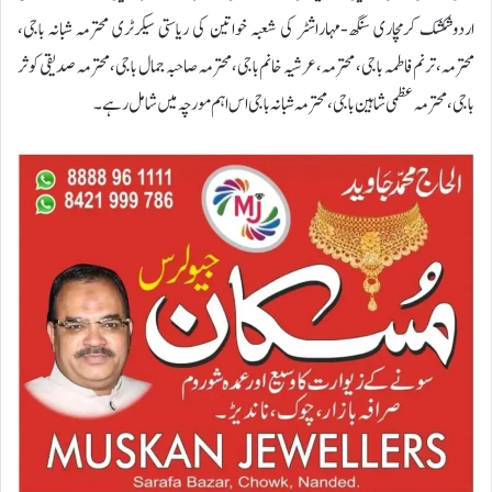
اردوشکشک کرمچاری سنگھ-مہاراشٹر کی شعبہ خواتین کی ریاستی سیکرٹری محترمہ شبانہ باجی،
محترمہ،ترنم فاطمہ باجی، محترمہ،عرشیہ خانم باجی،محترمہ صاحبہ جمال باجی،محترمہ صدیقی کوثر
باجی،محترمہ عظمی شاہین باجی،محترمہ شبانہ باجی اس اہم مورچہ میں شامل رہے۔