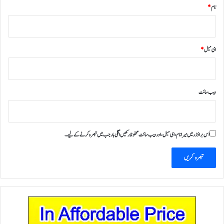
نام
*
ای میل
*
ویب‌ سائٹ
اس براؤزر میں میرا نام، ای میل، اور ویب سائٹ محفوظ رکھیں اگلی بار جب میں تبصرہ کرنے کےلیے۔