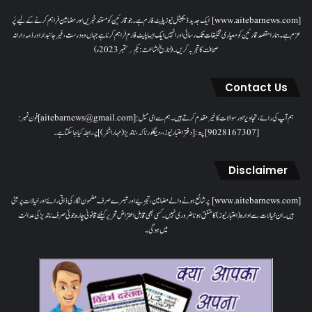
[www.aitebarnews.com] ایک جدید ڈیجیٹل نیوز پلیٹ فارم ہے۔ جو قارئین کو مستند خبریں اور مضامین فراہم کرنے کے لیے پُر
عزم ہے۔ ہمارا مقصدقارئین کو معیاری تخلیقات تک رسائی اور انہیں ایک ایسا پلیٹ فارم فراہم کرنا ہے جہاں وہ درست، غیر جانبدار اور ذمہ دارانہ
صحافت کا تجربہ کریں۔( تاریخ اشاعت : یکم؍ ستمبر 2023ء)
Contact Us
ہم آپ کی رائے، تجاویز اور سوالات کا خیرمقدم کرتے ہیں۔ ہم سےای میل: [aitebarnews@gmail.com]فون نمبر:
[9028167307]پتہ: [دفتر اعتبار نیوز، ، دیگلور ناکہ، ناندیڑ(مہاراشٹر) ] پر رابطہ کیا جاسکتا ہے۔
Disclaimer
[www.aitebarnews.com] پر شائع ہونے والے مضامین، تجزیے اور تبصرے صرف مضمون نگار کی ذاتی رائے اور خیالات پر مبنی
ہیں۔ ان خیالات سے ادارہ (اعتبار نیوز) کا متفق ہونا ضروری نہیں۔ کسی بھی قابل اعتراض تحریر کیلئے قانونی چارہ جوئی صرف ناندیڑ کی عدالت
میں ہوگی۔