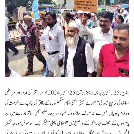
ناندیڑ:25؍ستمبر(پریس ریلیز):آج 25/ ستمبر 2024 کو مہاراشٹر کی اردو اور مراٹھی
اساتذہ کی تمام یونین کی "سمنوے سمیتی” یعنی تمام سنگھٹنوں کے وفاق کی جانب سے حکومت کی
وہ تمام پالیسیاں جس سے نہ صرف اساتذہ بلکہ طلباء اور میعار تعلیم بھی متاثر ہو رہے ہیں ان
پالیسیوں کے خلاف مہاراشٹر کے ہر ضلع میں "اجتماعی چھٹی” لیکر ایک "خاموش مورچہ کلکٹر
آفس تک لے جایا گیا اور مختلف مطالبات جیسے 1- کنٹراکٹ بیس پر اساتذہ کی بھرتی بند کی