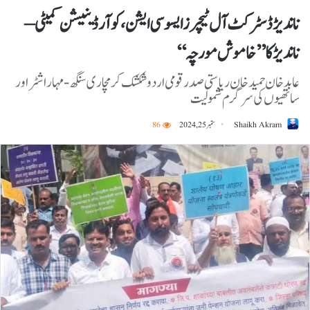
ناندیڑ ڈسٹرکٹ آل ٹیچرز ایسوسی ایشن، کوآرڈینیشن کمیٹی –
ناندیڑ کا ’’خاموش مورچہ‘‘
عابد خان حمید خان ریاستی صدر قومی اردو شکشک کرمچاری سنگھ-مہاراشٹر اور
ساتھیوں کی سرگرم شمولیت
Shaikh Akram
ستمبر 25, 2024
86