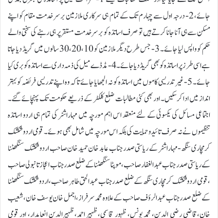
جائے، 2- درجہ اول سے چہارم تک کے تمام ہی سرکاری ملازمین برسر خدمت مقام کو اپنے
مسکن سے ہی آنا جانا کرتے ہیں تو صرف اساتذہ کو برسرخدمت مستقر پر ہی رہنے کی سختی والے
حکم کو واپس لیا جائے۔ 3- جس طرح دیگر ملازمین کو 30،20،10 سالوں میں گریڈ دیا جاتا
ہے اسی طرز پر اساتذہ کو بھی گریڈ دیا جائے۔ 4- مڈ ڈے میل کی ذمہ داری سے اساتذہ کو بری کیا
جائے۔ 5- غیر تدریسی کاموں میں اساتذہ کو نہ الجھایا جائے تاکہ وہ اپنے تدریسی فریضہ کو بہتر
انداز میں ادا کرسکیں۔ اور بھی کئی مطالبات ضلع کلکٹر کے ذریعے حکومت تک پہنچائے گئے۔
اجتماعی مسائل کی یکسوئی کے لئے منعقد اس اہم مورچہ میں مہاراشٹر کی تمام ہی اردو اساتذہ
تنظیموں نے نہ صرف تائید و حمایت کی بلکہ اس مورچہ میں شامل بھی ہوئے۔ قومی اردو شکشک
کرمچاری سنگھ-مہاراشٹر کے ریاستی صدر جناب عابد خان حمید خان صاحب اردو شکشک سنگھٹنا
کے ریاستی صدر جناب عبدالغفار صاحب، موپٹا سنگھٹنا کے ضلع صدر جناب اعجاز تانبولی صاحب
، قومی اردو شکشک کرمچاری سنگھ کے ضلع صدر جناب عبدالحق طاہر صاحب، اردو شکشک سنگھٹنا
کے ضلع صدر جناب عبدالرؤف صاحب کے علاوہ محمد سرفراز،اجمل خان یوسف خان،شعیب
خان،قاضی رضی الدین، محمد یونس، ظہور قاسمی،ظہیر احمد،ظہیرالدین انعامدار، اور قومی