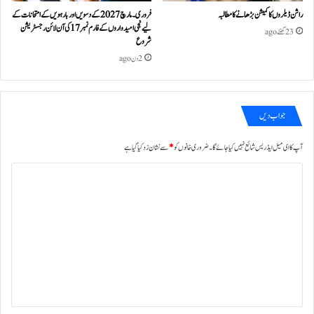
راشن ڈیلروں کا کمیشن بڑھانے کا مطالبہ
فروری۔مارچ 2027 کے دسویں اور بارہویں کے امتحانات کے
لیے نجی امیدواروں کے فارم نمبر 17 کی آن لائن رجسٹریشن
23 گھنٹے ago
شروع
2 دن ago
جواب دیں
آپ کا ای میل ایڈریس شائع نہیں کیا جائے گا۔
ضروری خانوں کو
*
سے نشان زد کیا گیا ہے
ت
ب
ص
ر
ہ
*