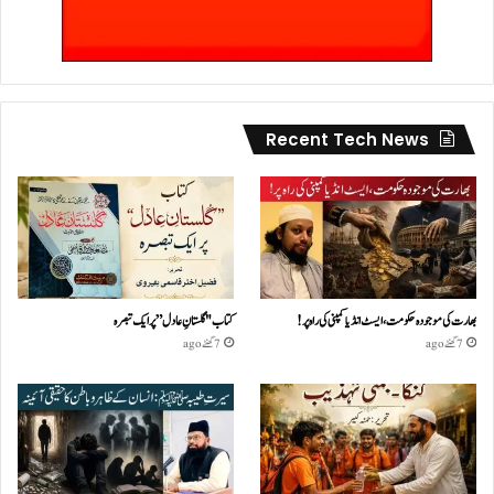
Recent Tech News
بھارت کی موجودہ حکومت،ایسٹ انڈیا کمپنی کی راہ پر!
کتاب "گلستانِ عادل” پر ایک تبصرہ
7 گھنٹے ago
7 گھنٹے ago