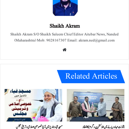
Shaikh Akram
Shaikh Akram S/O Shaikh Saleem Chief Editor Aitebar News, Nanded
(Maharashtra) Mob: 9028167307 Email: akram.ned@gmail.com
We
bsit
e
Related Articles
یشونت مہا ودیالے میں انڈکشن پروگرام کا انعقاد
مسجدِ قباء ناندیڑ میں آج خصوصی اصلاحی و تربیتی مجلس