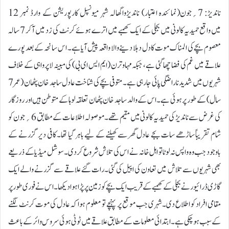
ناندیڑ: 7؍جون(نمائندہ اعتبار) ناندیڑواگھالہ شہر میونسپل کارپوریشن کے وارڈ نمبر 12
میں واقع حمیدیہ کالونی میں بجلی کے ایک کھمبے میں اترے ہوئے کرنٹ کی زد میں آکر 7 سالہ
معصوم بچے کی المناک موت کا دل دہلا دینے والا واقعہ پیش آیا ہے۔ اس سانحہ کے بعد پورے
علاقے میں غم کی فضا چھا گئی ہے، جبکہ مہاوترن (ایم ایس ای بی) کی مبینہ لاپرواہی کے خلاف
شہریوں میں شدید ناراضگی پائی جا رہی ہے۔متوفی بچے کی شناخت عادل ساجد خان پٹھان (عمر 7
سال) کے طور پر ہوئی ہے۔ اس کے والد ساجد خان پٹھان تعلقہ لوہا کے متوطن ہیں اور روزگار
کی غرض سے ناندیڑ کی حمیدیہ کالونی میں مقیم تھے۔موصولہ اطلاعات کے مطابق 6؍جون کو
شام تقریباً ساڑھے سات بجے عادل گھر سے کھیلنے کے لیے باہر گیا تھا۔ کافی دیر گزرنے کے
باوجود جب وہ واپس نہ لوٹا تو اہل خانہ نے اس کی تلاش شروع کردی۔ سوشل میڈیا کے ذریعے
بھی شہریوں سے تلاش میں تعاون کی اپیل کی گئی۔رات گئے علاقے سے گزرنے والے ایک
گاڑی ڈرائیور نے بجلی کے کھمبے کے قریب ایک بچے کو زمین پر پڑا ہوا دیکھا۔ اس نے فوری طور پر
مقامی افراد کو اطلاع دی۔ شہری جب موقع پر پہنچے تو معلوم ہوا کہ عادل کی موت کرنٹ لگنے
کے سبب ہو چکی ہے۔ ابتدائی معلومات کے مطابق علاقے میں ٹوٹی ہوئی سروس وائر کے باعث