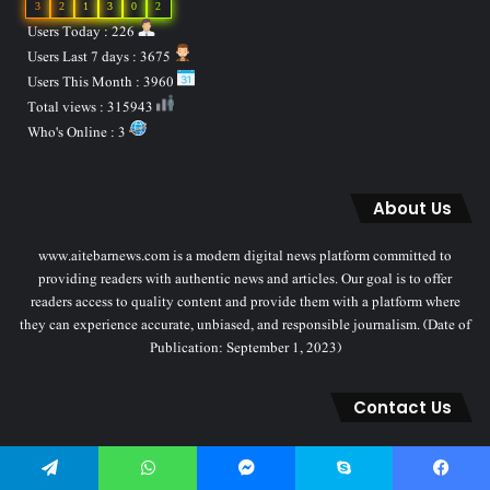
3
2
1
3
0
2
Users Today : 226
Users Last 7 days : 3675
Users This Month : 3960
Total views : 315943
Who's Online : 3
About Us
www.aitebarnews.com is a modern digital news platform committed to
providing readers with authentic news and articles. Our goal is to offer
readers access to quality content and provide them with a platform where
they can experience accurate, unbiased, and responsible journalism. (Date of
Publication: September 1, 2023)
Contact Us
We welcome your feedback, suggestions, and inquiries. You can reach us via:
• Email: [aitebarnews@gmail.com] • Phone: [9028167307] • Address:
Telegram
WhatsApp
Messenger
Skype
Facebook