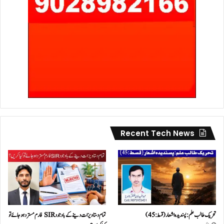
Recent Tech News
تحریک طالب علم: پسندیدہ اشعار (قسط:45)
تمام دستاویزات دینے کے باوجود SIR فارم مسترد ہو جائے تو