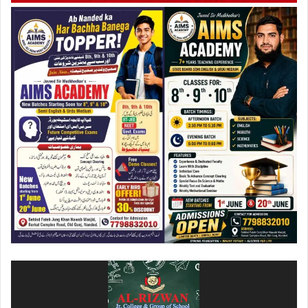
ویڈیو
پلیئر