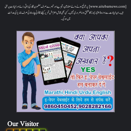
[www.aitebarnews.com] پر شائع ہونے والے مضامین، تجزیے اور تبصرے صرف مضمون نگار کی ذاتی رائے اور خیالات پر مبنی
ہیں۔ ان خیالات سے ادارہ (اعتبار نیوز) کا متفق ہونا ضروری نہیں۔ کسی بھی قابل اعتراض تحریر کیلئے قانونی چارہ جوئی صرف ناندیڑ کی عدالت
میں ہوگی۔
Our Visitor