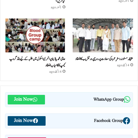
کیا کریں؟
1 گھنٹہ ago
1 گھنٹہ ago
عقیقہ مسنونہ و سفرِ عمرہ کی سعادت پر روح پرور تقریب کا انعقاد
حاجی محمد پاڈیلا پرائمری اسکول میں طلبہ کے لیے بلڈ گروپ
کیمپ کا کامیاب انعقاد
14 گھنٹے ago
14 گھنٹے ago
Join Now
WhatsApp Group
Join Now
Facebook Group