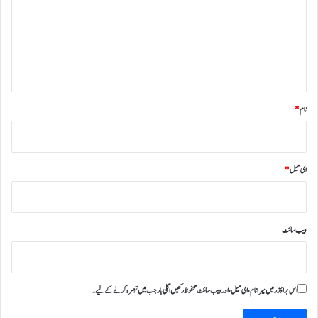
ر
ہ
*
نام
*
ای میل
*
ویب‌ سائٹ
اس براؤزر میں میرا نام، ای میل، اور ویب سائٹ محفوظ رکھیں اگلی بار جب میں تبصرہ کرنے کےلیے۔