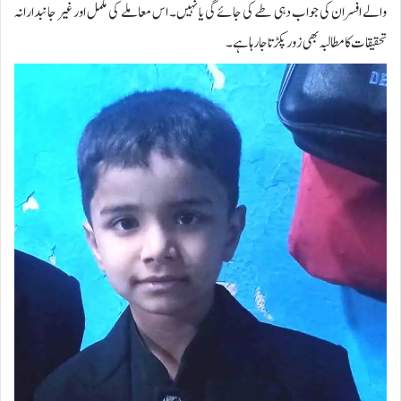
والے افسران کی جواب دہی طے کی جائے گی یا نہیں۔ اس معاملے کی مکمل اور غیر جانبدارانہ
تحقیقات کا مطالبہ بھی زور پکڑتا جا رہا ہے۔