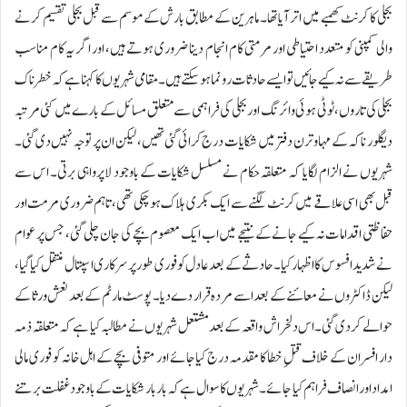
بجلی کا کرنٹ کھمبے میں اتر آیا تھا۔ ماہرین کے مطابق بارش کے موسم سے قبل بجلی تقسیم کرنے
والی کمپنی کو متعدد احتیاطی اور مرمتی کام انجام دینا ضروری ہوتے ہیں، اور اگر یہ کام مناسب
طریقے سے نہ کیے جائیں تو ایسے حادثات رونما ہوسکتے ہیں۔مقامی شہریوں کا کہنا ہے کہ خطرناک
بجلی کی تاروں، ٹوٹی ہوئی وائرنگ اور بجلی کی فراہمی سے متعلق مسائل کے بارے میں کئی مرتبہ
دیگلور ناکہ کے مہاوترن دفتر میں شکایات درج کرائی گئی تھیں، لیکن ان پر توجہ نہیں دی گئی۔
شہریوں نے الزام لگایا کہ متعلقہ حکام نے مسلسل شکایات کے باوجود لاپرواہی برتی۔ اس سے
قبل بھی اسی علاقے میں کرنٹ لگنے سے ایک بکری ہلاک ہو چکی تھی، تاہم ضروری مرمت اور
حفاظتی اقدامات نہ کیے جانے کے نتیجے میں اب ایک معصوم بچے کی جان چلی گئی، جس پر عوام
نے شدید افسوس کا اظہار کیا۔حادثے کے بعد عادل کو فوری طور پر سرکاری اسپتال منتقل کیا گیا،
لیکن ڈاکٹروں نے معائنے کے بعد اسے مردہ قرار دے دیا۔ پوسٹ مارٹم کے بعد نعش ورثا کے
حوالے کر دی گئی۔اس دلخراش واقعہ کے بعد مشتعل شہریوں نے مطالبہ کیا ہے کہ متعلقہ ذمہ
دار افسران کے خلاف قتلِ خطا کا مقدمہ درج کیا جائے اور متوفی بچے کے اہل خانہ کو فوری مالی
امداد اور انصاف فراہم کیا جائے۔ شہریوں کا سوال ہے کہ بار بار شکایات کے باوجود غفلت برتنے