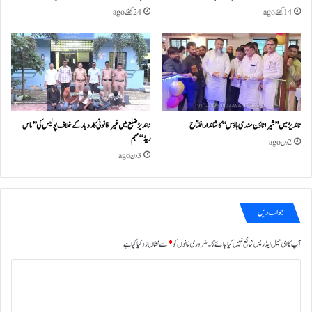
14 گھنٹے ago
24 گھنٹے ago
ناندیڑ میں ’’شیرا ٹاؤن مندی ہاؤس‘‘ کا شاندار افتتاح
ناندیڑ ضلع میں غیر قانونی کاروبار کے خلاف پولیس کی ’’ماس
ریڈ‘‘ مہم
2 دن ago
3 دن ago
جواب دیں
آپ کا ای میل ایڈریس شائع نہیں کیا جائے گا۔
ضروری خانوں کو
*
سے نشان زد کیا گیا ہے
ت
ب
ص