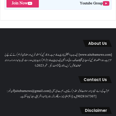
Join Now
Youtube Group
About Us
[www.aitebarnews.com] ایک جدید ڈیجیٹل نیوز پلیٹ فارم ہے۔ جو قارئین کو مستند خبریں اور مضامین فراہم کرنے کے لیے پُر
عزم ہے۔ ہمارا مقصدقارئین کو معیاری تخلیقات تک رسائی اور انہیں ایک ایسا پلیٹ فارم فراہم کرنا ہے جہاں وہ درست، غیر جانبدار اور ذمہ دارانہ
صحافت کا تجربہ کریں۔( تاریخ اشاعت : یکم؍ ستمبر 2023ء)
Contact Us
ہم آپ کی رائے، تجاویز اور سوالات کا خیرمقدم کرتے ہیں۔ ہم سےای میل: [aitebarnews@gmail.com]فون نمبر:
[9028167307]پتہ: [دفتر اعتبار نیوز، ، دیگلور ناکہ، ناندیڑ(مہاراشٹر) ] پر رابطہ کیا جاسکتا ہے۔
Disclaimer