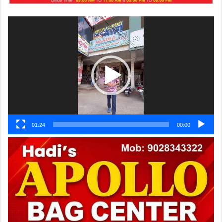
ویڈیو
پلیئر
01:24
00:00