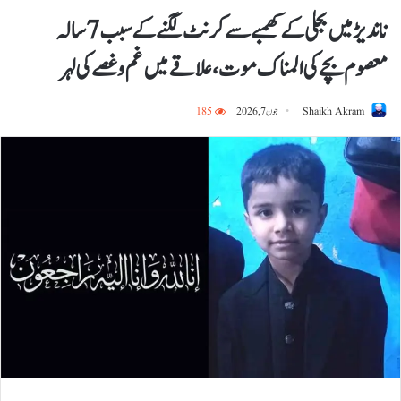
ناندیڑ میں بجلی کے کھمبے سے کرنٹ لگنے کے سبب 7 سالہ
معصوم بچے کی المناک موت، علاقے میں غم و غصے کی لہر
Shaikh Akram
جون 7, 2026
185