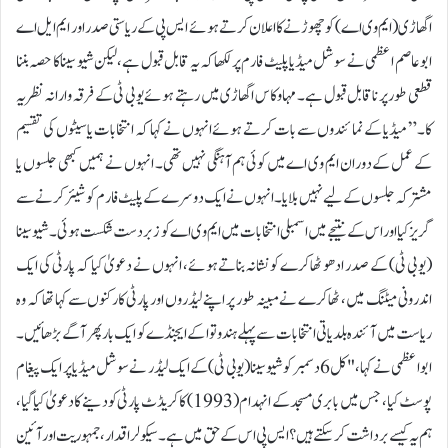
اگھاڑی (ایم وی اے) کو چھوڑنے کا اعلان کرتے ہوئے ایس پی کے ریاستی صدر اور ایم ایل اے
ابو عاصم اعظمی نے سوشل میڈیا پلیٹ فارم پر لکھا کہ یہ قابل قبول ہے، لیکن شیو سینا کا حصہ بننا
قطعی طور پر ناقابل قبول ہے۔ مہا وکاس اگھاڑی میں رہتے ہوئے یو بی ٹی کے فرقہ وارانہ نظریہ
کا۔” میڈیا کے نمائندوں سے بات کرتے ہوئے انہوں نے کہا کہ انتخابات یا سیٹوں کی تقسیم
کے عمل کے دوران ایم وی اے میں کوئی ہم آہنگی نہیں تھی۔ انہوں نے ہمیں کبھی جلسوں یا
مشترکہ جلسوں کے لیے نہیں بلایا۔ انہوں نے ایک دوسرے کے پلیٹ فارم کو شیئر کرنے سے
گریز کیا اور اس کے نتیجے میں اسمبلی انتخابات میں ایم وی اے کو زبردست شکست ہوئی۔ شیو سینا
(یو بی ٹی) کے صدر ادھو ٹھاکرے کو نشانہ بناتے ہوئے، انہوں نے دعویٰ کیا کہ پارٹی کی ایک
اندرونی میٹنگ میں، ٹھاکرے نے مبینہ طور پر اپنے لیڈروں اور پارٹی کارکنوں سے کہا تھا کہ وہ
ریاست میں آئندہ بلدیاتی انتخابات سے پہلے ہندوتوا کے ایجنڈے کو ایک بار پھر آگے بڑھائیں۔
ابو اعظمی نے کہا، "کل 6 دسمبر کو شیوسینا (یو بی ٹی) کے ایک لیڈر نے سوشل میڈیا پر ایک پیغام
پوسٹ کیا، جس میں بابری مسجد کے انہدام (1993) کا کریڈٹ پارٹی کو دینے کا دعویٰ کیا گیا،
ہم یہ کیسے برداشت کر سکتے ہیں؟ ایس پی اس کے حق میں ہے۔ سیکولر اقدار، جمہوریت اور آئین