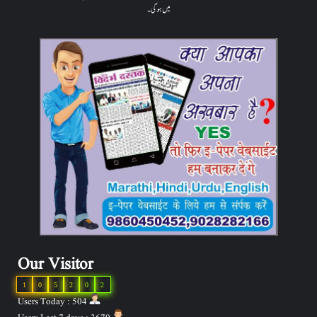
میں ہوگی۔
Our Visitor
1
0
5
2
0
2
Users Today : 504