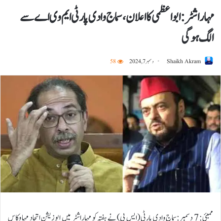
مہاراشٹر: ابو اعظمی کا اعلان، سماج وادی پارٹی ایم وی اے سے
الگ ہوگی
Shaikh Akram
دسمبر 7, 2024
58
ممبئی: 7 دسمبر:سماج وادی پارٹی (ایس پی) نے ہفتہ کو مہاراشٹر میں اپوزیشن اتحاد مہا وکاس