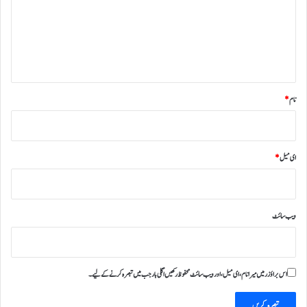
ر
ہ
*
نام
*
ای میل
*
ویب‌ سائٹ
اس براؤزر میں میرا نام، ای میل، اور ویب سائٹ محفوظ رکھیں اگلی بار جب میں تبصرہ کرنے کےلیے۔