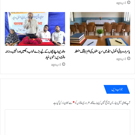
1 دن ago
یاسر اردو ہائی اسکول، سیلو میں سرپرستوں کی اہم میٹنگ منعقد
والدین اپنے بچوں کے لیے بڑے خواب دیکھیں اور انہیں روزانہ
وقت دیں : تنویر منیار
1 دن ago
1 دن ago
جواب دیں
آپ کا ای میل ایڈریس شائع نہیں کیا جائے گا۔
ضروری خانوں کو
*
سے نشان زد کیا گیا ہے
ت
ب
ص