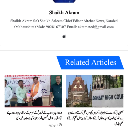
Shaikh Akram
Shaikh Akram S/O Shaikh Saleem Chief Editor Aitebar News, Nanded
(Maharashtra) Mob: 9028167307 Email: akram.ned@gmail.com
We
bsit
e
Related Articles
بمبئی ہائی کورٹ نے ہڑتالی ڈاکٹروں کی سرزنش کرتے ہوئے ان
اردو زبان و ادب کے فروغ کے عزم کے ساتھ بزمِ اردو ادب کا
سے فوری طور پر کام پر واپس آنے کا مطالبہ کیا۔ہڑتال ختم کرنے کا
قیام ایک قابلِ تحسین قدم : ایڈوکیٹ جاوید خیردی
حکم جاری
1 دن ago