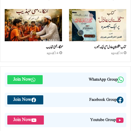
کتاب "گلستانِ عادل” پر ایک تبصرہ
گنگا-جمنی تہذیب
14 گھنٹے ago
14 گھنٹے ago
Join Now
WhatsApp Group
Join Now
Facebook Group
Join Now
Youtube Group