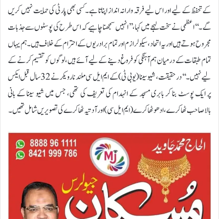
کے تحفظ کے لیے اور اس لیے فرقہ وارانہ انداز اپناتا ہے۔کسی بھی پارٹی کی حمایت نہیں کریں
گے۔‘‘ اعظمی نے سخت لہجے میں کہا، ’’انہیں سمجھنا چاہیے کہ اس طرح کی پوسٹوں سے جذبات
مجروح ہوتے ہیں اور یہ اتحاد، سیکولرازم اور تمام برادریوں کے احترام کے خلاف ہیں۔ ہم یہاں
تمام طبقات کے درمیان ہم آہنگی کو فروغ دینے کے لیے آئے ہیں، لوگوں کو تقسیم کرنے کے
لیے نہیں۔‘‘درحقیقت، شیو سینا (یو بی ٹی) کے ایم ایل سی ملند نارویکر نے 32 سال قبل ایکس
پر ایک پوسٹ بنا کر بابری مسجد کے انہدام کی تعریف کی تھی، جس میں شیو سینا کے بانی
بالاصاحب ٹھاکرے، ادھو ٹھاکرے (ایم ایل سی) اور آدتیہ ٹھاکرے کی تصویریں شامل تھیں۔