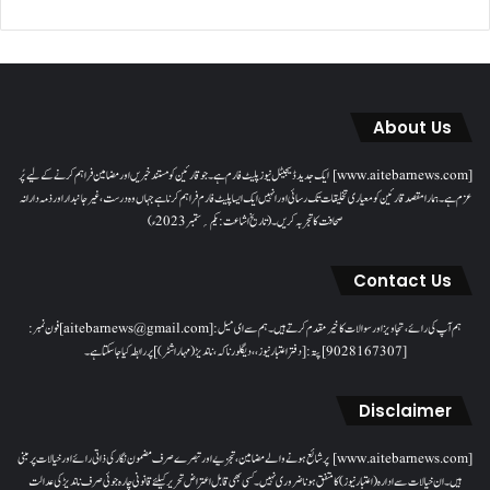
About Us
[www.aitebarnews.com] ایک جدید ڈیجیٹل نیوز پلیٹ فارم ہے۔ جو قارئین کو مستند خبریں اور مضامین فراہم کرنے کے لیے پُر
عزم ہے۔ ہمارا مقصدقارئین کو معیاری تخلیقات تک رسائی اور انہیں ایک ایسا پلیٹ فارم فراہم کرنا ہے جہاں وہ درست، غیر جانبدار اور ذمہ دارانہ
صحافت کا تجربہ کریں۔( تاریخ اشاعت : یکم؍ ستمبر 2023ء)
Contact Us
ہم آپ کی رائے، تجاویز اور سوالات کا خیرمقدم کرتے ہیں۔ ہم سےای میل: [aitebarnews@gmail.com]فون نمبر:
[9028167307]پتہ: [دفتر اعتبار نیوز، ، دیگلور ناکہ، ناندیڑ(مہاراشٹر) ] پر رابطہ کیا جاسکتا ہے۔
Disclaimer
[www.aitebarnews.com] پر شائع ہونے والے مضامین، تجزیے اور تبصرے صرف مضمون نگار کی ذاتی رائے اور خیالات پر مبنی
ہیں۔ ان خیالات سے ادارہ (اعتبار نیوز) کا متفق ہونا ضروری نہیں۔ کسی بھی قابل اعتراض تحریر کیلئے قانونی چارہ جوئی صرف ناندیڑ کی عدالت