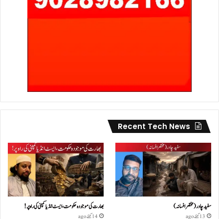
Recent Tech News
سفید چادر( مختصر افسانہ)
بھارت کی موجودہ حکومت،ایسٹ انڈیا کمپنی کی راہ پر!
13 گھنٹے ago
14 گھنٹے ago