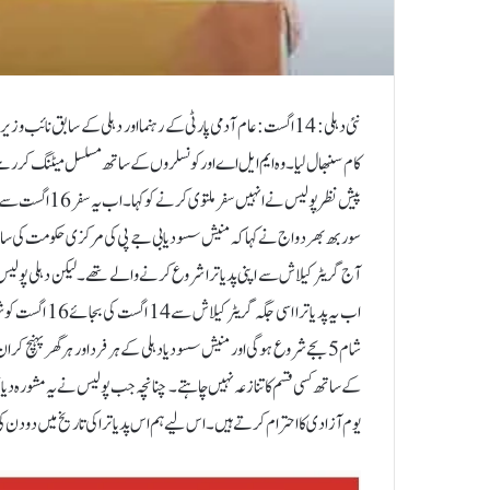
کام سنبھال لیا۔ وہ ایم ایل اے اور کونسلروں کے ساتھ مسلسل میٹنگ کر رہ
پیش نظر پولیس ن
آج گریٹر کیلاش سے اپنی پد یاترا شروع کرنے والے تھے۔ لیکن دہلی پولیس ن
اب یہ پد یاترا 
شام 5 بجے شروع ہوگی اور منیش سسودیا دہلی کے ہر فرد اور ہر گھر پہ
کے ساتھ کسی قسم کا تنازعہ نہیں چاہتے۔ چنانچہ جب پولیس نے یہ مشورہ دیا
یوم آزادی کا احترام کرتے ہیں۔ اس لیے ہم اس پد یاترا کی تاریخ میں دو دن کی 