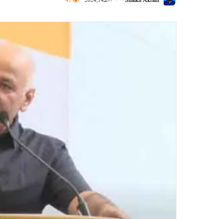
Shaikh Akram
اگست 14, 2024
41