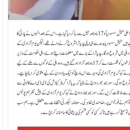
نئی دہلی: 14 اگست:عام آدمی پارٹی کے رہنما اور دہلی کے سابق نائب وزیر اعلی منیش سسودیا کو 17 ماہ بعد جیل سے رہا کر دیا گیا ہے۔ اس کے بعد انہوں نے پارٹی کا
ے ہیں منیش سسودیا بدھ سے ہی اپنی پد یاترا شروع کرنے والے تھے، لیکن یوم آزادی کے
ے انہیں سفر ملتوی کرنے کو کہا۔ اب یہ سفر 16 اگست سے دہلی میں شروع ہوگا۔ پد یاترا کے بارے میں معلومات دیتے ہوئے دہلی حکومت کے وزیر
سوربھ بھردواج نے کہا کہ منیش سسودیا بی جے پی کی مرکزی حکومت کی سازشوں کو شکست دے کر 17 ماہ بعد آزاد ہو گئے ہیں۔ وہ دہلی کے لوگوں سے ملنے کے لیے
ے کہا کہ یوم آزادی کی وجہ سے اس مارچ کو ایک یا دو دن کے لیے ملتوی کر دینا چاہیے۔
اسی جگہ گریٹر کیلاش سے 14 اگست کی بجائے 16 اگست کو شروع ہوگی۔ سوربھ بھردواج نے بتایا کہ یہ یاترا گریٹر کیلاش کی ڈی ڈی اے کالونی سے
نچ کر ان سے ملاقات کریں گے۔ سوربھ بھاردواج نے کہا کہ یوم آزادی کے پیش نظر ہم پولیس
 تو ہم نے فوراً اس پر رضامندی ظاہر کی۔ معاملہ سیکورٹی انتظامات سے متعلق ہے۔ ہم سب
توسیع کر رہے ہیں تاکہ کسی کو کسی قسم کی پریشانی کا سامنا نہ کرنا پڑے۔