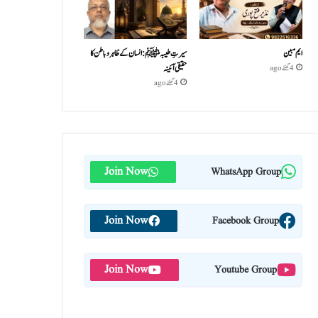
ایم مبین
سیرتِ طیبہﷺ: انسان کے ظاہر و باطن کا
حقیقی آئینہ
4 گھنٹے ago
4 گھنٹے ago
Join Now
WhatsApp Group
Join Now
Facebook Group
Join Now
Youtube Group