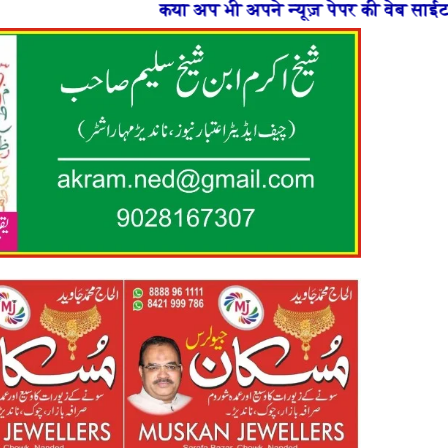
अप भी अपने न्यूज़ पेपर की वेब साईट बनाना चाहते है या फिर न