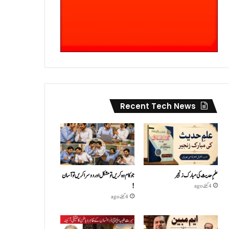
Recent Tech News
علمِ حدیث کی مبارک زنجیر
جو کام وہ کریں تو مشکل اور دوسرا کریں تو آسان
!
4 گھنٹے ago
4 گھنٹے ago