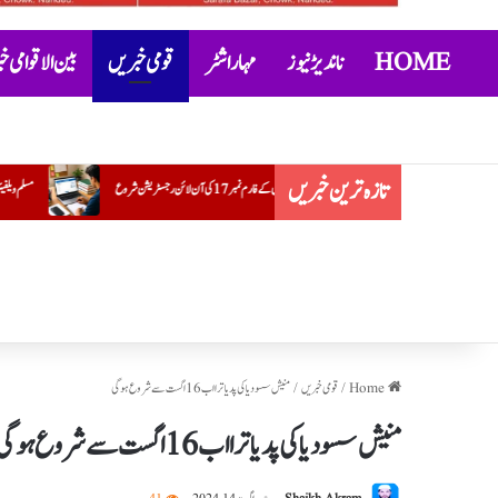
HOME
ناندیڑ نیوز
مہاراشٹر
قومی خبریں
بین الاقوامی 
تازہ ترین خبریں
مسلم ویلفیئر ایسوسی ایشن کے ضلع یوتھ صدر کے عہدے پر ضرار احمد قریشی کی تقر
Home
/
قومی خبریں
/
منیش سسودیا کی پد یاترا اب 16 اگست سے شروع ہوگی
منیش سسودیا کی پد یاترا اب 16 اگست سے شروع ہوگی