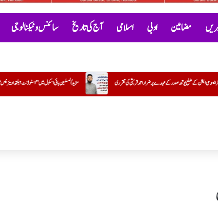
خبریں
مضامین
ادبی
اسلامی
آج کی تاریخ
سائنس و ٹیکنالوجی
ری
مؤیدُ المسلمین ہائی اسکول میں ’’اسٹوڈنٹ ہیلتھ اویئرنیس‘‘ کے تحت بلڈ گروپ کیمپ کا کامیاب انعقاد
سی