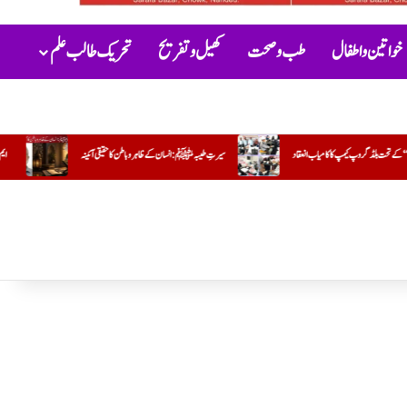
خواتین و اطفال
طب و صحت
کھیل و تفریح
تحریک طالب علم
رتِ طیبہﷺ: انسان کے ظاہر و باطن کا حقیقی آئینہ
ایم مبین
جو کام وہ کریں تو مشکل اور دوسرا کریں تو آسان !