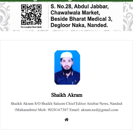
Shaikh Akram
Shaikh Akram S/O Shaikh Saleem Chief Editor Aitebar News, Nanded
(Maharashtra) Mob: 9028167307 Email: akram.ned@gmail.com
We
bsit