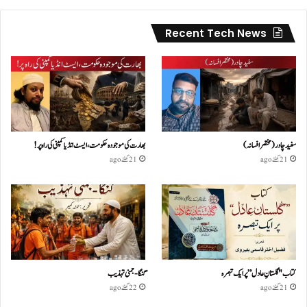
Recent Tech News
سفید چادر( مختصر افسانہ)
بھارت کی موجودہ حکومت،ایسٹ انڈیا کمپنی کی راہ پر!
21 گھنٹے ago
21 گھنٹے ago
کتاب "گلستانِ عادل” پر ایک تبصرہ
گنگا-جمنی تہذیب
21 گھنٹے ago
22 گھنٹے ago