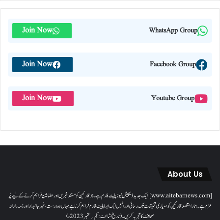
Join Now
WhatsApp Group
Join Now
Facebook Group
Join Now
Youtube Group
About Us
[www.aitebarnews.com] ایک جدید ڈیجیٹل نیوز پلیٹ فارم ہے۔ جو قارئین کو مستند خبریں اور مضامین فراہم کرنے کے لیے پُر
عزم ہے۔ ہمارا مقصدقارئین کو معیاری تخلیقات تک رسائی اور انہیں ایک ایسا پلیٹ فارم فراہم کرنا ہے جہاں وہ درست، غیر جانبدار اور ذمہ دارانہ
صحافت کا تجربہ کریں۔( تاریخ اشاعت : یکم؍ ستمبر 2023ء)