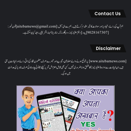
Contact Us
ہم آپ کی رائے، تجاویز اور سوالات کا خیرمقدم کرتے ہیں۔ ہم سےای میل: [aitebarnews@gmail.com]فون نمبر:
[9028167307]پتہ: [دفتر اعتبار نیوز، ، دیگلور ناکہ، ناندیڑ(مہاراشٹر) ] پر رابطہ کیا جاسکتا ہے۔
Disclaimer
[www.aitebarnews.com] پر شائع ہونے والے مضامین، تجزیے اور تبصرے صرف مضمون نگار کی ذاتی رائے اور خیالات پر مبنی
ہیں۔ ان خیالات سے ادارہ (اعتبار نیوز) کا متفق ہونا ضروری نہیں۔ کسی بھی قابل اعتراض تحریر کیلئے قانونی چارہ جوئی صرف ناندیڑ کی عدالت
میں ہوگی۔