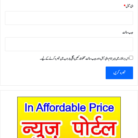
ای میل
*
ویب‌ سائٹ
اس براؤزر میں میرا نام، ای میل، اور ویب سائٹ محفوظ رکھیں اگلی بار جب میں تبصرہ کرنے کےلیے۔