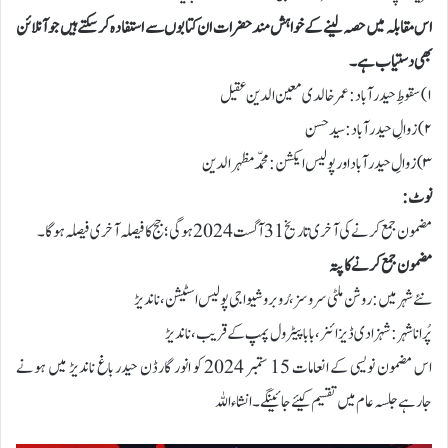
اس مقابلہ میں حصہ لینے کے خواہش مند حضرات ان کتابوں سے استفادہ کرسکتے ہیں جو آنلائن
بھی دستیاب ہے۔
۱)سقوطِ حیدرآباد: عمر خالدی معین الدین عقیل
۲)زوالِ حیدرآباد: سید حسن
۳)زوالِ حیدرآباد اور پولیس ایکشن: محمّد مظہرالدین
نوٹ:
مضمون جمع کرنے کی آخری تاریخ 31 آگست 2024 ہوگی؛جج کا فیصلہ آخری فیصلہ ہوگا۔
مضمون جمع کرنے کا پتہ
نئے شہر میں: روشن ملٹی سروسز، رُوبرو شیواجی پولیس اسٹیشن، ناندیڑ
پُرانا شہر: شہزادی ڈیزائنر، بابا پیٹرول پمپ کے قریب، ناندیڑ
اس مضمون نویسی کے انعامات 15 ستمبر 2024 کو انور گارڈن حیدر باغ ناندیڑ میں ہونے
جارہے جلسہ عام میں تقسیم کیئے جائینگے۔ انشاءاللہ