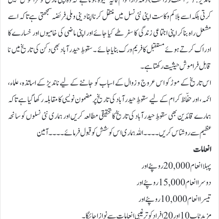
کرتی بلکہ اسے بلا کم و کاست اپنی نئی نسل میں منتقل کرنا اپنا دینی و ملّی فریضہ سمجھتی ہے تاکہ اسے
مشعل راہ بناکر اپنی اجتماعی زندگی کا سفر طے کیا جائے اور اپنی ماضی کی خامیوں اور خسارے کا
ادراک کرتے ہوئے مستقبل کا فریم ورک بنایا جائے ۔سقوطِ حیدرآباد بھی دکن کی تاریخ میں نا
قابل فراموش حیثیت رکھتا ہے۔
اس تاریخ کے موڑ کو اس عروج و زوال کے اسباب کو جاننے کے لیے ناندیڑ کے اساتذہ، علماء،
ائمہ، اور حفّاظ کرام کے لیے سقوطِ حیدرآباد کی تاریخ پر مضمون نویسی کا مقابلہ رکھا گیا ہے تاکہ
ہمارے قائدین بھی سقوطِ حیدرآباد کی تاریخ کا تحقیقی مطالعہ کریں اور ہماری نئی نسلوں کو سانحہ
عظیم سے روشناس کریں۔۔۔۔اللہ ہماری اس کوشش کو قبول فرمائے۔۔۔۔آمین
انعامات
پہلا انعام 20,000 روپئے اور
دوسرا انعام 15,000 روپئے اور
تیسرا انعام 10,000 روپئے اور
مزید ٹاپ 10 اور 20 افراد کو ترغیبی انعامات سے نوازا جائیگا۔