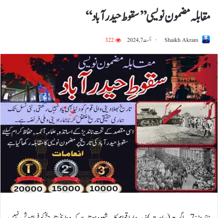
مقابلہ مضمون نویسی’’سقوط حیدرآباد‘‘
Shaikh Akram
اگست 7, 2024
322
ناندیڑ:7؍اگست ( راست) ذمہ دار اقوام کا یہ شیوہ ہوتا ہے کہ وہ اپنی تاریخ کو فراموش نہیں