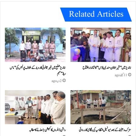
e
Related Articles
ناندیڑ میں ’’شیرا ٹاؤن مندی ہاؤس‘‘ کا شاندار افتتاح
ناندیڑ ضلع میں غیر قانونی کاروبار کے خلاف پولیس کی ’’ماس
ریڈ‘‘ مہم
11 گھنٹے ago
2 دن ago
سڑک دھنسنے کے بعد میونسپل انتظامیہ کی ہنگامی کارروائی
راشن ڈیلروں کا کمیشن بڑھانے کا مطالبہ