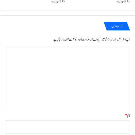
2 دن ago
2 دن ago
جواب دیں
آپ کا ای میل ایڈریس شائع نہیں کیا جائے گا۔
ضروری خانوں کو
*
سے نشان زد کیا گیا ہے
ت
ب
ص
ر
ہ
*
نام
*