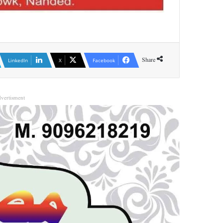
Share
LinkedIn
X
Facebook
vertisment