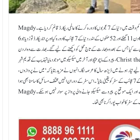
قاہرہ:18؍جولائی: مصر سے تعلق رکھنے والے ایک شخص نے سب سے کم وقت میں دنیا کے 7 عجوبوں کا دورہ کرنے کا عالمی ریکارڈ قائم کر دیا ہے۔Magdy
Eissa نامی شخص کا نام گنیز ورلڈ ریکارڈز کا حصہ بن گیا ہے۔انہوں نے 6 دن 11 گھنٹے اور 52 منٹوں کے اندر دنیا کے 7 عجائب کا دورہ کیا اور پرانا ریکارڈ توڑ دیا جو 6
نے سفر کا آغاز دیوار چین سے کیا جس کے بعد وہ بھارت کے تاج محل کو دیکھنے کے لیے گئے۔بھارت سے وہ اردن
کے شہر پیٹرا پہنچے اور پھر روم کے کولوزیئم ، برازیل کے Christ the Redeemer، پیرو کے ماچو پیچو اور آخر میں میکسیکو میں موجود مایا تہذیب کے قدیم شہر
ہیں اس کام کے لیے تیار ہونے میں ڈیڑھ سال کا عرصہ لگا۔انہوں نے مزید بتایا کہ ‘میں نے پروازوں،
ٹرینوں، بسوں، سب ویز اور پیدل چلنے کے پیچیدہ جال میں سفر کرکے دنیا کے 7 عجائب کے سفر کو یقینی بنایا’۔اس سفر کے دوران انہیں مختلف مسائل کا سامنا بھی ہوا
جیسے زیادہ سونے کے باعث وہ پیٹرا جانے والی بس میں سوار نہیں ہوسکے اور ایک موقع پر پیرو سے میکسیکو جانے والی پرواز پر سوار نہیں ہوسکے۔Magdy