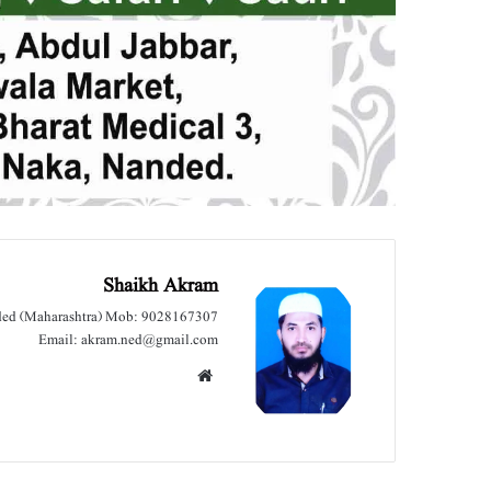
Shaikh Akram
nded (Maharashtra) Mob: 9028167307
Email: akram.ned@gmail.com
We
bsit
e