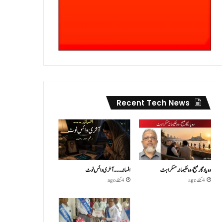
Recent Tech News
وہ یادگار صبح، وہ حکیمانہ مسکراہٹ
افسانہ۔۔۔آخری وائس نوٹ
4 گھنٹے ago
4 گھنٹے ago