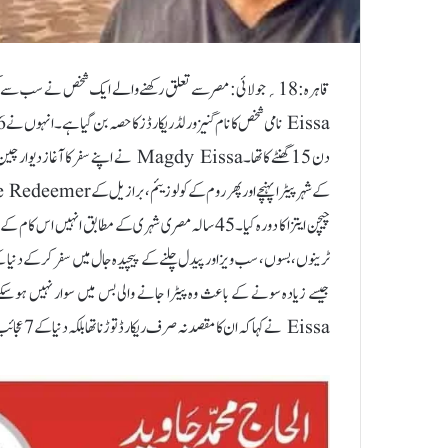
دن 15 گھنٹے کا تھا۔Magdy Eissa نے اپ
چیچن ایتزا کا دورہ کیا۔45 سالہ مصری شہری کے مطابق ان
Eissa نے کہا کہ ان کا مقصد نہ صرف ریکارڈ توڑنا تھا بلکہ دنیا کے 7 عجائب کے سفر کا خواب پورا کرنا بھی تھا۔