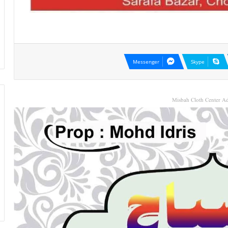
Messenger
Skype
Misbah Cloth Center Ad