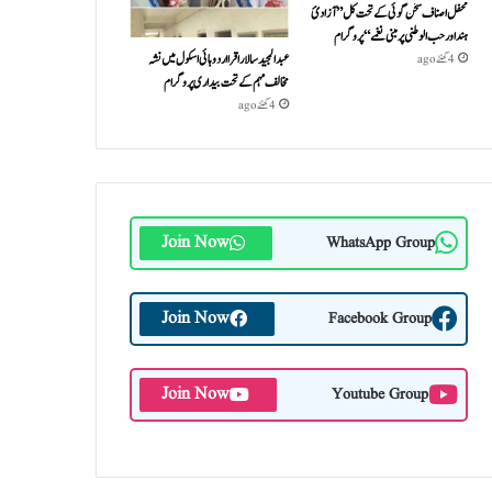
محفل اصناف سخن گوئی کے تحت کل ”آزادئ
ہند اور حب الوطنی پر مبنی نغمے“پروگرام
عبدالمجید سالار اقرا اردو ہائی اسکول میں نشہ
4 گھنٹے ago
مخالف مہم کے تحت بیداری پروگرام
4 گھنٹے ago
Join Now
WhatsApp Group
Join Now
Facebook Group
Join Now
Youtube Group