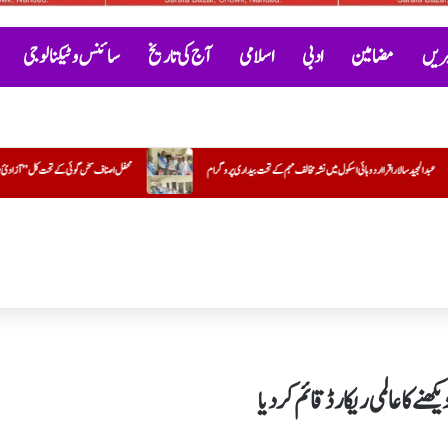
خبریں
مضامین
ادبی
اسلامی
آج کی تاریخ
سائنس و ٹیکنالوجی
ہم کے تحت بیداری پروگرام
محفل اصناف سخن گوئی کے تحت کل ”آزادئ ہند اور حب الوطنی پر مبنی نغمے“پروگرام