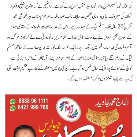
کی اپیل محمد عظیم الدین ببرمحمد و سید منتجب الدین نے کی ہے۔ واضح رہے کہ ناندیڑ ضلع و قندہار
تعلقہ کی معروف سیاسی و سماجی شخصیت سابقہ نائب صدر بلدیہ مرحوم جناب ببر محمد شیر محمد
تقریباً 20 سال تک مسلم لیگ کے صدر رہے۔ اس کے علاوہ جمعیت علماء ہند کے مقامی صدر
کے طور پر بھی انہوں نے بے لوث سماجی خدمات انجام دیں۔ نوجوانی سے لے کر تادمِ مرگ وہ
قوم و ملت کی خدمت و فکر میں لگے رہے۔ایک عرصہ تک نوراللہ خان صاحب کے ساتھ مسلم
لیگ کے بینر تلے سیاسی و سماجی فلاح و بہبود کے کام انجام دیئے۔ آج اُن کے اس دارِ فانی سے
کوچ کیے ہوئے پورا ایک سال مکمل ہوگیا ہے۔ اُن کی یاد میں منعقد کیے جارہے عظیم مفت طبی
کیمپ سے یقینا سینکڑوں لوگ مستفید ہوں گے۔