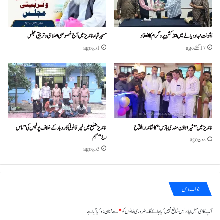
یشونت مہا ودیالے میں انڈکشن پروگرام کا انعقاد
مسجدِ قباء ناندیڑ میں آج خصوصی اصلاحی و تربیتی مجلس
17 گھنٹے ago
1 دن ago
ناندیڑ میں ’’شیرا ٹاؤن مندی ہاؤس‘‘ کا شاندار افتتاح
ناندیڑ ضلع میں غیر قانونی کاروبار کے خلاف پولیس کی ’’ماس
ریڈ‘‘ مہم
2 دن ago
3 دن ago
جواب دیں
آپ کا ای میل ایڈریس شائع نہیں کیا جائے گا۔
ضروری خانوں کو
*
سے نشان زد کیا گیا ہے