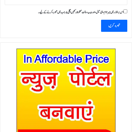
اس براؤزر میں میرا نام، ای میل، اور ویب سائٹ محفوظ رکھیں اگلی بار جب میں تبصرہ کرنے کےلیے۔