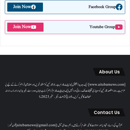
Join Now
Facebook Group
Join Now
Youtube Group
About Us
[www.aitebarnews.com] ایک جدید ڈیجیٹل نیوز پلیٹ فارم ہے۔ جو قارئین کو مستند خبریں اور مضامین فراہم کرنے کے لیے پُر
عزم ہے۔ ہمارا مقصدقارئین کو معیاری تخلیقات تک رسائی اور انہیں ایک ایسا پلیٹ فارم فراہم کرنا ہے جہاں وہ درست، غیر جانبدار اور ذمہ دارانہ
صحافت کا تجربہ کریں۔( تاریخ اشاعت : یکم؍ ستمبر 2023ء)
Contact Us
ہم آپ کی رائے، تجاویز اور سوالات کا خیرمقدم کرتے ہیں۔ ہم سےای میل: [aitebarnews@gmail.com]فون نمبر: