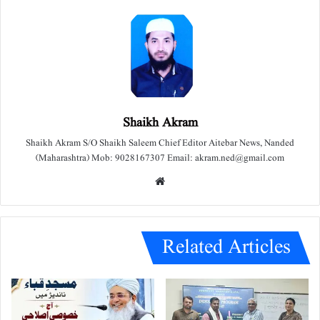
Shaikh Akram
Shaikh Akram S/O Shaikh Saleem Chief Editor Aitebar News, Nanded
(Maharashtra) Mob: 9028167307 Email: akram.ned@gmail.com
We
bsit
e
Related Articles