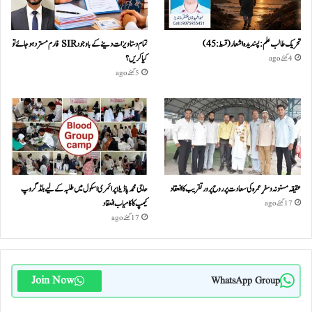
تحریک طالب علم: پسندیدہ اشعار (قسط:45)
تمام دستاویزات دینے کے باوجود SIR فارم مسترد ہو جائے تو
کیا کریں؟
4 گھنٹے ago
5 گھنٹے ago
عقیقہ مسنونہ و سفرِ عمرہ کی سعادت پر روح پرور تقریب کا انعقاد
حاجی محمد پاڈیلا پرائمری اسکول میں طلبہ کے لیے بلڈ گروپ
کیمپ کا کامیاب انعقاد
17 گھنٹے ago
17 گھنٹے ago
Join Now
WhatsApp Group