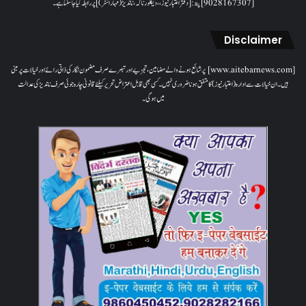
[9028167307]پتہ: [دفتر اعتبار نیوز، ، دیگلور ناکہ، ناندیڑ(مہاراشٹر) ] پر رابطہ کیا جاسکتا ہے۔
Disclaimer
[www.aitebarnews.com] پر شائع ہونے والے مضامین، تجزیے اور تبصرے صرف مضمون نگار کی ذاتی رائے اور خیالات پر مبنی
ہیں۔ ان خیالات سے ادارہ (اعتبار نیوز) کا متفق ہونا ضروری نہیں۔ کسی بھی قابل اعتراض تحریر کیلئے قانونی چارہ جوئی صرف ناندیڑ کی عدالت
میں ہوگی۔