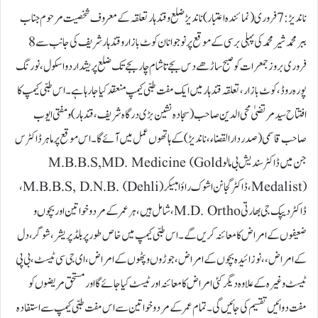
ناندیڑ:7 فروری ( نمائندہ اعتبار) ناندیڑ ضلع و قندہار تعلقہ کے معروف شخصیت مرحوم جناب
ببر محمد شیر محمد کی پہلی برسی کے موقع پر نوجوانان کوٹ بازار و قندہار شریف کی جانب سے 8
فروری بروز جمعرات کو صبح ساڑھے دس بجے تا شام چار بجے تک ضلع پریشد اردو اسکول، نورنگ
پورہ روڈ، کوٹ بازار، تعلقہ قندہار میں ایک مفت طبی کیمپ منعقد کیا جارہا ہے۔ اس طبی کیمپ کا
افتتاح سید مرتضیٰ محی الدین صاحب ( سجادہ نشین بڑی درگاہ شریف، قندہار) و مفتی ایوب
صاحب قاسمی ( صدر دارالقضاء، ناندیڑ) کے ہاتھوں عمل میں آئے گا۔ اس موقع پر ماہر ڈاکٹرس
جن میں ڈاکٹر سندیش بی مالو M.B.B.S,MD. Medicine (Gold
Medalist)، ڈاکٹر گجانن اشوک راؤ امبیکر M.B.B.S, D.N.B. (Dehli)،
ڈاکٹر دیپک جی بھارتی M.D. Ortho، شامل ہیں، ہر عمر کے مرد و خواتین اور بچوں و
ضعیفوں کے امراض کا معائنہ کریں گے۔ اس طبی کیمپ میں خاص طور پر بلڈ پریشر، شوگر، دل
کے امراض، ، نوزائیدہ بچوں کے امراض، جوڑوں و پٹھوں کے امراض، ای جی سی ٹیسٹ، بی پی
ٹیسٹ وغیرہ کے علاوہ دیگر کئی امراض کا معائنہ اور ٹیسٹ کیا جائے گا اور مستحق مریضوں کو
مفت دوائیں تقسیم کی جائیں گی۔تمام عمر کے مرد و خواتین سے اس مفت طبی کیمپ سے استفادہ