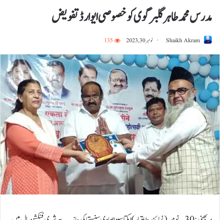
مدرس محمد طاہر گلبرگوی کو خصوصی ایوارڈ تفویض
Shaikh Akram
نومبر 30, 2023
135
پربھنی:30؍نومبر ( نمائندہ اعتبار) ایکتا سیوا بھاوی سنستھا کی جانب سے شری فنکشن ہال میں