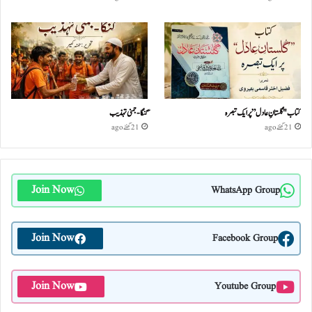
کتاب "گلستانِ عادل” پر ایک تبصرہ
گنگا-جمنی تہذیب
21 گھنٹے ago
21 گھنٹے ago
Join Now
WhatsApp Group
Join Now
Facebook Group
Join Now
Youtube Group