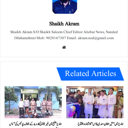
Shaikh Akram
Shaikh Akram S/O Shaikh Saleem Chief Editor Aitebar News, Nanded
(Maharashtra) Mob: 9028167307 Email: akram.ned@gmail.com
We
bsit
e
Related Articles
ناندیڑ میں ’’شیرا ٹاؤن مندی ہاؤس‘‘ کا شاندار افتتاح
ناندیڑ ضلع میں غیر قانونی کاروبار کے خلاف پولیس کی ’’ماس