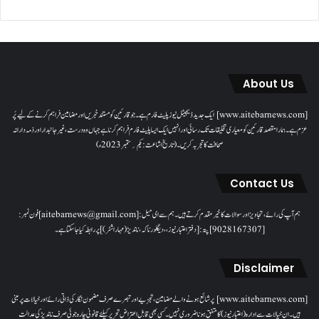
About Us
[www.aitebarnews.com] ایک جدید ڈیجیٹل نیوز پلیٹ فارم ہے۔ جو قارئین کو مستند خبریں اور مضامین فراہم کرنے کے لیے پُر
عزم ہے۔ ہمارا مقصدقارئین کو معیاری تخلیقات تک رسائی اور انہیں ایک ایسا پلیٹ فارم فراہم کرنا ہے جہاں وہ درست، غیر جانبدار اور ذمہ دارانہ
صحافت کا تجربہ کریں۔( تاریخ اشاعت : یکم؍ ستمبر 2023ء)
Contact Us
ہم آپ کی رائے، تجاویز اور سوالات کا خیرمقدم کرتے ہیں۔ ہم سےای میل: [aitebarnews@gmail.com]فون نمبر:
[9028167307]پتہ: [دفتر اعتبار نیوز، ، دیگلور ناکہ، ناندیڑ(مہاراشٹر) ] پر رابطہ کیا جاسکتا ہے۔
Disclaimer
[www.aitebarnews.com] پر شائع ہونے والے مضامین، تجزیے اور تبصرے صرف مضمون نگار کی ذاتی رائے اور خیالات پر مبنی
ہیں۔ ان خیالات سے ادارہ (اعتبار نیوز) کا متفق ہونا ضروری نہیں۔ کسی بھی قابل اعتراض تحریر کیلئے قانونی چارہ جوئی صرف ناندیڑ کی عدالت