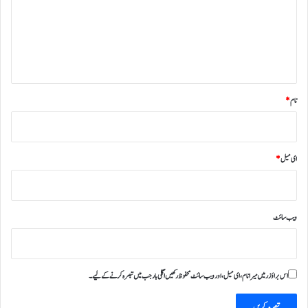
ر
ہ
*
نام
*
ای میل
*
ویب‌ سائٹ
اس براؤزر میں میرا نام، ای میل، اور ویب سائٹ محفوظ رکھیں اگلی بار جب میں تبصرہ کرنے کےلیے۔