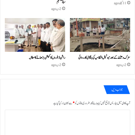
ریڈ‘‘ مہم
11 گھنٹے ago
2 دن ago
سڑک دھنسنے کے بعد میونسپل انتظامیہ کی ہنگامی کارروائی
راشن ڈیلروں کا کمیشن بڑھانے کا مطالبہ
2 دن ago
2 دن ago
جواب دیں
آپ کا ای میل ایڈریس شائع نہیں کیا جائے گا۔
ضروری خانوں کو
*
سے نشان زد کیا گیا ہے
ت
ب
ص