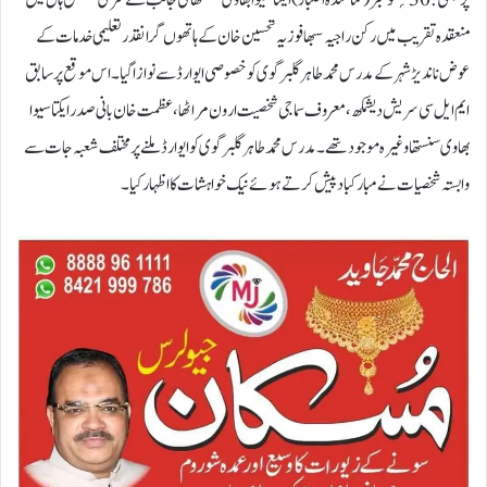
منعقدہ تقریب میں رکن راجیہ سبھا فوزیہ تحسین خان کے ہاتھوں گرانقدر تعلیمی خدمات کے
عوض ناندیڑ شہر کے مدرس محمد طاہر گلبرگوی کو خصوصی ایوارڈ سے نوازا گیا۔ اس موقع پر سابق
ایم ایل سی سریش دیشمکھ، معروف سماجی شخصیت ارون مراٹھا، عظمت خان بانی صدر ایکتا سیوا
بھاوی سنستھا وغیرہ موجود تھے۔ مدرس محمد طاہر گلبرگوی کو ایوارڈ ملنے پر مختلف شعبہ جات سے
وابستہ شخصیات نے مبارکباد پیش کرتے ہوئے نیک خواہشات کا اظہار کیا۔