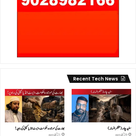
Recent Tech News
سفید چادر( مختصر افسانہ)
بھارت کی موجودہ حکومت،ایسٹ انڈیا کمپنی کی راہ پر!
20 گھنٹے ago
21 گھنٹے ago