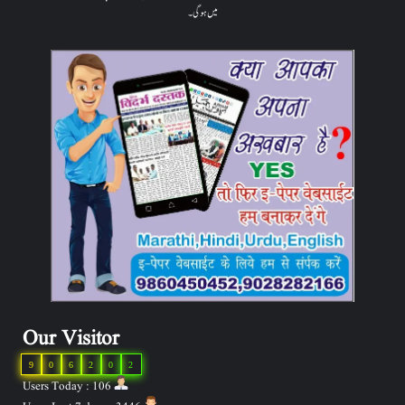
میں ہوگی۔
Our Visitor
9
0
6
2
0
2
Users Today : 106