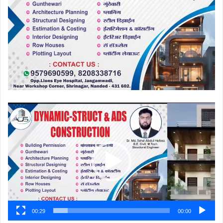
ویڈیو
پلیئر
00:29
00:00