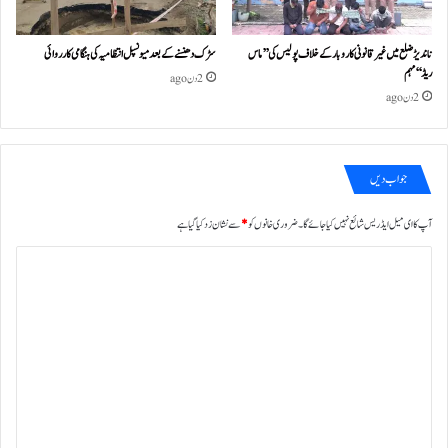
ناندیڑ ضلع میں غیر قانونی کاروبار کے خلاف پولیس کی ’’ماس
سڑک دھنسنے کے بعد میونسپل انتظامیہ کی ہنگامی کارروائی
ریڈ‘‘ مہم
2 دن ago
2 دن ago
جواب دیں
آپ کا ای میل ایڈریس شائع نہیں کیا جائے گا۔
ضروری خانوں کو
*
سے نشان زد کیا گیا ہے
ت
ب
ص
ر
ہ
*