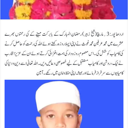
اردھا پور:3؍مارچ(شیخ زبیر) رمضان المبارک کے بابرکت مہینے کے کی رحمتوں بھرے
عشرے میں محمد عرفین محمد غوث نے اپنی ا پہلا روزہ رکھتے ہوئے اللہ کی رحمت کو حاصل کرنے
کی کامیاب کوشش کی۔ اس معصوم روزہ دار کی ہمت افزائی کرتے ہوئے ان کے عزیز اقارب
نے نیک، روشن اور کامیاب مستقبل کے لیے خصوصی دعائیں دیں۔ اللہ تعالیٰ اسے دین و دنیا کی
کامیابیوں سے سرفراز فرمائے اور ہمیشہ اپنی حفظ وامان میں رکھے۔ آمین