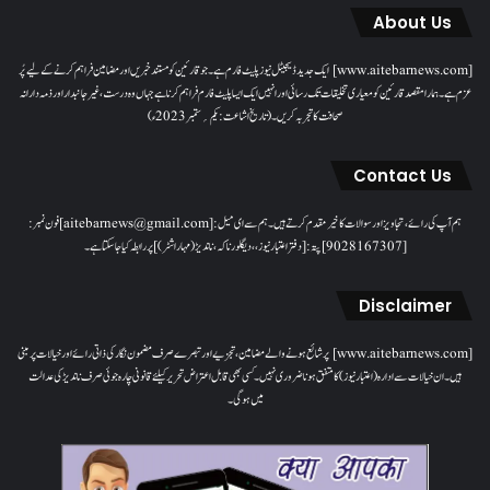
About Us
[www.aitebarnews.com] ایک جدید ڈیجیٹل نیوز پلیٹ فارم ہے۔ جو قارئین کو مستند خبریں اور مضامین فراہم کرنے کے لیے پُر
عزم ہے۔ ہمارا مقصدقارئین کو معیاری تخلیقات تک رسائی اور انہیں ایک ایسا پلیٹ فارم فراہم کرنا ہے جہاں وہ درست، غیر جانبدار اور ذمہ دارانہ
صحافت کا تجربہ کریں۔( تاریخ اشاعت : یکم؍ ستمبر 2023ء)
Contact Us
ہم آپ کی رائے، تجاویز اور سوالات کا خیرمقدم کرتے ہیں۔ ہم سےای میل: [aitebarnews@gmail.com]فون نمبر:
[9028167307]پتہ: [دفتر اعتبار نیوز، ، دیگلور ناکہ، ناندیڑ(مہاراشٹر) ] پر رابطہ کیا جاسکتا ہے۔
Disclaimer
[www.aitebarnews.com] پر شائع ہونے والے مضامین، تجزیے اور تبصرے صرف مضمون نگار کی ذاتی رائے اور خیالات پر مبنی
ہیں۔ ان خیالات سے ادارہ (اعتبار نیوز) کا متفق ہونا ضروری نہیں۔ کسی بھی قابل اعتراض تحریر کیلئے قانونی چارہ جوئی صرف ناندیڑ کی عدالت
میں ہوگی۔