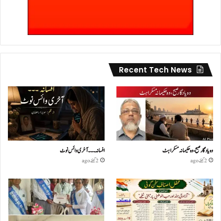
Recent Tech News
وہ یادگار صبح، وہ حکیمانہ مسکراہٹ
افسانہ۔۔۔آخری وائس نوٹ
2 گھنٹے ago
2 گھنٹے ago