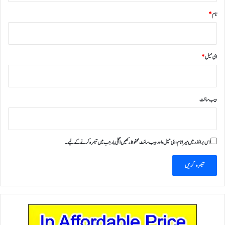
نام
*
ای میل
*
ویب‌ سائٹ
اس براؤزر میں میرا نام، ای میل، اور ویب سائٹ محفوظ رکھیں اگلی بار جب میں تبصرہ کرنے کےلیے۔