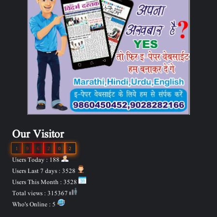
Our Visitor
1
9
6
2
0
2
Users Today : 188
Users Last 7 days : 3528
Users This Month : 3528
Total views : 315367
Who's Online : 5