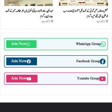
محفل اصناف سخن گوئی کے تحت کل ”آزادئ ہند اور حب
عبدالمجید سالار اقرا اردو ہائی اسکول میں نشہ مخالف مہم کے تحت
الوطنی پر مبنی نغمے“پروگرام
بیداری پروگرام
2 گھنٹے ago
2 گھنٹے ago
Join Now
WhatsApp Group
Join Now
Facebook Group
Join Now
Youtube Group