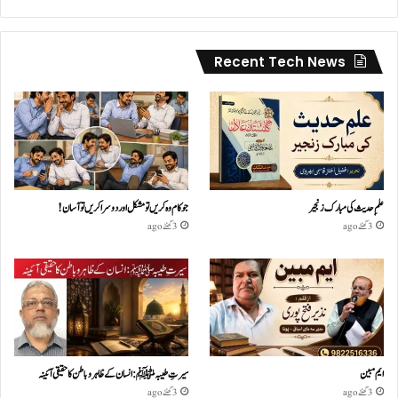
Recent Tech News
علمِ حدیث کی مبارک زنجیر
جو کام وہ کریں تو مشکل اور دوسرا کریں تو آسان !
3 گھنٹے ago
3 گھنٹے ago
ایم مبین
سیرتِ طیبہﷺ: انسان کے ظاہر و باطن کا حقیقی آئینہ
3 گھنٹے ago
3 گھنٹے ago