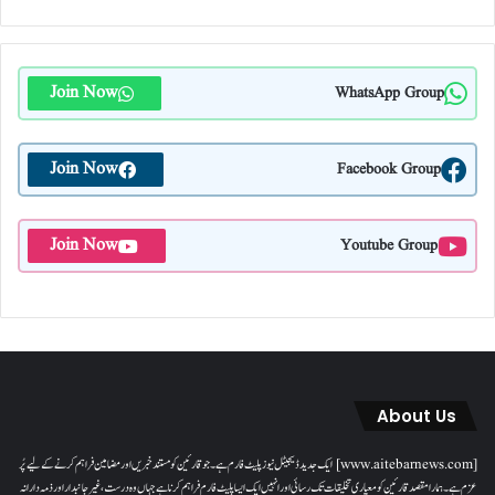
Join Now
WhatsApp Group
Join Now
Facebook Group
Join Now
Youtube Group
About Us
[www.aitebarnews.com] ایک جدید ڈیجیٹل نیوز پلیٹ فارم ہے۔ جو قارئین کو مستند خبریں اور مضامین فراہم کرنے کے لیے پُر
عزم ہے۔ ہمارا مقصدقارئین کو معیاری تخلیقات تک رسائی اور انہیں ایک ایسا پلیٹ فارم فراہم کرنا ہے جہاں وہ درست، غیر جانبدار اور ذمہ دارانہ