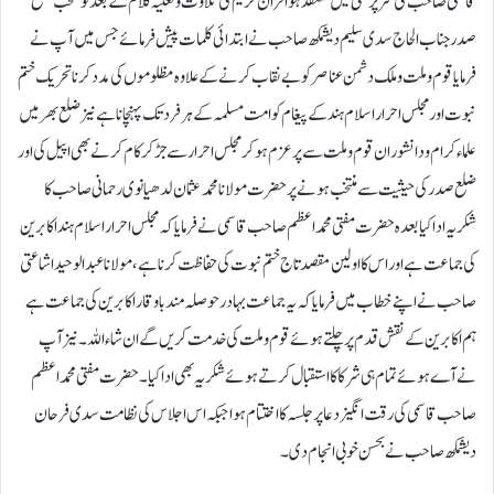
قاسمی صاحب کی سرپرستی میں منعقد ہوا قران کریم کی تلاوت و نعتیہ کلام کے بعد نو منتخب ضلع
صدر جناب الحاج سدی سلیم دیشمکھ صاحب نے ابتدائی کلمات پیش فرمائے جس میں آپ نے
فرمایا قوم و ملت و ملک دشمن عناصر کو بے نقاب کرنے کے علاوہ مظلوموں کی مدد کرنا تحریک ختم
نبوت اور مجلس احرار اسلام ہند کے پیغام کو امت مسلمہ کے ہر فرد تک پہنچا نا ہے نیزضلع بھر میں
علماءکرام ودانشوران قوم وملت سے پرعزم ہوکر مجلس احرار سے جڑ کر کام کرنے بھی اپیل کی اور
ضلع صدر کی حیثیت سے منتخب ہونے پر حضرت مولانا محمد عثمان لدھیانوی رحمانی صاحب کا
شکریہ ادا کیا بعدہ حضرت مفتی محمد اعظم صاحب قاسمی نے فرمایا کہ مجلس احرار اسلام ہند اکابرین
کی جماعت ہےاور اس کا اولین مقصد تاج ختم نبوت کی حفاظت کرنا ہے، مولانا عبدالوحید اشاعتی
صاحب نے اپنے خطاب میں فرمایاکہ یہ جماعت بہادر حوصلہ مند با وقار اکابرین کی جماعت ہے
ہم اکابرین کے نقش قدم پر چلتے ہوئے قوم و ملت کی خدمت کریں گے ان شاءاللہ۔ نیز آپ
نےآے ہوئے تمام ہی شرکا کا استقبال کرتے ہوئے شکریہ بھی ادا کیا۔حضرت مفتی محمد اعظم
صاحب قاسمی کی رقت انگیز دعا پر جلسہ کا اختتام ہوا جبکہ اس اجلاس کی نظامت سدی فرحان
دیشمکھ صاحب نے بحسن خوبی انجام دی۔