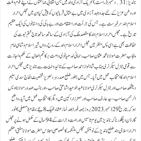
ناندیڑ:31؍دسمبر (راست) تحریک آزادی ہند میں جن انقلابی جماعتوں نے اپنے قوم وملت
اور وطن عزیز کے لئے جدوجہد آزادی میں بے مثال قربانیوں کو پیش کیا ان میں مجلس احرار
اسلام ہند سرفہرست ہے۔ جس کی جرأت اور استقامت اور بے باکی کی داستانوں کی ایک عظیم
تاریخ ہے ۔ مجلس احرار اسلام ہند کا مقصد ملک کی آزادی کے ساتھ ساتھ تاج ختم نبوت کی
حفاظت بھی ہے اسی پس منظر میں مجلس احرار اسلام ہند کے روح رواں شیر اسلام وشاہی امام
پنجاب حضرت مولانا محمد عثمان صاحب رحمانی لدھیانوی دامت برکاتہم العالیہ کے حکم واجازت
سے قومی جنرل سیکرٹری جناب شاہنواز احمد صاحب کے تائید وحمایت سے ناندیڑ میں مجلس احرار
اسلام ہند کا انتخاب عمل میں آیا ۔جس میں بطور ضلع صدر ہر دلعزیز شخصیت الحاج سدی سلیم
دیشمکھ صاحب اور جنرل سیکرٹری مولانا عبدالوحید اشاعتی صاحب، اور نائب صدور مولانا اویس
الرحمن صاحب، سید عارف صاحب اور معزز اراکین میں دیگر کا انتخاب عمل میں آیا۔ واضح
ہوکہ بتاریخ 29 ڈسمبر 2023 بروز جمعہ فورا بعد نماز عشاء ٹھیک 8 بجے بمقام (مصلی) انور
گارڈن دیگلور ناکہ ناندیڑ میں یوم تاسیس اورہمت وجرات کے 94 سال کے مکمل ہونے پر مجلس
احرار اسلامی ہند ضلع ناندیڑ کے نو منتخبہ مجلس منتظمہ کا خصوصی اجلاس حضرت مولانا مفتی اعظم