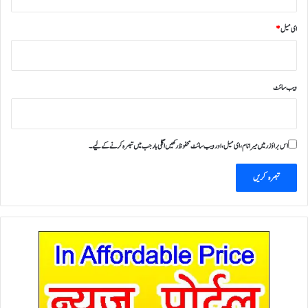
ای میل
*
ویب‌ سائٹ
اس براؤزر میں میرا نام، ای میل، اور ویب سائٹ محفوظ رکھیں اگلی بار جب میں تبصرہ کرنے کےلیے۔