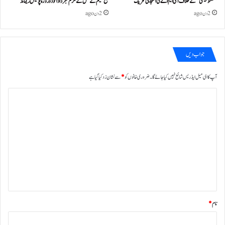
’’مکسوپیتھی‘‘ کے خلاف آئی ایم اے کی احتجاجی تحریک
شیخ شمیم کے قتل کے ملزم شبّر دادا کو دو روزہ پولیس ریمانڈ
2 دن ago
2 دن ago
جواب دیں
آپ کا ای میل ایڈریس شائع نہیں کیا جائے گا۔
ضروری خانوں کو
*
سے نشان زد کیا گیا ہے
ت
ب
ص
ر
ہ
*
نام
*