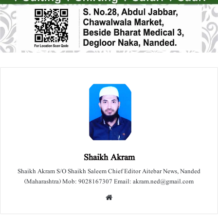
Shaikh Akram
Shaikh Akram S/O Shaikh Saleem Chief Editor Aitebar News, Nanded
(Maharashtra) Mob: 9028167307 Email: akram.ned@gmail.com
We
bsit