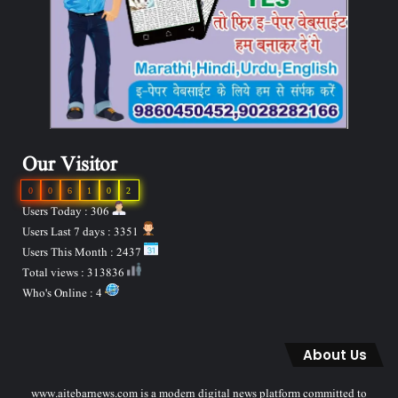
Our Visitor
0
0
6
1
0
2
Users Today : 306
Users Last 7 days : 3351
Users This Month : 2437
Total views : 313836
Who's Online : 4
About Us
www.aitebarnews.com is a modern digital news platform committed to