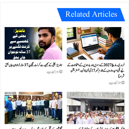
e
Related Articles
فروری۔مارچ 2027 کے دسویں اور بارہویں کے امتحانات کے
ناندیڑ: بجلی کے کھمبے سے کرنٹ لگنے پر 37 سالہ نوجوان جاں بحق
لیے نجی امیدواروں کے فارم نمبر 17 کی آن لائن رجسٹریشن
19 گھنٹے ago
شروع
19 گھنٹے ago