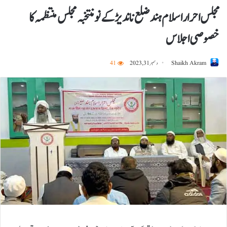
مجلس احرار اسلام ہند ضلع ناندیڑ کے نومنتخبہ مجلس منتظمہ کا
خصوصی اجلاس
Shaikh Akram
دسمبر 31, 2023
41