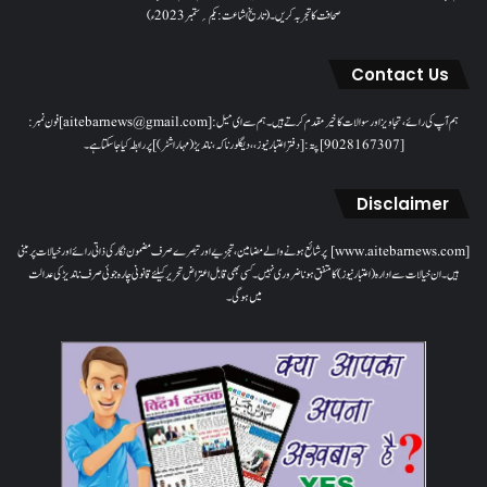
صحافت کا تجربہ کریں۔( تاریخ اشاعت : یکم؍ ستمبر 2023ء)
Contact Us
ہم آپ کی رائے، تجاویز اور سوالات کا خیرمقدم کرتے ہیں۔ ہم سےای میل: [aitebarnews@gmail.com]فون نمبر:
[9028167307]پتہ: [دفتر اعتبار نیوز، ، دیگلور ناکہ، ناندیڑ(مہاراشٹر) ] پر رابطہ کیا جاسکتا ہے۔
Disclaimer
[www.aitebarnews.com] پر شائع ہونے والے مضامین، تجزیے اور تبصرے صرف مضمون نگار کی ذاتی رائے اور خیالات پر مبنی
ہیں۔ ان خیالات سے ادارہ (اعتبار نیوز) کا متفق ہونا ضروری نہیں۔ کسی بھی قابل اعتراض تحریر کیلئے قانونی چارہ جوئی صرف ناندیڑ کی عدالت
میں ہوگی۔