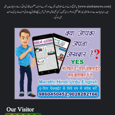
[www.aitebarnews.com] پر شائع ہونے والے مضامین، تجزیے اور تبصرے صرف مضمون نگار کی ذاتی رائے اور خیالات پر مبنی
ہیں۔ ان خیالات سے ادارہ (اعتبار نیوز) کا متفق ہونا ضروری نہیں۔ کسی بھی قابل اعتراض تحریر کیلئے قانونی چارہ جوئی صرف ناندیڑ کی عدالت
میں ہوگی۔
Our Visitor