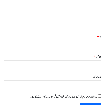
ص
ر
ہ
*
نام
*
ای میل
*
ویب‌ سائٹ
اس براؤزر میں میرا نام، ای میل، اور ویب سائٹ محفوظ رکھیں اگلی بار جب میں تبصرہ کرنے کےلیے۔