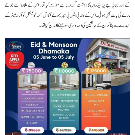
کے دوران بی جے پی لیڈروں کا دہشت گردوں سے موازنہ کیا تھا۔ اس کے علاوہ اسے جوتے
مارنے کی بات بھی ہوئی۔ اس کے بعد بی ایس پی سپریمو نے آکاش آنند کو نیشنل کوآرڈینیٹر کے
عہدے سے ہٹا کر ان کے جانشین کی ذمہ داری سونپنے کا اعلان کیا تھا۔