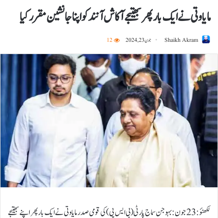
مایاوتی نے ایک بار پھر بھتیجے آکاش آنند کو اپنا جانشین مقرر کیا
Shaikh Akram
جون 23, 2024
12
لکھنؤ: 23 جون:بہوجن سماج پارٹی (بی ایس پی) کی قومی صدر مایاوتی نے ایک بار پھر اپنے بھتیجے