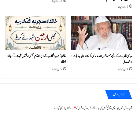
3 دن ago
1 دن ago
سیاسی فائدے کے لیے مسلمانوں اور مدارس کو نشانہ بنایا جا رہا ہے:
خانقاہِ سنجریہ افتخاریہ کے زیراہتمام مجلس اربعین شہدائے کربلا کا
ارشد مدنی
انعقاد
3 دن ago
5 دن ago
جواب دیں
آپ کا ای میل ایڈریس شائع نہیں کیا جائے گا۔
ضروری خانوں کو
*
سے نشان زد کیا گیا ہے
ت
ب