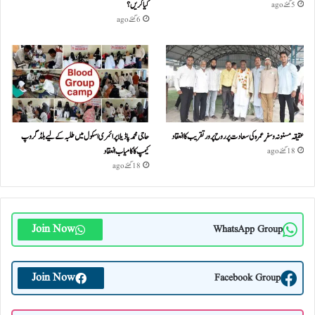
کیا کریں؟
5 گھنٹے ago
6 گھنٹے ago
عقیقہ مسنونہ و سفرِ عمرہ کی سعادت پر روح پرور تقریب کا انعقاد
حاجی محمد پاڈیلا پرائمری اسکول میں طلبہ کے لیے بلڈ گروپ
کیمپ کا کامیاب انعقاد
18 گھنٹے ago
18 گھنٹے ago
Join Now
WhatsApp Group
Join Now
Facebook Group