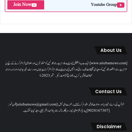
Join Now
Youtube Group
About Us
[www.aitebarnews.com] ایک جدید ڈیجیٹل نیوز پلیٹ فارم ہے۔ جو قارئین کو مستند خبریں اور مضامین فراہم کرنے کے لیے پُر
عزم ہے۔ ہمارا مقصدقارئین کو معیاری تخلیقات تک رسائی اور انہیں ایک ایسا پلیٹ فارم فراہم کرنا ہے جہاں وہ درست، غیر جانبدار اور ذمہ دارانہ
صحافت کا تجربہ کریں۔( تاریخ اشاعت : یکم؍ ستمبر 2023ء)
Contact Us
ہم آپ کی رائے، تجاویز اور سوالات کا خیرمقدم کرتے ہیں۔ ہم سےای میل: [aitebarnews@gmail.com]فون نمبر:
[9028167307]پتہ: [دفتر اعتبار نیوز، ، دیگلور ناکہ، ناندیڑ(مہاراشٹر) ] پر رابطہ کیا جاسکتا ہے۔
Disclaimer