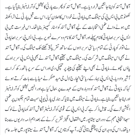
آکاش آنند کو اپنا جانشین قرار دیا ہے۔ آکاش آنند کو پھر سے پارٹی کا نیشنل کوآرڈینیٹر بنایا گیا ہے۔
لکھنؤ میں بی ایس پی کی میٹنگ میں مایاوتی نے خود اس کا اعلان کیا۔ اس سے قبل پارٹی نے اتراکھنڈ
میں ہونے والے ضمنی انتخابات کے لیے آکاش آنند کو اسٹار کمپینر بنایا تھا۔ اس فہرست میں بی
ایس پی سربراہ مایاوتی کا نام پہلے اور آکاش آنند کا نام دوسرے نمبر پر ہے۔ بی ایس پی سربراہ مایاوتی
نے اتوار کو پارٹی کے تمام ریاستی سربراہوں کے ساتھ تقریباً 3 گھنٹے تک میٹنگ کی۔ آکاش آنند
نے بھی اس میٹنگ میں شرکت کی۔ میٹنگ میں بھتیجے آکاش آنند نے بھی بی ایس پی سربراہ کے
پاؤں چھوئے۔ مایاوتی نے بھی اپنے بھتیجے کی پیٹھ پر تھپکی دی اور اس کے سر پر ہاتھ رکھ کر اسے
آشیرواد دیا۔ بی ایس پی بہار کے ریاستی انچارج لال جی میدھنکر نے میڈیا سے بات کرتے ہوئے
کہا کہ مایاوتی نے آکاش آنند کو دوبارہ ان کے عہدے پر بحال کیا ہے اور انہیں نیشنل کوآرڈینیٹر
اور اپنا جانشین بنایا ہے۔ مایاوتی نے میٹنگ میں بتایا کہ ہماری پارٹی یوپی سمیت تمام جگہوں پر ضمنی
الیکشن لڑے گی۔ قابل ذکر ہے کہ بی ایس پی کے قومی کوآرڈینیٹر آکاش آنند کو مایاوتی نے لوک
سبھا انتخابی مہم کے دوران سیتا پور میں اشتعال انگیز تقریر کرنے کے بعد اہم ذمہ داریوں سے ہٹا
دیا تھا۔ اس کی وجہ ان کی ناپختگی بتائی گئی۔ آپ کو بتا دیں کہ آکاش آنند نے سیتا پور میں جلسہ عام