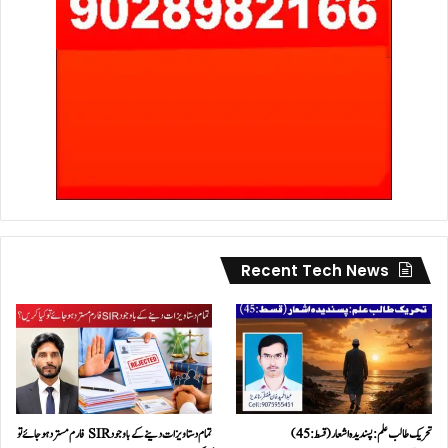
Recent Tech News
تحریک طالب علم: پسندیدہ اشعار (قسط:45)
تمام دستاویزات دینے کے باوجود SIR فارم مسترد ہو جائے تو