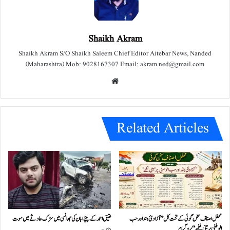
Shaikh Akram
Shaikh Akram S/O Shaikh Saleem Chief Editor Aitebar News, Nanded
(Maharashtra) Mob: 9028167307 Email: akram.ned@gmail.com
We
bsit
e
Related Articles
محفل اصناف سخن گوئی کے تحت کل ”آزادئ ہند اور حب
عتیق احمد کے بیٹے ابان کی جھانسی میں سڑک حادثے میں موت
الوطنی پر مبنی نغمے“پروگرام