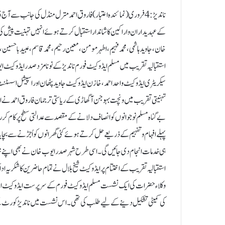
کے عہدیداران و اراکین کا شاندار استقبال کرتے ہوئے انہیں تہنیت پیش کی
خان، جاوید ہاشمی، محمد فہیم، اطہر مومن، معین رحیم، محمد قاسم، عبید باحسین،
استقبالیہ تقریب میں مسلم ایڈوکیٹ فورم ناندیڑ کے نونامزد صدر ایڈوکیٹ ای
سیکریٹری ایڈوکیٹ واحد احمد ، خازن ایڈوکیٹ جاوید پٹھان اور اسپیشل اسسٹنٹ سید
تہنیتی تقریب میں ونچت بہوجن آگھاڑی کے ریاستی ترجمان فاروق احمد نے اپ
بے گناہ مسلم نوجوانوں کو انصاف دلانے کے مقصد سے عدالتی سطح پرکام کر
پہلے افہام و تفہیم کے ذریعے حل کرتے ہوئے کئی گھرانوں کو اُجڑنے سے بچا
ہی خدمات انجام دی جائیں گی۔اسی طرح شہر صدر ایوب خان نے بھی اپنے خی
کی کمیٹی تشکیل دینے کے لیے طلب کی تھی۔ اس نشست میں ناندیڑ کورٹ کے ت