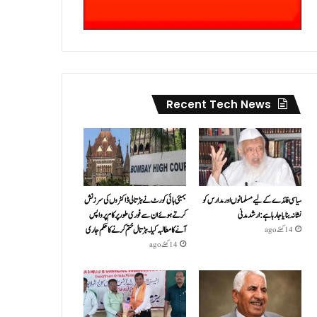
Recent Tech News
سیاسی فائدے کے لیے مسلمانوں اور مدارس کو
بمبئی ہائی کورٹ نے ہڑتالی ڈاکٹروں کی سرزنش
نشانہ بنایا جا رہا ہے: ارشد مدنی
کرتے ہوئے ان سے فوری طور پر کام پر واپس
آنے کا مطالبہ کیا۔ہڑتال ختم کرنے کا حکم جاری
14 گھنٹے ago
14 گھنٹے ago