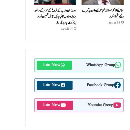
حماس کا ڈاکٹر عبداللہ الخباص کی وفات پر گہرے
اردو زبان و ادب کے فروغ کے عزم کے ساتھ
رنج وغم کااظہار
بزمِ اردو ادب کا قیام ایک قابلِ تحسین قدم :
ایڈوکیٹ جاوید خیردی
14 گھنٹے ago
14 گھنٹے ago
Join Now
WhatsApp Group
Join Now
Facebook Group
Join Now
Youtube Group