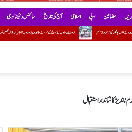
خبریں
مضامین
ادبی
اسلامی
آج کی تاریخ
سائنس و ٹیکنالوجی
و ادب کے فروغ کے عزم کے ساتھ بزمِ اردو ادب کا قیام ایک قابلِ تحسین قدم : ایڈوکیٹ جاوید خیردی
حماس کا ڈاکٹر عبداللہ الخب
اندیڑ کا شاندار استقبال