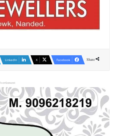
Share
LinkedIn
X
Facebook
vertisment