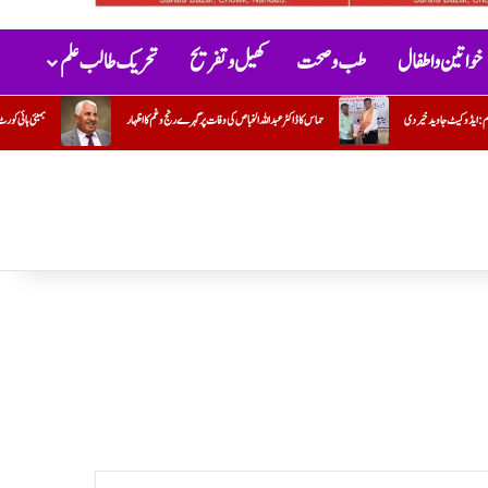
خواتین و اطفال
طب و صحت
کھیل و تفریح
تحریک طالب علم
اص کی وفات پر گہرے رنج وغم کااظہار
بمبئی ہائی کورٹ نے ہڑتالی ڈاکٹروں کی سرزنش کرتے ہوئے ان سے فوری طور پر کام پر واپس آنے