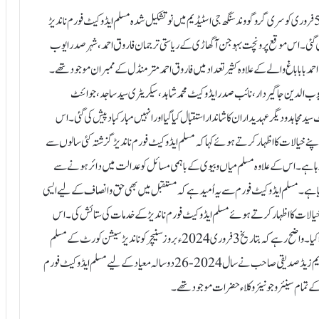
ناندیڑ:4 فروری ( نمائندہ اعتبار) فاروق احمد مترل منڈل کی جانب سے آج 5 فروری کو سری گرو گووند سنگھ جی اسٹیڈیم میں نو تشکیل شدہ مسلم ایڈوکیٹ فورم ناندیڑ
 گئی۔ اس موقع پر ونچت بہوجن آگھاڑی کے ریاستی ترجمان فاروق احمد، شہر صدر ایوب
 احمد بابا باغ والے کے علاوہ کثیر تعداد میں فاروق احمد مترمنڈل کے ممبران موجود تھے۔
وب الدین جاگیردار، نائب صدر ایڈوکیٹ محمد شاہد، سیکریٹری سید ساجد، جوائنٹ
 مجاہد و دیگر عہدیداران کا شاندار استقبال کیا گیا اور انہیں مبارکباد پیش کی گئی۔ اس
نے خیالات کا اظہار کرتے ہوئے کہا کہ مسلم ایڈوکیٹ فورم ناندیڑ گزشتہ کئی سالوں سے
رہا ہے۔اس کے علاوہ مسلم میاں و بیوی کے باہمی مسائل کوعدالت میں دائر ہونے سے
یا ہے۔ مسلم ایڈوکیٹ فورم سے یہ اُمید ہے کہ مستقبل میں بھی حق و انصاف کے لیے ایسی
الات کا اظہار کرتے ہوئے مسلم ایڈوکیٹ فورم ناندیڑ کے خدمات کی ستائش کی۔ اس
استقبالیہ تقریب کے اختتام پر ایڈوکیٹ شیخ بلال نے تمام حاضرین کا شکریہ اد ا کیا۔ واضح رہے کہ بتاریخ 3فروری 2024ء بروز سنیچر کو ناندیڑ سیشن کورٹ کے مسلم
وکلاء حضرات کی ایک نشست مسلم ایڈوکیٹ فورم کے سرپرست ایڈوکیٹ ایم زیڈ صدیقی صاحب نے سال 2024-26دو سالہ معیاد کے لیے مسلم ایڈوکیٹ فورم
مام سینئر و جونیئر وکلاء حضرات موجود تھے۔