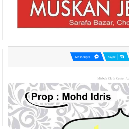
Messenger
Skype
Misbah Cloth Center Ad