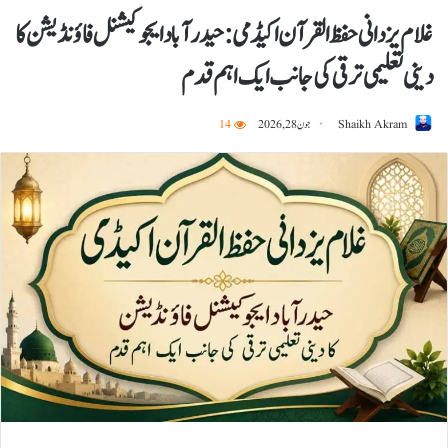
غلام یزدانی حفظ القرآن اکیڈمی :حیدرآباد ایجوکیشنل فاؤنڈیشن کا
دینی تعلیمی ترقی کی جانب ایک اہم قدم
Shaikh Akram
جون 28, 2026
14