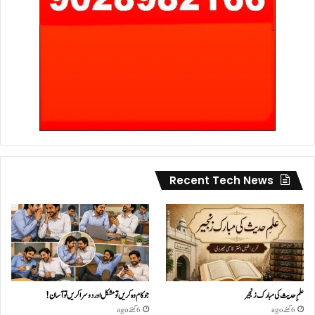
Recent Tech News
علمِ حدیث کی مبارک زنجیر
جو کام وہ کریں تو مشکل اور دوسرا کریں تو آسان !
6 گھنٹے ago
6 گھنٹے ago