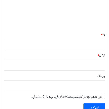
ر
ہ
*
نام
*
ای میل
*
ویب‌ سائٹ
اس براؤزر میں میرا نام، ای میل، اور ویب سائٹ محفوظ رکھیں اگلی بار جب میں تبصرہ کرنے کےلیے۔