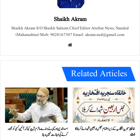
Shaikh Akram
Shaikh Akram S/O Shaikh Saleem Chief Editor Aitebar News, Nanded
(Maharashtra) Mob: 9028167307 Email: akram.ned@gmail.com
We
bsit
e
Related Articles
خانقاہِ سنجریہ افتخاریہ کے زیراہتمام مجلس اربعین شہدائے کربلا کا
اسد الدین اویسی نے وندے ماترم بل پر کہا کہ آئین کسی کو مجبور
انعقاد
کرنے کی اجازت نہیں دیتا