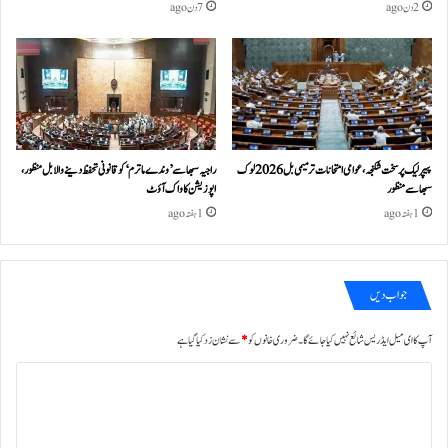
2 دن ago
7 دن ago
پیپر لیک پر سخت شکنجہ، عوامی امتحانات ترمیمی بل 2026 لوک
راجیہ سبھا سے ’وندے ماترم‘ کو قانونی تحفظ دینے والا بل منظور،
سبھا سے منظور
اپوزیشن کا واک آؤٹ
1 ہفتہ ago
1 ہفتہ ago
جواب دیں
آپ کا ای میل ایڈریس شائع نہیں کیا جائے گا۔
ضروری خانوں کو
*
سے نشان زد کیا گیا ہے
ت
ب
ص