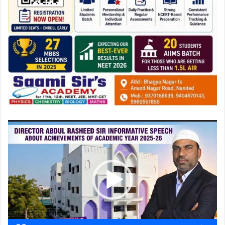
ویڈیو
پلیئر