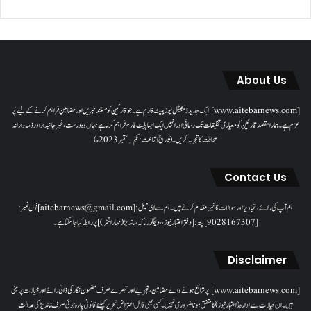
About Us
[www.aitebarnews.com] ایک جدید ڈیجیٹل نیوز پلیٹ فارم ہے۔ جو قارئین کو مستند خبریں اور مضامین فراہم کرنے کے لیے پُر
عزم ہے۔ ہمارا مقصدقارئین کو معیاری تخلیقات تک رسائی اور انہیں ایک ایسا پلیٹ فارم فراہم کرنا ہے جہاں وہ درست، غیر جانبدار اور ذمہ دارانہ
صحافت کا تجربہ کریں۔( تاریخ اشاعت : یکم؍ ستمبر 2023ء)
Contact Us
ہم آپ کی رائے، تجاویز اور سوالات کا خیرمقدم کرتے ہیں۔ ہم سےای میل: [aitebarnews@gmail.com]فون نمبر:
[9028167307]پتہ: [دفتر اعتبار نیوز، ، دیگلور ناکہ، ناندیڑ(مہاراشٹر) ] پر رابطہ کیا جاسکتا ہے۔
Disclaimer
[www.aitebarnews.com] پر شائع ہونے والے مضامین، تجزیے اور تبصرے صرف مضمون نگار کی ذاتی رائے اور خیالات پر مبنی
ہیں۔ ان خیالات سے ادارہ (اعتبار نیوز) کا متفق ہونا ضروری نہیں۔ کسی بھی قابل اعتراض تحریر کیلئے قانونی چارہ جوئی صرف ناندیڑ کی عدالت