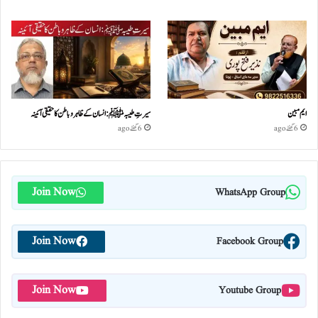
ایم مبین
سیرتِ طیبہﷺ: انسان کے ظاہر و باطن کا حقیقی آئینہ
6 گھنٹے ago
6 گھنٹے ago
Join Now
WhatsApp Group
Join Now
Facebook Group
Join Now
Youtube Group