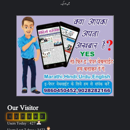
میں ہوگی۔
Our Visitor
1
2
7
1
0
2
Users Today : 427