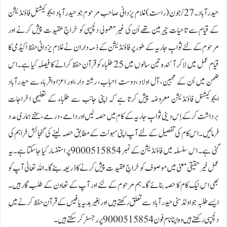
حیدرآباد۔27/جون (راست)غلام یزدانی صاحب مرحوم جو حیدرآباد ایجوکیشنل فاؤنڈیشن
کے قیام سے تا حیات چیرمین تھے اُن کی غیرمعمولی دلچسپی کو خراجِ عقیدت پیش کرنے اور
مرحوم کے لئے ثوابِ جاریہ کے طور پر فاؤنڈیشن کے ذمہ داران نے غلام یزدانی حفظ اکیڈمی کا
قیام عمل میں لاکر آئندہ تین سالوں میں 25 طلباء کو قرآن حفظ کرانے کا فیصلہ کیا ہے۔اس
ضمن میں اُن کے محبین، آل اولاد،دوست احباب، رشتہ دار،اور اعزا واقرباء سے حیدرآباد
ایجوکیشنل فاؤنڈیشن معروضہ پیش کرتا ہے کہ اپنی جانب سے طلباء کے تعلیمی اخراجات
برداشت کرکے اِس دینی ثوابِ جاریہ کے کام میں حصہ لیں اور دامے، درمے، سخنے ہماری مدد
فرمائیں۔اس کام کی تفصیل کے لئے آپ اپنی سہولت کے مطابق حصہ لینے کی گنجائش فراہم کی
گئی ہے۔ اس سلسلہ میں فاؤنڈیشن کے نمبر 9000515854پر استفسار کیا جاسکتا ہے۔یہ
عمل خیر حقیقی معنی میں موصوف کو خراجِ عقیدت پیش کرنے کا ذریعہ بنے گا۔ اللہ تعالیٰ آپ کو
بھی اس نیک کام کا حصہ بنائے گا۔ہم مرحوم کے لئے اور آپ کے تعاون کے طلب گار ہیں۔
ایسے طلبہ جو اولڈ سٹی حیدرآباد سے تعلق رکھتے ہیں اور بغیر ہدیہ یا فیس کے قرآن حفظ کرنے میں
دلچسپی رکھتے ہیں وہ اپنا نام فون 9000515854پررجسٹر کرسکتے ہیں۔