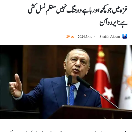
غزہ میں جو کچھ ہو رہا ہے وہ جنگ نہیں منظم نسل کشی
ہے:ایردوآن
Shaikh Akram
مارچ 3, 2024
29