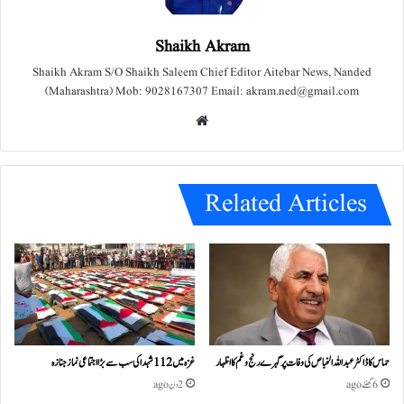
Shaikh Akram
Shaikh Akram S/O Shaikh Saleem Chief Editor Aitebar News, Nanded
(Maharashtra) Mob: 9028167307 Email: akram.ned@gmail.com
We
bsit
e
Related Articles
حماس کا ڈاکٹر عبداللہ الخباص کی وفات پر گہرے رنج وغم کااظہار
غزہ میں 112 شہدا کی سب سے بڑا اجتماعی نماز جنازہ
6 گھنٹے ago
2 دن ago