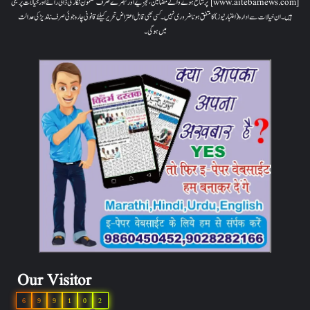
[www.aitebarnews.com] پر شائع ہونے والے مضامین، تجزیے اور تبصرے صرف مضمون نگار کی ذاتی رائے اور خیالات پر مبنی
ہیں۔ ان خیالات سے ادارہ (اعتبار نیوز) کا متفق ہونا ضروری نہیں۔ کسی بھی قابل اعتراض تحریر کیلئے قانونی چارہ جوئی صرف ناندیڑ کی عدالت
میں ہوگی۔
Our Visitor
6
9
9
1
0
2