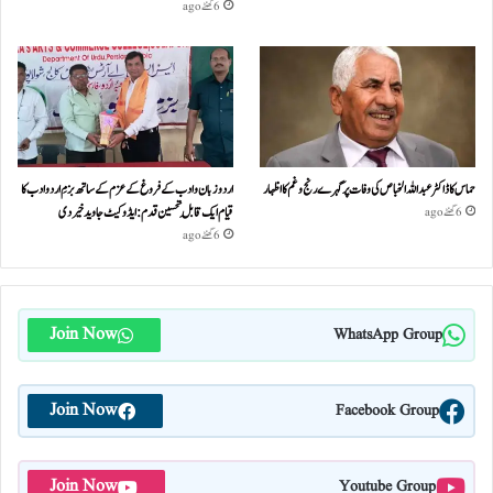
6 گھنٹے ago
حماس کا ڈاکٹر عبداللہ الخباص کی وفات پر گہرے رنج وغم کااظہار
اردو زبان و ادب کے فروغ کے عزم کے ساتھ بزمِ اردو ادب کا
قیام ایک قابلِ تحسین قدم : ایڈوکیٹ جاوید خیردی
6 گھنٹے ago
6 گھنٹے ago
Join Now
WhatsApp Group
Join Now
Facebook Group
Join Now
Youtube Group