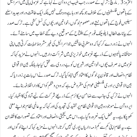
انقرہ :3؍مارچ: ترکیہ کے صدر رجب طیب ایردوآن نے کہا ہے کہ غزہ کی پٹی میں اسرائیل
کے ہاتھوں فلسطینیوں کے خلاف جو کچھ ہو رہا ہے وہ جنگ نہیں بلکہ ایک طاقت ور اور جدید اسلحے
سیلیس فوج کے ہاتھوں نہتے اور معصوم لوگوں، خواتین اور بچوں کی نسل کشی ہے۔ترک صدر
کے بیانات انطالیہ ڈپلومیٹک فورم کے افتتاح کے موقع پر دیے گئے خطاب میں سامنے آئے۔
انہوں نے زور دے کر کہا کہ وہ مغربی طاقتیں جو اسرائیل کی غیر مشروط حمایت کرتی ہیں اپنی
منافقانہ پالیسیوں کے ذریعے غزہ میں خونریزی میں شراکت دار ہیں۔انہوں نے مزید کہا کہ
غزہ میں نہ صرف بچوں، خواتین اور شہریوں کو بے دردی سے قتل کیا جا رہا بلکہ بین الاقوامی
نظام، انصاف اور قانون پر لوگوں کا اعتماد بھی تباہ کیا گیا۔ترک صدر نے اس بات پر زور دیا کہ
بین الاقوامی برادری فلسطینی عوام کی مقروض ہے کہ وہ یروشلم کو اس کا دارالخلافہ بنائے۔
انہوں نے ترکیہ کی جانب سے ضامن میکانزم کے ذریعے شرکت کے لیے آمادگی کا اظہار کیا۔
ایردوآن نے موجودہ بین الاقوامی نظام پر تنقید کی تجدید کی اور کہا کہ یہ عالمی نظام جو اپنے معنی
کھو چکا ہے۔ یہ محض ایک نعرہ رہ گیا ہے۔ اس میں یکجہتی، انصاف اور اعتماد کے تصورات کا فقدان
ہے۔ یہ نظام اپنی کم سے کم ذمہ داریاں پوری نہیں کرتا۔انہوں نے مزید کہا کہ اپنے لوگوں اور