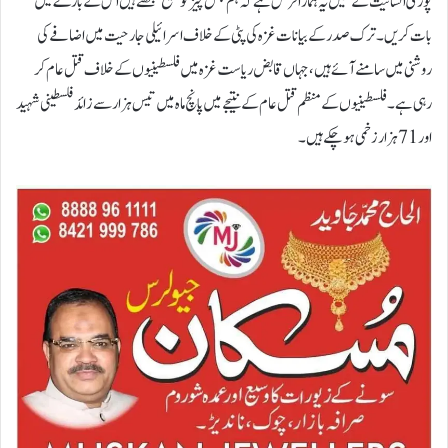
پوری انسانیت کے تئیں یہ ہمارا فرض ہے کہ ہم جس چیز کو صحیح سمجھتے ہیں اس کے بارے میں
بات کریں۔ترک صدر کے بیانات غزہ کی پٹی کے خلاف اسرائیلی جارحیت میں اضافے کی
روشنی میں سامنے آئے ہیں، جہاں قابض ریاست غزہ میں فلسطینیوں کے خلاف قتل عام کر
رہی ہے۔ فلسطینیوں کے منظم قتل عام کے نتیجے میں پانچ ماہ میں تیس ہزار سے زائد فلسطینی شہید
اور 71 ہزار زخمی ہوچکے ہیں۔