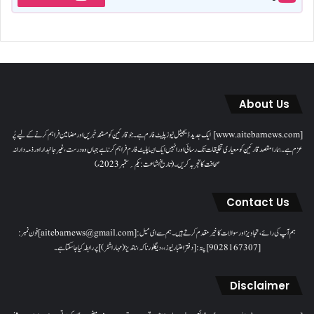
About Us
[www.aitebarnews.com] ایک جدید ڈیجیٹل نیوز پلیٹ فارم ہے۔ جو قارئین کو مستند خبریں اور مضامین فراہم کرنے کے لیے پُر
عزم ہے۔ ہمارا مقصدقارئین کو معیاری تخلیقات تک رسائی اور انہیں ایک ایسا پلیٹ فارم فراہم کرنا ہے جہاں وہ درست، غیر جانبدار اور ذمہ دارانہ
صحافت کا تجربہ کریں۔( تاریخ اشاعت : یکم؍ ستمبر 2023ء)
Contact Us
ہم آپ کی رائے، تجاویز اور سوالات کا خیرمقدم کرتے ہیں۔ ہم سےای میل: [aitebarnews@gmail.com]فون نمبر:
[9028167307]پتہ: [دفتر اعتبار نیوز، ، دیگلور ناکہ، ناندیڑ(مہاراشٹر) ] پر رابطہ کیا جاسکتا ہے۔
Disclaimer