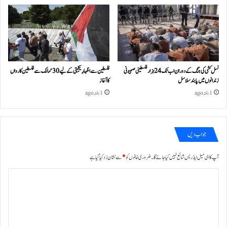
نسل کشی کی جنگ کے دوران اب تک 24ہزار فلسطینی صہیونی
فلسطین سے اظہارِ یکجہتی کے لیے 30 ممالک سے فلسطین کارواں
زندانوں میں پابند سلاسل
کا آغاز
1 ہفتہ ago
1 ہفتہ ago
جواب دیں
آپ کا ای میل ایڈریس شائع نہیں کیا جائے گا۔
ضروری خانوں کو
*
سے نشان زد کیا گیا ہے
ت
ب
ص
ر