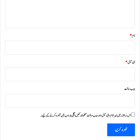
ہ
*
نام
*
ای میل
*
ویب‌ سائٹ
اس براؤزر میں میرا نام، ای میل، اور ویب سائٹ محفوظ رکھیں اگلی بار جب میں تبصرہ کرنے کےلیے۔