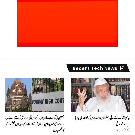
Recent Tech News
سیاسی فائدے کے لیے مسلمانوں اور مدارس کو نشانہ بنایا جا رہا
بمبئی ہائی کورٹ نے ہڑتالی ڈاکٹروں کی سرزنش کرتے ہوئے ان
ہے: ارشد مدنی
سے فوری طور پر کام پر واپس آنے کا مطالبہ کیا۔ہڑتال ختم کرنے
کا حکم جاری
6 گھنٹے ago