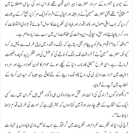
کے میمنہ یا میسرہ کے سردار حضرت زہیر ابن قین تھے جو اس دور کی سیاسی اصطلاح میں
’’عثمانی‘‘ تھے یعنی حضرت حسینؓ نے ہر طبقہ اور خیال کے افراد کو ایک مرکز پر جمع کرکے یہ ثابت
کردیا کہ جب اعلیٰ اصول اور بلند اقدار اور بنیادی نظریات کا سوال آجائے تو جزوی اختلافات کو
دور کردینا چاہئے اور حق وسچائی، دین وملت کی حفاظت اس میں سب سے زیادہ اہم ہے۔
’’واقعہ کربلا‘‘ اقوام عالم کو یہ پیغام بھی دیتا ہے کہ جنگ وتشدد میں اپنی طرف سے پہل نہ کرو
کیونکہ حضرت حسینؓ نے آخر وقت تک جنگ کو ٹالنے کی کوشش کی اور لشکر یزید کو پندونصیحت
فرماتے رہے، اسی طرح حسینی کارنامہ دنیا کے کچلے ہوئے عوام کا خون کھولا دینے اور مردہ
ذہنیت میں حرارت و دلیری کی روح پھونک دینے کے لئے کافی ہے جیسا کہ میدان کربلا کے
خطاب میں آپ نے فرمایا۔
’’دیکھو لوگوں ! زندگی کی ذلت اور قتل ہوجانا دونوں ہی ناگوار عمل ہیں مگر ان میں سے کسی
ایک کے انتخاب کے بغیر چارہ نہ ہو تو میں کہتا ہوں کہ بہتر یہی ہے کہ موت کی طرف قدم بڑھا
دیا جائے‘‘۔
آج کی دنیا جو نظر سے محروم اور نظریات میں گرفتار ہے جب خالص مادی بنیادوں پر شہادت