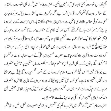
چھیننے والی حکومت کبھی جمہوری قرار نہیں پاسکتی۔ حضرت امام حسینؓ نے بھی حکومت اور اقتدار
کے مطالبہ بیعت کو ٹھکرا کر رہتی دنیا تک اپنے عمل وکردار سے یہ سبق دے دیا کہ جبر کی بنیاد پر
کسی سے کوئی مطالبہ وفاداری باطل ہے اور اس جبر واستبداد کا مقابلہ اس عزیمت کے ساتھ ہونا
چاہئے کہ ’سر کٹ جائے مگر جھکے نہیں‘ معاشی نظام کے متوازن ہونے کا تصور موجودہ عہد کی
بیشتر حکومتوں کا ایک موثر حربہ ہے شخصی نظام ہو یا آمریت اس میں معاشی عدم توازن اور
طبقاتی اونچ نیچ ضرور پیدا ہوجاتی ہے، جمہوریت میں بھی عموماً یہ خرابی در آتی ہے کہ برسراقتدار
گروہ دولت ووسائل پر حاوی ہوجاتا ہے حضرت حسین ابن علیؓ نے جب مطالبہ بیعت کو ٹھکرایا
تو منجملہ دیگر باتوں کے یہ بھی فرمایا جس کا مفہوم تھا کہ ’’حکومت مال مسکین پر قابض ومتصرف
ہے جو جائز نہیں‘‘ اس بلیغ فقرہ سے اسلام میں دولت کے تصور تقسیم پر روشنی پڑتی ہے جو جمع
ہونا نہیں تقسیم ہونا ہے، کسی کو یہ حق نہیں پہونچتا کہ وہ دوسروں کے مال پر قابض ومتصرف
ہوجائے عوام کی دولت عوام میں ہی تقسیم ہونا چاہئے یہی نعرہ آج کی نام نہاد فلاحی مملکتیں بھی
بلند کررہی ہیں لیکن اس کو عملی جامہ پہنانے سے قاصر ہیں۔
حضرت امام حسینؓ کے لشکر میں عرب وعجم کی تخصیص اور قبائلی عصبیت کا عمل دخل نہ تھا لشکر