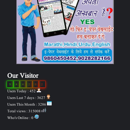
Our Visitor
9
4
4
2
0
2
Users Today : 452
Users Last 7 days : 3627
Users This Month : 3286
Total views : 315008
Who's Online : 0