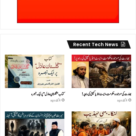
Recent Tech News
بھارت کی موجودہ حکومت،ایسٹ انڈیا کمپنی کی راہ پر!
کتاب "گلستانِ عادل” پر ایک تبصرہ
8 گھنٹے ago
8 گھنٹے ago