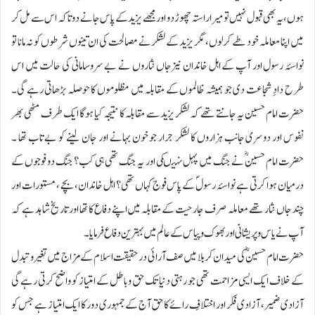
ہوں، یہ بھی قبول نہیں تو میرا راستہ چھوڑ دو اور مجھے یزید کے پاس جانے دو تاکہ اس سے مل کر
میں اپنا معاملہ خود طے کرلوں، مگر یزید کے لشکر نے مصالحت کی ان تینوں شرطوں کو نہ مانا تو
نواسۂ رسول اور آپ کے اہل خاندان نیزجاں نثاروں نے بے سروسامانی کی حالت میں اس
طرح دادِ شجاعت دی جو ہمیشہ ظالموں کے مقابلہ میں مظلوموں کا حوصلہ بڑھاتی رہے گی۔
حضرت امام حسین یہ جانتے تھے کہ لشکر یزید سے مقابلہ کا نتیجہ کیا ہوگا ایک طرف مٹھی بھر
نفوس اور دوسری جانب ہزاروں کا لشکر جرار جو خون بہانے اور جان لینے کو بے تاب تھا ۔
حضرت امام حسینؓ نے جنگ میں پہل نہیںکی اور یہ جنگ تھی ہی کب؟ جنگ دو فوجوں کے
درمیان ہوا کرتی ہے نواسۂ رسولؐ کے پاس فوج کہاں تھی؟ اہل خاندان، بچے ، مستورات اور
چند جاں نثار تھے معاملہ صرف جارحیت کے مقابلہ میں اپنے دفاع کا تھا اور تاریخ شاہد ہے کہ
آپ نے یاس وپریشانی اور بھوک وپیاس کے عالم میں بہترین دفاع فرمایا۔
حضرت امام حسینؓ کی میدان کربلا میں صف آرائی درحقیقت اسلام کے مزاج میں تغیروتبدل
کے خلاف ایک ایسی مزاحمت تھی جو رہتی دنیا تک حق وباطل کے امتیاز کو واضح کرتی رہے گی
آزادی ضمیر، آزادی فکر اور اختلافِ رائے کا حق آج کے جمہوری دور کا ایک امتیاز ہے جس کو