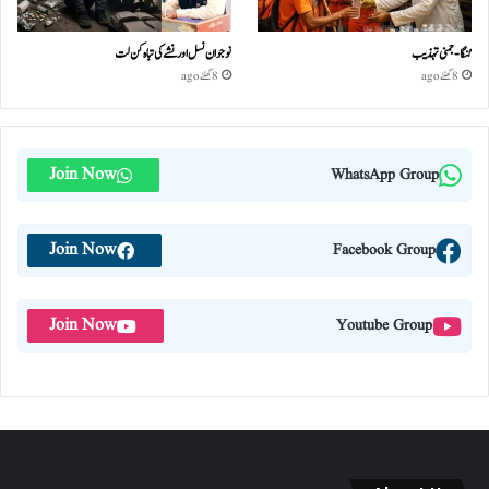
گنگا-جمنی تہذیب
نوجوان نسل اور نشے کی تباہ کن لت
8 گھنٹے ago
8 گھنٹے ago
Join Now
WhatsApp Group
Join Now
Facebook Group
Join Now
Youtube Group