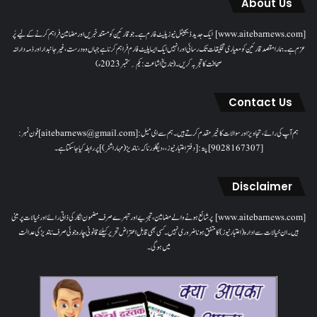
About Us
[www.aitebarnews.com] ایک جدید ڈیجیٹل نیوز پلیٹ فارم ہے۔ جو قارئین کو مستند خبریں اور مضامین فراہم کرنے کے لیے پُر
عزم ہے۔ ہمارا مقصدقارئین کو معیاری تخلیقات تک رسائی اور انہیں ایک ایسا پلیٹ فارم فراہم کرنا ہے جہاں وہ درست، غیر جانبدار اور ذمہ دارانہ
صحافت کا تجربہ کریں۔( تاریخ اشاعت : یکم؍ ستمبر 2023ء)
Contact Us
ہم آپ کی رائے، تجاویز اور سوالات کا خیرمقدم کرتے ہیں۔ ہم سےای میل: [aitebarnews@gmail.com]فون نمبر:
[9028167307]پتہ: [دفتر اعتبار نیوز، ، دیگلور ناکہ، ناندیڑ(مہاراشٹر) ] پر رابطہ کیا جاسکتا ہے۔
Disclaimer
[www.aitebarnews.com] پر شائع ہونے والے مضامین، تجزیے اور تبصرے صرف مضمون نگار کی ذاتی رائے اور خیالات پر مبنی
ہیں۔ ان خیالات سے ادارہ (اعتبار نیوز) کا متفق ہونا ضروری نہیں۔ کسی بھی قابل اعتراض تحریر کیلئے قانونی چارہ جوئی صرف ناندیڑ کی عدالت
میں ہوگی۔