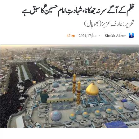
ظلم کے آگے سر نہ جھکانا، شہادتِ امام حسینؓ کا سبق ہے
تحریر:عارف عزیز(بھوپال)
Shaikh Akram
جولائی 17, 2024
67