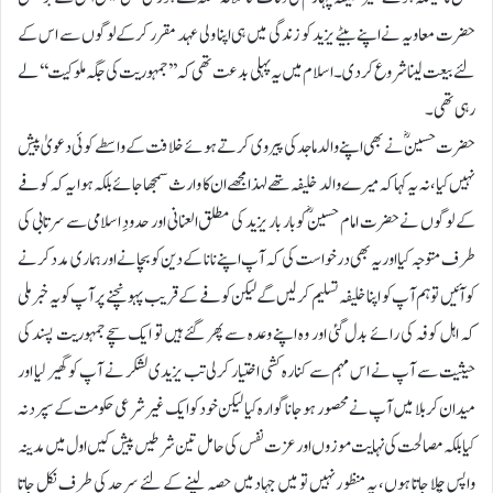
حضرت معاویہ نے اپنے بیٹے یزید کو زندگی میں ہی اپنا ولی عہد مقرر کرکے لوگوں سے اس کے
لئے بیعت لینا شروع کردی۔ اسلام میں یہ پہلی بدعت تھی کہ ’’جمہوریت کی جگہ ملوکیت‘‘ لے
رہی تھی۔
حضرت حسینؓ نے بھی اپنے والد ماجد کی پیروی کرتے ہوئے خلافت کے واسطے کوئی دعویٰ پیش
نہیں کیا ،نہ یہ کہا کہ میرے والد خلیفہ تھے لہذا مجھے ان کا وارث سمجھا جائے بلکہ ہوا یہ کہ کوفے
کے لوگوں نے حضرت امام حسینؓ کو بار بار یزید کی مطلق العنانی اور حدودِ اسلامی سے سرتابی کی
طرف متوجہ کیا اور یہ بھی درخواست کی کہ آپ اپنے نانا کے دین کو بچانے اور ہماری مدد کرنے
کو آئیں تو ہم آپ کو اپنا خلیفہ تسلیم کرلیں گے لیکن کوفے کے قریب پہونچنے پر آپ کو یہ خبر ملی
کہ اہل کوفہ کی رائے بدل گئی اور وہ اپنے وعدہ سے پھر گئے ہیں تو ایک سچے جمہوریت پسند کی
حیثیت سے آپ نے اس مہم سے کنارہ کشی اختیار کرلی تب یزیدی لشکر نے آپ کو گھیر لیا اور
میدان کربلا میں آپ نے محصور ہوجانا گوارہ کیا لیکن خود کو ایک غیر شرعی حکومت کے سپرد نہ
کیا بلکہ مصالحت کی نہایت موزوں اور عزت نفس کی حامل تین شرطیں پیش کیں اول میں مدینہ
واپس چلا جاتا ہوں، یہ منظو رنہیں تو میں جہاد میں حصہ لینے کے لئے سرحد کی طرف نکل جاتا