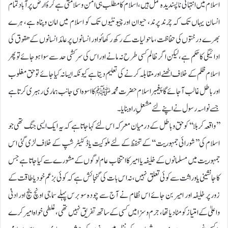
اسلام میں انتہائی ناپسندیدہ عمل ہیں، اسلام کا مطلب ہی امن وسلامتی ہے کرۂ ارض پر آباد تمام
انسان یہاں تک کہ چرند پرند، حیوان اور چیونٹیوں تک کو اسلام میں امان وپناہ ہے، ہرے
بھرے درختوں کی حفاظت، ماحولیات کے رکھ رکھائو اور انسانوں پر عائد انسانوں کے ھقوق کی
ادائیگی کا حکم ہے، لیکن اگر ظالم کسی طرح نہ مانے اور اس کی سرکشی حد سے سوا ہوجائے تو پھر
اسلام ظلم کے خلاف اٹھنے اور مقابلہ کرنے کی تعلیم دیتا ہے کیونکہ ایسا نہ کیا جائے تو حق مغلوب
اور باطل غالب آجائے گا پیغمبر اسلام حضرت محمد ﷺ کا اسوہ اسی جانب ہماری رہبری کرتا ہے
جسے نواسہ رسول نے اپنے لئے مشعلِ راہ بنایا۔
’’واقعہ کربلا‘‘ کو حق وباطل کے درمیان معرکہ اس لئے کہا جاتا ہے کہ یہ ایک ایسی جنگ تھی جو
اسلام کی ’’شورائی جمہوریت ‘‘کے تحفظ کے لئے ملوکیت یا ڈکٹیٹر شپ کے خلاف لڑی گئی اس
جمہوریت میں مسلمانوں کے خلیفہ یا امیر کا انتخاب عام لوگوں کے مشورے سے کیا جاتا ہے جس
کا جانشینی یا وراثت سے کوئی تعلق نہیں، نہ اس بات کی گنجائش ہے کہ کوئی بزعم خود یا طاقت کے
زور پر خلیفہ اور امیر بن جائے اس نظام نے آج سے چودہ سو برس پہلے سماجی اونچ نیچ اور ادنیٰ
واعلیٰ کے امتیاز کو مٹادیا تھا، جرم وسزا میں کسی کے ساتھ تفریق نہیں تھی، غلطی خواہ امیر کرے