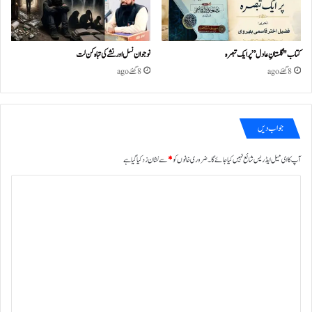
کتاب "گلستانِ عادل” پر ایک تبصرہ
نوجوان نسل اور نشے کی تباہ کن لت
8 گھنٹے ago
8 گھنٹے ago
جواب دیں
آپ کا ای میل ایڈریس شائع نہیں کیا جائے گا۔
ضروری خانوں کو
*
سے نشان زد کیا گیا ہے
ت
ب
ص
ر
ہ
*