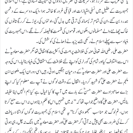
یا کسی غریب سے سرزد ہو، شریعت کی نظر میں دونوں کی حیثیت مساوی ہے، اس اسلامی
جمہوریت کے طفیل میں نسلی امتیازات اور قبائلی غرور کا خاتمہ ہوا ،ایک دوسرے کے دشمن
ہمدرد بن گئے، ان کی تمام تر پسماندگی ترقی میں بدل گئی، اونٹوں کی ریوڑ لے کر ریگستانوں کی
خاک چھاننے والے مسلمانوں، ملکوں اور قوموں کی قسمت کا فیصلہ کرنے لگے، اس جمہوریت کی
بنیاد سب سے پہلے اسلام نے رکھی جسے یزید نے ڈھانے کی کوشش کی۔
حضرت علی رضی اللہ تعالیٰ عنہ کی خلافت پر امت کی اکثریت کا اتفاق تھا مگر حضرت معاویہؓ نے
اس سے اختلاف کیا اور شام کی گورنری کو اپنے لئے خلافت کے استحقاق کی بنیاد بنالیا۔ اس کی وجہ
سے حضرت علی اور حضرت معاویہؓ کے درمیان جنگیں ہوتی رہیں اسی دوران ایک ملعون ابن
ملجم نے حضرت علیؓ کو شہید کردیا۔ انتقال کے وقت لوگوں نے آپ سے معلوم کیا کہ اپنے
بڑے صاحبزادے حضرت حسنؓ کے بارے میں آپ کا کیا خیال ہے کیا ہم انہیں اپنا خلیفہ
بنالیں، حضرت علیؓ کا واضح جواب تھا کہ ’’نہ میں تمہیں اس کا حکم دیتا ہوں نہ اس سے منع کرتا
ہوں، تم لوگ جو مناسب سمجھو وہی کرنا‘‘ یہ تھی اسلام کی جمہوریت لوگوں کو اتنا دریافت
کرنے کی ضرورت بھی پیش نہ آتی اگر حضرت علیؓ اور حضرت معاویہؓ میں جنگ نہ چل رہی ہوتی
جس کا فیصلہ ہوئے بغیر خلیفہ چہارم کی وفات قاتلانہ حملہ سے ہورہی تھی لیکن اس کے برعکس