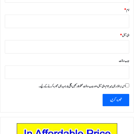
نام
*
ای میل
*
ویب‌ سائٹ
اس براؤزر میں میرا نام، ای میل، اور ویب سائٹ محفوظ رکھیں اگلی بار جب میں تبصرہ کرنے کےلیے۔