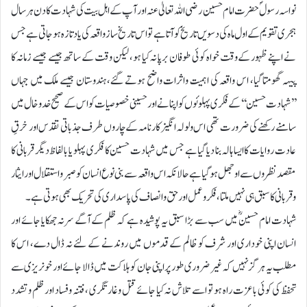
نواسہ رسولؐ حضرت امام حسین رضی اللہ تعالیٰ عنہ اور آپ کے اہل بیت کی شہادت کا دن ہر سال
ہجری تقویم کے اول ماہ کی دسویں تاریخ کو آتا ہے تو اس تاریخ ساز واقعہ کی یاد تازہ ہوجاتی ہے جس
نے اپنے ظہور کے وقت خواہ کوئی طوفان برپا نہ کیا ہو، لیکن وقت کے ساتھ جیسے جیسے زمانہ کا
پیہہ گھومتا گیا، اس واقعہ کی اہمیت واثرات واضح ہوتے گئے، ہندوستان جیسے ملک میں جہاں
’’شہادت حسین‘‘ کے فکری پہلوئوں کو اپنانے اور حسینی خصوصیات کو اس کے صحیح خدوخال میں
سامنے رکھنے کی ضرورت تھی اس ولولہ انگیز کارنامہ کے چاروں طرف جذباتی تقدس اور خرقِ
عادت روایات کا ایسا ہالہ بنا دیا گیا ہے جس میں شہادت حسین کا فکری پہلو یا بالفاظ دیگر قربانی کا
مقصد نظروں سے اوجھل ہوگیا ہے حالانکہ اس واقعہ سے بنی نوع انسان کو صبرو استقلال اور ایثار
وقربانی کا سبق ہی نہیں ملتا، فکر وعمل اور حق وانصاف کی پاسداری کی تحریک بھی ہوتی ہے۔
شہادت امام حسینؓ میں سب سے بڑا سبق یہ پوشیدہ ہے کہ ظلم کے آگے سرنہ جھکایا جائے اور
انسان اپنی خوداری اور شرف کو ظالم کے قدموں میں روندنے کے لئے نہ ڈال دے، اس کا
مطلب یہ ہرگز نہیں کہ غیر ضروری طور پر اپنی جان کو ہلاکت میں ڈالا جائے اور خونریزی سے
تحفظ کی کوئی باعزت راہ ہو تو اسے تلاش نہ کیا جائے قتل وغارتگری ، فتنہ وفساد اور ظلم وتشدد