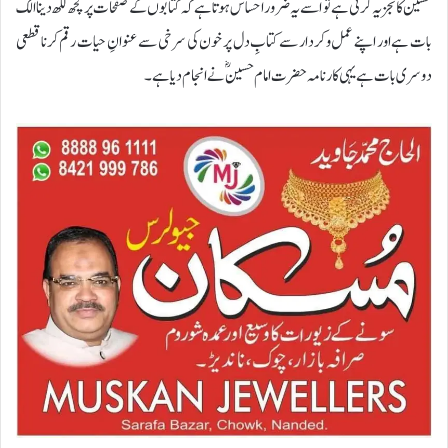
حسین کا تجزیہ کرتی ہے تو اسے یہ ضرور احساس ہوتا ہے کہ کتابوں کے صفحات پر کچھ لکھ دینا الگ
بات ہے اور اپنے عمل وکردار سے کتابِ دل پر خون کی سرخی سے عنوانِ حیات رقم کرنا قطعی
دوسری بات ہے یہی کارنامہ حضرت امام حسینؓ نے انجام دیا ہے۔